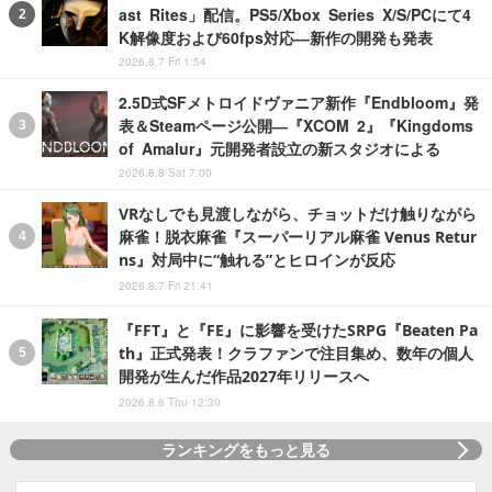
ast Rites」配信。PS5/Xbox Series X/S/PCにて4
K解像度および60fps対応―新作の開発も発表
2026.8.7 Fri 1:54
2.5D式SFメトロイドヴァニア新作『Endbloom』発
表＆Steamページ公開―『XCOM 2』『Kingdoms
of Amalur』元開発者設立の新スタジオによる
2026.8.8 Sat 7:00
VRなしでも見渡しながら、チョットだけ触りながら
麻雀！脱衣麻雀『スーパーリアル麻雀 Venus Retur
ns』対局中に“触れる”とヒロインが反応
2026.8.7 Fri 21:41
『FFT』と『FE』に影響を受けたSRPG『Beaten Pa
th』正式発表！クラファンで注目集め、数年の個人
開発が生んだ作品2027年リリースへ
2026.8.6 Thu 12:30
ランキングをもっと見る