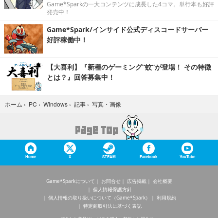
Game*Sparkの一大コンテンツに成長した4コマ。単行本も好評
発売中！
Game*Spark/インサイド公式ディスコードサーバー
好評稼働中！
【大喜利】『新種のゲーミング“蚊”が登場！ その特徴
とは？』回答募集中！
写真・画像
ホーム
›
PC
›
Windows
›
記事
›
Home
X
STEAM
Facebook
YouTube
Game*Sparkについて
お問合せ
広告掲載
会社概要
個人情報保護方針
個人情報の取り扱いについて（Game*Spark）
利用規約
特定商取引法に基づく表記