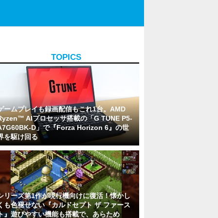
TOPICS
ゲームプレイも録画配信もこれ1台。AMD
Ryzen™ AIプロセッサ搭載の「G TUNE P5-
A7G60BK-D」で『Forza Horizon 6』の世
界を駆け回る
シリーズ第1作が現行機向けに復活！懐かし
くも色褪せない『カルドセプト ザ ファース
ト』遊びやすい機能も搭載で、あらため