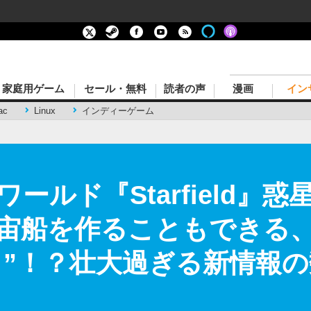
家庭用ゲーム
セール・無料
読者の声
漫画
イン
ac
Linux
インディーゲーム
ールド『Starfield』
宙船を作ることもできる
ク”！？壮大過ぎる新情報の