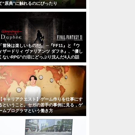
て“原典”に触れるのにぴったり
「冒険は楽しいものだ」 ─『FF11』と『ウ
ィザードリィ ヴァリアンツ ダフネ』、"優し
くないRPG"の沼にどっぷり沈んだ4人の話
【キャリアクエスト】ゲーム作りを仕事にす
るということ。セガの若手の事例に見る，ゲ
ームプログラマという働き方