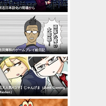
有志日本語化の現場から
吉田輝和のゲームプレイ絵日記
【大人気4コマ】じゃんげま（Junk Gaming
Maiden）