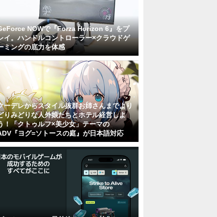
GeForce NOWで『Forza Horizon 6』をプ
レイ。ハンドルコントローラー×クラウドゲ
ーミングの底力を体感
クーデレからスタイル抜群お姉さんまでより
どりみどりな人外娘たちとホテル経営しよ
う！「クトゥルフ×美少女」テーマの
ADV『ヨグ=ソトースの庭』が日本語対応