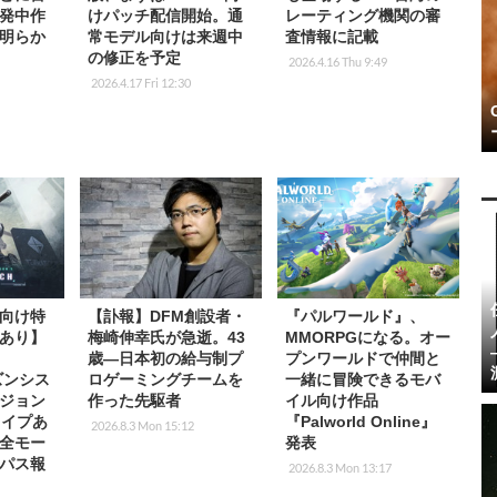
発中作
けパッチ配信開始。通
レーティング機関の審
明らか
常モデル向けは来週中
査情報に記載
の修正を予定
2026.4.16 Thu 9:49
2026.4.17 Fri 12:30
向け特
【訃報】DFM創設者・
『パルワールド』、
あり】
梅崎伸幸氏が急逝。43
MMORPGになる。オー
m
歳―日本初の給与制プ
プンワールドで仲間と
ーズンシス
ロゲーミングチームを
一緒に冒険できるモバ
ジョン
作った先駆者
イル向け作品
！ワイプあ
『Palworld Online』
2026.8.3 Mon 15:12
全モー
発表
パス報
2026.8.3 Mon 13:17