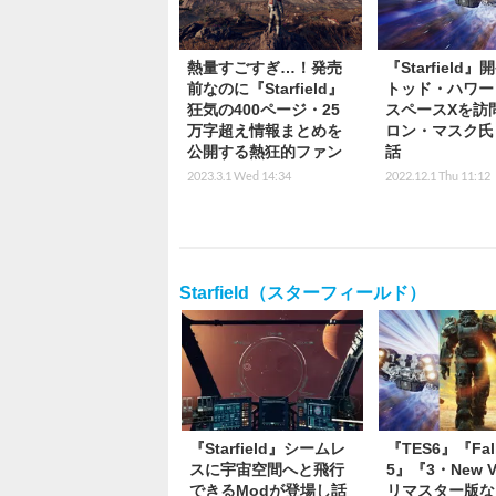
熱量すごすぎ…！発売
『Starfield
前なのに『Starfield』
トッド・ハワー
狂気の400ページ・25
スペースXを訪
万字超え情報まとめを
ロン・マスク氏
公開する熱狂的ファン
話
2023.3.1 Wed 14:34
2022.12.1 Thu 11:12
Starfield（スターフィールド）
『Starfield』シームレ
『TES6』『Fall
スに宇宙空間へと飛行
5』『3・New V
できるModが登場し話
リマスター版な