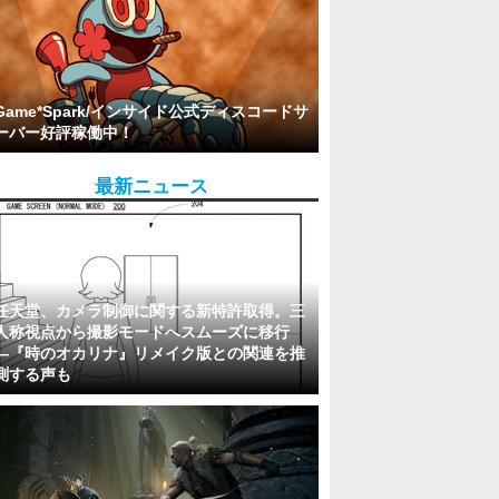
Game*Spark/インサイド公式ディスコードサ
ーバー好評稼働中！
最新ニュース
任天堂、カメラ制御に関する新特許取得。三
人称視点から撮影モードへスムーズに移行
―『時のオカリナ』リメイク版との関連を推
測する声も