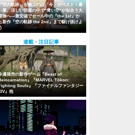
『空の軌跡』を遊ぶのは「今」がベスト！暑
い夏、涼しい部屋の中で“青い空”が似合う大
冒険へ―最安値でセール中の『the 1st』か
ら新作『空の軌跡 the 2nd』まで駆け抜けよ
う
連載・注目記事
今週発売の新作ゲーム『Beast of
Reincarnation』『MARVEL Tōkon:
Fighting Souls』『ファイナルファンタジー
XIV』他