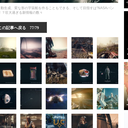
面は自動生成、変な形の宇宙船を作ることもできる、そして目指すは“NASAパン
”！？壮大過ぎる新情報の数々
この記事へ戻る
77/79