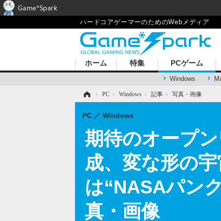
Game*Spark
ハードコアゲーマーのためのWebメディア
ホーム
特集
PCゲーム
Windows
M
ホーム
›
PC
›
Windows
›
記事
›
写真・画像
PC
Windows
期待のオープンワ
成、変な形の宇
は“NASAパン
真・画像