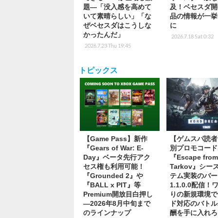
題―「没入感を高めて
及！ベセスダ開
いて素晴らしい」「な
品の情報が一挙
ぜベセスダはこうしな
に
かったんだ」
2026.7.18 Sat 0:32
2026.7.23 Thu 19:45
トピックス
【Game Pass】新作
【ゲムスパ読者
『Gears of War: E-
別プロモコード
Day』ベータ先行アク
『Escape fro
セス権も利用可能！
Tarkov』シ
『Grounded 2』や
テム実装のバー
『BALL x PIT』等
1.1.0.0配信
Premium開放目白押し
りの新規環境で
―2026年8月中旬まで
ド対応のバトル
のラインナップ
酬を手に入れろ