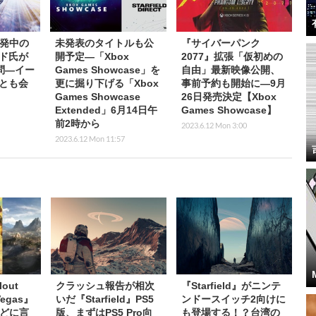
』開発中の
未発表のタイトルも公
『サイバーパンク
ド氏が
開予定―「Xbox
2077』拡張「仮初めの
問―イー
Games Showcase」を
自由」最新映像公開、
とも会
更に掘り下げる「Xbox
事前予約も開始に―9月
Games Showcase
26日発売決定【Xbox
Extended」6月14日午
Games Showcase】
前2時から
2023.6.12 Mon 3:00
2023.6.12 Mon 11:57
out
クラッシュ報告が相次
『Starfield』がニンテ
egas』
いだ『Starfield』PS5
ンドースイッチ2向けに
どに言
版、まずはPS5 Pro向
も登場する！？台湾の