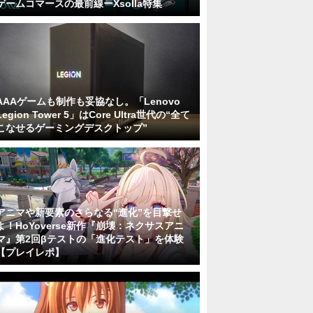
ゲームコマースの最前線ーXsolla特集
AAAゲームも制作も妥協なし。「Lenovo
Legion Tower 5」はCore Ultra世代の“全て
こなせるゲーミングデスクトップ”
アニマや新要素のさらなる“進化”を目撃せ
よ！HoYoverse新作『崩壊：ネクサスアニ
マ』第2回βテストの「進化テスト」を体験
【プレイレポ】