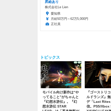
昇給あり
株式会社Le Lien
愛知県
月給50万円～62万5,000円
正社員
トピックス
モバイル向け新作は“や
『ゴーストリコ
ってること”がちゃんと
ルドランズ』無
『幻想水滸伝』。『幻
デ「Last Rite
想水滸伝 STAR
信。PS5/Xbox S