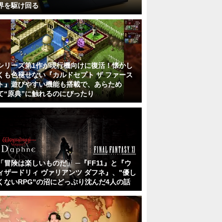
界を駆け回る
シリーズ第1作が現行機向けに復活！懐かし
くも色褪せない『カルドセプト ザ ファース
ト』遊びやすい機能も搭載で、あらため
て“原典”に触れるのにぴったり
「冒険は楽しいものだ」 ─『FF11』と『ウ
ィザードリィ ヴァリアンツ ダフネ』、"優し
くないRPG"の沼にどっぷり沈んだ4人の話