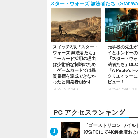
スター・ウォーズ 無法者たち（Star Wars
スイッチ2版『スター・
元学校の先生が
ウォーズ 無法者たち』
イとホンドーの
キーカード採用の理由
『スター・ウォ
は技術的な制約のため
法者たち』DLC
―ゲームカードでは品
「A Pirate’s F
質目標を達成できなか
クリエイターに
ったと開発者明かす
ビュー！
2025.9.5 Fri 14:30
2025.4.19 Sat 10:00
PC アクセスランキング
『ゴーストリコン ワイルドラン
X/S/PCにて4K解像度お