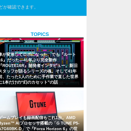
どが確認できます。
TOPICS
車が変形してロボになった、でも『ルート
16』だった―41年ぶり完全新作
『ROUTE16R』開発者インタビュー。新旧
スタッフが語るシリーズの魂。そして41年
前、たった1人のために手作業で直した世界
に1本だけの“幻のカセット”の話
ゲームプレイも録画配信もこれ1台。AMD
Ryzen™ AIプロセッサ搭載の「G TUNE P5-
A7G60BK-D」で『Forza Horizon 6』の世