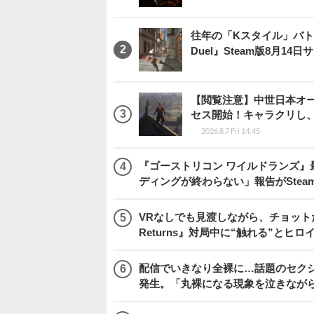
往年の「Kスタイル」バトル
Duel』Steam版8月14
【閲覧注意】中世日本オープン
セス開始！キャラクリし
2026.8.7 Fri 14:45
『ゴーストリコン ワイルドランズ』
ディングが終わらない」報告がSte
VRなしでも見渡しながら、チョット
Returns』対局中に“触れる”とヒロ
配信でいきなり全裸に…話題のセク
発生。「丸裸になる現象を泣きなが