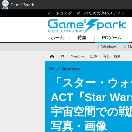
Game*Spark
ハードコアゲーマーのためのWebメディア
ホーム
特集
PCゲーム
Windows
M
ホーム
›
PC
›
Windows
›
記事
›
写真・画像
PC
Windows
「スター・ウォ
ACT『Star 
宇宙空間での戦闘シ
写真・画像