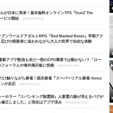
が日本に再来！基本無料オンラインTPS『GunZ The
日サービス開始
2026.8.7 Fri 20:45
ワールドアダルトRPG『Red Masked Ronin』早期アク
、忍びの暗殺者に追われながら大人の世界で自由な体験
最新アプデ配信も未だ一部のCPU環境では動かない？「ロー
amフォーラムや海外掲示板に投稿
2026.8.7 Fri 17:45
だけ触りながら麻雀！脱衣麻雀『スーパーリアル麻雀 Venus
インが反応
2026.8.7 Fri 21:41
シーホラー『スパンキング除霊師』人妻霊の服が消えるバグが
ら修正しました」と現在はアプデ済み
2026.8.4 Tue 10:41