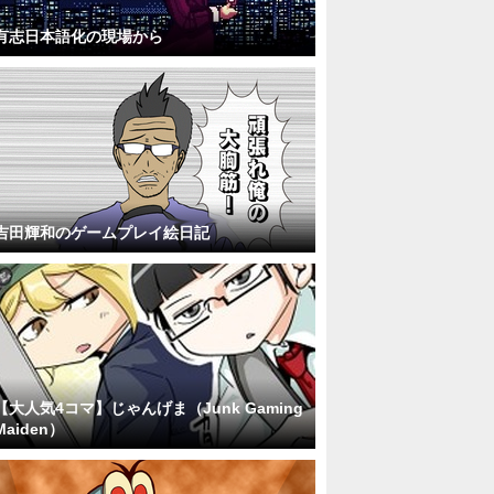
有志日本語化の現場から
吉田輝和のゲームプレイ絵日記
【大人気4コマ】じゃんげま（Junk Gaming
Maiden）