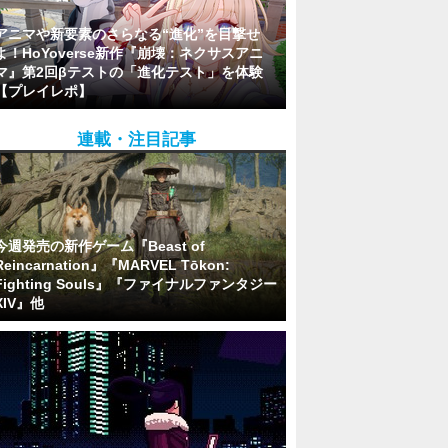
アニマや新要素のさらなる“進化”を目撃せ
よ！HoYoverse新作『崩壊：ネクサスアニ
マ』第2回βテストの「進化テスト」を体験
【プレイレポ】
連載・注目記事
今週発売の新作ゲーム『Beast of
Reincarnation』『MARVEL Tōkon:
Fighting Souls』『ファイナルファンタジー
XIV』他