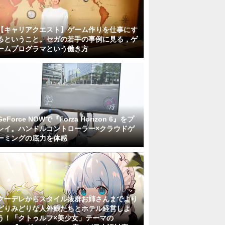
【キャリアクエスト】ゲーム作りを仕事にす
るということ。セガの若手の事例に見る，ゲ
ームプログラマという働き方
GeForce NOWで『Forza Horizon 6』をプ
レイ。ハンドルコントローラー×クラウドゲ
ーミングの底力を体感
クーデレからスタイル抜群お姉さんまでより
どりみどりな人外娘たちとホテル経営しよ
う！「クトゥルフ×美少女」テーマの