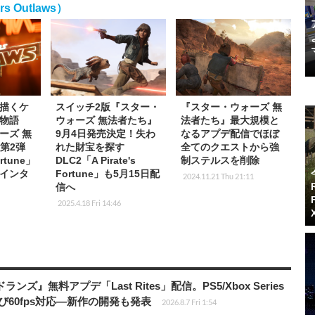
 Outlaws）
描くケ
スイッチ2版『スター・
『スター・ウォーズ 無
物語
ウォーズ 無法者たち』
法者たち』最大規模と
ーズ 無
9月4日発売決定！失わ
なるアプデ配信でほぼ
第2弾
れた財宝を探す
全てのクエストから強
ortune」
DLC2「A Pirate's
制ステルスを削除
インタ
Fortune」も5月15日配
2024.11.21 Thu 21:11
信へ
2025.4.18 Fri 14:46
ズ』無料アプデ「Last Rites」配信。PS5/Xbox Series
よび60fps対応―新作の開発も発表
2026.8.7 Fri 1:54