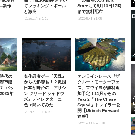
K解像度お
開！ MEKA部隊を率い
ール開催のUbisoft
応―新作
てレッキング・ボール
Storeにて8月13日17時
と激突
まで無料配布
2026.8.7 Fri 1:15
2026.8.7 Fri 1:08
時代の
名作忍者ゲー『天誅』
オンラインレース『ザ
都市建
からの影響も！？戦国
クルー：モーターフェ
7: パッ
日本が舞台の『アサシ
ス』マウイ島が無料追
025年
ン クリード シャドウ
加予定！11月からの
ズ』ディレクターに
Year 2「The Chase
色々聞いてみた
Squad」トレイラー公
開【Ubisoft Forward
2024.6.11 Tue 6:30
速報】
2024.6.11 Tue 5:18