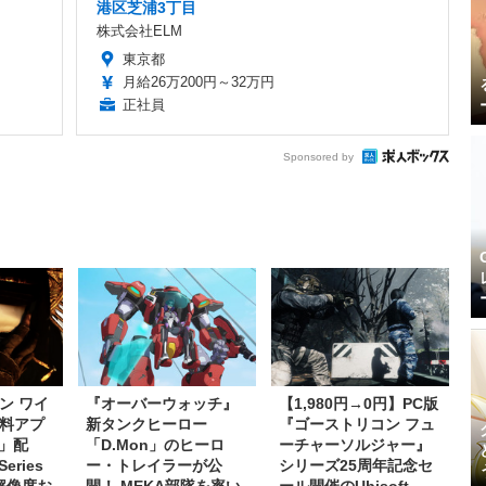
港区芝浦3丁目
株式会社ELM
東京都
月給26万200円～32万円
正社員
Sponsored by
ン ワイ
『オーバーウォッチ』
【1,980円→0円】PC版
料アプ
新タンクヒーロー
『ゴーストリコン フュ
s」配
「D.Mon」のヒーロ
ーチャーソルジャー』
eries
ー・トレイラーが公
シリーズ25周年記念セ