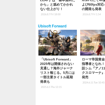
LEAP』は「基本無料だ
X/S/PCにて4
から」と舐めてかかれ
よび60fps対
ない仕上がり！
の開発も発表
2026.8.7 Fri 18:00
2026.8.7 Fri 1:54
Ubisoft Forward
「Ubisoft Forward」
ローマ帝国黄金
2025年は開催されない
指導者となれ！
見通し？海外ジャーナ
設シム『アノ11
リスト報じる。5月には
クスロマーナ』2
一部主要タイトル延期
発売
発表も
2024.6.11 Tue 10:45
2025.6.5 Thu 13:15