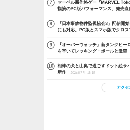
マーベル新作格ゲー『MARVEL Tōkon
指摘のPC版パフォーマンス、発売直
『日本事故物件監視協会3』配信開
にも対応。PC版とスマホ版でクロス
『オーバーウォッチ』新タンクヒーロー
を率いてレッキング・ボールと激突
相棒の犬と山奥で過ごすドット絵サバイバル『
新作
2026.8.7 Fri 18:15
アクセ