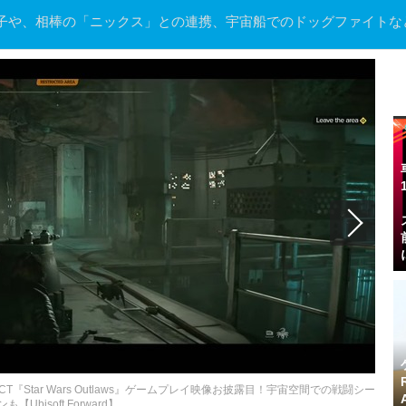
子や、相棒の「ニックス」との連携、宇宙船でのドッグファイトな
Star Wars Outlaws』ゲームプレイ映像お披露目！宇宙空間での戦闘シー
ンも【Ubisoft Forward】