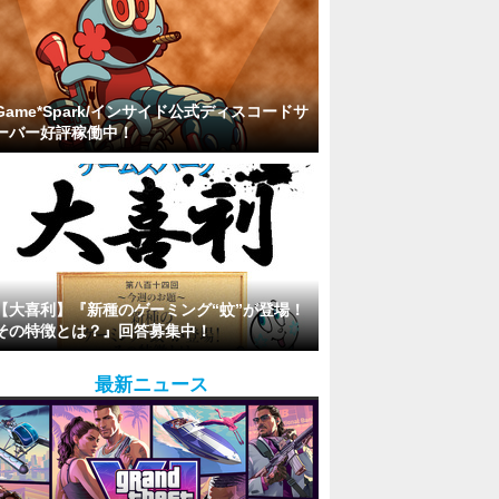
Game*Spark/インサイド公式ディスコードサ
ーバー好評稼働中！
【大喜利】『新種のゲーミング“蚊”が登場！
その特徴とは？』回答募集中！
最新ニュース