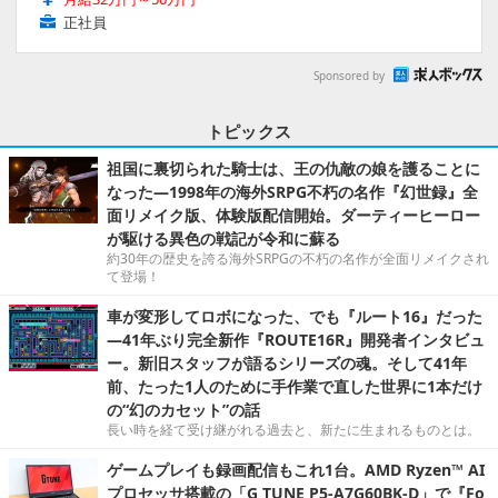
正社員
Sponsored by
トピックス
祖国に裏切られた騎士は、王の仇敵の娘を護ることに
なった―1998年の海外SRPG不朽の名作『幻世録』全
面リメイク版、体験版配信開始。ダーティーヒーロー
が駆ける異色の戦記が令和に蘇る
約30年の歴史を誇る海外SRPGの不朽の名作が全面リメイクされ
て登場！
車が変形してロボになった、でも『ルート16』だった
―41年ぶり完全新作『ROUTE16R』開発者インタビュ
ー。新旧スタッフが語るシリーズの魂。そして41年
前、たった1人のために手作業で直した世界に1本だけ
の“幻のカセット”の話
長い時を経て受け継がれる過去と、新たに生まれるものとは。
ゲームプレイも録画配信もこれ1台。AMD Ryzen™ AI
プロセッサ搭載の「G TUNE P5-A7G60BK-D」で『Fo