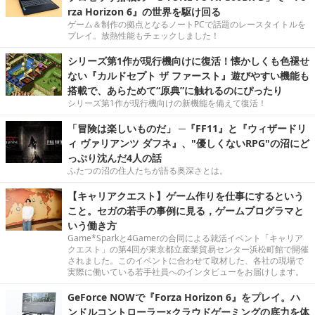
rza Horizon 6』の世界を駆け回る
ゲーム＆制作の拠点となるノートPCで話題のレースタイトルを
プレイ。放熱性能もチェックしました！
シリーズ第1作が現行機向けに復活！懐かしくも色褪せ
ない『カルドセプト ザ ファースト』遊びやすい機能も
搭載で、あらためて“原典”に触れるのにぴったり
シリーズ第1作が現行機向けの新機能を備えて復活！
「冒険は楽しいものだ」 ─『FF11』と『ウィザードリ
ィ ヴァリアンツ ダフネ』、"優しくないRPG"の沼にど
っぷり沈んだ4人の話
ふたつの沼の住人たちが語る奥深さとは。
【キャリアクエスト】ゲーム作りを仕事にするという
こと。セガの若手の事例に見る，ゲームプログラマと
いう働き方
Game*Sparkと4Gamerの合同による就活イベント「キャリア
クエスト」の第4回が東京都立産業貿易センター浜松町館で開催
されました。このイベントに合わせて取材した、各社の現場で
実際に働いている若手社員へのインタビューをお届けします。
GeForce NOWで『Forza Horizon 6』をプレイ。ハ
ンドルコントローラー×クラウドゲーミングの底力を体