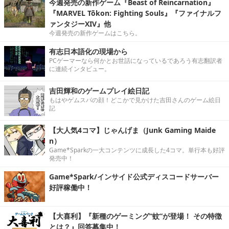
今週発売の新作ゲーム『Beast of Reincarnation』
『MARVEL Tōkon: Fighting Souls』『ファイナルフ
ァンタジーXIV』他
今週発売の新作ゲームはこちら。
有志日本語化の現場から
PCゲーマーなら何かとお世話になっているであろう有志翻訳者
に連続インタビュー。
吉田輝和のゲームプレイ絵日記
もはやゲムスパの顔！どこかで見かけた吉田さんのゲーム絵日
記
【大人気4コマ】じゃんげま（Junk Gaming Maide
n）
Game*Sparkの一大コンテンツに成長した4コマ。単行本も好評
発売中！
Game*Spark/インサイド公式ディスコードサーバー
好評稼働中！
【大喜利】『新種のゲーミング“蚊”が登場！ その特徴
とは？』回答募集中！