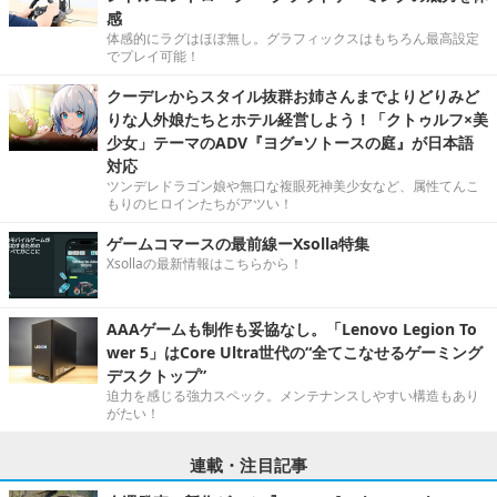
感
体感的にラグはほぼ無し。グラフィックスはもちろん最高設定
でプレイ可能！
クーデレからスタイル抜群お姉さんまでよりどりみど
りな人外娘たちとホテル経営しよう！「クトゥルフ×美
少女」テーマのADV『ヨグ=ソトースの庭』が日本語
対応
ツンデレドラゴン娘や無口な複眼死神美少女など、属性てんこ
もりのヒロインたちがアツい！
ゲームコマースの最前線ーXsolla特集
Xsollaの最新情報はこちらから！
AAAゲームも制作も妥協なし。「Lenovo Legion To
wer 5」はCore Ultra世代の“全てこなせるゲーミング
デスクトップ”
迫力を感じる強力スペック。メンテナンスしやすい構造もあり
がたい！
連載・注目記事