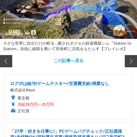
小さな世界に自分だけの町を…癒されボクセル鉄道構築シム『Station to
Station』自由に線路を敷いて田舎町に活気をもたらす【プレイレポ】
この記事へ戻る
ログボは給与!ゲームテスター/交通費支給/残業なし
株式会社Reve
東京都
月給28万円～35万円
正社員
「27卒・好きを仕事に!」PCゲームバグチェック/正社員採
用/未経験OK/福利厚生充実/資格取得支援あり/川口市栄町2