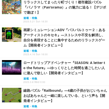
リラックスしてまったり町づくり！都市建設パズル
『パノラマ（Pan'orama）』の魅力に迫る！【デジボ
で遊ぼ！】
連載・特集
2023.5.21 Sun 18:30
画家シミュレーションADV『パスパルトゥー２：ある
アーティストのキセキ』―ストレスや不安を解消し、
自分を表現することに集中するためのリラックスゲー
ム【開発者インタビュー】
連載・特集
2023.4.16 Sun 18:00
ロードトリップアドベンチャー『SEASON: A letter t
o the future』―ゆっくりとした時間を過ごしたい人
に遊んで欲しい【開発者インタビュー】
連載・特集
2023.3.8 Wed 0:00
線路パズル『Railbound』―4歳の子供がおじいちゃん
おばあちゃんと一緒に楽しんでいる、という声も【開
発者インタビュー】
連載・特集