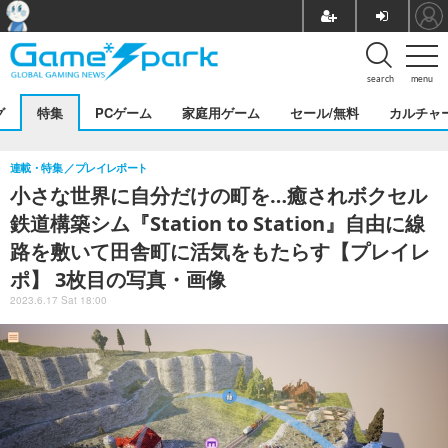
search
menu
グ
特集
PCゲーム
家庭用ゲーム
セール/無料
カルチャ
連載・特集
プレイレポート
小さな世界に自分だけの町を…癒されボクセル
鉄道構築シム『Station to Station』自由に線
路を敷いて田舎町に活気をもたらす【プレイレ
ポ】 3枚目の写真・画像
2023.6.17 Sat 18:00