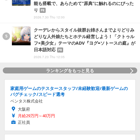
能も搭載で、あらためて“原典”に触れるのにぴった
り
PR
2026.7.30 Thu 12:00
クーデレからスタイル抜群お姉さんまでよりどりみ
どりな人外娘たちとホテル経営しよう！「クトゥル
フ×美少女」テーマのADV『ヨグ=ソトースの庭』が
日本語対応
PR
2026.7.23 Thu 12:05
ランキングをもっと見る
家庭用ゲームのテスタースタッフ/未経験歓迎/最新ゲームの
バグチェック/スピード選考
ベンタス株式会社
大阪府
月給29万円～40万円
正社員