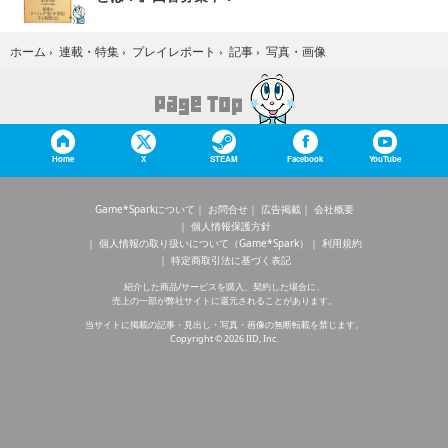
写真・画像
ホーム
›
連載・特集
›
プレイレポート
›
記事
›
Home
X
STEAM
Facebook
YouTube
Game*Sparkについて
お問合せ
広告掲載
会社概要
個人情報保護方針
個人情報の取り扱いについて（Game*Spark）
利用規約
特定商取引法に基づく表記
紹介した商品/サービスを購入、契約した場合に、
売上の一部が弊社サイトに還元されることがあります。
当サイトに掲載の記事・見出し・写真・画像の無断転載を禁じます。
Copyright © 2026 IID, Inc.