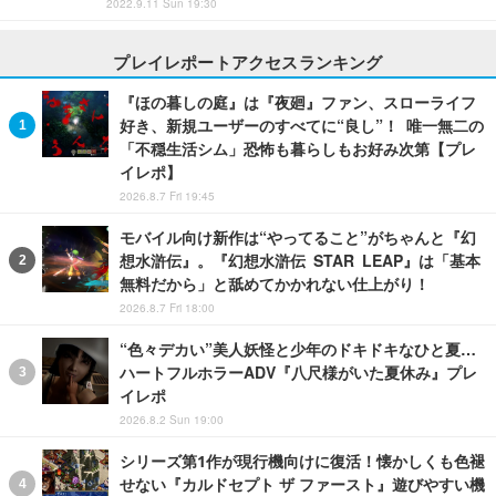
2022.9.11 Sun 19:30
プレイレポートアクセスランキング
『ほの暮しの庭』は『夜廻』ファン、スローライフ
好き、新規ユーザーのすべてに“良し”！ 唯一無二の
「不穏生活シム」恐怖も暮らしもお好み次第【プレ
イレポ】
2026.8.7 Fri 19:45
モバイル向け新作は“やってること”がちゃんと『幻
想水滸伝』。『幻想水滸伝 STAR LEAP』は「基本
無料だから」と舐めてかかれない仕上がり！
2026.8.7 Fri 18:00
“色々デカい”美人妖怪と少年のドキドキなひと夏…
ハートフルホラーADV『八尺様がいた夏休み』プレ
イレポ
2026.8.2 Sun 19:00
シリーズ第1作が現行機向けに復活！懐かしくも色褪
せない『カルドセプト ザ ファースト』遊びやすい機