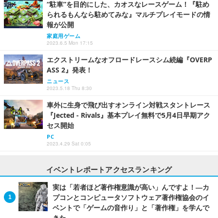
“駐車”を目的にした、カオスなレースゲーム！『駐め
られるもんなら駐めてみな』マルチプレイモードの情
報が公開
家庭用ゲーム
2023.6.5 Mon 17:15
エクストリームなオフロードレースシム続編『OVERP
ASS 2』発表！
ニュース
2023.5.18 Thu 8:30
車外に生身で飛び出すオンライン対戦スタントレース
『Jected - Rivals』基本プレイ無料で5月4日早期アク
セス開始
PC
2023.4.29 Sat 0:05
イベントレポートアクセスランキング
実は「若者ほど著作権意識が高い」んですよ！―カ
プコンとコンピュータソフトウェア著作権協会のイ
ベントで「ゲームの音作り」と「著作権」を学んで
きた