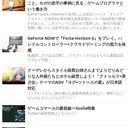
こと。セガの若手の事例に見る，ゲームプログラマと
いう働き方
Game*Sparkと4Gamerの合同による就活イベント「キャリア
クエスト」の第4回が東京都立産業貿易センター浜松町館で開催
されました。このイベントに合わせて取材した、各社の現場で
実際に働いている若手社員へのインタビューをお届けします。
GeForce NOWで『Forza Horizon 6』をプレイ。ハ
ンドルコントローラー×クラウドゲーミングの底力を体
感
体感的にラグはほぼ無し。グラフィックスはもちろん最高設定
でプレイ可能！
クーデレからスタイル抜群お姉さんまでよりどりみど
りな人外娘たちとホテル経営しよう！「クトゥルフ×美
少女」テーマのADV『ヨグ=ソトースの庭』が日本語
対応
ツンデレドラゴン娘や無口な複眼死神美少女など、属性てんこ
もりのヒロインたちがアツい！
ゲームコマースの最前線ーXsolla特集
Xsollaの最新情報はこちらから！