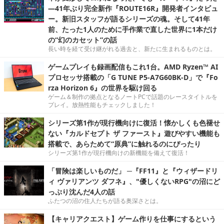
―41年ぶり完全新作『ROUTE16R』開発者インタビュ
ー。新旧スタッフが語るシリーズの魂。そして41年
前、たった1人のために手作業で直した世界に1本だけ
の“幻のカセット”の話
長い時を経て受け継がれる過去と、新たに生まれるものとは。
ゲームプレイも録画配信もこれ1台。AMD Ryzen™ AI
プロセッサ搭載の「G TUNE P5-A7G60BK-D」で『Fo
rza Horizon 6』の世界を駆け回る
ゲーム＆制作の拠点となるノートPCで話題のレースタイトルを
プレイ。放熱性能もチェックしました！
シリーズ第1作が現行機向けに復活！懐かしくも色褪せ
ない『カルドセプト ザ ファースト』遊びやすい機能も
搭載で、あらためて“原典”に触れるのにぴったり
シリーズ第1作が現行機向けの新機能を備えて復活！
「冒険は楽しいものだ」 ─『FF11』と『ウィザードリ
ィ ヴァリアンツ ダフネ』、"優しくないRPG"の沼にど
っぷり沈んだ4人の話
ふたつの沼の住人たちが語る奥深さとは。
【キャリアクエスト】ゲーム作りを仕事にするという