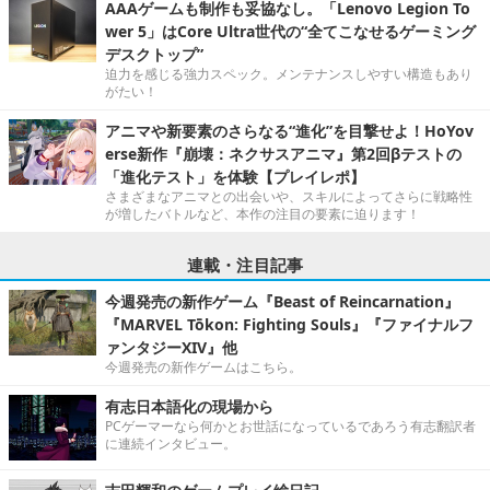
AAAゲームも制作も妥協なし。「Lenovo Legion To
wer 5」はCore Ultra世代の“全てこなせるゲーミング
デスクトップ”
迫力を感じる強力スペック。メンテナンスしやすい構造もあり
がたい！
アニマや新要素のさらなる“進化”を目撃せよ！HoYov
erse新作『崩壊：ネクサスアニマ』第2回βテストの
「進化テスト」を体験【プレイレポ】
さまざまなアニマとの出会いや、スキルによってさらに戦略性
が増したバトルなど、本作の注目の要素に迫ります！
連載・注目記事
今週発売の新作ゲーム『Beast of Reincarnation』
『MARVEL Tōkon: Fighting Souls』『ファイナルフ
ァンタジーXIV』他
今週発売の新作ゲームはこちら。
有志日本語化の現場から
PCゲーマーなら何かとお世話になっているであろう有志翻訳者
に連続インタビュー。