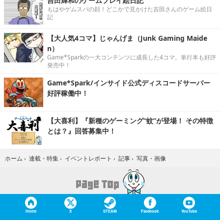
吉田輝和のゲームプレイ絵日記
もはやゲムスパの顔！どこかで見かけた吉田さんのゲーム絵日
記
【大人気4コマ】じゃんげま（Junk Gaming Maide
n）
Game*Sparkの一大コンテンツに成長した4コマ。単行本も好評
発売中！
Game*Spark/インサイド公式ディスコードサーバー
好評稼働中！
【大喜利】『新種のゲーミング“蚊”が登場！ その特徴
とは？』回答募集中！
写真・画像
ホーム
›
連載・特集
›
イベントレポート
›
記事
›
Home
X
STEAM
Facebook
YouTube