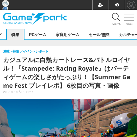
search
menu
グ
特集
PCゲーム
家庭用ゲーム
セール/無料
カルチャ
連載・特集
イベントレポート
カジュアルに白熱カートレース&バトルロイヤ
ル！『Stampede: Racing Royale』はパーテ
ィゲームの楽しさがたっぷり！【Summer Ga
me Fest プレイレポ】 6枚目の写真・画像
2023.6.18 Sun 11:45