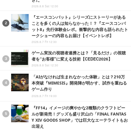
2026.8.8 Sat 12:00
『エースコンバット』シリーズにストーリーがある
ことを多くの人は知らなかった！？『エースコンバ
ット8』先行体験会レポ。衝撃的な内容も語られたト
ークショーの内容もお届け【イベントレポ】
2026.8.7 Fri 12:30
ゲーム実況の視聴者連携とは？「見るだけ」の視聴
者を“お客様"に変える技術【CEDEC2026】
2026.8.8 Sat 12:30
「AIがなければ生まれなかった体験」とは？210万
本突破『MIMESIS』開発陣が明かす、試作を重ねる
ゲーム作り
2026.8.7 Fri 19:00
『FF14』イメージの爽やかな2種類のクラフトビー
ルが新発売！グッズも盛り沢山の「FINAL FANTAS
Y XIV GOODS SHOP」では巨大なエーテライトもお
出迎え