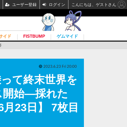
ユーザー登録
ログイン
こんにちは、ゲストさん
サイド
FISTBUMP
ゲムマイド
答
2023.6.23 Fri 20:00
乗って終末世界を
ス開始―採れた
6月23日】 7枚目