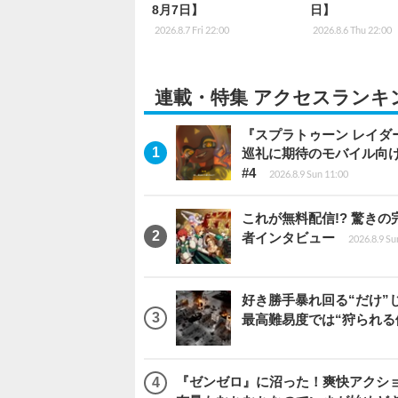
8月7日】
日】
2026.8.7 Fri 22:00
2026.8.6 Thu 22:00
連載・特集 アクセスランキ
『スプラトゥーン レイダース
巡礼に期待のモバイル向
#4
2026.8.9 Sun 11:00
これが無料配信!? 驚き
者インタビュー
2026.8.9 Su
好き勝手暴れ回る“だけ”
最高難易度では“狩られる
『ゼンゼロ』に沼った！爽快アクシ