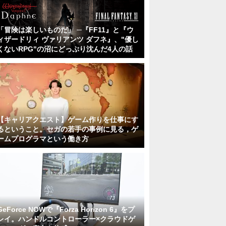
「冒険は楽しいものだ」 ─『FF11』と『ウ
ィザードリィ ヴァリアンツ ダフネ』、"優し
くないRPG"の沼にどっぷり沈んだ4人の話
【キャリアクエスト】ゲーム作りを仕事にす
るということ。セガの若手の事例に見る，ゲ
ームプログラマという働き方
GeForce NOWで『Forza Horizon 6』をプ
レイ。ハンドルコントローラー×クラウドゲ