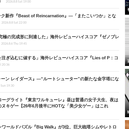
き
2026.8.8 Sat 19:00
新作『Beast of Reincarnation』―「またこいつか」とな
2026.8.8 Sat 22:00
に究極の完成形に到達した」海外レビューハイスコア『ゼノブレ
2026.8.6 Thu 19:45
ぎ込むに値する」海外レビューハイスコア『Lies of P：コ
ri 20:36
ラトゥーン レイダース』―“ルートシューター”の新たな金字塔にな
 Sun 19:30
ローグライト『東京ワルキューレ』昼は普通の女子大生、夜は
ヌキゲー【26年6月後半にHOTな「美少女ゲー」はこれ
ワールドパズル『Big Walk』が3位、巨大砲塔シムやレトロ