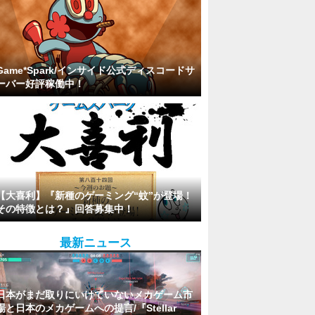
Game*Spark/インサイド公式ディスコードサ
ーバー好評稼働中！
【大喜利】『新種のゲーミング“蚊”が登場！
その特徴とは？』回答募集中！
最新ニュース
日本がまだ取りにいけていないメカゲーム市
場と日本のメカゲームへの提言/『Stellar