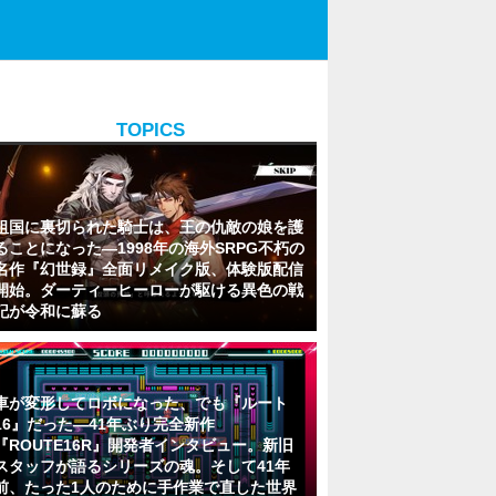
TOPICS
祖国に裏切られた騎士は、王の仇敵の娘を護
ることになった―1998年の海外SRPG不朽の
名作『幻世録』全面リメイク版、体験版配信
開始。ダーティーヒーローが駆ける異色の戦
記が令和に蘇る
車が変形してロボになった、でも『ルート
16』だった―41年ぶり完全新作
『ROUTE16R』開発者インタビュー。新旧
スタッフが語るシリーズの魂。そして41年
前、たった1人のために手作業で直した世界