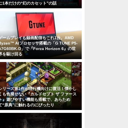
に1本だけの“幻のカセット”の話
ゲームプレイも録画配信もこれ1台。AMD
Ryzen™ AIプロセッサ搭載の「G TUNE P5-
A7G60BK-D」で『Forza Horizon 6』の世
界を駆け回る
シリーズ第1作が現行機向けに復活！懐かし
くも色褪せない『カルドセプト ザ ファース
ト』遊びやすい機能も搭載で、あらため
て“原典”に触れるのにぴったり