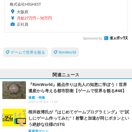
株式会社HIGHEST
大阪府
月給27万円～50万円
正社員
Sponsored by
ゲームで世界を観る
RimWorld
関連ニュース
『RimWorld』拠点作りは先人の知恵に学ぼう！世界
遺産から考える都市防衛【ゲームで世界を観る#48】
連載・特集
2023.6.18 Sun 11:00
桜井政博氏が『はじめてゲームプログラミング』で“試
しにゲーム作ってみた”！射撃と加速が同じボタンとい
う絶妙な仕様のSTG
家庭用ゲーム