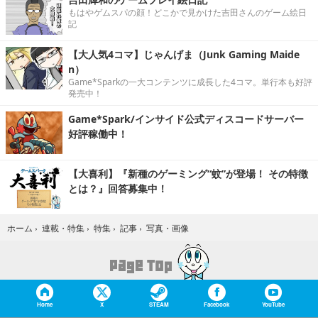
もはやゲムスパの顔！どこかで見かけた吉田さんのゲーム絵日
記
【大人気4コマ】じゃんげま（Junk Gaming Maide
n）
Game*Sparkの一大コンテンツに成長した4コマ。単行本も好評
発売中！
Game*Spark/インサイド公式ディスコードサーバー
好評稼働中！
【大喜利】『新種のゲーミング“蚊”が登場！ その特徴
とは？』回答募集中！
写真・画像
ホーム
›
連載・特集
›
特集
›
記事
›
Home
X
STEAM
Facebook
YouTube