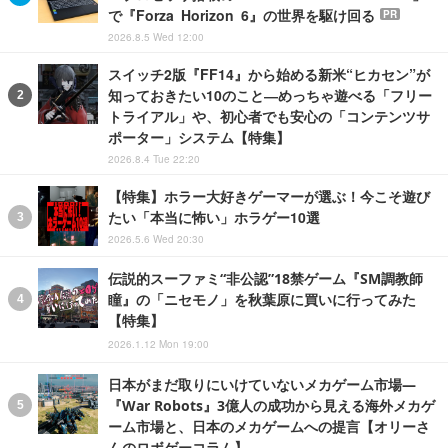
で『Forza Horizon 6』の世界を駆け回る
PR
2026.8.5 Wed 12:00
スイッチ2版『FF14』から始める新米“ヒカセン”が
知っておきたい10のこと―めっちゃ遊べる「フリー
トライアル」や、初心者でも安心の「コンテンツサ
ポーター」システム【特集】
2026.8.4 Tue 22:20
【特集】ホラー大好きゲーマーが選ぶ！今こそ遊び
たい「本当に怖い」ホラゲー10選
2026.5.6 Wed 20:30
伝説的スーファミ“非公認”18禁ゲーム『SM調教師
瞳』の「ニセモノ」を秋葉原に買いに行ってみた
【特集】
2026.1.12 Mon 19:00
日本がまだ取りにいけていないメカゲーム市場―
『War Robots』3億人の成功から見える海外メカゲ
ーム市場と、日本のメカゲームへの提言【オリーさ
んのロボゲーコラム】