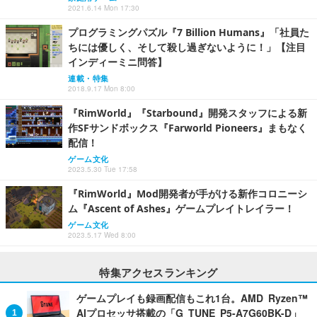
2021.6.14 Mon 17:30
プログラミングパズル『7 Billion Humans』「社員た
ちには優しく、そして殺し過ぎないように！」【注目
インディーミニ問答】
連載・特集
2018.9.17 Mon 8:00
『RimWorld』『Starbound』開発スタッフによる新
作SFサンドボックス『Farworld Pioneers』まもなく
配信！
ゲーム文化
2023.5.30 Tue 17:58
『RimWorld』Mod開発者が手がける新作コロニーシ
ム『Ascent of Ashes』ゲームプレイトレイラー！
ゲーム文化
2023.5.17 Wed 8:00
特集アクセスランキング
ゲームプレイも録画配信もこれ1台。AMD Ryzen™
AIプロセッサ搭載の「G TUNE P5-A7G60BK-D」