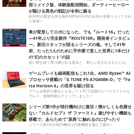
面リメイク版、体験版配信開始。ダーティーヒーロー
が駆ける異色の戦記が令和に蘇る
約30年の歴史を誇る海外SRPGの不朽の名作が全面リメイクされ
て登場！
車が変形してロボになった、でも『ルート16』だった
―41年ぶり完全新作『ROUTE16R』開発者インタビュ
ー。新旧スタッフが語るシリーズの魂。そして41年
前、たった1人のために手作業で直した世界に1本だけ
の“幻のカセット”の話
長い時を経て受け継がれる過去と、新たに生まれるものとは。
ゲームプレイも録画配信もこれ1台。AMD Ryzen™ AI
プロセッサ搭載の「G TUNE P5-A7G60BK-D」で『Fo
rza Horizon 6』の世界を駆け回る
ゲーム＆制作の拠点となるノートPCで話題のレースタイトルを
プレイ。放熱性能もチェックしました！
シリーズ第1作が現行機向けに復活！懐かしくも色褪せ
ない『カルドセプト ザ ファースト』遊びやすい機能も
搭載で、あらためて“原典”に触れるのにぴったり
シリーズ第1作が現行機向けの新機能を備えて復活！