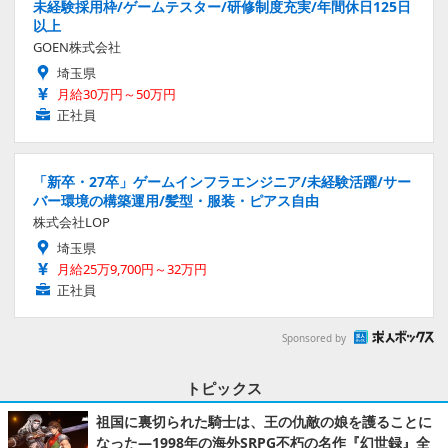
未経験採用枠/ゲームテスター/研修制度充実/年間休日125日
以上
GOEN株式会社
埼玉県
月給30万円～50万円
正社員
「新卒・27卒」ゲームインフラエンジニア/未経験活躍/サー
バー環境の構築運用/髪型・服装・ピアス自由
株式会社LOP
埼玉県
月給25万9,700円～32万円
正社員
Sponsored by
トピックス
祖国に裏切られた騎士は、王の仇敵の娘を護ることに
なった―1998年の海外SRPG不朽の名作『幻世録』全