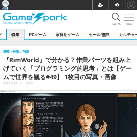
search
menu
グ
特集
PCゲーム
家庭用ゲーム
セール/無料
カルチャ
連載・特集
特集
『RimWorld』で分かる？作業パーツを組み上
げていく「プログラミング的思考」とは【ゲー
ムで世界を観る#49】 1枚目の写真・画像
2023.6.25 Sun 18:00