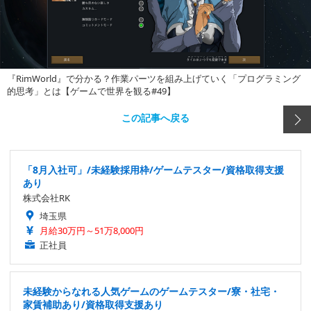
『RimWorld』で分かる？作業パーツを組み上げていく「プログラミング
的思考」とは【ゲームで世界を観る#49】
この記事へ戻る
「8月入社可」/未経験採用枠/ゲームテスター/資格取得支援
あり
株式会社RK
埼玉県
月給30万円～51万8,000円
正社員
未経験からなれる人気ゲームのゲームテスター/寮・社宅・
家賃補助あり/資格取得支援あり