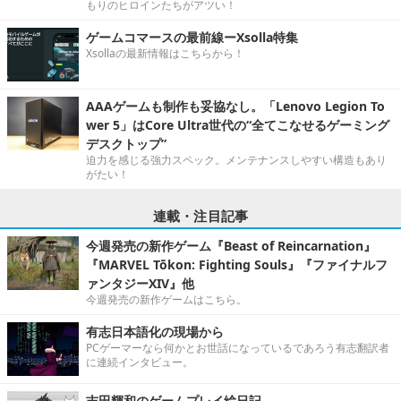
もりのヒロインたちがアツい！
ゲームコマースの最前線ーXsolla特集
Xsollaの最新情報はこちらから！
AAAゲームも制作も妥協なし。「Lenovo Legion To
wer 5」はCore Ultra世代の“全てこなせるゲーミング
デスクトップ”
迫力を感じる強力スペック。メンテナンスしやすい構造もあり
がたい！
連載・注目記事
今週発売の新作ゲーム『Beast of Reincarnation』
『MARVEL Tōkon: Fighting Souls』『ファイナルフ
ァンタジーXIV』他
今週発売の新作ゲームはこちら。
有志日本語化の現場から
PCゲーマーなら何かとお世話になっているであろう有志翻訳者
に連続インタビュー。
吉田輝和のゲームプレイ絵日記