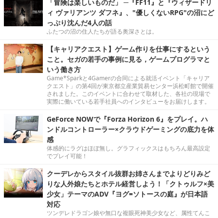
「冒険は楽しいものだ」 ─『FF11』と『ウィザードリ
ィ ヴァリアンツ ダフネ』、"優しくないRPG"の沼にど
っぷり沈んだ4人の話
ふたつの沼の住人たちが語る奥深さとは。
【キャリアクエスト】ゲーム作りを仕事にするという
こと。セガの若手の事例に見る，ゲームプログラマと
いう働き方
Game*Sparkと4Gamerの合同による就活イベント「キャリア
クエスト」の第4回が東京都立産業貿易センター浜松町館で開催
されました。このイベントに合わせて取材した、各社の現場で
実際に働いている若手社員へのインタビューをお届けします。
GeForce NOWで『Forza Horizon 6』をプレイ。ハ
ンドルコントローラー×クラウドゲーミングの底力を体
感
体感的にラグはほぼ無し。グラフィックスはもちろん最高設定
でプレイ可能！
クーデレからスタイル抜群お姉さんまでよりどりみど
りな人外娘たちとホテル経営しよう！「クトゥルフ×美
少女」テーマのADV『ヨグ=ソトースの庭』が日本語
対応
ツンデレドラゴン娘や無口な複眼死神美少女など、属性てんこ