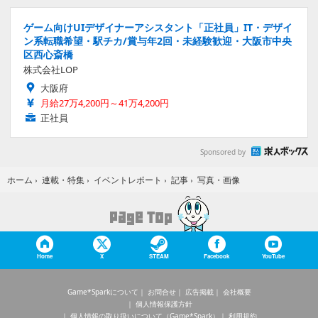
ゲーム向けUIデザイナーアシスタント「正社員」IT・デザイ
ン系転職希望・駅チカ/賞与年2回・未経験歓迎・大阪市中央
区西心斎橋
株式会社LOP
大阪府
月給27万4,200円～41万4,200円
正社員
Sponsored by
写真・画像
ホーム
›
連載・特集
›
イベントレポート
›
記事
›
Home
X
STEAM
Facebook
YouTube
Game*Sparkについて
お問合せ
広告掲載
会社概要
個人情報保護方針
個人情報の取り扱いについて（Game*Spark）
利用規約