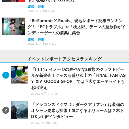
連載・特集
2022.9.17 Sat 18:30
「BitSummit X-Roads」現地レポート記事ランキン
グ！「PCトラブル」や「桃太郎」テーマの意欲作がイ
ンディーゲームの祭典に集合
連載・特集
2022.8.14 Sun 17:30
イベントレポートアクセスランキング
『FF14』イメージの爽やかな2種類のクラフトビー
ルが新発売！グッズも盛り沢山の「FINAL FANTAS
Y XIV GOODS SHOP」では巨大なエーテライトも
お出迎え
2026.8.6 Thu 12:15
『ドラゴンズドグマ 2：ダークアリズン』は装備の
オシャレ要素も拡張！気になるボリュームは？木下
D＆大山Pインタビュー
2026.7.14 Tue 0:00