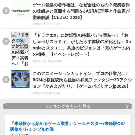
ゲーム音楽の著作権は、なぜ会社のもの？職務著作
の仕組みと直面する問題をJASRAC理事と作曲家が
徹底解説【CEDEC 2026】
2026.8.4 Tue 14:30
『ドラクエX』に対話型AI搭載バディ実装へ！「お
しゃべりスラミィ」がもたらす体験の変化とは―Go
ogleとスクエニ、共通のビジョンは「真のゲーム内
の相棒」【イベントレポート】
2026.3.21 Sat 20:00
このアニメーションカットイン、プロの仕業だ…！
BGMは桜庭統氏ら担当の和風ファンタジー2Dアクシ
ョン『かみよがたり』【ゲームパビリオンjp2026】
2026.8.1 Sat 20:00
ランキングをもっと見る
「未経験から始めるゲーム業界」ゲームテスター/未経験OK/
研修あり/シンプル作業