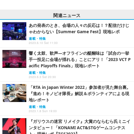
関連ニュース
あの発表のとき、会場の人々の反応は！？配信だけじ
ゃわからない【Summer Game Fest】現地レポ
連載・特集
2023.6.10 Sat 11:00
響く太鼓、歓声―オフラインの醍醐味は「試合の一挙
手一投足に会場が揺れる」ことにアリ！「2023 VCT P
acific Playoffs Finals」現地レポート
連載・特集
2023.6.3 Sat 20:30
「RTA in Japan Winter 2022」参加者が見た舞台裏。
『進め！キノピオ隊長』解説＆ボランティアによる現
地レポート
連載・特集
2023.1.8 Sun 19:00
『ガリウスの迷宮 リメイク』大賞のならむら氏ミニイ
ンタビュー！「KONAMI ACT&STGゲームコンテス
ト」現地レポ【TGS2022】