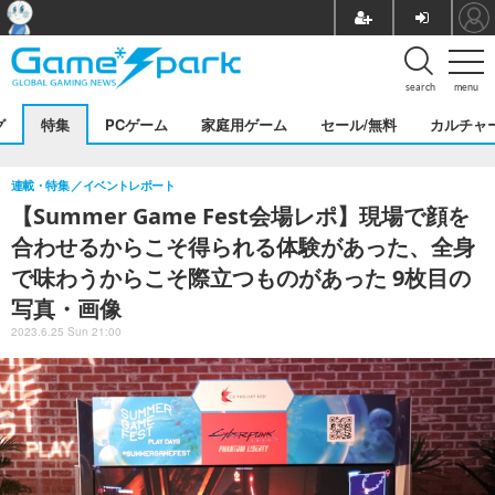
search
menu
グ
特集
PCゲーム
家庭用ゲーム
セール/無料
カルチャ
連載・特集
イベントレポート
【Summer Game Fest会場レポ】現場で顔を
合わせるからこそ得られる体験があった、全身
で味わうからこそ際立つものがあった 9枚目の
写真・画像
2023.6.25 Sun 21:00