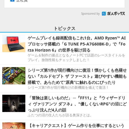
Sponsored by
トピックス
ゲームプレイも録画配信もこれ1台。AMD Ryzen™ AI
プロセッサ搭載の「G TUNE P5-A7G60BK-D」で『Fo
rza Horizon 6』の世界を駆け回る
ゲーム＆制作の拠点となるノートPCで話題のレースタイトルを
プレイ。放熱性能もチェックしました！
シリーズ第1作が現行機向けに復活！懐かしくも色褪せ
ない『カルドセプト ザ ファースト』遊びやすい機能も
搭載で、あらためて“原典”に触れるのにぴったり
シリーズ第1作が現行機向けの新機能を備えて復活！
「冒険は楽しいものだ」 ─『FF11』と『ウィザードリ
ィ ヴァリアンツ ダフネ』、"優しくないRPG"の沼にど
っぷり沈んだ4人の話
ふたつの沼の住人たちが語る奥深さとは。
【キャリアクエスト】ゲーム作りを仕事にするという