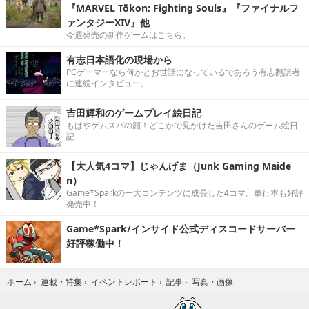
『MARVEL Tōkon: Fighting Souls』『ファイナルフ
ァンタジーXIV』他
今週発売の新作ゲームはこちら。
有志日本語化の現場から
PCゲーマーなら何かとお世話になっているであろう有志翻訳者
に連続インタビュー。
吉田輝和のゲームプレイ絵日記
もはやゲムスパの顔！どこかで見かけた吉田さんのゲーム絵日
記
【大人気4コマ】じゃんげま（Junk Gaming Maide
n）
Game*Sparkの一大コンテンツに成長した4コマ。単行本も好評
発売中！
Game*Spark/インサイド公式ディスコードサーバー
好評稼働中！
写真・画像
ホーム
›
連載・特集
›
イベントレポート
›
記事
›