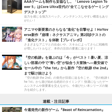
AAAゲームも制作も妥協なし。「Lenovo Legion To
wer 5」はCore Ultra世代の“全てこなせるゲーミング
デスクトップ”
迫力を感じる強力スペック。メンテナンスしやすい構造もあり
がたい！
アニマや新要素のさらなる“進化”を目撃せよ！HoYov
erse新作『崩壊：ネクサスアニマ』第2回βテストの
「進化テスト」を体験【プレイレポ】
さまざまなアニマとの出会いや、スキルによってさらに戦略性
が増したバトルなど、本作の注目の要素に迫ります！
『空の軌跡』を遊ぶのは「今」がベスト！暑い夏、涼
しい部屋の中で“青い空”が似合う大冒険へ―最安値で
セール中の『the 1st』から新作『空の軌跡 the 2nd』
まで駆け抜けよう
『空の軌跡 the 2nd』の発売が目前に迫る今こそ、『空の軌跡 t
he 1st』から遊び始める絶好のタイミング！ 快適になったゲー
ムシステムや新要素を交えながら、今遊びたい本シリーズの魅
力を紹介します。
連載・注目記事
今週発売の新作ゲーム『Beast of Reincarnation』