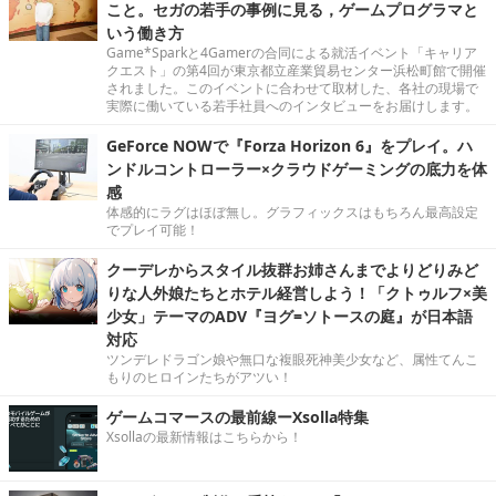
こと。セガの若手の事例に見る，ゲームプログラマと
いう働き方
Game*Sparkと4Gamerの合同による就活イベント「キャリア
クエスト」の第4回が東京都立産業貿易センター浜松町館で開催
されました。このイベントに合わせて取材した、各社の現場で
実際に働いている若手社員へのインタビューをお届けします。
GeForce NOWで『Forza Horizon 6』をプレイ。ハ
ンドルコントローラー×クラウドゲーミングの底力を体
感
体感的にラグはほぼ無し。グラフィックスはもちろん最高設定
でプレイ可能！
クーデレからスタイル抜群お姉さんまでよりどりみど
りな人外娘たちとホテル経営しよう！「クトゥルフ×美
少女」テーマのADV『ヨグ=ソトースの庭』が日本語
対応
ツンデレドラゴン娘や無口な複眼死神美少女など、属性てんこ
もりのヒロインたちがアツい！
ゲームコマースの最前線ーXsolla特集
Xsollaの最新情報はこちらから！