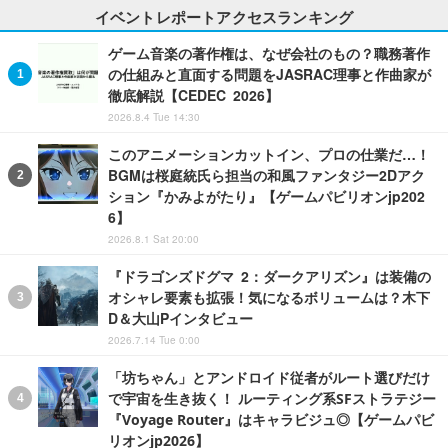
イベントレポートアクセスランキング
ゲーム音楽の著作権は、なぜ会社のもの？職務著作
の仕組みと直面する問題をJASRAC理事と作曲家が
徹底解説【CEDEC 2026】
2026.8.4 Tue 14:30
このアニメーションカットイン、プロの仕業だ…！
BGMは桜庭統氏ら担当の和風ファンタジー2Dアク
ション『かみよがたり』【ゲームパビリオンjp202
6】
2026.8.1 Sat 20:00
『ドラゴンズドグマ 2：ダークアリズン』は装備の
オシャレ要素も拡張！気になるボリュームは？木下
D＆大山Pインタビュー
2026.7.14 Tue 0:00
「坊ちゃん」とアンドロイド従者がルート選びだけ
で宇宙を生き抜く！ ルーティング系SFストラテジー
『Voyage Router』はキャラビジュ◎【ゲームパビ
リオンjp2026】