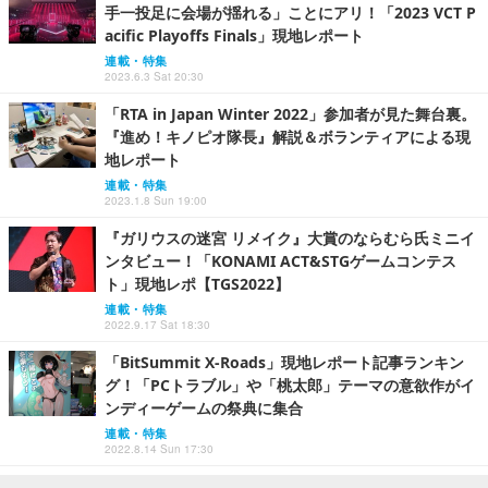
手一投足に会場が揺れる」ことにアリ！「2023 VCT P
acific Playoffs Finals」現地レポート
連載・特集
2023.6.3 Sat 20:30
「RTA in Japan Winter 2022」参加者が見た舞台裏。
『進め！キノピオ隊長』解説＆ボランティアによる現
地レポート
連載・特集
2023.1.8 Sun 19:00
『ガリウスの迷宮 リメイク』大賞のならむら氏ミニイ
ンタビュー！「KONAMI ACT&STGゲームコンテス
ト」現地レポ【TGS2022】
連載・特集
2022.9.17 Sat 18:30
「BitSummit X-Roads」現地レポート記事ランキン
グ！「PCトラブル」や「桃太郎」テーマの意欲作がイ
ンディーゲームの祭典に集合
連載・特集
2022.8.14 Sun 17:30