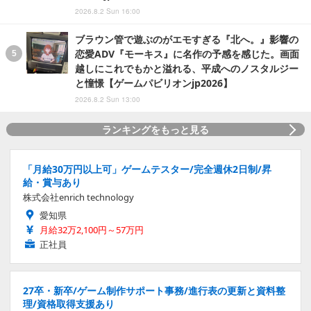
2026.8.2 Sun 16:00
ブラウン管で遊ぶのがエモすぎる『北へ。』影響の
恋愛ADV『モーキス』に名作の予感を感じた。画面
越しにこれでもかと溢れる、平成へのノスタルジー
と憧憬【ゲームパビリオンjp2026】
2026.8.2 Sun 13:00
ランキングをもっと見る
「月給30万円以上可」ゲームテスター/完全週休2日制/昇
給・賞与あり
株式会社enrich technology
愛知県
月給32万2,100円～57万円
正社員
27卒・新卒/ゲーム制作サポート事務/進行表の更新と資料整
理/資格取得支援あり