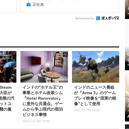
正社員
Sponsored by
team
インドの“ホテル王”の
インドのニュース番組
大臣が
事業とホテル改装シム
が『Arma 3』のゲーム
規模の汚
『Hotel Renovator』
プレイ映像を“現実の映
ットユ
に意外な共通点。ゲー
像”として使用
難の嵐
ムから学ぶ現代の宿泊
2021.9.9 Thu 16:06
ビジネス事情
2023.3.21 Tue 10:00