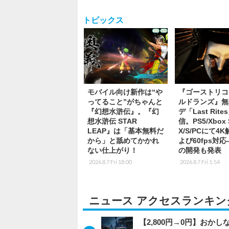
トピックス
モバイル向け新作は“や
『ゴーストリコ
ってること”がちゃんと
ルドランズ』無
『幻想水滸伝』。『幻
デ「Last Rite
想水滸伝 STAR
信。PS5/Xbox S
LEAP』は「基本無料だ
X/S/PCにて4
から」と舐めてかかれ
よび60fps対
ない仕上がり！
の開発も発表
2026.8.7 Fri 18:00
2026.8.7 Fri 1:54
ニュース アクセスランキン
【2,800円→0円】おかしな