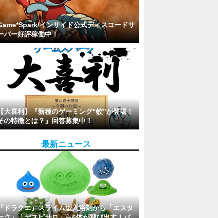
Game*Spark/インサイド公式ディスコードサ
ーバー好評稼働中！
【大喜利】『新種のゲーミング“蚊”が登場！
その特徴とは？』回答募集中！
最新ニュース
『ドラクエ』スライム型入浴剤から「エスタ
ーク」「デスピサロ」ら6体が飛び出す！バ