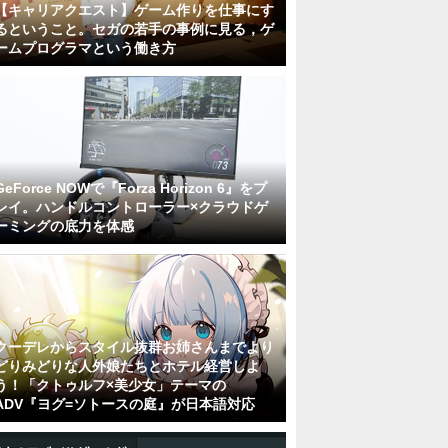
【キャリアクエスト】ゲーム作りを仕事にす
るということ。セガの若手の事例に見る，ゲ
ームプログラマという働き方
GeForce NOWで『Forza Horizon 6』をプ
レイ。ハンドルコントローラー×クラウドゲ
ーミングの底力を体感
クーデレからスタイル抜群お姉さんまでより
どりみどりな人外娘たちとホテル経営しよ
う！「クトゥルフ×美少女」テーマの
ADV『ヨグ=ソトースの庭』が日本語対応