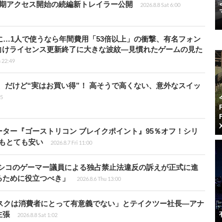
早期アクセス開始の続編新トレイラー公開
2026.8.8 Sat 6:00
上に…1人で使うなら年間費用「53倍以上」の衝撃、有名フォン
向けライセンス更新終了に大きな波紋―見慣れたゲームの見た
 22:49
」、だけど“実はお買い得”！ 高そうで高くない、意外なスイッ
15
シューター『ゴーストリコン ブレイクポイント』95％オフ！シリ
ルもとても安い
2026.8.7 Fri 11:00
キシコのゲーマー議員による独占禁止法違反の訴えが正式に進
るために役立つべき」
2026.8.6 Thu 13:00
ディスクは消費者にとって有意義でない」とテイクツー社長―アナ
主張
2026.8.8 Sat 1:02