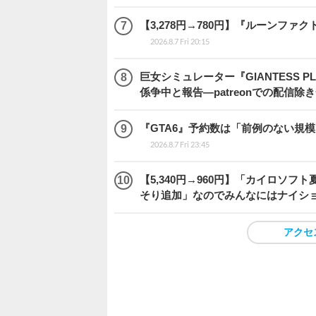
【3,278円→780円】『ルーンファ
2026.8.7 Fri 20:15
巨女シミュレーター『GIANTESS 
係争中と報告―patreonでの配信
『GTA6』予約数は「前例のない規
2026.8.7 Fri 23:45
【5,340円→960円】「カイロソフ
そり追加」なのでみんなにはナイシ
アクセ