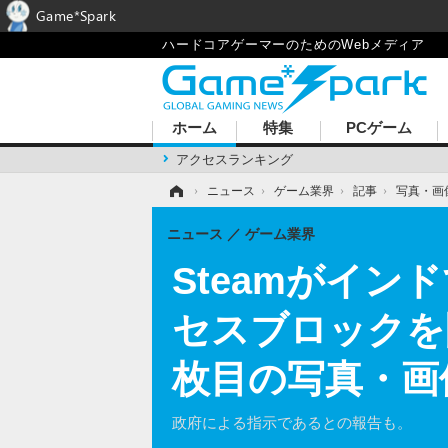
Game*Spark
ハードコアゲーマーのためのWebメディア
ホーム
特集
PCゲーム
アクセスランキング
ホーム
›
ニュース
›
ゲーム業界
›
記事
›
写真・画
ニュース
ゲーム業界
Steamがイ
セスブロックを
枚目の写真・画
政府による指示であるとの報告も。