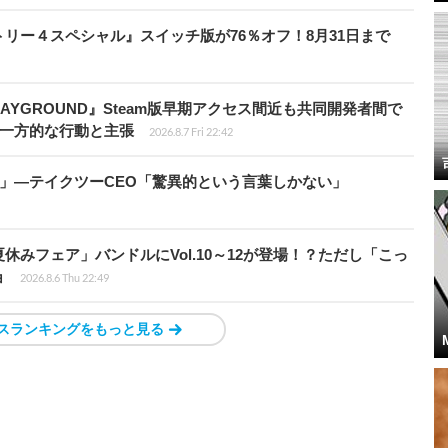
クトリー４スペシャル』スイッチ版が76％オフ！8月31日まで
PLAYGROUND』Steam版早期アクセス間近も共同開発者間で
除き一方的な行動と主張
2026.8.7 Fri 22:42
模」―テイクツーCEO「驚異的という言葉しかない」
ト夏休みフェア」バンドルにVol.10～12が登場！？ただし「こっ
ョ
2026.8.6 Thu 22:49
スランキングをもっと見る