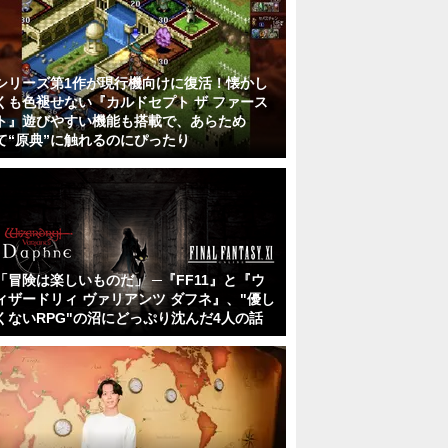
シリーズ第1作が現行機向けに復活！懐かし
くも色褪せない『カルドセプト ザ ファース
ト』遊びやすい機能も搭載で、あらため
て“原典”に触れるのにぴったり
「冒険は楽しいものだ」 ─『FF11』と『ウ
ィザードリィ ヴァリアンツ ダフネ』、"優し
くないRPG"の沼にどっぷり沈んだ4人の話