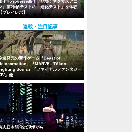
よ！HoYoverse新作『崩壊：ネクサスアニ
マ』第2回βテストの「進化テスト」を体験
【プレイレポ】
連載・注目記事
今週発売の新作ゲーム『Beast of
Reincarnation』『MARVEL Tōkon:
Fighting Souls』『ファイナルファンタジー
XIV』他
有志日本語化の現場から