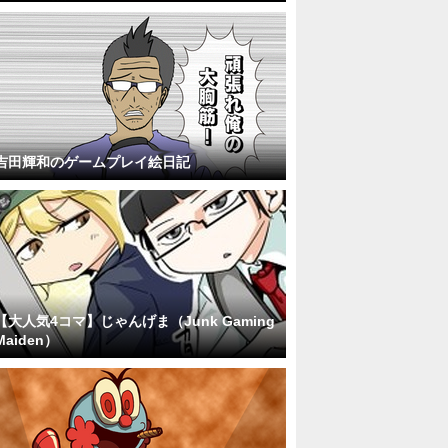
吉田輝和のゲームプレイ絵日記
【大人気4コマ】じゃんげま（Junk Gaming
Maiden）