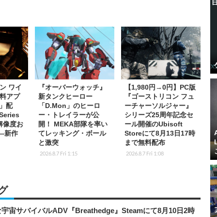
ン ワイ
『オーバーウォッチ』
【1,980円→0円】PC版
料アプ
新タンクヒーロー
『ゴーストリコン フュ
s」配
「D.Mon」のヒーロ
ーチャーソルジャー』
eries
ー・トレイラーが公
シリーズ25周年記念セ
K解像度お
開！ MEKA部隊を率い
ール開催のUbisoft
応―新作
てレッキング・ボール
Storeにて8月13日17時
と激突
まで無料配布
2026.8.7 Fri 1:15
2026.8.7 Fri 1:08
グ
宇宙サバイバルADV『Breathedge』Steamにて8月10日2時