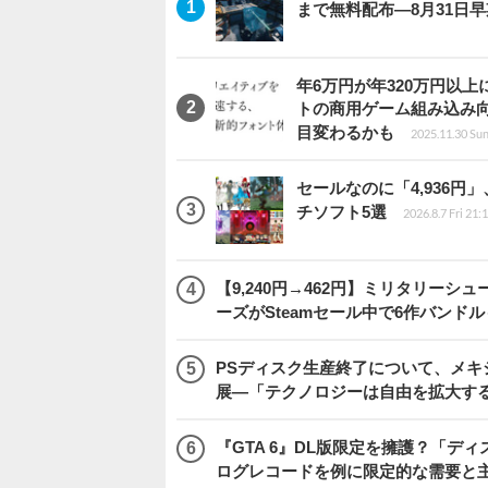
まで無料配布―8月31日
年6万円が年320万円以
トの商用ゲーム組み込み
目変わるかも
2025.11.30 Sun
セールなのに「4,936円
チソフト5選
2026.8.7 Fri 21:
【9,240円→462円】ミリタリー
ーズがSteamセール中で6作バンド
PSディスク生産終了について、メ
展―「テクノロジーは自由を拡大す
『GTA 6』DL版限定を擁護？「
ログレコードを例に限定的な需要と