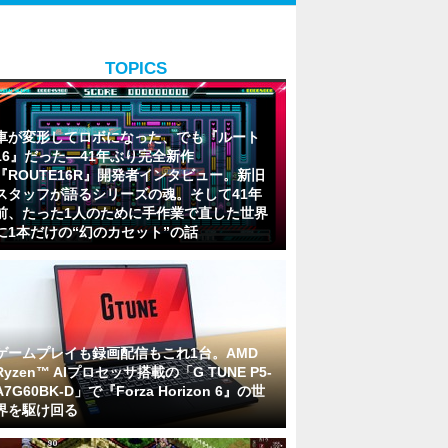
TOPICS
車が変形してロボになった、でも『ルート
16』だった―41年ぶり完全新作
『ROUTE16R』開発者インタビュー。新旧
スタッフが語るシリーズの魂。そして41年
前、たった1人のために手作業で直した世界
に1本だけの“幻のカセット”の話
ゲームプレイも録画配信もこれ1台。AMD
Ryzen™ AIプロセッサ搭載の「G TUNE P5-
A7G60BK-D」で『Forza Horizon 6』の世
界を駆け回る