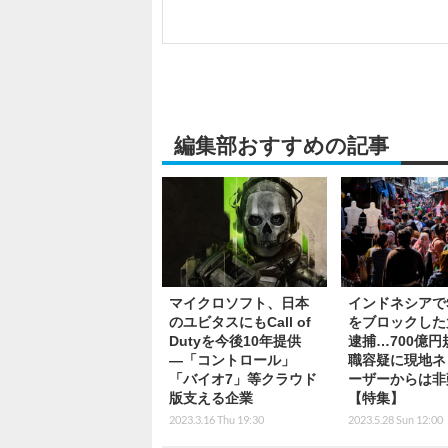
編集部おすすめの記事
マイクロソフト、日本
インドネシアでS
のユビタスにもCall of
をブロックした
Dutyを今後10年提供
逮捕…700億円
―「コントロール」
職容疑に現地ネ
「バイオ7」等クラウド
ーザーからは非
版支える企業
【特集】
2023.3.16 Thu 19:30
2023.5.28 Sun 12:00