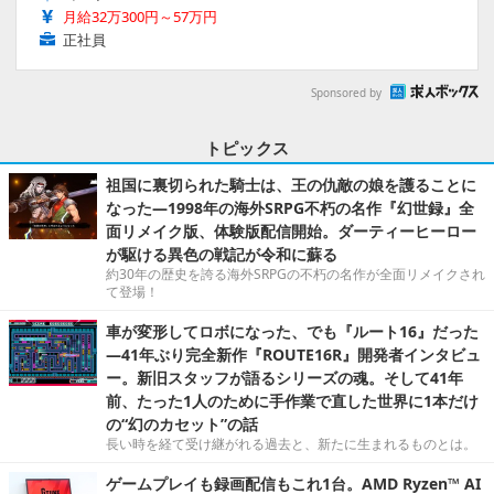
月給32万300円～57万円
正社員
Sponsored by
トピックス
祖国に裏切られた騎士は、王の仇敵の娘を護ることに
なった―1998年の海外SRPG不朽の名作『幻世録』全
面リメイク版、体験版配信開始。ダーティーヒーロー
が駆ける異色の戦記が令和に蘇る
約30年の歴史を誇る海外SRPGの不朽の名作が全面リメイクされ
て登場！
車が変形してロボになった、でも『ルート16』だった
―41年ぶり完全新作『ROUTE16R』開発者インタビュ
ー。新旧スタッフが語るシリーズの魂。そして41年
前、たった1人のために手作業で直した世界に1本だけ
の“幻のカセット”の話
長い時を経て受け継がれる過去と、新たに生まれるものとは。
ゲームプレイも録画配信もこれ1台。AMD Ryzen™ AI