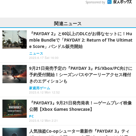
Sponsored by
関連ニュース
『PAYDAY 2』と60以上のDLCがお得なセットに！Hu
mble Bundleで「PAYDAY 2: Return of The Ultimat
e Score」バンドル販売開始
ニュース
2023.6.17 Sat 16:00
9月21日発売予定の『PAYDAY 3』PS/Xbox/PC向けに
予約受付開始！シーズンパスやアーリーアクセス権付
きのエディションも
家庭用ゲーム
2023.6.12 Mon 12:52
『PAYDAY3』9月21日発売発表！―ゲームプレイ映像
公開【Xbox Games Showcase】
PC
2023.6.12 Mon 2:21
人気強盗Co-opシューター最新作『PAYDAY 3』ティ