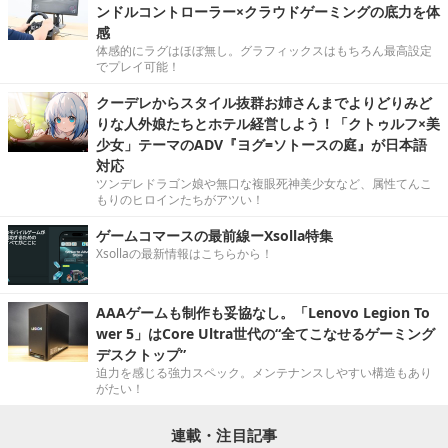
ンドルコントローラー×クラウドゲーミングの底力を体
感
体感的にラグはほぼ無し。グラフィックスはもちろん最高設定
でプレイ可能！
クーデレからスタイル抜群お姉さんまでよりどりみど
りな人外娘たちとホテル経営しよう！「クトゥルフ×美
少女」テーマのADV『ヨグ=ソトースの庭』が日本語
対応
ツンデレドラゴン娘や無口な複眼死神美少女など、属性てんこ
もりのヒロインたちがアツい！
ゲームコマースの最前線ーXsolla特集
Xsollaの最新情報はこちらから！
AAAゲームも制作も妥協なし。「Lenovo Legion To
wer 5」はCore Ultra世代の“全てこなせるゲーミング
デスクトップ”
迫力を感じる強力スペック。メンテナンスしやすい構造もあり
がたい！
連載・注目記事