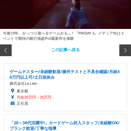
今後10年、がっつり遊べるゲームかも…！『PAYDAY 3』メディア向けイ
ベントで期待の銀行強盗PvE最新作を体験
この記事へ戻る
ゲームテスター/未経験歓迎/操作テストと不具合確認/月給3
0万円以上可/土日祝休み
株式会社Le Lien
東京都
月給20万円～35万円
正社員
「20～30代活躍中!」カードゲーム封入スタッフ/未経験OK/
ブランク歓迎/丁寧な指導