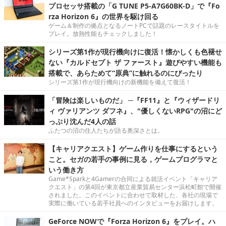
プロセッサ搭載の「G TUNE P5-A7G60BK-D」で『Fo
rza Horizon 6』の世界を駆け回る
ゲーム＆制作の拠点となるノートPCで話題のレースタイトルを
プレイ。放熱性能もチェックしました！
シリーズ第1作が現行機向けに復活！懐かしくも色褪せ
ない『カルドセプト ザ ファースト』遊びやすい機能も
搭載で、あらためて“原典”に触れるのにぴったり
シリーズ第1作が現行機向けの新機能を備えて復活！
「冒険は楽しいものだ」 ─『FF11』と『ウィザードリ
ィ ヴァリアンツ ダフネ』、"優しくないRPG"の沼にど
っぷり沈んだ4人の話
ふたつの沼の住人たちが語る奥深さとは。
【キャリアクエスト】ゲーム作りを仕事にするという
こと。セガの若手の事例に見る，ゲームプログラマと
いう働き方
Game*Sparkと4Gamerの合同による就活イベント「キャリア
クエスト」の第4回が東京都立産業貿易センター浜松町館で開催
されました。このイベントに合わせて取材した、各社の現場で
実際に働いている若手社員へのインタビューをお届けします。
GeForce NOWで『Forza Horizon 6』をプレイ。ハ