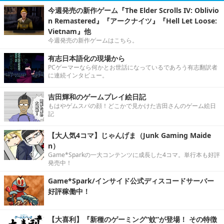
今週発売の新作ゲーム『The Elder Scrolls IV: Oblivio
n Remastered』『アークナイツ』『Hell Let Loose:
Vietnam』他
今週発売の新作ゲームはこちら。
有志日本語化の現場から
PCゲーマーなら何かとお世話になっているであろう有志翻訳者
に連続インタビュー。
吉田輝和のゲームプレイ絵日記
もはやゲムスパの顔！どこかで見かけた吉田さんのゲーム絵日
記
【大人気4コマ】じゃんげま（Junk Gaming Maide
n）
Game*Sparkの一大コンテンツに成長した4コマ。単行本も好評
発売中！
Game*Spark/インサイド公式ディスコードサーバー
好評稼働中！
【大喜利】『新種のゲーミング“蚊”が登場！ その特徴