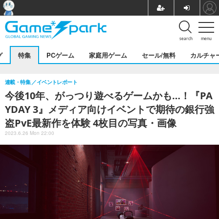
search
menu
グ
特集
PCゲーム
家庭用ゲーム
セール/無料
カルチャ
連載・特集
イベントレポート
今後10年、がっつり遊べるゲームかも…！『PA
YDAY 3』メディア向けイベントで期待の銀行強
盗PvE最新作を体験 4枚目の写真・画像
2023.6.26 Mon 22:00