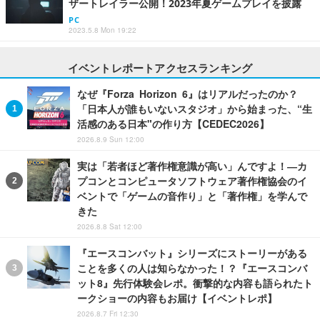
ザートレイラー公開！2023年夏ゲームプレイを披露
PC
2023.5.8 Mon 19:22
イベントレポートアクセスランキング
なぜ『Forza Horizon 6』はリアルだったのか？
「日本人が誰もいないスタジオ」から始まった、“生
活感のある日本"の作り方【CEDEC2026】
2026.8.9 Sun 12:00
実は「若者ほど著作権意識が高い」んですよ！―カ
プコンとコンピュータソフトウェア著作権協会のイ
ベントで「ゲームの音作り」と「著作権」を学んで
きた
2026.8.8 Sat 12:00
『エースコンバット』シリーズにストーリーがある
ことを多くの人は知らなかった！？『エースコンバ
ット8』先行体験会レポ。衝撃的な内容も語られたト
ークショーの内容もお届け【イベントレポ】
2026.8.7 Fri 12:30