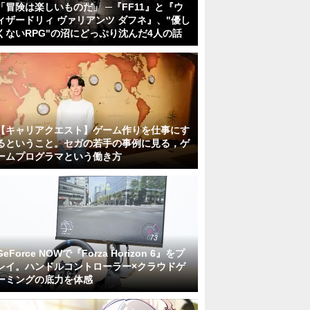
「冒険は楽しいものだ」 ─『FF11』と『ウ
ィザードリィ ヴァリアンツ ダフネ』、"優し
くないRPG"の沼にどっぷり沈んだ4人の話
【キャリアクエスト】ゲーム作りを仕事にす
るということ。セガの若手の事例に見る，ゲ
ームプログラマという働き方
GeForce NOWで『Forza Horizon 6』をプ
レイ。ハンドルコントローラー×クラウドゲ
ーミングの底力を体感