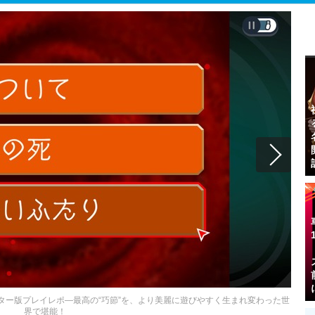
スター版プレイレポ―最高の“巧節”を、より美麗に遊びやすく生まれ変わった世
界で堪能！