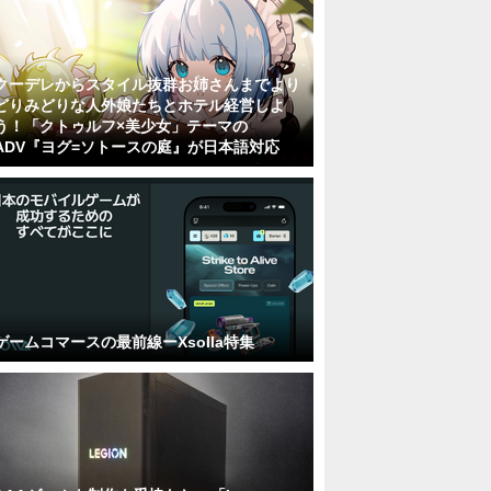
クーデレからスタイル抜群お姉さんまでより
どりみどりな人外娘たちとホテル経営しよ
う！「クトゥルフ×美少女」テーマの
ADV『ヨグ=ソトースの庭』が日本語対応
ゲームコマースの最前線ーXsolla特集