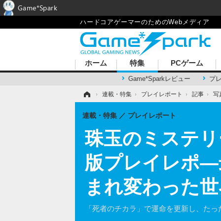
Game*Spark
ハードコアゲーマーのためのWebメディア
ホーム
特集
PCゲーム
Game*Sparkレビュー
プ
ホーム
›
連載・特集
›
プレイレポート
›
記事
›
写
連載・特集
プレイレポート
珠玉のミステリ
版プレイレポ―
まれ変わった世
「死者のチカラ」で運命を更新し、たっ