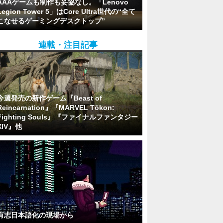
AAAゲームも制作も妥協なし。「Lenovo
Legion Tower 5」はCore Ultra世代の“全て
こなせるゲーミングデスクトップ”
連載・注目記事
今週発売の新作ゲーム『Beast of
Reincarnation』『MARVEL Tōkon:
Fighting Souls』『ファイナルファンタジー
XIV』他
有志日本語化の現場から