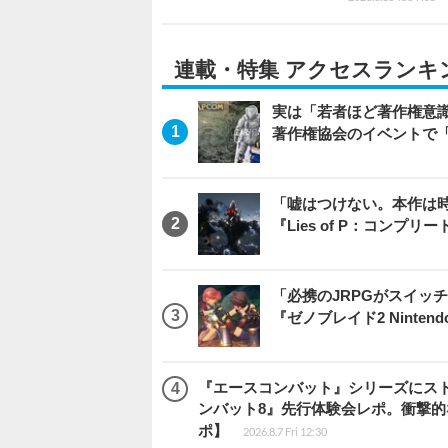
連載・特集 アクセスランキ
実は「若者ほど著作権意
著作権協会のイベントで
「嘘はつけない。本作は
『Lies of P：コンプリ
「必携のJRPGがスイッ
『ゼノブレイド2 Nintendo S
『エースコンバット』シリーズにス
ンバット8』先行体験会レポ。衝撃
ポ】
2026.8.7 Fri 12:30