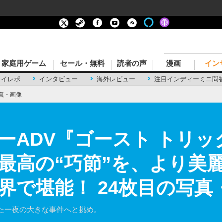
家庭用ゲーム
セール・無料
読者の声
漫画
イン
レイレポ
インタビュー
海外レビュー
注目インディーミニ問
真・画像
ーADV『ゴースト トリ
最高の“巧節”を、より美
界で堪能！ 24枚目の写真
た一夜の大きな事件へと挑め。