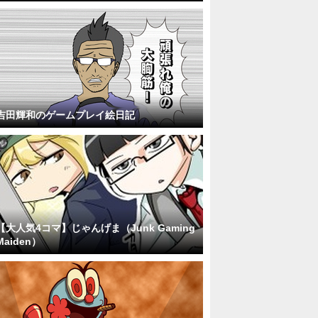
吉田輝和のゲームプレイ絵日記
【大人気4コマ】じゃんげま（Junk Gaming
Maiden）