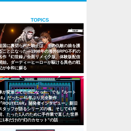
TOPICS
祖国に裏切られた騎士は、王の仇敵の娘を護
ることになった―1998年の海外SRPG不朽の
名作『幻世録』全面リメイク版、体験版配信
開始。ダーティーヒーローが駆ける異色の戦
記が令和に蘇る
車が変形してロボになった、でも『ルート
16』だった―41年ぶり完全新作
『ROUTE16R』開発者インタビュー。新旧
スタッフが語るシリーズの魂。そして41年
前、たった1人のために手作業で直した世界
に1本だけの“幻のカセット”の話