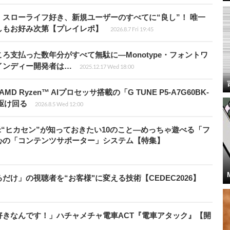
スローライフ好き、新規ユーザーのすべてに“良し”！ 唯一
しもお好み次第【プレイレポ】
2026.8.7 Fri 19:45
ろ支払った数年分がすべて無駄に―Monotype・フォントワ
インディー開発者は…
2025.12.17 Wed 18:00
Ryzen™ AIプロセッサ搭載の「G TUNE P5-A7G60BK-
を駆け回る
2026.8.5 Wed 12:00
米“ヒカセン”が知っておきたい10のこと―めっちゃ遊べる「フ
心の「コンテンツサポーター」システム【特集】
け」の視聴者を“お客様"に変える技術【CEDEC2026】
きなんです！」ハチャメチャ電車ACT『電車アタック』【開