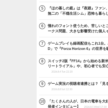
『ほの暮しの庭』は『夜廻』ファン、
無二の「不穏生活シム」恐怖も暮ら
憧れのフォント使うため、苦しいとこ
ークス問題、大きな影響受けた個人
ゲームプレイも録画配信もこれ1台。AMD 
D」で『Forza Horizon 6』の世界
スイッチ2版『FF14』から始める新
リートライアル」や、初心者でも安
2026.8.4 Tue 22:20
ゲーム実況の視聴者連携とは？「見るだ
2026.8.8 Sat 12:30
「たくさんの人が、日本の電車を大好
発者インタビュー】
2026.8.5 Wed 17:30