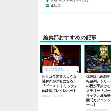
月給26万2,100円～32万円
正社員
編集部おすすめの記事
ピタゴラ装置のような
体験版も配信中
謎解きがクセになる！
転裁判』シリー
『ゴースト トリック』
の親が手掛ける
体験版プレイレポート
ステリー『ゴー
リック』最新映
2023.6.13 Tue 8:15
開【カプコンシ
ース】
2023.6.13 Tue 7:55