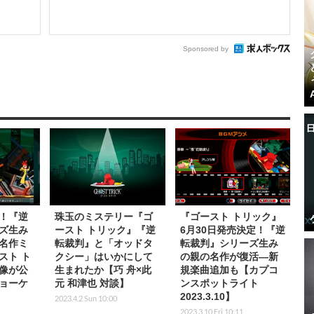
Sponsored by
！『逆
珠玉のミステリー『ゴ
『ゴースト トリック』
ズ生み
ースト トリック』『逆
6月30日発売決定！『逆
名作ミ
転裁判』と「オッドタ
転裁判』シリーズ生み
スト ト
クシー」はいかにして
の親の名作が復活―新
像が公
生まれたか【巧 舟×此
規楽曲追加も【カプコ
ョーケ
元 和津也 対談】
ンスポットライト
2023.3.10】
2023.4.2 Sun 10:00
2023.3.10 Fri 10:11