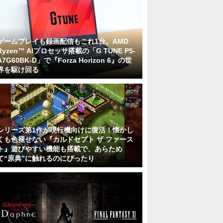
ゲームプレイも録画配信もこれ1台。AMD
Ryzen™ AIプロセッサ搭載の「G TUNE P5-
A7G60BK-D」で『Forza Horizon 6』の世
界を駆け回る
シリーズ第1作が現行機向けに復活！懐かし
くも色褪せない『カルドセプト ザ ファース
ト』遊びやすい機能も搭載で、あらため
て“原典”に触れるのにぴったり