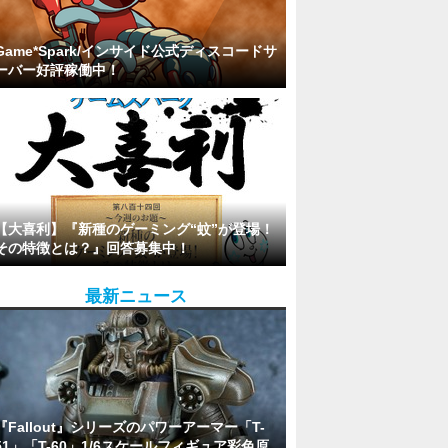
Game*Spark/インサイド公式ディスコードサ
ーバー好評稼働中！
【大喜利】『新種のゲーミング“蚊”が登場！
その特徴とは？』回答募集中！
最新ニュース
『Fallout』シリーズのパワーアーマー「T-
51」「T-60」1/6スケールフィギュア彩色原