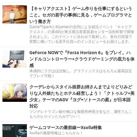
【キャリアクエスト】ゲーム作りを仕事にするという
こと。セガの若手の事例に見る，ゲームプログラマと
いう働き方
Game*Sparkと4Gamerの合同による就活イベント「キャリア
クエスト」の第4回が東京都立産業貿易センター浜松町館で開催
されました。このイベントに合わせて取材した、各社の現場で
実際に働いている若手社員へのインタビューをお届けします。
GeForce NOWで『Forza Horizon 6』をプレイ。ハ
ンドルコントローラー×クラウドゲーミングの底力を体
感
体感的にラグはほぼ無し。グラフィックスはもちろん最高設定
でプレイ可能！
クーデレからスタイル抜群お姉さんまでよりどりみど
りな人外娘たちとホテル経営しよう！「クトゥルフ×美
少女」テーマのADV『ヨグ=ソトースの庭』が日本語
対応
ツンデレドラゴン娘や無口な複眼死神美少女など、属性てんこ
もりのヒロインたちがアツい！
ゲームコマースの最前線ーXsolla特集
Xsollaの最新情報はこちらから！