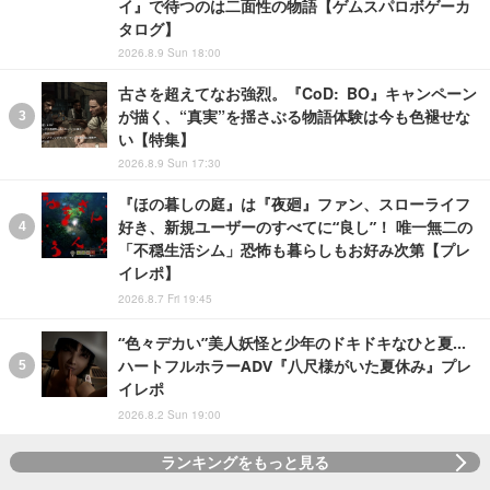
イ』で待つのは二面性の物語【ゲムスパロボゲーカ
タログ】
2026.8.9 Sun 18:00
古さを超えてなお強烈。『CoD: BO』キャンペーン
が描く、“真実”を揺さぶる物語体験は今も色褪せな
い【特集】
2026.8.9 Sun 17:30
『ほの暮しの庭』は『夜廻』ファン、スローライフ
好き、新規ユーザーのすべてに“良し”！ 唯一無二の
「不穏生活シム」恐怖も暮らしもお好み次第【プレ
イレポ】
2026.8.7 Fri 19:45
“色々デカい”美人妖怪と少年のドキドキなひと夏…
ハートフルホラーADV『八尺様がいた夏休み』プレ
イレポ
2026.8.2 Sun 19:00
ランキングをもっと見る