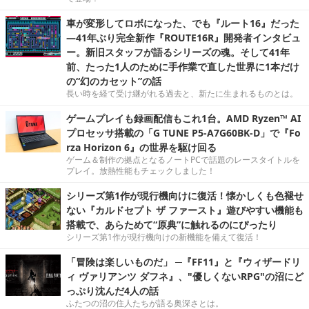
車が変形してロボになった、でも『ルート16』だった
―41年ぶり完全新作『ROUTE16R』開発者インタビュ
ー。新旧スタッフが語るシリーズの魂。そして41年
前、たった1人のために手作業で直した世界に1本だけ
の“幻のカセット”の話
長い時を経て受け継がれる過去と、新たに生まれるものとは。
ゲームプレイも録画配信もこれ1台。AMD Ryzen™ AI
プロセッサ搭載の「G TUNE P5-A7G60BK-D」で『Fo
rza Horizon 6』の世界を駆け回る
ゲーム＆制作の拠点となるノートPCで話題のレースタイトルを
プレイ。放熱性能もチェックしました！
シリーズ第1作が現行機向けに復活！懐かしくも色褪せ
ない『カルドセプト ザ ファースト』遊びやすい機能も
搭載で、あらためて“原典”に触れるのにぴったり
シリーズ第1作が現行機向けの新機能を備えて復活！
「冒険は楽しいものだ」 ─『FF11』と『ウィザードリ
ィ ヴァリアンツ ダフネ』、"優しくないRPG"の沼にど
っぷり沈んだ4人の話
ふたつの沼の住人たちが語る奥深さとは。