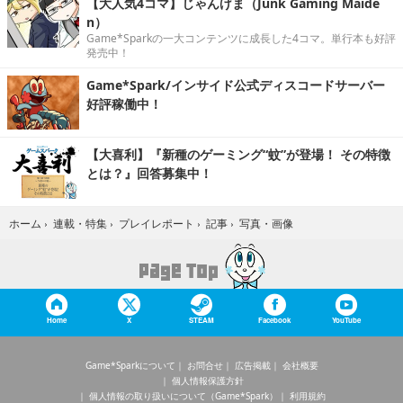
【大人気4コマ】じゃんげま（Junk Gaming Maide
n）
Game*Sparkの一大コンテンツに成長した4コマ。単行本も好評
発売中！
Game*Spark/インサイド公式ディスコードサーバー
好評稼働中！
【大喜利】『新種のゲーミング“蚊”が登場！ その特徴
とは？』回答募集中！
写真・画像
ホーム
›
連載・特集
›
プレイレポート
›
記事
›
Home
X
STEAM
Facebook
YouTube
Game*Sparkについて
お問合せ
広告掲載
会社概要
個人情報保護方針
個人情報の取り扱いについて（Game*Spark）
利用規約