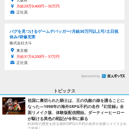
月給29万9,400円～50万円
正社員
バグを見つけるゲームデバッガー/月給30万円以上可/土日祝
休み/研修充実
株式会社大斗
東京都
月給31万4,200円～57万円
正社員
Sponsored by
トピックス
祖国に裏切られた騎士は、王の仇敵の娘を護ることに
なった―1998年の海外SRPG不朽の名作『幻世録』全
面リメイク版、体験版配信開始。ダーティーヒーロー
が駆ける異色の戦記が令和に蘇る
約30年の歴史を誇る海外SRPGの不朽の名作が全面リメイクされ
て登場！