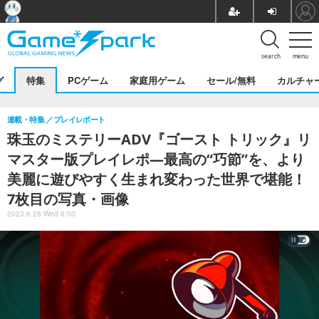
search
menu
グ
特集
PCゲーム
家庭用ゲーム
セール/無料
カルチャ
連載・特集
プレイレポート
珠玉のミステリーADV『ゴースト トリック』リ
マスター版プレイレポ―最高の“巧節”を、より
美麗に遊びやすく生まれ変わった世界で堪能！
7枚目の写真・画像
2023.6.28 Wed 6:00