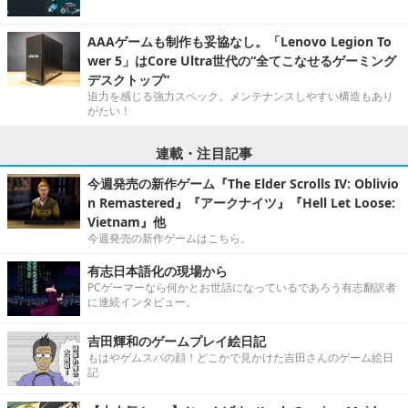
AAAゲームも制作も妥協なし。「Lenovo Legion To
wer 5」はCore Ultra世代の“全てこなせるゲーミング
デスクトップ”
迫力を感じる強力スペック。メンテナンスしやすい構造もあり
がたい！
連載・注目記事
今週発売の新作ゲーム『The Elder Scrolls IV: Oblivio
n Remastered』『アークナイツ』『Hell Let Loose:
Vietnam』他
今週発売の新作ゲームはこちら。
有志日本語化の現場から
PCゲーマーなら何かとお世話になっているであろう有志翻訳者
に連続インタビュー。
吉田輝和のゲームプレイ絵日記
もはやゲムスパの顔！どこかで見かけた吉田さんのゲーム絵日
記