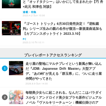
と「オッドタクシー」はいかにして生まれたか【巧 舟
×此元 和津也 対談】
連載・特集
2023.4.2 Sun 10:00
『ゴースト トリック』6月30日発売決定！『逆転裁
判』シリーズ生みの親の名作が復活―新規楽曲追加も
【カプコンスポットライト 2023.3.10】
PC
2023.3.10 Fri 10:11
プレイレポートアクセスランキング
走り屋の聖地にマルチプレイという新風が舞い込ん
だ『JDM: Japanese Drift Master』大型アプ
デ。“あの峠”が見える「群玉県」に、ついに走り屋
仲間がやってきた
2026.8.9 Sun 14:00
毎朝美少女らに起こされる。なんだここはパラダイ
スかな！アンドロイド美少女プラモ原作ビジュアル
ノベル『ヴァルキリーチューン：機械仕掛けのア