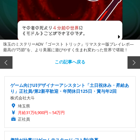
珠玉のミステリーADV『ゴースト トリック』リマスター版プレイレポ―
最高の“巧節”を、より美麗に遊びやすく生まれ変わった世界で堪能！
この記事へ戻る
ゲーム向けUIデザイナーアシスタント「土日祝休み・昇給あ
り」正社員/第2新卒歓迎・年間休日125日・賞与年2回
株式会社大斗
埼玉県
月給31万6,900円～54万円
正社員
趣味が仕事に!ゲームテスター/シフト制/急募