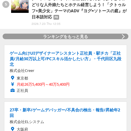
どりな人外娘たちとホテル経営しよう！「クトゥル
フ×美少女」テーマのADV『ヨグ=ソトースの庭』が
日本語対応
PR
2026.7.23 Thu 12:05
ランキングをもっと見る
ゲーム向けUIデザイナーアシスタント正社員・駅チカ「正社
員/月給30万以上可/PCスキル活かしたい方」・千代田区九段
北
株式会社Creer
東京都
月給26万5,400円～40万5,400円
正社員
27卒・新卒/ゲームデバッガー/不具合の検出・報告/昇給年2
回
株式会社ELシステム
大阪府