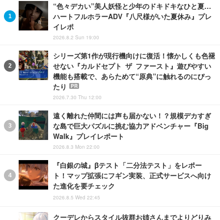
“色々デカい”美人妖怪と少年のドキドキなひと夏…
ハートフルホラーADV『八尺様がいた夏休み』プレ
イレポ
2026.8.2 Sun 19:00
シリーズ第1作が現行機向けに復活！懐かしくも色褪
せない『カルドセプト ザ ファースト』遊びやすい
機能も搭載で、あらためて“原典”に触れるのにぴっ
たり
PR
2026.7.30 Thu 12:00
遠く離れた仲間には声も届かない！？規模デカすぎ
な島で巨大パズルに挑む協力アドベンチャー『Big
Walk』プレイレポート
2026.8.3 Mon 22:00
『白銀の城』βテスト「二分法テスト」をレポー
ト！マップ拡張にフギン実装、正式サービスへ向け
た進化を要チェック
2026.8.5 Wed 22:45
クーデレからスタイル抜群お姉さんまでよりどりみ