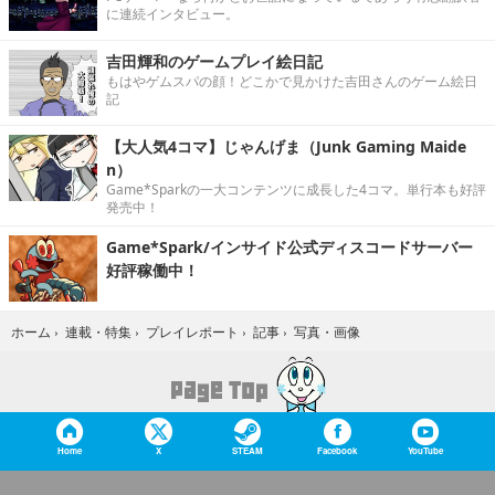
に連続インタビュー。
吉田輝和のゲームプレイ絵日記
もはやゲムスパの顔！どこかで見かけた吉田さんのゲーム絵日
記
【大人気4コマ】じゃんげま（Junk Gaming Maide
n）
Game*Sparkの一大コンテンツに成長した4コマ。単行本も好評
発売中！
Game*Spark/インサイド公式ディスコードサーバー
好評稼働中！
写真・画像
ホーム
›
連載・特集
›
プレイレポート
›
記事
›
Home
X
STEAM
Facebook
YouTube