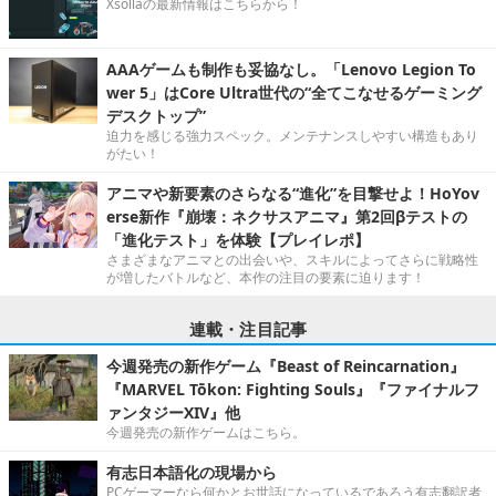
Xsollaの最新情報はこちらから！
AAAゲームも制作も妥協なし。「Lenovo Legion To
wer 5」はCore Ultra世代の“全てこなせるゲーミング
デスクトップ”
迫力を感じる強力スペック。メンテナンスしやすい構造もあり
がたい！
アニマや新要素のさらなる“進化”を目撃せよ！HoYov
erse新作『崩壊：ネクサスアニマ』第2回βテストの
「進化テスト」を体験【プレイレポ】
さまざまなアニマとの出会いや、スキルによってさらに戦略性
が増したバトルなど、本作の注目の要素に迫ります！
連載・注目記事
今週発売の新作ゲーム『Beast of Reincarnation』
『MARVEL Tōkon: Fighting Souls』『ファイナルフ
ァンタジーXIV』他
今週発売の新作ゲームはこちら。
有志日本語化の現場から
PCゲーマーなら何かとお世話になっているであろう有志翻訳者