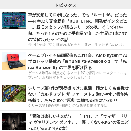
トピックス
車が変形してロボになった、でも『ルート16』だった
―41年ぶり完全新作『ROUTE16R』開発者インタビュ
ー。新旧スタッフが語るシリーズの魂。そして41年
前、たった1人のために手作業で直した世界に1本だけ
の“幻のカセット”の話
長い時を経て受け継がれる過去と、新たに生まれるものとは。
ゲームプレイも録画配信もこれ1台。AMD Ryzen™ AI
プロセッサ搭載の「G TUNE P5-A7G60BK-D」で『Fo
rza Horizon 6』の世界を駆け回る
ゲーム＆制作の拠点となるノートPCで話題のレースタイトルを
プレイ。放熱性能もチェックしました！
シリーズ第1作が現行機向けに復活！懐かしくも色褪せ
ない『カルドセプト ザ ファースト』遊びやすい機能も
搭載で、あらためて“原典”に触れるのにぴったり
シリーズ第1作が現行機向けの新機能を備えて復活！
「冒険は楽しいものだ」 ─『FF11』と『ウィザードリ
ィ ヴァリアンツ ダフネ』、"優しくないRPG"の沼にど
っぷり沈んだ4人の話