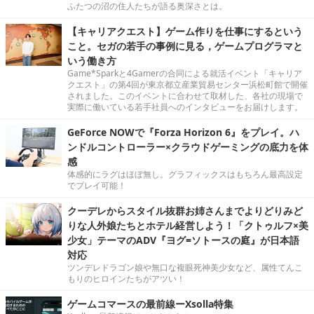
ふたつの沼の住人たちが語る奥深さとは。
【キャリアクエスト】ゲーム作りを仕事にするという
こと。セガの若手の事例に見る，ゲームプログラマと
いう働き方
Game*Sparkと4Gamerの合同による就活イベント「キャリア
クエスト」の第4回が東京都立産業貿易センター浜松町館で開催
されました。このイベントに合わせて取材した、各社の現場で
実際に働いている若手社員へのインタビューをお届けします。
GeForce NOWで『Forza Horizon 6』をプレイ。ハ
ンドルコントローラー×クラウドゲーミングの底力を体
感
体感的にラグはほぼ無し。グラフィックスはもちろん最高設定
でプレイ可能！
クーデレからスタイル抜群お姉さんまでよりどりみど
りな人外娘たちとホテル経営しよう！「クトゥルフ×美
少女」テーマのADV『ヨグ=ソトースの庭』が日本語
対応
ツンデレドラゴン娘や無口な複眼死神美少女など、属性てんこ
もりのヒロインたちがアツい！
ゲームコマースの最前線ーXsolla特集