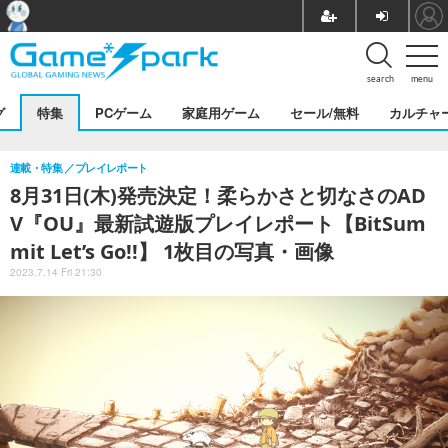
search
menu
グ
特集
PCゲーム
家庭用ゲーム
セール/無料
カルチャ
連載・特集
プレイレポート
8月31日(木)発売決定！柔らかさと切なさのAD
V『OU』最新試遊版プレイレポート【BitSum
mit Let’s Go!!】 1枚目の写真・画像
2023.7.14 Fri 21:30