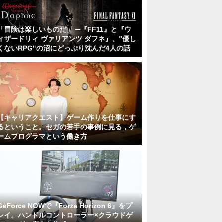
「冒険は楽しいものだ」 ─『FF11』と『ウ
ィザードリィ ヴァリアンツ ダフネ』、"優し
くないRPG"の沼にどっぷり沈んだ4人の話
【キャリアクエスト】ゲーム作りを仕事にす
るということ。セガの若手の事例に見る，ゲ
ームプログラマという働き方
GeForce NOWで『Forza Horizon 6』をプ
レイ。ハンドルコントローラー×クラウドゲ