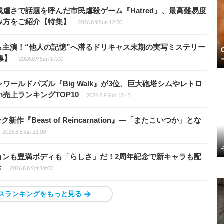
虐さで話題を呼んだ市民虐殺ゲーム『Hatred』、最高難易度
み方をご紹介【特集】
2026.8.9 Sun 12:30
主演！“他人の記憶”へ潜るドリキャス末期の実写ミステリー
集】
2026.8.9 Sun 17:00
ワールドパズル『Big Walk』が3位、巨大砲塔シムやレトロ
m売上ランキングTOP10
2026.8.9 Sun 12:45
新作『Beast of Reincarnation』―「またこいつか」とな
2026.8.8 Sat 22:00
ョンも豊満ボディも「らしさ」だ！2周年記念で新キャラも配
き
2026.8.8 Sat 19:00
スランキングをもっと見る