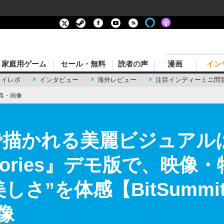
家庭用ゲーム
セール・無料
読者の声
漫画
イン
レイレポ
インタビュー
海外レビュー
注目インディーミニ問
真・画像
で描かれる美麗ビジュアル
 Stories』デモ版で、映
”を体感【BitSummit Le
像