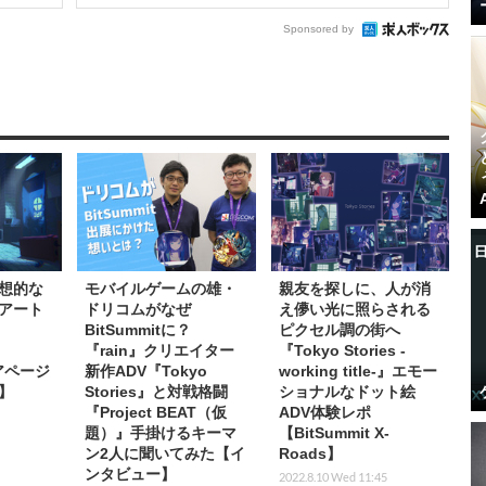
Sponsored by
想的な
モバイルゲームの雄・
親友を探しに、人が消
アート
ドリコムがなぜ
え儚い光に照らされる
BitSummitに？
ピクセル調の街へ
『rain』クリエイター
『Tokyo Stories -
トアページ
新作ADV『Tokyo
working title-』エモー
E】
Stories』と対戦格闘
ショナルなドット絵
『Project BEAT（仮
ADV体験レポ
題）』手掛けるキーマ
【BitSummit X-
ン2人に聞いてみた【イ
Roads】
ンタビュー】
2022.8.10 Wed 11:45