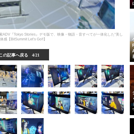
V『Tokyo Stories』デモ版で、映像・物語・音すべてが一体化した“美し
感【BitSummit Let’s Go!!】
この記事へ戻る
4/21