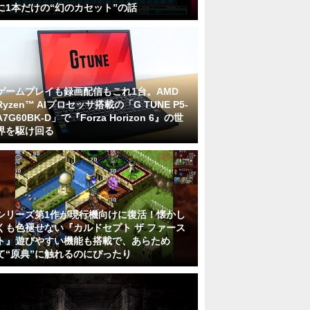
に1本だけの“幻のカセット”の話
ゲームプレイも録画配信もこれ1台。AMD
Ryzen™ AIプロセッサ搭載の「G TUNE P5-
A7G60BK-D」で『Forza Horizon 6』の世
界を駆け回る
シリーズ第1作が現行機向けに復活！懐かし
くも色褪せない『カルドセプト ザ ファース
ト』遊びやすい機能も搭載で、あらため
て“原典”に触れるのにぴったり