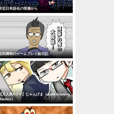
有志日本語化の現場から
吉田輝和のゲームプレイ絵日記
【大人気4コマ】じゃんげま（Junk Gaming
Maiden）