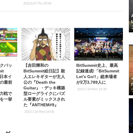
2022.8.25 Thu 20:00
クバッ
【吉田輝和の
BitSummit史上、最高
it
BitSummit絵日記】殺
記録達成!「BitSummit
」で日本イ
人エレキギターが主人
Let’s Go!!」総来場者
の最前
公の『Death the
が2万3,789人に
Guitar』・デッキ構築
2023.7.24 Mon 19:30
k総力戦で
型ローグライクにパズ
を一挙
ル要素がミックスされ
た『ANTHEM#9』
2023.7.26 Wed 18:00