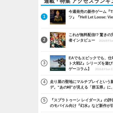
連載・特集 アクセスランキ
今週発売の新作ゲーム『The Eld
ツ』『Hell Let Loose: V
これが無料配信!? 驚き
者インタビュー
2026.8.9 Su
EAでもエピックでも、
ト大戦Z』シリーズを遊
ゲーコラム】
2026.8.9 Sun 1
走り屋の聖地にマルチプレイという新風が舞い
デ。“あの峠”が見える「群玉県」に
『スプラトゥーン レイダース』の評価はい
のモバイル向け『幻水』など新作が目