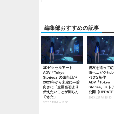
編集部おすすめの記事
3Dピクセルアート
親友を追って幻
ADV『Tokyo
街へ…ピクセル
Stories』の発売日が
×3Dな新作
2023年から未定に―前
ADV『Tokyo
向きに「企画当初より
Stories』ス
伝えたいことが膨らん
公開【UPDAT
できた」
2023.1.27 Fri 15:33
2023.6.19 Mon 12:30