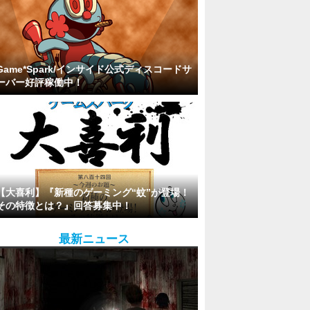
Game*Spark/インサイド公式ディスコードサ
ーバー好評稼働中！
【大喜利】『新種のゲーミング“蚊”が登場！
その特徴とは？』回答募集中！
最新ニュース