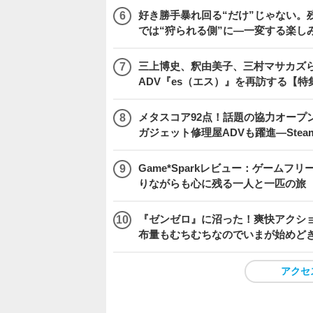
好き勝手暴れ回る“だけ”じゃない。残
では“狩られる側”に―一変する楽し
三上博史、釈由美子、三村マサカズら
ADV『es（エス）』を再訪する【特
メタスコア92点！話題の協力オープン
ガジェット修理屋ADVも躍進―Stea
Game*Sparkレビュー：ゲームフリーク
りながらも心に残る一人と一匹の旅
『ゼンゼロ』に沼った！爽快アクシ
布量もむちむちなのでいまが始めど
アクセ