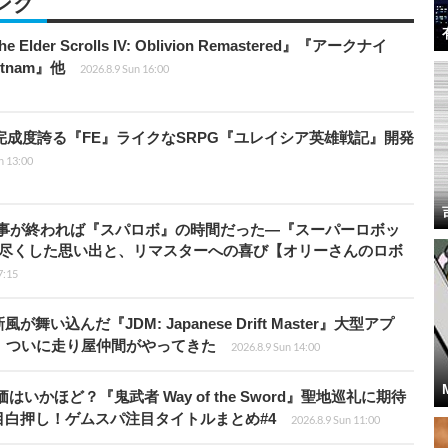
ング
er Scrolls IV: Oblivion Remastered』『アークナイ
ietnam』他
2026.8.9 Sun 16:00
の完成度誇る『FE』ライクなSRPG『ユレイシア英雄戦記』開発
n 13:00
仕事が終われば『スパロボ』の時間だった―『スーパーロボッ
び尽くした思い出と、リマスターへの喜び【オリーさんのロボ
7:15
込んだ『JDM: Japanese Drift Master』大型アプ
、ついに走り屋仲間がやってきた
2026.8.9 Sun 14:00
かほど？『鬼武者 Way of the Sword』聖地巡礼に期待
白押し！ゲムスパ注目タイトルまとめ#4
2026.8.9 Sun 11:00