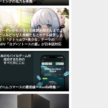
ーミングの底力を体感
クーデレからスタイル抜群お姉さんまでより
どりみどりな人外娘たちとホテル経営しよ
う！「クトゥルフ×美少女」テーマの
ADV『ヨグ=ソトースの庭』が日本語対応
ゲームコマースの最前線ーXsolla特集