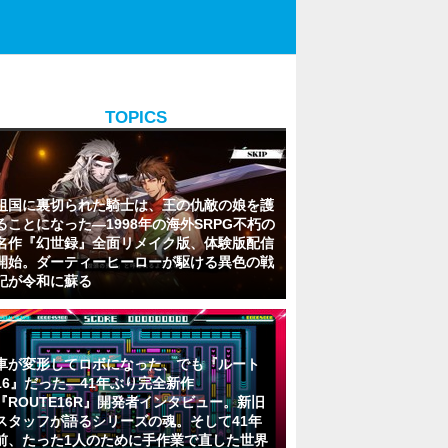
TOPICS
祖国に裏切られた騎士は、王の仇敵の娘を護
ることになった―1998年の海外SRPG不朽の
名作『幻世録』全面リメイク版、体験版配信
開始。ダーティーヒーローが駆ける異色の戦
記が令和に蘇る
車が変形してロボになった、でも『ルート
16』だった―41年ぶり完全新作
『ROUTE16R』開発者インタビュー。新旧
スタッフが語るシリーズの魂。そして41年
前、たった1人のために手作業で直した世界