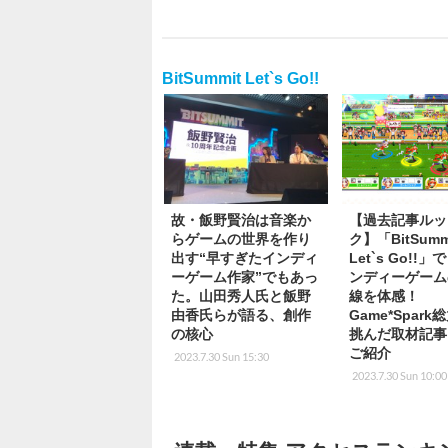
BitSummit Let`s Go!!
故・飯野賢治は音楽か
【過去記事ルッ
らゲームの世界を作り
ク】「BitSumm
出す“早すぎたインディ
Let`s Go!!
ーゲーム作家”でもあっ
ンディーゲーム
た。山田秀人氏と飯野
線を体感！
由香氏らが語る、創作
Game*Spar
の核心
挑んだ取材記事
ご紹介
2023.7.30 Sun 15:30
2023.7.30 Sun 10:00