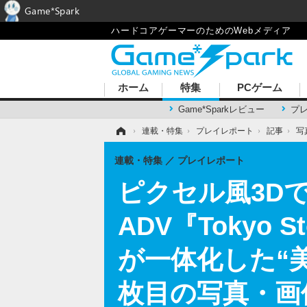
Game*Spark
ハードコアゲーマーのためのWebメディア
ホーム
特集
PCゲーム
Game*Sparkレビュー
プ
ホーム
›
連載・特集
›
プレイレポート
›
記事
›
写
連載・特集
プレイレポート
ピクセル風3D
ADV『Tokyo
が一体化した“美しさ
枚目の写真・画