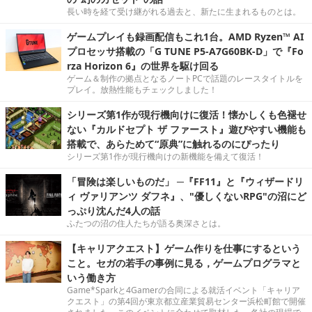
長い時を経て受け継がれる過去と、新たに生まれるものとは。
ゲームプレイも録画配信もこれ1台。AMD Ryzen™ AI
プロセッサ搭載の「G TUNE P5-A7G60BK-D」で『Fo
rza Horizon 6』の世界を駆け回る
ゲーム＆制作の拠点となるノートPCで話題のレースタイトルを
プレイ。放熱性能もチェックしました！
シリーズ第1作が現行機向けに復活！懐かしくも色褪せ
ない『カルドセプト ザ ファースト』遊びやすい機能も
搭載で、あらためて“原典”に触れるのにぴったり
シリーズ第1作が現行機向けの新機能を備えて復活！
「冒険は楽しいものだ」 ─『FF11』と『ウィザードリ
ィ ヴァリアンツ ダフネ』、"優しくないRPG"の沼にど
っぷり沈んだ4人の話
ふたつの沼の住人たちが語る奥深さとは。
【キャリアクエスト】ゲーム作りを仕事にするという
こと。セガの若手の事例に見る，ゲームプログラマと
いう働き方
Game*Sparkと4Gamerの合同による就活イベント「キャリア
クエスト」の第4回が東京都立産業貿易センター浜松町館で開催