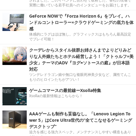
されました。このイベントに合わせて取材した、各社の現場で
実際に働いている若手社員へのインタビューをお届けします。
GeForce NOWで『Forza Horizon 6』をプレイ。ハ
ンドルコントローラー×クラウドゲーミングの底力を体
感
体感的にラグはほぼ無し。グラフィックスはもちろん最高設定
でプレイ可能！
クーデレからスタイル抜群お姉さんまでよりどりみど
りな人外娘たちとホテル経営しよう！「クトゥルフ×美
少女」テーマのADV『ヨグ=ソトースの庭』が日本語
対応
ツンデレドラゴン娘や無口な複眼死神美少女など、属性てんこ
もりのヒロインたちがアツい！
ゲームコマースの最前線ーXsolla特集
Xsollaの最新情報はこちらから！
AAAゲームも制作も妥協なし。「Lenovo Legion To
wer 5」はCore Ultra世代の“全てこなせるゲーミング
デスクトップ”
迫力を感じる強力スペック。メンテナンスしやすい構造もあり