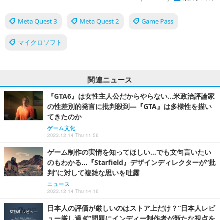
Meta Quest 3
Meta Quest 2
Game Pass
マイクロソフト
関連ニュース
『GTA6』は女性主人公だからやらない…米政治評論家
の性差別的発言に批判殺到―『GTA』は多様性を描い
てきたのか
ゲーム文化
2023.12.14 Thu 11:56
ゲーム制作の実情を知ってほしい…でも文句言いたい
のもわかる…『Starfield』デザインディレクターが“批
判”に対して複雑な思いを吐露
ニュース
2023.12.14 Thu 14:16
日本人の評価が厳しいのはストア上だけ？“日本人レビ
ュー厳し過ぎ”問題にインディー制作者が新たな視点を