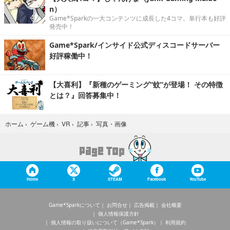
n）
Game*Sparkの一大コンテンツに成長した4コマ。単行本も好評
発売中！
Game*Spark/インサイド公式ディスコードサーバー
好評稼働中！
【大喜利】『新種のゲーミング“蚊”が登場！ その特徴
とは？』回答募集中！
写真・画像
ホーム
›
ゲーム機
›
VR
›
記事
›
Home
X
STEAM
Facebook
YouTube
Game*Sparkについて
お問合せ
広告掲載
会社概要
個人情報保護方針
個人情報の取り扱いについて（Game*Spark）
利用規約