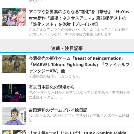
がたい！
アニマや新要素のさらなる“進化”を目撃せよ！HoYov
erse新作『崩壊：ネクサスアニマ』第2回βテストの
「進化テスト」を体験【プレイレポ】
さまざまなアニマとの出会いや、スキルによってさらに戦略性
が増したバトルなど、本作の注目の要素に迫ります！
連載・注目記事
今週発売の新作ゲーム『Beast of Reincarnation』
『MARVEL Tōkon: Fighting Souls』『ファイナルフ
ァンタジーXIV』他
今週発売の新作ゲームはこちら。
有志日本語化の現場から
PCゲーマーなら何かとお世話になっているであろう有志翻訳者
に連続インタビュー。
吉田輝和のゲームプレイ絵日記
もはやゲムスパの顔！どこかで見かけた吉田さんのゲーム絵日
記
【大人気4コマ】じゃんげま（Junk Gaming Maide