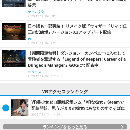
提示
ゲーム文化
2023.12.14 Thu 23:00
日本語も一部実装！ リメイク版『ウィザードリィ：狂
王の試練場』バージョン0.3アップデート配信
PC
2023.12.14 Thu 17:30
【期間限定無料】ダンジョン・カンパニーに入社して
冒険者を撃退する『Legend of Keepers: Career of a
Dungeon Manager』GOGにて配布中
ニュース
2023.12.14 Thu 21:37
VRアクセスランキング
VR美少女ゼロ距離恋愛シム『VRな彼女』Steamで
配信開始。思うがままの彼女はあなたのすぐそばに
2025.7.31 Thu 14:00
ランキングをもっと見る