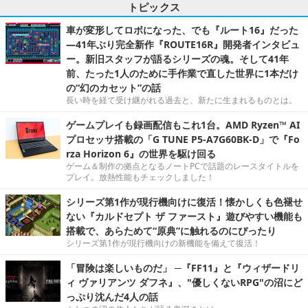
トピックス
車が変形してロボになった、でも『ルート16』だった
―41年ぶり完全新作『ROUTE16R』開発者インタビュ
ー。新旧スタッフが語るシリーズの魂。そして41年
前、たった1人のために手作業で直した世界に1本だけ
の“幻のカセット”の話
長い時を経て受け継がれる過去と、新たに生まれるものとは。
ゲームプレイも録画配信もこれ1台。AMD Ryzen™ AI
プロセッサ搭載の「G TUNE P5-A7G60BK-D」で『Fo
rza Horizon 6』の世界を駆け回る
ゲーム＆制作の拠点となるノートPCで話題のレースタイトルを
プレイ。放熱性能もチェックしました！
シリーズ第1作が現行機向けに復活！懐かしくも色褪せ
ない『カルドセプト ザ ファースト』遊びやすい機能も
搭載で、あらためて“原典”に触れるのにぴったり
シリーズ第1作が現行機向けの新機能を備えて復活！
「冒険は楽しいものだ」 ─『FF11』と『ウィザードリ
ィ ヴァリアンツ ダフネ』、"優しくないRPG"の沼にど
っぷり沈んだ4人の話