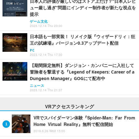
日本人の評価が厳しいのはストア上だけ？“日本人レビ
ュー厳し過ぎ”問題にインディー制作者が新たな視点を
提示
ゲーム文化
2023.12.14 Thu 23:00
日本語も一部実装！ リメイク版『ウィザードリィ：狂
王の試練場』バージョン0.3アップデート配信
PC
2023.12.14 Thu 17:30
【期間限定無料】ダンジョン・カンパニーに入社して
冒険者を撃退する『Legend of Keepers: Career of a
Dungeon Manager』GOGにて配布中
ニュース
2023.12.14 Thu 21:37
VRアクセスランキング
VRでスパイダーマン体験『Spider-Man: Far From
Home Virtual Reality』無料で配信開始
2019.6.26 Wed 15:00