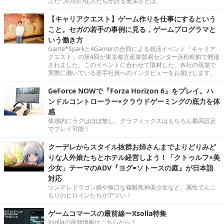
ふたつの沼の住人たちが語る奥深さとは。
【キャリアクエスト】ゲーム作りを仕事にするという
こと。セガの若手の事例に見る，ゲームプログラマと
いう働き方
Game*Sparkと4Gamerの合同による就活イベント「キャリア
クエスト」の第4回が東京都立産業貿易センター浜松町館で開催
されました。このイベントに合わせて取材した、各社の現場で
実際に働いている若手社員へのインタビューをお届けします。
GeForce NOWで『Forza Horizon 6』をプレイ。ハ
ンドルコントローラー×クラウドゲーミングの底力を体
感
体感的にラグはほぼ無し。グラフィックスはもちろん最高設定
でプレイ可能！
クーデレからスタイル抜群お姉さんまでよりどりみど
りな人外娘たちとホテル経営しよう！「クトゥルフ×美
少女」テーマのADV『ヨグ=ソトースの庭』が日本語
対応
ツンデレドラゴン娘や無口な複眼死神美少女など、属性てんこ
もりのヒロインたちがアツい！
ゲームコマースの最前線ーXsolla特集
Xsollaの最新情報はこちらから！