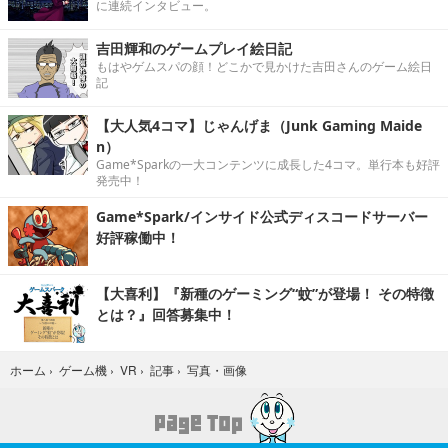
に連続インタビュー。
吉田輝和のゲームプレイ絵日記
もはやゲムスパの顔！どこかで見かけた吉田さんのゲーム絵日
記
【大人気4コマ】じゃんげま（Junk Gaming Maide
n）
Game*Sparkの一大コンテンツに成長した4コマ。単行本も好評
発売中！
Game*Spark/インサイド公式ディスコードサーバー
好評稼働中！
【大喜利】『新種のゲーミング“蚊”が登場！ その特徴
とは？』回答募集中！
写真・画像
ホーム
›
ゲーム機
›
VR
›
記事
›