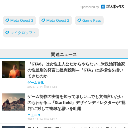
Sponsored by
Meta Quest 3
Meta Quest 2
Game Pass
マイクロソフト
関連ニュース
『GTA6』は女性主人公だからやらない…米政治評論家
の性差別的発言に批判殺到―『GTA』は多様性を描い
てきたのか
ゲーム文化
2023.12.14 Thu 11:56
ゲーム制作の実情を知ってほしい…でも文句言いたい
のもわかる…『Starfield』デザインディレクターが“批
判”に対して複雑な思いを吐露
ニュース
2023.12.14 Thu 14:16