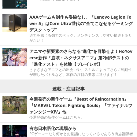
AAAゲームも制作も妥協なし。「Lenovo Legion To
wer 5」はCore Ultra世代の“全てこなせるゲーミング
デスクトップ”
迫力を感じる強力スペック。メンテナンスしやすい構造もあり
がたい！
アニマや新要素のさらなる“進化”を目撃せよ！HoYov
erse新作『崩壊：ネクサスアニマ』第2回βテストの
「進化テスト」を体験【プレイレポ】
さまざまなアニマとの出会いや、スキルによってさらに戦略性
が増したバトルなど、本作の注目の要素に迫ります！
連載・注目記事
今週発売の新作ゲーム『Beast of Reincarnation』
『MARVEL Tōkon: Fighting Souls』『ファイナルフ
ァンタジーXIV』他
今週発売の新作ゲームはこちら。
有志日本語化の現場から
PCゲーマーなら何かとお世話になっているであろう有志翻訳者