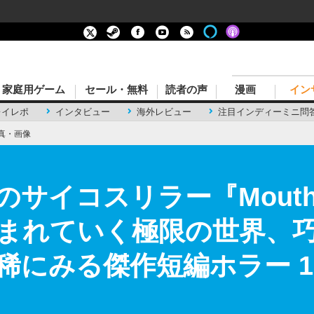
家庭用ゲーム
セール・無料
読者の声
漫画
イン
レイレポ
インタビュー
海外レビュー
注目インディーミニ問
真・画像
のサイコスリラー『Mouthw
まれていく極限の世界、
稀にみる傑作短編ホラー 1