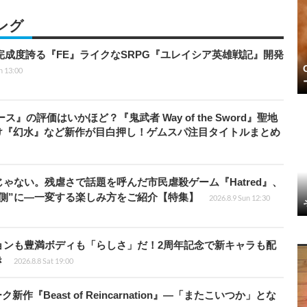
ング
の完成度誇る『FE』ライクなSRPG『ユレイシア英雄戦記』開発
n 13:00
』の評価はいかほど？『鬼武者 Way of the Sword』聖地
け『幻水』など新作が目白押し！ゲムスパ注目タイトルまとめ
じゃない。残虐さで話題を呼んだ市民虐殺ゲーム『Hatred』、
側”に―一変する楽しみ方をご紹介【特集】
2026.8.9 Sun 12:30
ョンも豊満ボディも「らしさ」だ！2周年記念で新キャラも配
き
2026.8.8 Sat 19:00
新作『Beast of Reincarnation』―「またこいつか」とな