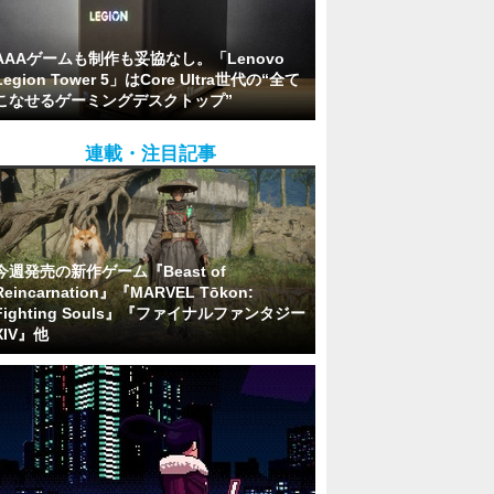
AAAゲームも制作も妥協なし。「Lenovo
Legion Tower 5」はCore Ultra世代の“全て
こなせるゲーミングデスクトップ”
連載・注目記事
今週発売の新作ゲーム『Beast of
Reincarnation』『MARVEL Tōkon:
Fighting Souls』『ファイナルファンタジー
XIV』他