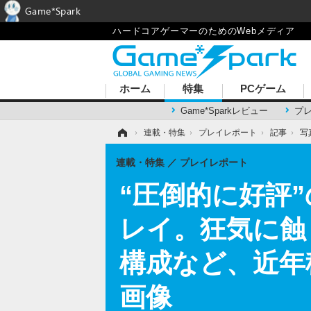
Game*Spark
ハードコアゲーマーのためのWebメディア
ホーム
特集
PCゲーム
Game*Sparkレビュー
プ
ホーム
›
連載・特集
›
プレイレポート
›
記事
›
写
連載・特集
プレイレポート
“圧倒的に好評”
レイ。狂気に蝕
構成など、近年
画像