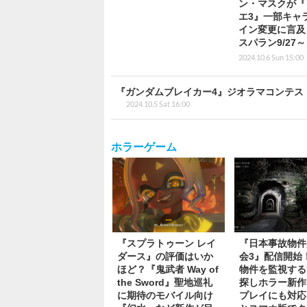
ン・マスクが『
エ3』一部キャ
イン変更に言及
スパラン9/27
2024.10.6 Sun 15:00
『ガンダムブレイカー4』ジオラマコンテス
2024.10.5 Sat 16:00
ホラーゲーム
『スプラトゥーン レイ
『日本事故物件
ダース』の評価はいか
会3』配信開始
ほど？『鬼武者 Way of
物件を監視する
the Sword』聖地巡礼
探しホラー新作
に期待のモバイル向け
プレイにも対応