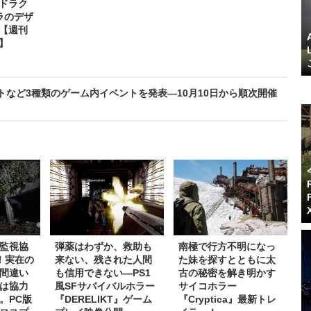
ドラク
ラのデザ
【週刊
～】
トなど3種類のゲーム内イベントを発表―10月10日から順次開催
監視協
弾薬はわずか、救助も
南極で行方不明になっ
！実在の
来ない、残された人間
た妹を探すとともに太
間違い
も信用できない―PS1
古の秘密を解き明かす
は協力
風SFサバイバルホラー
サイコホラー
。PC版
『DERELIKT』ゲーム
『Cryptica』最新トレ