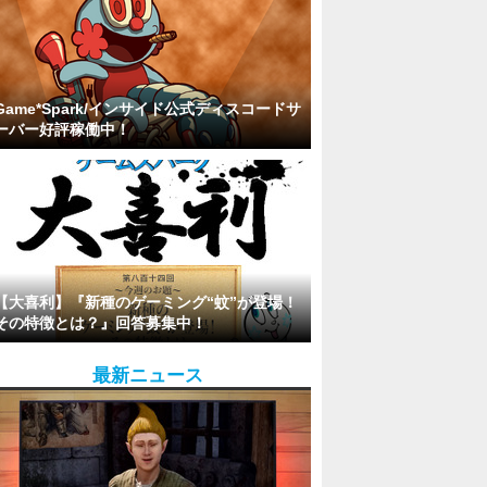
Game*Spark/インサイド公式ディスコードサ
ーバー好評稼働中！
【大喜利】『新種のゲーミング“蚊”が登場！
その特徴とは？』回答募集中！
最新ニュース