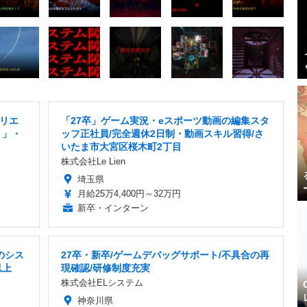
クリエ
「27卒」ゲーム実況・eスポーツ動画の編集スタ
り」・
ッフ正社員/完全週休2日制・動画スキル習得/さ
いたま市大宮区桜木町2丁目
株式会社Le Lien
埼玉県
月給25万4,400円～32万円
新卒・インターン
のシス
27卒・新卒/ゲームデバッグサポート/不具合の再
以上
現確認/研修制度充実
株式会社ELシステム
神奈川県