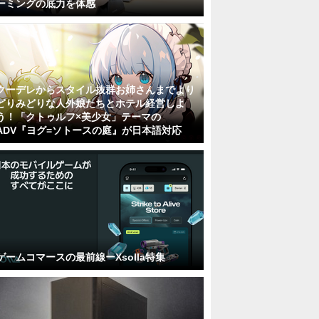
ーミングの底力を体感
クーデレからスタイル抜群お姉さんまでより
どりみどりな人外娘たちとホテル経営しよ
う！「クトゥルフ×美少女」テーマの
ADV『ヨグ=ソトースの庭』が日本語対応
ゲームコマースの最前線ーXsolla特集