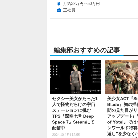
月給32万円～50万円
正社員
編集部おすすめの記事
セクシー美女がたった1
美少女ACT『Ste
人で怪物だらけの宇宙
Blade』胸の
ステーションに挑む
間の見た目がリ
TPS『深空七号 Deep
アップデート/『G
Space 7』Steamにて
of Yōtei』で
配信中
ンワールド特有
返し”を少なく/
2024.10.4 Fri 12:55