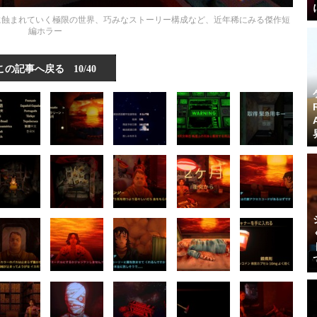
。狂気に蝕まれていく極限の世界、巧みなストーリー構成など、近年稀にみる傑作短
編ホラー
この記事へ戻る
10/40