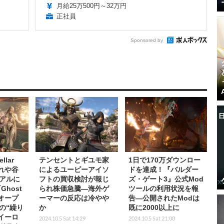
月給25万500円～32万円
正社員
Sponsored by
llar
テンセントとギユモ家
1日で170万ダウンロー
揺れや谷
によるユービーアイソ
ドを達成！『バルダー
アルに
フトの買収検討が報じ
ズ・ゲート3』公式Mod
host
られ株価急騰―海外ゲ
ツールの利用状況を報
はオープ
ーマーの反応は冷やや
告―公開されたModは
の“繰り
か
既に2000以上に
イーロ
2024.10.5 Sat 14:29
2024.10.5 Sat 21:00