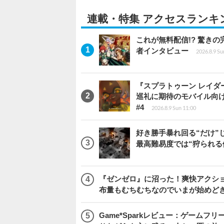
連載・特集 アクセスランキ
これが無料配信!? 驚き
者インタビュー
2026.8.9 Su
『スプラトゥーン レイダース
巡礼に期待のモバイル向
#4
2026.8.9 Sun 11:00
好き勝手暴れ回る“だけ”
最高難易度では“狩られる
『ゼンゼロ』に沼った！爽快アクシ
布量もむちむちなのでいまが始めど
Game*Sparkレビュー：ゲームフリーク