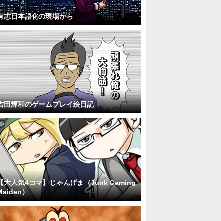
有志日本語化の現場から
吉田輝和のゲームプレイ絵日記
【大人気4コマ】じゃんげま（Junk Gaming
Maiden）