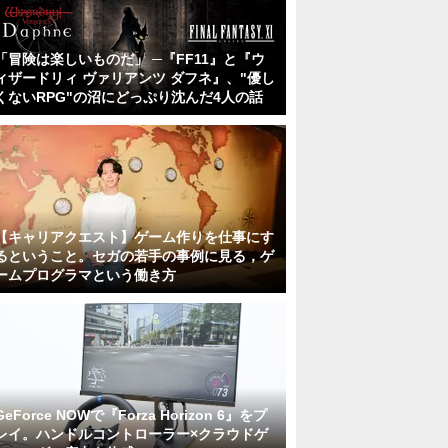
「冒険は楽しいものだ」 ─『FF11』と『ウ
ィザードリィ ヴァリアンツ ダフネ』、"優し
くないRPG"の沼にどっぷり沈んだ4人の話
【キャリアクエスト】ゲーム作りを仕事にす
るということ。セガの若手の事例に見る，ゲ
ームプログラマという働き方
GeForce NOWで『Forza Horizon 6』をプ
レイ。ハンドルコントローラー×クラウドゲ