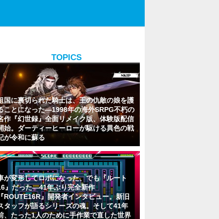
TOPICS
祖国に裏切られた騎士は、王の仇敵の娘を護
ることになった―1998年の海外SRPG不朽の
名作『幻世録』全面リメイク版、体験版配信
開始。ダーティーヒーローが駆ける異色の戦
記が令和に蘇る
車が変形してロボになった、でも『ルート
16』だった―41年ぶり完全新作
『ROUTE16R』開発者インタビュー。新旧
スタッフが語るシリーズの魂。そして41年
前、たった1人のために手作業で直した世界