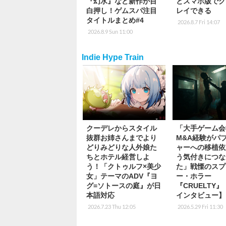
『幻水』など新作が目
とスマホ版でク
白押し！ゲムスパ注目
レイできる
タイトルまとめ#4
2026.8.7 Fri 14:07
2026.8.9 Sun 11:00
Indie Hype Train
クーデレからスタイル
「大手ゲーム会
抜群お姉さんまでより
M&A経験がパ
どりみどりな人外娘た
ャーへの移植依
ちとホテル経営しよ
う気付きにつな
う！「クトゥルフ×美少
た」戦慄のスプ
女」テーマのADV『ヨ
ー・ホラー
グ=ソトースの庭』が日
『CRUELTY
本語対応
インタビュー】
2026.7.23 Thu 12:05
2026.5.29 Fri 11:30