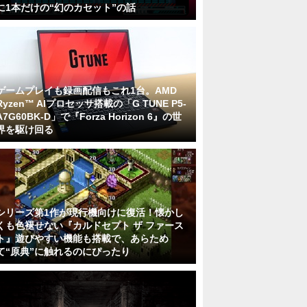
に1本だけの“幻のカセット”の話
ゲームプレイも録画配信もこれ1台。AMD
Ryzen™ AIプロセッサ搭載の「G TUNE P5-
A7G60BK-D」で『Forza Horizon 6』の世
界を駆け回る
シリーズ第1作が現行機向けに復活！懐かし
くも色褪せない『カルドセプト ザ ファース
ト』遊びやすい機能も搭載で、あらため
て“原典”に触れるのにぴったり