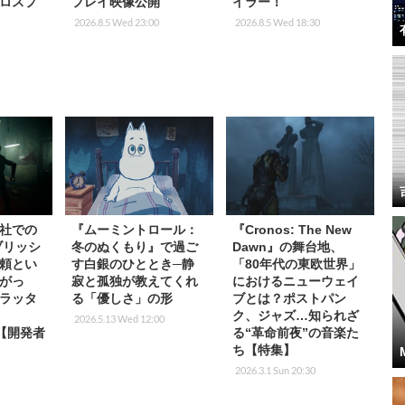
ロスプ
プレイ映像公開
イラー！
2026.8.5 Wed 23:00
2026.8.5 Wed 18:30
社での
『ムーミントロール：
『Cronos: The New
ブリッシ
冬のぬくもり』で過ご
Dawn』の舞台地、
頼とい
す白銀のひととき─静
「80年代の東欧世界」
がっ
寂と孤独が教えてくれ
におけるニューウェイ
ラッタ
る「優しさ」の形
ブとは？ポストパン
ク、ジャズ…知られざ
2026.5.13 Wed 12:00
』【開発者
る“革命前夜”の音楽た
ち【特集】
2026.3.1 Sun 20:30