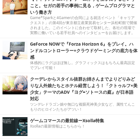
こと。セガの若手の事例に見る，ゲームプログラマと
いう働き方
Game*Sparkと4Gamerの合同による就活イベント「キャリア
クエスト」の第4回が東京都立産業貿易センター浜松町館で開催
されました。このイベントに合わせて取材した、各社の現場で
実際に働いている若手社員へのインタビューをお届けします。
GeForce NOWで『Forza Horizon 6』をプレイ。ハ
ンドルコントローラー×クラウドゲーミングの底力を体
感
体感的にラグはほぼ無し。グラフィックスはもちろん最高設定
でプレイ可能！
クーデレからスタイル抜群お姉さんまでよりどりみど
りな人外娘たちとホテル経営しよう！「クトゥルフ×美
少女」テーマのADV『ヨグ=ソトースの庭』が日本語
対応
ツンデレドラゴン娘や無口な複眼死神美少女など、属性てんこ
もりのヒロインたちがアツい！
ゲームコマースの最前線ーXsolla特集
Xsollaの最新情報はこちらから！