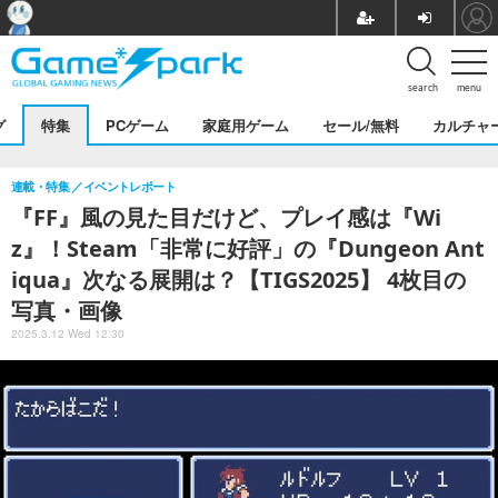
search
menu
グ
特集
PCゲーム
家庭用ゲーム
セール/無料
カルチャ
連載・特集
イベントレポート
『FF』風の見た目だけど、プレイ感は『Wi
z』！Steam「非常に好評」の『Dungeon Ant
iqua』次なる展開は？【TIGS2025】 4枚目の
写真・画像
2025.3.12 Wed 12:30