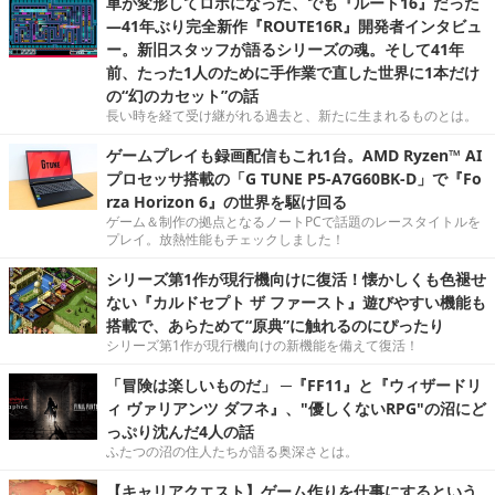
車が変形してロボになった、でも『ルート16』だった
―41年ぶり完全新作『ROUTE16R』開発者インタビュ
ー。新旧スタッフが語るシリーズの魂。そして41年
前、たった1人のために手作業で直した世界に1本だけ
の“幻のカセット”の話
長い時を経て受け継がれる過去と、新たに生まれるものとは。
ゲームプレイも録画配信もこれ1台。AMD Ryzen™ AI
プロセッサ搭載の「G TUNE P5-A7G60BK-D」で『Fo
rza Horizon 6』の世界を駆け回る
ゲーム＆制作の拠点となるノートPCで話題のレースタイトルを
プレイ。放熱性能もチェックしました！
シリーズ第1作が現行機向けに復活！懐かしくも色褪せ
ない『カルドセプト ザ ファースト』遊びやすい機能も
搭載で、あらためて“原典”に触れるのにぴったり
シリーズ第1作が現行機向けの新機能を備えて復活！
「冒険は楽しいものだ」 ─『FF11』と『ウィザードリ
ィ ヴァリアンツ ダフネ』、"優しくないRPG"の沼にど
っぷり沈んだ4人の話
ふたつの沼の住人たちが語る奥深さとは。
【キャリアクエスト】ゲーム作りを仕事にするという