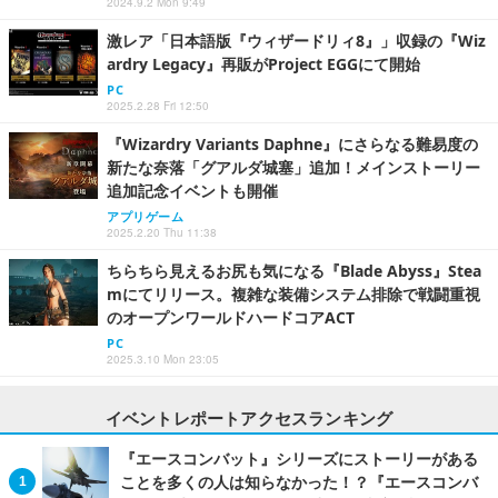
2024.9.2 Mon 9:49
激レア「日本語版『ウィザードリィ8』」収録の『Wiz
ardry Legacy』再販がProject EGGにて開始
PC
2025.2.28 Fri 12:50
『Wizardry Variants Daphne』にさらなる難易度の
新たな奈落「グアルダ城塞」追加！メインストーリー
追加記念イベントも開催
アプリゲーム
2025.2.20 Thu 11:38
ちらちら見えるお尻も気になる『Blade Abyss』Stea
mにてリリース。複雑な装備システム排除で戦闘重視
のオープンワールドハードコアACT
PC
2025.3.10 Mon 23:05
イベントレポートアクセスランキング
『エースコンバット』シリーズにストーリーがある
ことを多くの人は知らなかった！？『エースコンバ