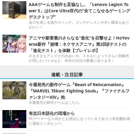
AAAゲームも制作も妥協なし。「Lenovo Legion To
wer 5」はCore Ultra世代の“全てこなせるゲーミング
デスクトップ”
迫力を感じる強力スペック。メンテナンスしやすい構造もあり
がたい！
アニマや新要素のさらなる“進化”を目撃せよ！HoYov
erse新作『崩壊：ネクサスアニマ』第2回βテストの
「進化テスト」を体験【プレイレポ】
さまざまなアニマとの出会いや、スキルによってさらに戦略性
が増したバトルなど、本作の注目の要素に迫ります！
連載・注目記事
今週発売の新作ゲーム『Beast of Reincarnation』
『MARVEL Tōkon: Fighting Souls』『ファイナルフ
ァンタジーXIV』他
今週発売の新作ゲームはこちら。
有志日本語化の現場から
PCゲーマーなら何かとお世話になっているであろう有志翻訳者
に連続インタビュー。