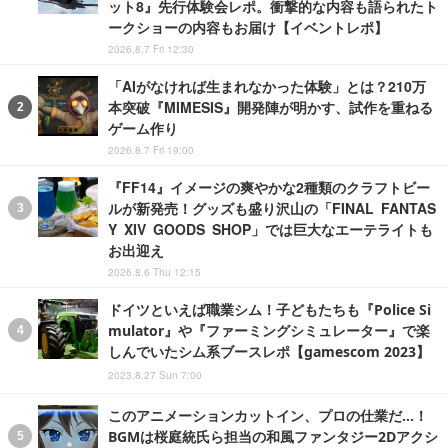
ット8』先行体験会レポ。衝撃的な内容も語られたト
ークショーの内容もお届け【イベントレポ】
2026.8.7 Fri 12:30
「AIがなければ生まれなかった体験」とは？210万
本突破『MIMESIS』開発陣が明かす、試作を重ねる
ゲーム作り
2026.8.7 Fri 19:00
『FF14』イメージの爽やかな2種類のクラフトビー
ルが新発売！グッズも盛り沢山の「FINAL FANTAS
Y XIV GOODS SHOP」では巨大なエーテライトも
お出迎え
2026.8.6 Thu 12:15
ドイツといえば職業シム！子どもたちも『Police Si
mulator』や『ファーミングシミュレーター』で楽
しんでいたシム系ブースレポ【gamescom 2023】
2023.8.27 Sun 7:00
このアニメーションカットイン、プロの仕業だ…！
BGMは桜庭統氏ら担当の和風ファンタジー2Dアクシ