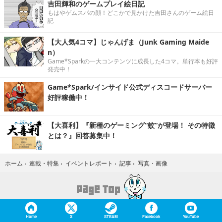
吉田輝和のゲームプレイ絵日記
もはやゲムスパの顔！どこかで見かけた吉田さんのゲーム絵日
記
【大人気4コマ】じゃんげま（Junk Gaming Maide
n）
Game*Sparkの一大コンテンツに成長した4コマ。単行本も好評
発売中！
Game*Spark/インサイド公式ディスコードサーバー
好評稼働中！
【大喜利】『新種のゲーミング“蚊”が登場！ その特徴
とは？』回答募集中！
写真・画像
ホーム
›
連載・特集
›
イベントレポート
›
記事
›
Home
X
STEAM
Facebook
YouTube