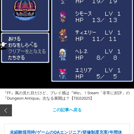
『FF』風の見た目だけど、プレイ感は『Wiz』！Steam「非常に好評」の
『Dungeon Antiqua』次なる展開は？【TIGS2025】
この記事へ戻る
未経験採用枠/ゲームのQAエンジニア/研修制度充実/年間休