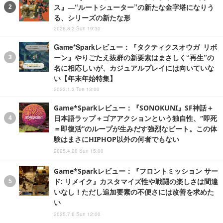
ス』―“ルートシューター”の新たな金字塔になりう
る、シリーズの新たな形
2026.8.2 Sun 19:30
Game*Sparkレビュー：『タクティクスオウガ リボ
ーン』やりごたえ抜群の新要素はまさしく“再生”の
名に相応しいが、カジュアルプレイには向いていな
い【年末年始特集】
2023.1.3 Tue 13:00
Game*Sparkレビュー：『SONOKUNI』SF神話＋
日本語ラップ＋ゴアアクションという独自性、“即死
＝即復活”のループが生みだす強烈なビート。この体
験はまさにHIPHOP以外の何者でもない
2025.4.20 Sun 15:00
Game*Sparkレビュー：『フロントミッション サー
ド: リメイク』カスタマイズ性や戦闘の楽しさは間違
いなし！ただし追加要素の不便さには改善を求めた
い
2025.7.6 Sun 12:00