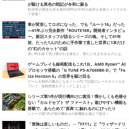
が駆ける異色の戦記が令和に蘇る
約30年の歴史を誇る海外SRPGの不朽の名作が全面リメイクされ
て登場！
車が変形してロボになった、でも『ルート16』だった
―41年ぶり完全新作『ROUTE16R』開発者インタビュ
ー。新旧スタッフが語るシリーズの魂。そして41年
前、たった1人のために手作業で直した世界に1本だけ
の“幻のカセット”の話
長い時を経て受け継がれる過去と、新たに生まれるものとは。
ゲームプレイも録画配信もこれ1台。AMD Ryzen™ AI
プロセッサ搭載の「G TUNE P5-A7G60BK-D」で『Fo
rza Horizon 6』の世界を駆け回る
ゲーム＆制作の拠点となるノートPCで話題のレースタイトルを
プレイ。放熱性能もチェックしました！
シリーズ第1作が現行機向けに復活！懐かしくも色褪せ
ない『カルドセプト ザ ファースト』遊びやすい機能も
搭載で、あらためて“原典”に触れるのにぴったり
シリーズ第1作が現行機向けの新機能を備えて復活！
「冒険は楽しいものだ」 ─『FF11』と『ウィザードリ