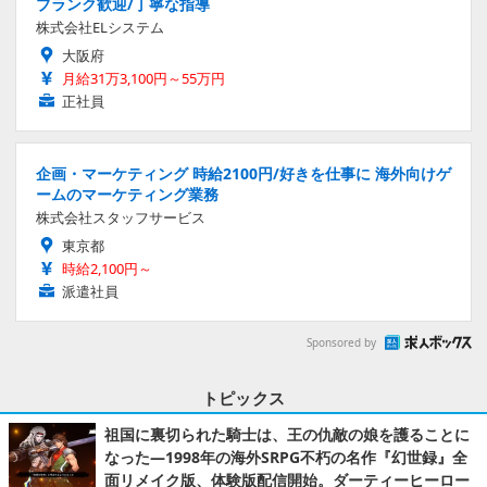
ブランク歓迎/丁寧な指導
株式会社ELシステム
大阪府
月給31万3,100円～55万円
正社員
企画・マーケティング 時給2100円/好きを仕事に 海外向けゲ
ームのマーケティング業務
株式会社スタッフサービス
東京都
時給2,100円～
派遣社員
Sponsored by
トピックス
祖国に裏切られた騎士は、王の仇敵の娘を護ることに
なった―1998年の海外SRPG不朽の名作『幻世録』全
面リメイク版、体験版配信開始。ダーティーヒーロー