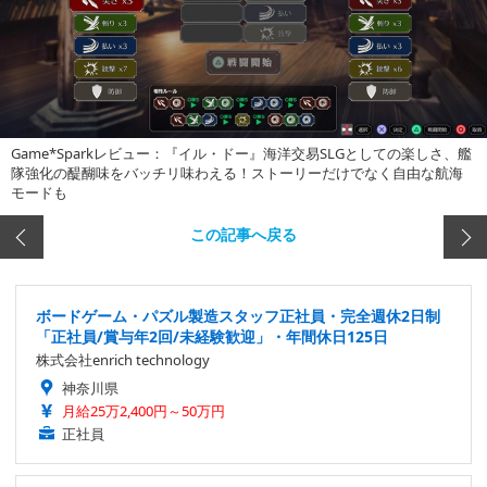
Game*Sparkレビュー：『イル・ドー』海洋交易SLGとしての楽しさ、艦
隊強化の醍醐味をバッチリ味わえる！ストーリーだけでなく自由な航海
モードも
この記事へ戻る
ボードゲーム・パズル製造スタッフ正社員・完全週休2日制
「正社員/賞与年2回/未経験歓迎」・年間休日125日
株式会社enrich technology
神奈川県
月給25万2,400円～50万円
正社員