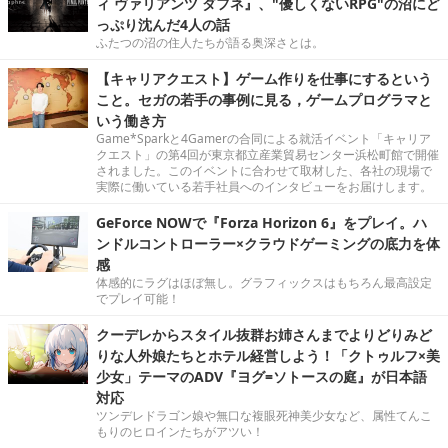
ィ ヴァリアンツ ダフネ』、"優しくないRPG"の沼にど
っぷり沈んだ4人の話
ふたつの沼の住人たちが語る奥深さとは。
【キャリアクエスト】ゲーム作りを仕事にするという
こと。セガの若手の事例に見る，ゲームプログラマと
いう働き方
Game*Sparkと4Gamerの合同による就活イベント「キャリア
クエスト」の第4回が東京都立産業貿易センター浜松町館で開催
されました。このイベントに合わせて取材した、各社の現場で
実際に働いている若手社員へのインタビューをお届けします。
GeForce NOWで『Forza Horizon 6』をプレイ。ハ
ンドルコントローラー×クラウドゲーミングの底力を体
感
体感的にラグはほぼ無し。グラフィックスはもちろん最高設定
でプレイ可能！
クーデレからスタイル抜群お姉さんまでよりどりみど
りな人外娘たちとホテル経営しよう！「クトゥルフ×美
少女」テーマのADV『ヨグ=ソトースの庭』が日本語
対応
ツンデレドラゴン娘や無口な複眼死神美少女など、属性てんこ
もりのヒロインたちがアツい！