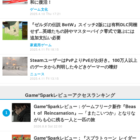
和に復活！
ゲーム文化
2025.4.10 Thu 17:21
『ゼルダの伝説 BotW』スイッチ2版には有料DLC同梱
せず…英雄たちの詩やマスターバイク零式で遊ぶには
追加支払い必要
家庭用ゲーム
2025.4.11 Fri 18:15
SteamユーザーはPvPよりPvEがお好き。100万人以上
のデータから判明した今どきゲーマーの嗜好
ニュース
2025.4.11 Fri 13:15
Game*Sparkレビューアクセスランキング
Game*Sparkレビュー：ゲームフリーク新作『Beas
t of Reincarnation』―「またこいつか」となりな
がらも心に残る一人と一匹の旅
2026.8.8 Sat 22:00
Game*Sparkレビュー：『スプラトゥーン レイダー