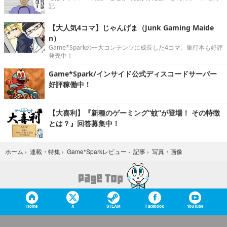
記
【大人気4コマ】じゃんげま（Junk Gaming Maide
n）
Game*Sparkの一大コンテンツに成長した4コマ。単行本も好評
発売中！
Game*Spark/インサイド公式ディスコードサーバー
好評稼働中！
【大喜利】『新種のゲーミング“蚊”が登場！ その特徴
とは？』回答募集中！
写真・画像
ホーム
›
連載・特集
›
Game*Sparkレビュー
›
記事
›
Home
X
STEAM
Facebook
YouTube