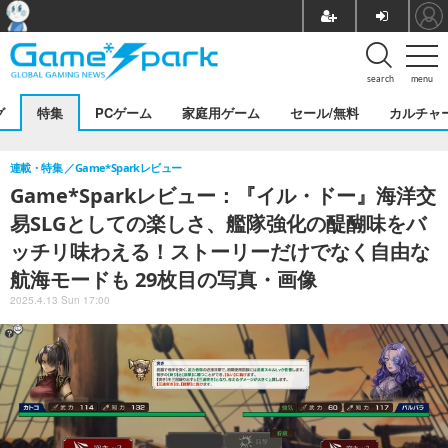
search
menu
グ
特集
PCゲーム
家庭用ゲーム
セール/無料
カルチャ
連載・特集
Game*Sparkレビュー
Game*Sparkレビュー：『イル・ドー』海洋交
易SLGとしての楽しさ、艦隊強化の醍醐味をバ
ッチリ味わえる！ストーリーだけでなく自由な
航海モードも 29枚目の写真・画像
2025.4.13 Sun 17:00