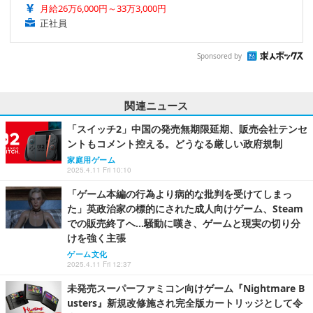
月給26万6,000円～33万3,000円
正社員
Sponsored by
関連ニュース
「スイッチ2」中国の発売無期限延期、販売会社テンセ
ントもコメント控える。どうなる厳しい政府規制
家庭用ゲーム
2025.4.11 Fri 10:10
「ゲーム本編の行為より病的な批判を受けてしまっ
た」英政治家の標的にされた成人向けゲーム、Steam
での販売終了へ…騒動に嘆き、ゲームと現実の切り分
けを強く主張
ゲーム文化
2025.4.11 Fri 12:37
未発売スーパーファミコン向けゲーム『Nightmare B
usters』新規改修施され完全版カートリッジとして令