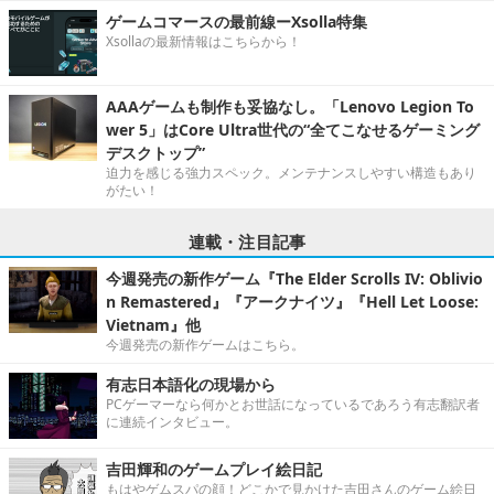
ゲームコマースの最前線ーXsolla特集
Xsollaの最新情報はこちらから！
AAAゲームも制作も妥協なし。「Lenovo Legion To
wer 5」はCore Ultra世代の“全てこなせるゲーミング
デスクトップ”
迫力を感じる強力スペック。メンテナンスしやすい構造もあり
がたい！
連載・注目記事
今週発売の新作ゲーム『The Elder Scrolls IV: Oblivio
n Remastered』『アークナイツ』『Hell Let Loose:
Vietnam』他
今週発売の新作ゲームはこちら。
有志日本語化の現場から
PCゲーマーなら何かとお世話になっているであろう有志翻訳者
に連続インタビュー。
吉田輝和のゲームプレイ絵日記
もはやゲムスパの顔！どこかで見かけた吉田さんのゲーム絵日