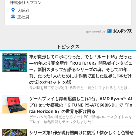
株式会社カプコン
大阪府
正社員
Sponsored by
トピックス
車が変形してロボになった、でも『ルート16』だった
―41年ぶり完全新作『ROUTE16R』開発者インタビュ
ー。新旧スタッフが語るシリーズの魂。そして41年
前、たった1人のために手作業で直した世界に1本だけ
の“幻のカセット”の話
長い時を経て受け継がれる過去と、新たに生まれるものとは。
ゲームプレイも録画配信もこれ1台。AMD Ryzen™ AI
プロセッサ搭載の「G TUNE P5-A7G60BK-D」で『Fo
rza Horizon 6』の世界を駆け回る
ゲーム＆制作の拠点となるノートPCで話題のレースタイトルを
プレイ。放熱性能もチェックしました！
シリーズ第1作が現行機向けに復活！懐かしくも色褪せ