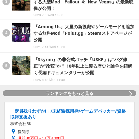
する大型Mod「Fallout 4: New Vegas」の最新映
像が公開！
2023.7.5 Wed 16:00
『Among Us』大量の新役職やゲームモードを追加
する無料Mod「Polus.gg」Steamストアページが
公開
2021.7.14 Wed 13:30
『Skyrim』の非公式パッチ「USKP」は“バグ修
正”か“改変”か？ 10年以上に渡る歴史と論争を紐解
く長編ドキュメンタリーが公開
2025.8.18 Mon 14:30
ランキングをもっと見る
「定員残りわずか!」/未経験採用枠/ゲームデバッカー/資格
取得支援あり
株式会社RK
愛知県
月給30万円～51万8,000円