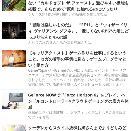
ない『カルドセプト ザ ファースト』遊びやすい機能も
搭載で、あらためて“原典”に触れるのにぴったり
シリーズ第1作が現行機向けの新機能を備えて復活！
「冒険は楽しいものだ」 ─『FF11』と『ウィザードリ
ィ ヴァリアンツ ダフネ』、"優しくないRPG"の沼にど
っぷり沈んだ4人の話
ふたつの沼の住人たちが語る奥深さとは。
【キャリアクエスト】ゲーム作りを仕事にするという
こと。セガの若手の事例に見る，ゲームプログラマと
いう働き方
Game*Sparkと4Gamerの合同による就活イベント「キャリア
クエスト」の第4回が東京都立産業貿易センター浜松町館で開催
されました。このイベントに合わせて取材した、各社の現場で
実際に働いている若手社員へのインタビューをお届けします。
GeForce NOWで『Forza Horizon 6』をプレイ。ハ
ンドルコントローラー×クラウドゲーミングの底力を体
感
体感的にラグはほぼ無し。グラフィックスはもちろん最高設定
でプレイ可能！
クーデレからスタイル抜群お姉さんまでよりどりみど