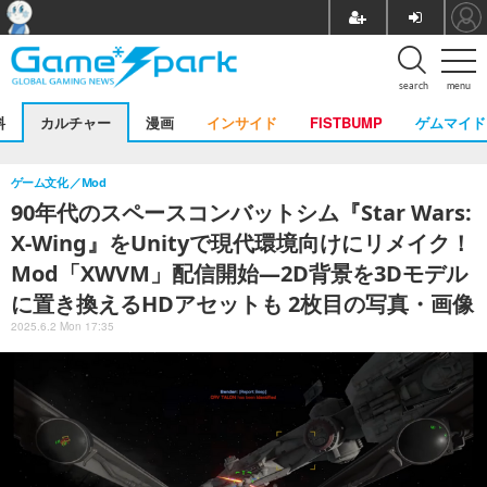
search
menu
料
カルチャー
漫画
インサイド
FISTBUMP
ゲムマイド
ゲーム文化
Mod
90年代のスペースコンバットシム『Star Wars:
X-Wing』をUnityで現代環境向けにリメイク！
Mod「XWVM」配信開始―2D背景を3Dモデル
に置き換えるHDアセットも 2枚目の写真・画像
2025.6.2 Mon 17:35