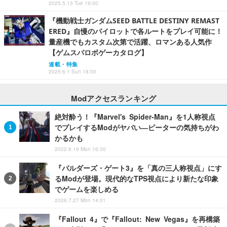
2025.5.13 Tue 19:00
『機動戦士ガンダムSEED BATTLE DESTINY REMAST
ERED』自慢のパイロットで各ルートをプレイ可能に！
量産機でもカスタム次第で活躍、ロマンある人気作
【ゲムスパロボゲーカタログ】
連載・特集
2025.6.1 Sun 18:00
Modアクセスランキング
絶対酔う！『Marvel's Spider-Man』を1人称視点
でプレイするModがヤバい―ピーターの気持ちがわ
かるかも
2022.9.19 Mon 16:30
『バルダーズ・ゲート3』を「真の三人称視点」にす
るModが登場。現代的なTPS視点により新たな印象
でゲームを楽しめる
2026.7.27 Mon 14:01
『Fallout 4』で『Fallout: New Vegas』を再構築