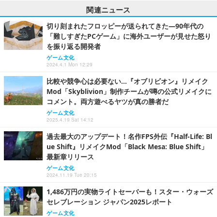
関連ニュース
切り刻まれたフロッピーが送られてきた―90年代の
「難しすぎたPCゲーム」に海外ユーザーが見せた怒り
を振り返る開発者
ゲーム文化
2024.4.1 Mon 12:29
比較や競争心は必要ない…『オブリビオン』リメイク
Mod「Skyblivion」制作チームが噂の公式リメイクに
コメント。両方遊べるヤツが真の勝者だ
ゲーム文化
2025.4.19 Sat 14:12
過去最大のアップデート！名作FPS外伝『Half-Life: Bl
ue Shift』リメイクMod「Black Mesa: Blue Shift」
最新章リリース
ゲーム文化
2024.11.19 Tue 20:15
1,486万円の実物ライトセーバーも！スター・ウォーズ
セレブレーション ジャパン2025レポート
ゲーム文化