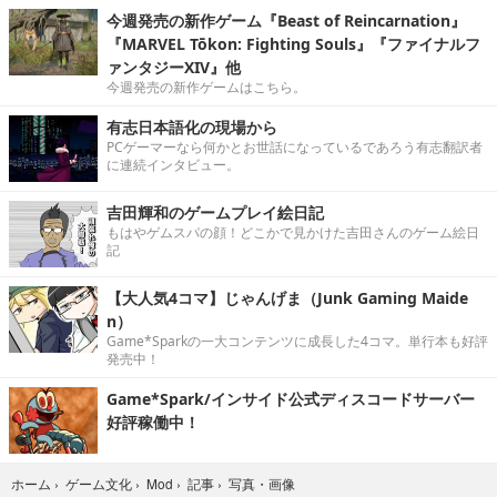
今週発売の新作ゲーム『Beast of Reincarnation』
『MARVEL Tōkon: Fighting Souls』『ファイナルフ
ァンタジーXIV』他
今週発売の新作ゲームはこちら。
有志日本語化の現場から
PCゲーマーなら何かとお世話になっているであろう有志翻訳者
に連続インタビュー。
吉田輝和のゲームプレイ絵日記
もはやゲムスパの顔！どこかで見かけた吉田さんのゲーム絵日
記
【大人気4コマ】じゃんげま（Junk Gaming Maide
n）
Game*Sparkの一大コンテンツに成長した4コマ。単行本も好評
発売中！
Game*Spark/インサイド公式ディスコードサーバー
好評稼働中！
写真・画像
ホーム
›
ゲーム文化
›
Mod
›
記事
›