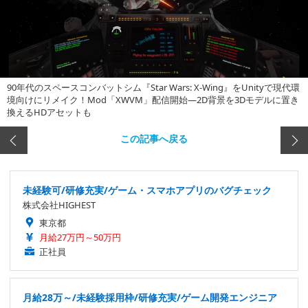
90年代のスペースコンバットシム『Star Wars: X-Wing』をUnityで現代環
境向けにリメイク！Mod「XWVM」配信開始―2D背景を3Dモデルに置き
換えるHDアセットも
この記事へ戻る
未経験可/研修充実/ゲーム・スマホアプリのバグチェック
株式会社HIGHEST
東京都
月給27万円～50万円
正社員
月給28万～/未経験採用枠/研修充実/ゲーム開発エンジニア