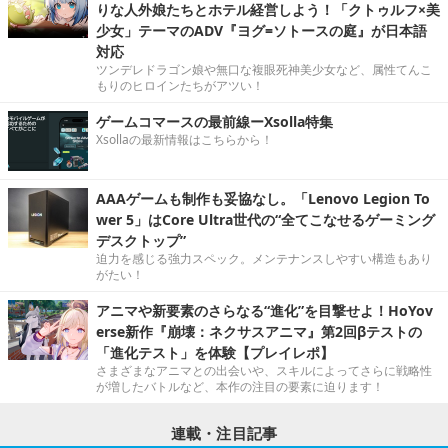
りな人外娘たちとホテル経営しよう！「クトゥルフ×美
少女」テーマのADV『ヨグ=ソトースの庭』が日本語
対応
ツンデレドラゴン娘や無口な複眼死神美少女など、属性てんこ
もりのヒロインたちがアツい！
ゲームコマースの最前線ーXsolla特集
Xsollaの最新情報はこちらから！
AAAゲームも制作も妥協なし。「Lenovo Legion To
wer 5」はCore Ultra世代の“全てこなせるゲーミング
デスクトップ”
迫力を感じる強力スペック。メンテナンスしやすい構造もあり
がたい！
アニマや新要素のさらなる“進化”を目撃せよ！HoYov
erse新作『崩壊：ネクサスアニマ』第2回βテストの
「進化テスト」を体験【プレイレポ】
さまざまなアニマとの出会いや、スキルによってさらに戦略性
が増したバトルなど、本作の注目の要素に迫ります！
連載・注目記事