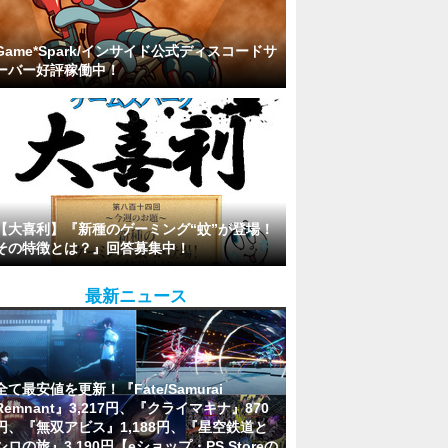
Game*Spark/インサイド公式ディスコードサ
ーバー好評稼働中！
【大喜利】『新種のゲーミング“蚊”が登場！
その特徴とは？』回答募集中！
最新ニュース
全て最安値を更新！『Fate/Samurai
Remnant』3,217円、『クライマキナ』870
円、『無双アビス』1,188円、『星空鉄道と
シロの旅』3,190円【eショップ・PS Storeの