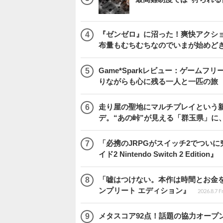
『ゼンゼロ』に沼った！爽快アクシ
布量もむちむちなのでいまが始めど
Game*Sparkレビュー：ゲームフリーク
りながらも心に残る一人と一匹の旅
走り屋の聖地にマルチプレイという新風が舞い
デ。“あの峠”が見える「群玉県」に
「必携のJRPGがスイッチ2でつい
イド2 Nintendo Switch 2 Edition』
「嘘はつけない。本作は時間とお金を注
ンプリート エディション』
2026.8.7 F
メタスコア92点！話題の協力オープン