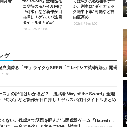
開発者
the Sword』聖地巡礼
ては5秒で死ぬ極寒ゲー
に期待のモバイル向け
ジ、列車は“ダイナミッ
『幻水』など新作が目
ク途中下車”可能など自
白押し！ゲムスパ注目
由度高め
タイトルまとめ#4
2026.8.9 Sun 8:00
2026.8.9 Sun 11:00
ング
の完成度誇る『FE』ライクなSRPG『ユレイシア英雄戦記』開発
n 13:00
』の評価はいかほど？『鬼武者 Way of the Sword』聖地
け『幻水』など新作が目白押し！ゲムスパ注目タイトルまとめ
じゃない。残虐さで話題を呼んだ市民虐殺ゲーム『Hatred』、
側”に―一変する楽しみ方をご紹介【特集】
2026.8.9 Sun 12:30