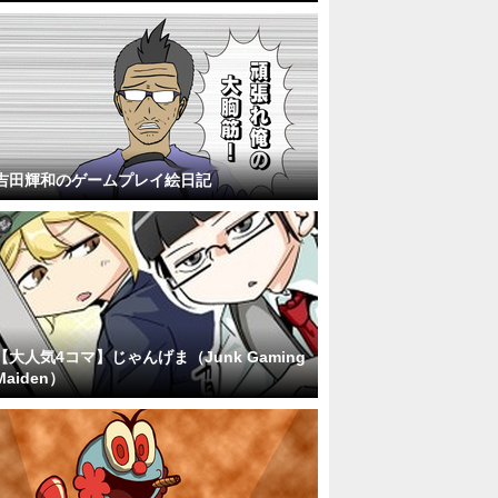
吉田輝和のゲームプレイ絵日記
【大人気4コマ】じゃんげま（Junk Gaming
Maiden）