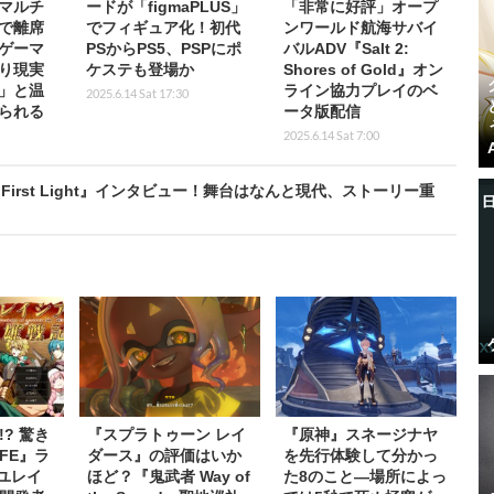
マルチ
ードが「figmaPLUS」
「非常に好評」オープ
で離席
でフィギュア化！初代
ンワールド航海サバイ
ゲーマ
PSからPS5、PSPにポ
バルADV『Salt 2:
り現実
ケステも登場か
Shores of Gold』オン
」と温
ライン協力プレイのベ
2025.6.14 Sat 17:30
られる
ータ版配信
2025.6.14 Sat 7:00
irst Light』インタビュー！舞台はなんと現代、ストーリー重
? 驚き
『スプラトゥーン レイ
『原神』スネージナヤ
FE』ラ
ダース』の評価はいか
を先行体験して分かっ
『ユレイ
ほど？『鬼武者 Way of
た8のこと―場所によっ