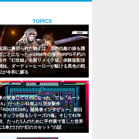
TOPICS
祖国に裏切られた騎士は、王の仇敵の娘を護
ることになった―1998年の海外SRPG不朽の
名作『幻世録』全面リメイク版、体験版配信
開始。ダーティーヒーローが駆ける異色の戦
記が令和に蘇る
車が変形してロボになった、でも『ルート
16』だった―41年ぶり完全新作
『ROUTE16R』開発者インタビュー。新旧
スタッフが語るシリーズの魂。そして41年
前、たった1人のために手作業で直した世界
に1本だけの“幻のカセット”の話