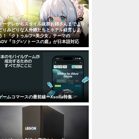
クーデレからスタイル抜群お姉さんまでより
どりみどりな人外娘たちとホテル経営しよ
う！「クトゥルフ×美少女」テーマの
ADV『ヨグ=ソトースの庭』が日本語対応
ゲームコマースの最前線ーXsolla特集