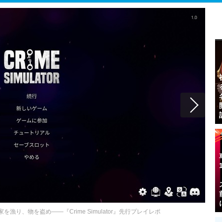
り、物を盗め――『Crime Simulator』先行プレイレポ