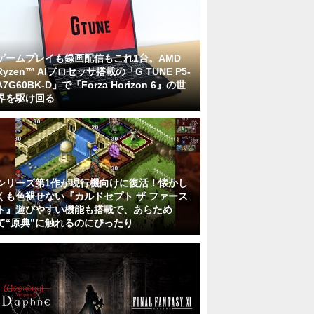
ゲームプレイも録画配信もこれ1台。AMD
Ryzen™ AIプロセッサ搭載の「G TUNE P5-
A7G60BK-D」で『Forza Horizon 6』の世
界を駆け回る
シリーズ第1作が現行機向けに復活！懐かし
くも色褪せない『カルドセプト ザ ファース
ト』遊びやすい機能も搭載で、あらため
て“原典”に触れるのにぴったり