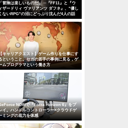
「冒険は楽しいものだ」 ─『FF11』と『ウ
ィザードリィ ヴァリアンツ ダフネ』、"優し
くないRPG"の沼にどっぷり沈んだ4人の話
【キャリアクエスト】ゲーム作りを仕事にす
るということ。セガの若手の事例に見る，ゲ
ームプログラマという働き方
GeForce NOWで『Forza Horizon 6』をプ
レイ。ハンドルコントローラー×クラウドゲ
ーミングの底力を体感