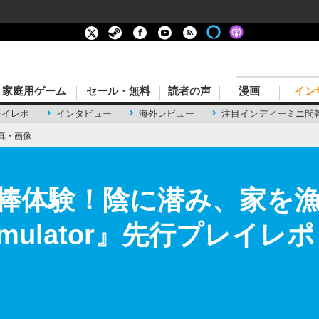
家庭用ゲーム
セール・無料
読者の声
漫画
イン
レイレポ
インタビュー
海外レビュー
注目インディーミニ問
真・画像
棒体験！陰に潜み、家を
Simulator』先行プレイレ