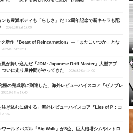
ョンも豊満ボディも「らしさ」だ！2周年記念で新キャラも配
き
2026.8.8 Sat 19:00
新作『Beast of Reincarnation』―「またこいつか」とな
2026.8.8 Sat 22:00
込んだ『JDM: Japanese Drift Master』大型アプ
、ついに走り屋仲間がやってきた
2026.8.9 Sun 14:00
に究極の完成形に到達した」海外レビューハイスコア『ゼノブレ
2026.8.6 Thu 19:45
ぎ込むに値する」海外レビューハイスコア『Lies of P：コ
ri 20:36
ワールドパズル『Big Walk』が3位、巨大砲塔シムやレトロ