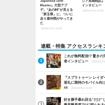
Japanese Drift
シア英雄戦記』
Master』大型アプ
インタビュー
デ。“あの峠”が見える
2026.8.9 Sun 13:00
「群玉県」に、ついに
走り屋仲間がやってき
た
2026.8.9 Sun 14:00
連載・特集 アクセスランキ
これが無料配信!? 驚き
者インタビュー
2026.8.9 Su
『スプラトゥーン レイダース
巡礼に期待のモバイル向
#4
2026.8.9 Sun 11:00
好き勝手暴れ回る“だけ”
最高難易度では“狩られる