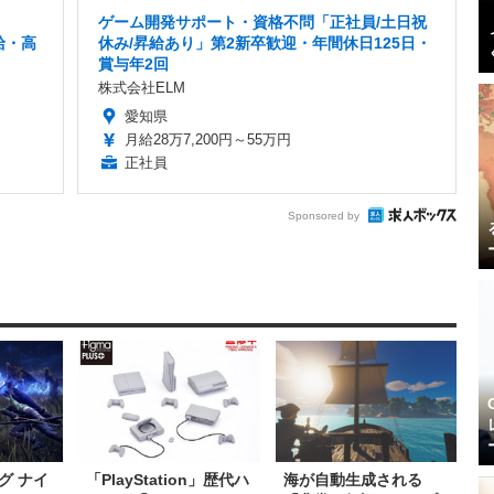
ゲーム開発サポート・資格不問「正社員/土日祝
給・高
休み/昇給あり」第2新卒歓迎・年間休日125日・
賞与年2回
株式会社ELM
愛知県
月給28万7,200円～55万円
正社員
Sponsored by
グ ナイ
「PlayStation」歴代ハ
海が自動生成される