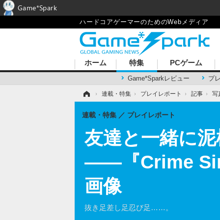
Game*Spark
ハードコアゲーマーのためのWebメディア
ホーム
特集
PCゲーム
Game*Sparkレビュー
プ
ホーム
›
連載・特集
›
プレイレポート
›
記事
›
写
連載・特集
プレイレポート
友達と一緒に泥
――『Crime 
画像
抜き足差し足忍び足……。