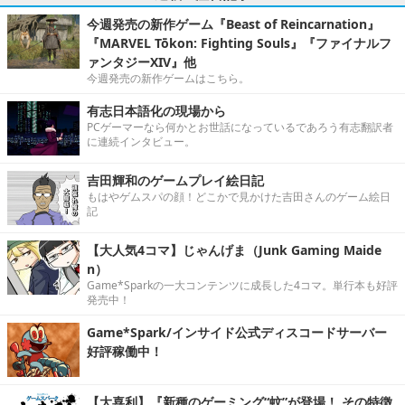
今週発売の新作ゲーム『Beast of Reincarnation』
『MARVEL Tōkon: Fighting Souls』『ファイナルフ
ァンタジーXIV』他
今週発売の新作ゲームはこちら。
有志日本語化の現場から
PCゲーマーなら何かとお世話になっているであろう有志翻訳者
に連続インタビュー。
吉田輝和のゲームプレイ絵日記
もはやゲムスパの顔！どこかで見かけた吉田さんのゲーム絵日
記
【大人気4コマ】じゃんげま（Junk Gaming Maide
n）
Game*Sparkの一大コンテンツに成長した4コマ。単行本も好評
発売中！
Game*Spark/インサイド公式ディスコードサーバー
好評稼働中！
【大喜利】『新種のゲーミング“蚊”が登場！ その特徴