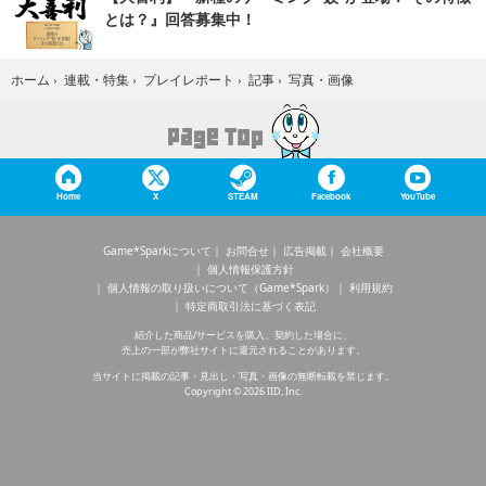
とは？』回答募集中！
写真・画像
ホーム
›
連載・特集
›
プレイレポート
›
記事
›
Home
X
STEAM
Facebook
YouTube
Game*Sparkについて
お問合せ
広告掲載
会社概要
個人情報保護方針
個人情報の取り扱いについて（Game*Spark）
利用規約
特定商取引法に基づく表記
紹介した商品/サービスを購入、契約した場合に、
売上の一部が弊社サイトに還元されることがあります。
当サイトに掲載の記事・見出し・写真・画像の無断転載を禁じます。
Copyright © 2026 IID, Inc.