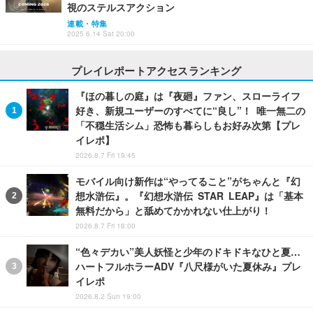
視のステルスアクション
連載・特集
2025.6.14 Sat 20:00
プレイレポートアクセスランキング
『ほの暮しの庭』は『夜廻』ファン、スローライフ
好き、新規ユーザーのすべてに“良し”！ 唯一無二の
「不穏生活シム」恐怖も暮らしもお好み次第【プレ
イレポ】
2026.8.7 Fri 19:45
モバイル向け新作は“やってること”がちゃんと『幻
想水滸伝』。『幻想水滸伝 STAR LEAP』は「基本
無料だから」と舐めてかかれない仕上がり！
2026.8.7 Fri 18:00
“色々デカい”美人妖怪と少年のドキドキなひと夏…
ハートフルホラーADV『八尺様がいた夏休み』プレ
イレポ
2026.8.2 Sun 19:00