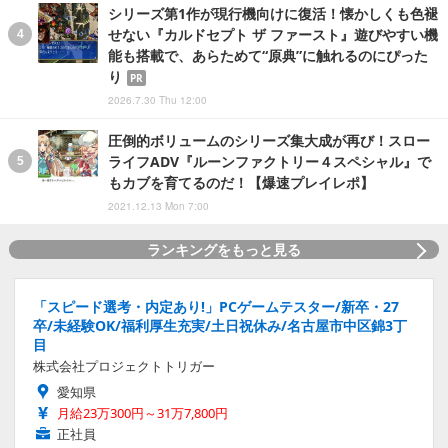
シリーズ第1作が現行機向けに復活！懐かしくも色褪
せない『カルドセプト ザ ファースト』遊びやすい機
能も搭載で、あらためて“原典”に触れるのにぴった
り
PR
2026.7.30 Thu 12:00
圧倒的ボリュームのシリーズ集大成が再び！スロー
ライフADV『ルーンファクトリー４スペシャル』で
もカブを育てるのだ！【爆速プレイレポ】
2021.12.13 Mon 7:00
ランキングをもっと見る
「スピード選考・内定あり!」PCゲームテスター/新卒・27
卒/未経験OK/福利厚生充実/土日祝休み/名古屋市中区錦3丁
目
株式会社プロジェクトトリガー
愛知県
月給23万300円～31万7,800円
正社員