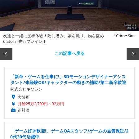
友達と一緒に泥棒体験！陰に潜み、家を漁り、物を盗め――『Crime Sim
ulator』先行プレイレポ
この記事へ戻る
「新卒・ゲームを仕事に!」3Dモーションデザイナーアシス
タント/未経験OK/キャラクターの動きの補助/第二新卒歓迎
株式会社キソシン
大阪府
月給25万2,700円～32万円
正社員
「ゲーム好き歓迎!」ゲームQAスタッフ/ゲームの品質保証/2
0代30代活躍中