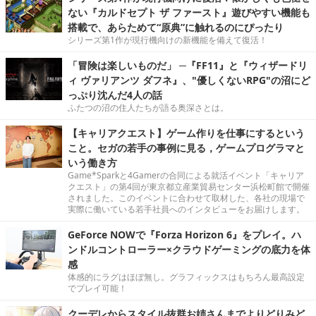
ない『カルドセプト ザ ファースト』遊びやすい機能も
搭載で、あらためて“原典”に触れるのにぴったり
シリーズ第1作が現行機向けの新機能を備えて復活！
「冒険は楽しいものだ」 ─『FF11』と『ウィザードリ
ィ ヴァリアンツ ダフネ』、"優しくないRPG"の沼にど
っぷり沈んだ4人の話
ふたつの沼の住人たちが語る奥深さとは。
【キャリアクエスト】ゲーム作りを仕事にするという
こと。セガの若手の事例に見る，ゲームプログラマと
いう働き方
Game*Sparkと4Gamerの合同による就活イベント「キャリア
クエスト」の第4回が東京都立産業貿易センター浜松町館で開催
されました。このイベントに合わせて取材した、各社の現場で
実際に働いている若手社員へのインタビューをお届けします。
GeForce NOWで『Forza Horizon 6』をプレイ。ハ
ンドルコントローラー×クラウドゲーミングの底力を体
感
体感的にラグはほぼ無し。グラフィックスはもちろん最高設定
でプレイ可能！
クーデレからスタイル抜群お姉さんまでよりどりみど