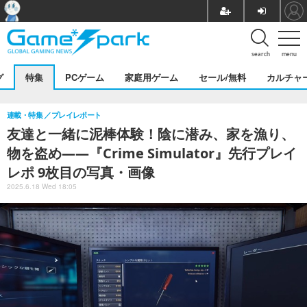
search
menu
グ
特集
PCゲーム
家庭用ゲーム
セール/無料
カルチャ
連載・特集
プレイレポート
友達と一緒に泥棒体験！陰に潜み、家を漁り、
物を盗め――『Crime Simulator』先行プレイ
レポ 9枚目の写真・画像
2025.6.18 Wed 18:05