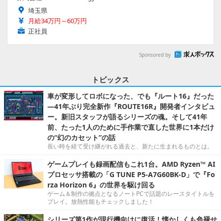
埼玉県
月給34万円～60万円
正社員
Sponsored by
トピックス
車が変形してロボになった、でも『ルート16』だった
―41年ぶり完全新作『ROUTE16R』開発者インタビュ
ー。新旧スタッフが語るシリーズの魂。そして41年
前、たった1人のために手作業で直した世界に1本だけ
の“幻のカセット”の話
長い時を経て受け継がれる過去と、新たに生まれるものとは。
ゲームプレイも録画配信もこれ1台。AMD Ryzen™ AI
プロセッサ搭載の「G TUNE P5-A7G60BK-D」で『Fo
rza Horizon 6』の世界を駆け回る
ゲーム＆制作の拠点となるノートPCで話題のレースタイトルを
プレイ。放熱性能もチェックしました！
シリーズ第1作が現行機向けに復活！懐かしくも色褪せ