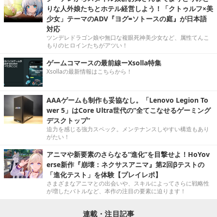
りな人外娘たちとホテル経営しよう！「クトゥルフ×美
少女」テーマのADV『ヨグ=ソトースの庭』が日本語
対応
ツンデレドラゴン娘や無口な複眼死神美少女など、属性てんこ
もりのヒロインたちがアツい！
ゲームコマースの最前線ーXsolla特集
Xsollaの最新情報はこちらから！
AAAゲームも制作も妥協なし。「Lenovo Legion To
wer 5」はCore Ultra世代の“全てこなせるゲーミング
デスクトップ”
迫力を感じる強力スペック。メンテナンスしやすい構造もあり
がたい！
アニマや新要素のさらなる“進化”を目撃せよ！HoYov
erse新作『崩壊：ネクサスアニマ』第2回βテストの
「進化テスト」を体験【プレイレポ】
さまざまなアニマとの出会いや、スキルによってさらに戦略性
が増したバトルなど、本作の注目の要素に迫ります！
連載・注目記事