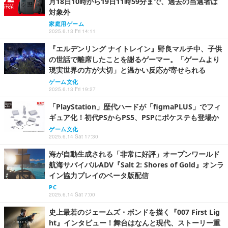
月18日10時から19日11時59分まで、過去の当選者は
対象外
家庭用ゲーム
2025.6.13 Fri 14:11
『エルデンリング ナイトレイン』野良マルチ中、子供
の世話で離席したことを謝るゲーマー。「ゲームより
現実世界の方が大切」と温かい反応が寄せられる
ゲーム文化
2025.6.13 Fri 19:27
「PlayStation」歴代ハードが「figmaPLUS」でフィ
ギュア化！初代PSからPS5、PSPにポケステも登場か
ゲーム文化
2025.6.14 Sat 17:30
海が自動生成される「非常に好評」オープンワールド
航海サバイバルADV『Salt 2: Shores of Gold』オンラ
イン協力プレイのベータ版配信
PC
2025.6.14 Sat 7:00
史上最若のジェームズ・ボンドを描く『007 First Lig
ht』インタビュー！舞台はなんと現代、ストーリー重