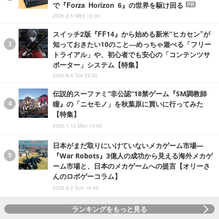
で『Forza Horizon 6』の世界を駆け回る
PR
2026.8.5 Wed 12:00
スイッチ2版『FF14』から始める新米“ヒカセン”が
知っておきたい10のこと―めっちゃ遊べる「フリー
トライアル」や、初心者でも安心の「コンテンツサ
ポーター」システム【特集】
2026.8.4 Tue 22:20
伝説的スーファミ“非公認”18禁ゲーム『SM調教師
瞳』の「ニセモノ」を秋葉原に買いに行ってみた
【特集】
2026.1.12 Mon 19:00
日本がまだ取りにいけていないメカゲーム市場―
『War Robots』3億人の成功から見える海外メカゲ
ーム市場と、日本のメカゲームへの提言【オリーさ
んのロボゲーコラム】
2026.8.2 Sun 18:45
ランキングをもっと見る