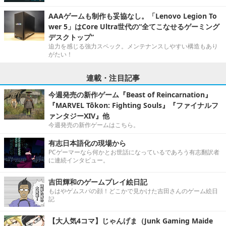
AAAゲームも制作も妥協なし。「Lenovo Legion To
wer 5」はCore Ultra世代の“全てこなせるゲーミング
デスクトップ”
迫力を感じる強力スペック。メンテナンスしやすい構造もあり
がたい！
連載・注目記事
今週発売の新作ゲーム『Beast of Reincarnation』
『MARVEL Tōkon: Fighting Souls』『ファイナルフ
ァンタジーXIV』他
今週発売の新作ゲームはこちら。
有志日本語化の現場から
PCゲーマーなら何かとお世話になっているであろう有志翻訳者
に連続インタビュー。
吉田輝和のゲームプレイ絵日記
もはやゲムスパの顔！どこかで見かけた吉田さんのゲーム絵日
記
【大人気4コマ】じゃんげま（Junk Gaming Maide