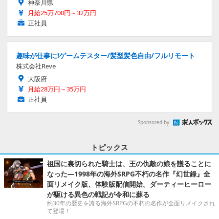
神奈川県
月給25万700円～32万円
正社員
趣味が仕事に!ゲームテスター/髪型髪色自由/フルリモート
株式会社Reve
大阪府
月給28万円～35万円
正社員
Sponsored by
トピックス
祖国に裏切られた騎士は、王の仇敵の娘を護ることに
なった―1998年の海外SRPG不朽の名作『幻世録』全
面リメイク版、体験版配信開始。ダーティーヒーロー
が駆ける異色の戦記が令和に蘇る
約30年の歴史を誇る海外SRPGの不朽の名作が全面リメイクされ
て登場！