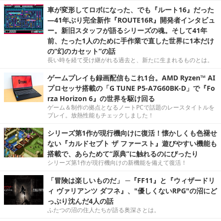
車が変形してロボになった、でも『ルート16』だった
―41年ぶり完全新作『ROUTE16R』開発者インタビュ
ー。新旧スタッフが語るシリーズの魂。そして41年
前、たった1人のために手作業で直した世界に1本だけ
の“幻のカセット”の話
長い時を経て受け継がれる過去と、新たに生まれるものとは。
ゲームプレイも録画配信もこれ1台。AMD Ryzen™ AI
プロセッサ搭載の「G TUNE P5-A7G60BK-D」で『Fo
rza Horizon 6』の世界を駆け回る
ゲーム＆制作の拠点となるノートPCで話題のレースタイトルを
プレイ。放熱性能もチェックしました！
シリーズ第1作が現行機向けに復活！懐かしくも色褪せ
ない『カルドセプト ザ ファースト』遊びやすい機能も
搭載で、あらためて“原典”に触れるのにぴったり
シリーズ第1作が現行機向けの新機能を備えて復活！
「冒険は楽しいものだ」 ─『FF11』と『ウィザードリ
ィ ヴァリアンツ ダフネ』、"優しくないRPG"の沼にど
っぷり沈んだ4人の話
ふたつの沼の住人たちが語る奥深さとは。