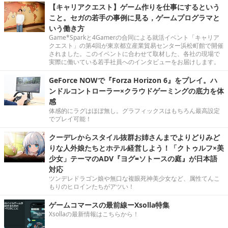
【キャリアクエスト】ゲーム作りを仕事にするという
こと。セガの若手の事例に見る，ゲームプログラマと
いう働き方
Game*Sparkと4Gamerの合同による就活イベント「キャリア
クエスト」の第4回が東京都立産業貿易センター浜松町館で開催
されました。このイベントに合わせて取材した、各社の現場で
実際に働いている若手社員へのインタビューをお届けします。
GeForce NOWで『Forza Horizon 6』をプレイ。ハ
ンドルコントローラー×クラウドゲーミングの底力を体
感
体感的にラグはほぼ無し。グラフィックスはもちろん最高設定
でプレイ可能！
クーデレからスタイル抜群お姉さんまでよりどりみど
りな人外娘たちとホテル経営しよう！「クトゥルフ×美
少女」テーマのADV『ヨグ=ソトースの庭』が日本語
対応
ツンデレドラゴン娘や無口な複眼死神美少女など、属性てんこ
もりのヒロインたちがアツい！
ゲームコマースの最前線ーXsolla特集
Xsollaの最新情報はこちらから！