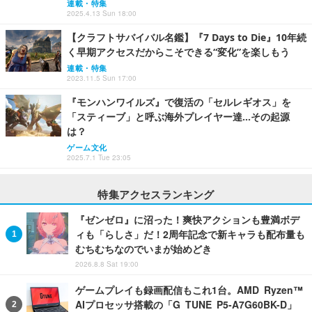
連載・特集
2025.4.13 Sun 18:00
【クラフトサバイバル名鑑】『7 Days to Die』10年続
く早期アクセスだからこそできる“変化”を楽しもう
連載・特集
2023.11.5 Sun 17:00
『モンハンワイルズ』で復活の「セルレギオス」を
「スティーブ」と呼ぶ海外プレイヤー達…その起源
は？
ゲーム文化
2025.7.1 Tue 23:05
特集アクセスランキング
『ゼンゼロ』に沼った！爽快アクションも豊満ボデ
ィも「らしさ」だ！2周年記念で新キャラも配布量も
むちむちなのでいまが始めどき
2026.8.8 Sat 19:00
ゲームプレイも録画配信もこれ1台。AMD Ryzen™
AIプロセッサ搭載の「G TUNE P5-A7G60BK-D」