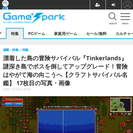
search
menu
グ
特集
PCゲーム
家庭用ゲーム
セール/無料
カルチャ
連載・特集
特集
漂着した島の冒険サバイバル『Tinkerlands』
謎深き島でボスを倒してアップグレード！冒険
はやがて海の向こうへ【クラフトサバイバル名
鑑】 17枚目の写真・画像
2025.7.6 Sun 18:00