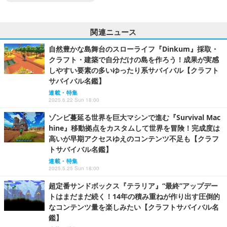
関連ニュース
自然豊かな島舞台のスローライフ『Dinkum』採取・
クラフト・建築で自分だけの島を作ろう！成果が実感
しやすい要素の多いゆったり系サバイバル【クラフト
サバイバル名鑑】
連載・特集
2025.6.22 Sun 18:00
ゾンビ蔓延る世界を巨大マシンで進む『Survival Mac
hine』移動拠点をカスタムして世界を冒険！完成度は
高いが早期アクセスゆえのコンテンツ不足も【クラフ
トサバイバル名鑑】
連載・特集
2025.5.25 Sun 18:00
超定番サンドボックス『テラリア』“最終”アップデー
トはまだまだ続く！14年の積み重ねが作り出す圧倒的
なコンテンツ量を楽しみたい【クラフトサバイバル名
鑑】