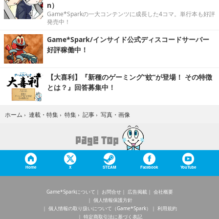
n）
Game*Sparkの一大コンテンツに成長した4コマ。単行本も好評
発売中！
Game*Spark/インサイド公式ディスコードサーバー
好評稼働中！
【大喜利】『新種のゲーミング“蚊”が登場！ その特徴
とは？』回答募集中！
写真・画像
ホーム
›
連載・特集
›
特集
›
記事
›
Home
X
STEAM
Facebook
YouTube
Game*Sparkについて
お問合せ
広告掲載
会社概要
個人情報保護方針
個人情報の取り扱いについて（Game*Spark）
利用規約
特定商取引法に基づく表記