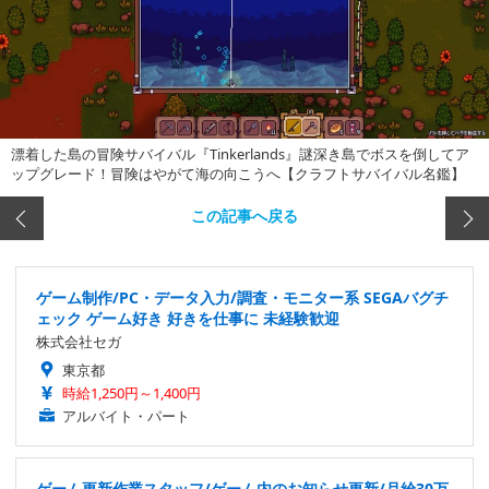
漂着した島の冒険サバイバル『Tinkerlands』謎深き島でボスを倒してア
ップグレード！冒険はやがて海の向こうへ【クラフトサバイバル名鑑】
この記事へ戻る
ゲーム制作/PC・データ入力/調査・モニター系 SEGAバグチ
ェック ゲーム好き 好きを仕事に 未経験歓迎
株式会社セガ
東京都
時給1,250円～1,400円
アルバイト・パート
ゲーム更新作業スタッフ/ゲーム内のお知らせ更新/月給30万