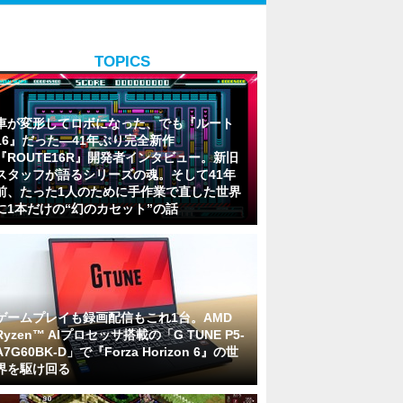
TOPICS
車が変形してロボになった、でも『ルート
16』だった―41年ぶり完全新作
『ROUTE16R』開発者インタビュー。新旧
スタッフが語るシリーズの魂。そして41年
前、たった1人のために手作業で直した世界
に1本だけの“幻のカセット”の話
ゲームプレイも録画配信もこれ1台。AMD
Ryzen™ AIプロセッサ搭載の「G TUNE P5-
A7G60BK-D」で『Forza Horizon 6』の世
界を駆け回る