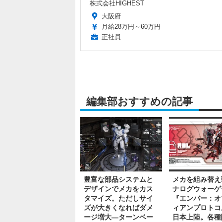
株式会社HIGHEST
大阪府
月給28万円～60万円
正社員
編集部おすすめの記事
豊富な部品システムと
メカを組み替え
デザインでメカをカス
ナログウォーゲ
タマイズ。ただしサイ
『エンバー：オ
ズが大きくなればダメ
ィアンプロトコ
ージ増大―ターンベー
日本上陸。各種