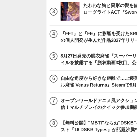
たわわな胸と異形の髪を
ローグライトACT『Swords
『FFT』と『FE』に影響を受けたSR
の個人開発が生んだ作品2027年リリ
8月27日発売の脱衣麻雀『スーパーリア
イルを披露する「脱衣動画3枚目」公
自由な角度から好きな距離で…ご褒
ル麻雀 Venus Returns』Steamで8
オープンワールドアニメ風アクション
信！マルチプレイのクイック参加機
【無料公開】“MBTI”ならぬ“DS
スト『16 DSKB Types』が話題沸