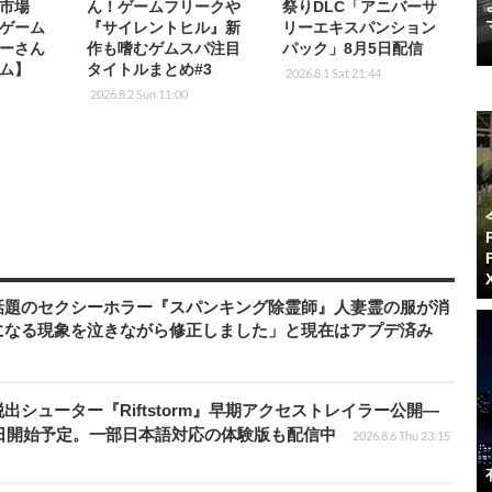
市場
ん！ゲームフリークや
祭りDLC「アニバーサ
ゲーム
『サイレントヒル』新
リーエキスパンション
ーさん
作も嗜むゲムスパ注目
パック」8月5日配信
ム】
タイトルまとめ#3
2026.8.1 Sat 21:44
2026.8.2 Sun 11:00
話題のセクシーホラー『スパンキング除霊師』人妻霊の服が消
になる現象を泣きながら修正しました」と現在はアプデ済み
シューター『Riftstorm』早期アクセストレイラー公開―
1日開始予定。一部日本語対応の体験版も配信中
2026.8.6 Thu 23:15