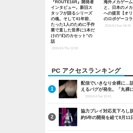
『ROUTE16R』開発者
海外メカゲーム
インタビュー。新旧ス
と、日本のメカ
タッフが語るシリーズ
への提言【オリ
の魂。そして41年前、
のロボゲーコラ
たった1人のために手作
2026.8.2 Sun 18:45
業で直した世界に1本だ
けの“幻のカセット”の
話
2026.8.6 Thu 12:00
PC アクセスランキング
配信でいきなり全裸に…
えるバグが発生。「丸裸
2026.8.4 Tue 10:41
協力プレイ対応見下ろし脱出
約5年の開発を経て8月1