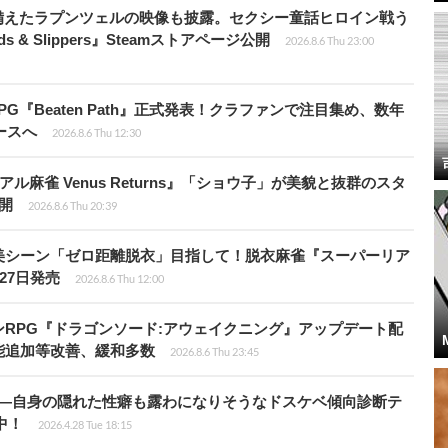
備えたラプンツェルの映像も披露。セクシー童話ヒロイン戦う
 & Slippers』Steamストアページ公開
2026.8.6 Thu 23:00
PG『Beaten Path』正式発表！クラファンで注目集め、数年
ースへ
2026.8.6 Thu 12:30
ル麻雀 Venus Returns』「ショウ子」が美貌と抜群のスタ
開
2026.8.6 Thu 20:39
美シーン「ゼロ距離脱衣」目指して！脱衣麻雀『スーパーリア
月27日発売
2026.8.6 Thu 12:00
RPG『ドラゴンソード:アウェイクニング』アップデート配
能追加等改善、緩和多数
2026.8.6 Thu 23:45
KB”―自身の隠れた性癖も露わになりそうなドスケベ傾向診断テ
騰中！
2026.4.28 Tue 18:15