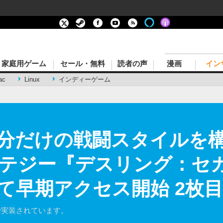
家庭用ゲーム
セール・無料
読者の声
漫画
イン
ac
Linux
インディーゲーム
分だけの戦闘スタイルを
テジー『デスリング：セ
にて早期アクセス開始 2枚
で実装されています。