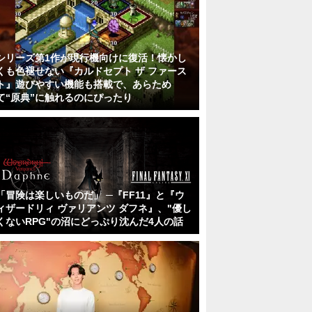
シリーズ第1作が現行機向けに復活！懐かし
くも色褪せない『カルドセプト ザ ファース
ト』遊びやすい機能も搭載で、あらため
て“原典”に触れるのにぴったり
「冒険は楽しいものだ」 ─『FF11』と『ウ
ィザードリィ ヴァリアンツ ダフネ』、"優し
くないRPG"の沼にどっぷり沈んだ4人の話