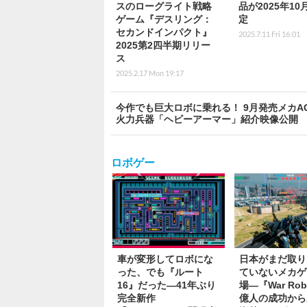
スのローグライト戦略
品が2025年1
ゲーム『デスリング：
定
セカンドインパクト』
2025.7.11 Fri 16:01
2025第2四半期リリー
ス
2025.2.17 Mon 19:17
今作でも巨大ロボに乗れる！ 9月発売メカA
火力兵器「ヘビーアーマー」紹介映像公開
ロボゲー
車が変形してロボにな
日本がまだ取り
った、でも『ルート
ていないメカゲ
16』だった―41年ぶり
場―『War Rob
完全新作
億人の成功から