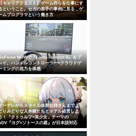
【キャリアクエスト】ゲーム作りを仕事にす
るということ。セガの若手の事例に見る，ゲ
ームプログラマという働き方
GeForce NOWで『Forza Horizon 6』をプ
レイ。ハンドルコントローラー×クラウドゲ
ーミングの底力を体感
クーデレからスタイル抜群お姉さんまでより
どりみどりな人外娘たちとホテル経営しよ
う！「クトゥルフ×美少女」テーマの
ADV『ヨグ=ソトースの庭』が日本語対応