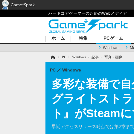
Game*Spark
ハードコアゲーマーのためのWebメディア
ホーム
特集
PCゲーム
Windows
M
ホーム
›
PC
›
Windows
›
記事
›
写真・画像
PC
Windows
多彩な装備で自
グライトストラ
ト』がSteam
早期アクセスリリース時点では第2章ま