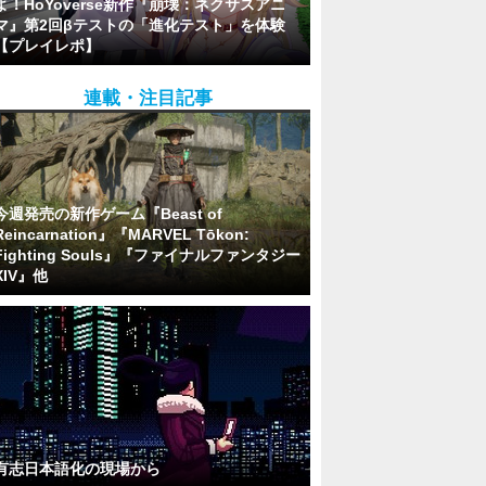
よ！HoYoverse新作『崩壊：ネクサスアニ
マ』第2回βテストの「進化テスト」を体験
【プレイレポ】
連載・注目記事
今週発売の新作ゲーム『Beast of
Reincarnation』『MARVEL Tōkon:
Fighting Souls』『ファイナルファンタジー
XIV』他
有志日本語化の現場から