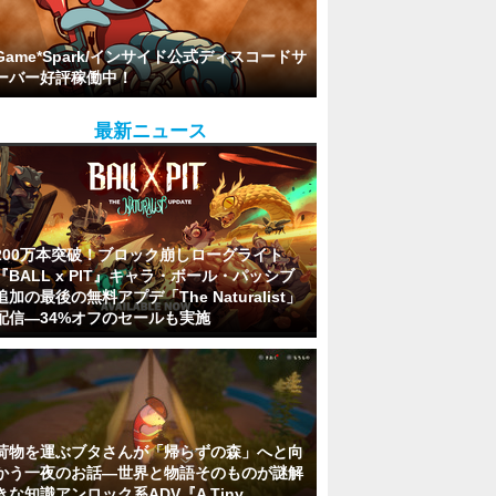
Game*Spark/インサイド公式ディスコードサ
ーバー好評稼働中！
最新ニュース
200万本突破！ブロック崩しローグライト
『BALL x PIT』キャラ・ボール・パッシブ
追加の最後の無料アプデ「The Naturalist」
配信―34%オフのセールも実施
荷物を運ぶブタさんが「帰らずの森」へと向
かう一夜のお話―世界と物語そのものが謎解
きな知識アンロック系ADV『A Tiny