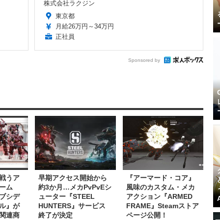
株式会社ラクジン
東京都
月給26万円～34万円
正社員
Sponsored by
戦うア
早期アクセス開始から
『アーマード・コア』
ーム
約3か月…メカPvPvEシ
風味のカスタム・メカ
ブシデ
ューター『STEEL
アクション『ARMED
ル』が
HUNTERS』サービス
FRAME』Steamストア
関連商
終了が決定
ページ公開！