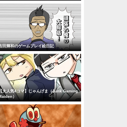
吉田輝和のゲームプレイ絵日記
【大人気4コマ】じゃんげま（Junk Gaming
Maiden）