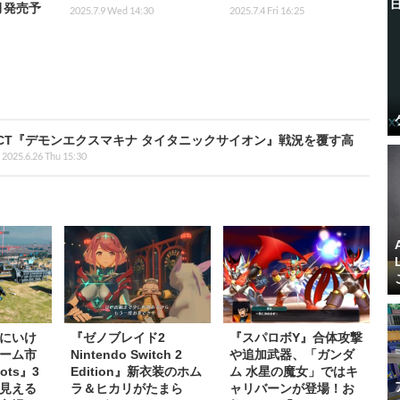
0月発売予
2025.7.9 Wed 14:30
2025.7.4 Fri 16:25
CT『デモンエクスマキナ タイタニックサイオン』戦況を覆す高
2025.6.26 Thu 15:30
にいけ
『ゼノブレイド2
『スパロボY』合体攻撃
ーム市
Nintendo Switch 2
や追加武器、「ガンダ
ots』3
Edition』新衣装のホム
ム 水星の魔女」ではキ
見える
ラ＆ヒカリがたまら
ャリバーンが登場！お