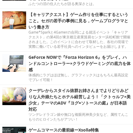
ふたつの沼の住人たちが語る奥深さとは。
【キャリアクエスト】ゲーム作りを仕事にするという
こと。セガの若手の事例に見る，ゲームプログラマと
いう働き方
Game*Sparkと4Gamerの合同による就活イベント「キャリア
クエスト」の第4回が東京都立産業貿易センター浜松町館で開催
されました。このイベントに合わせて取材した、各社の現場で
実際に働いている若手社員へのインタビューをお届けします。
GeForce NOWで『Forza Horizon 6』をプレイ。ハ
ンドルコントローラー×クラウドゲーミングの底力を体
感
体感的にラグはほぼ無し。グラフィックスはもちろん最高設定
でプレイ可能！
クーデレからスタイル抜群お姉さんまでよりどりみど
りな人外娘たちとホテル経営しよう！「クトゥルフ×美
少女」テーマのADV『ヨグ=ソトースの庭』が日本語
対応
ツンデレドラゴン娘や無口な複眼死神美少女など、属性てんこ
もりのヒロインたちがアツい！
ゲームコマースの最前線ーXsolla特集