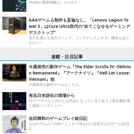
Xsollaの最新情報はこちらから！
AAAゲームも制作も妥協なし。「Lenovo Legion To
wer 5」はCore Ultra世代の“全てこなせるゲーミング
デスクトップ”
迫力を感じる強力スペック。メンテナンスしやすい構造もあり
がたい！
連載・注目記事
今週発売の新作ゲーム『The Elder Scrolls IV: Oblivio
n Remastered』『アークナイツ』『Hell Let Loose:
Vietnam』他
今週発売の新作ゲームはこちら。
有志日本語化の現場から
PCゲーマーなら何かとお世話になっているであろう有志翻訳者
に連続インタビュー。
吉田輝和のゲームプレイ絵日記
もはやゲムスパの顔！どこかで見かけた吉田さんのゲーム絵日
記