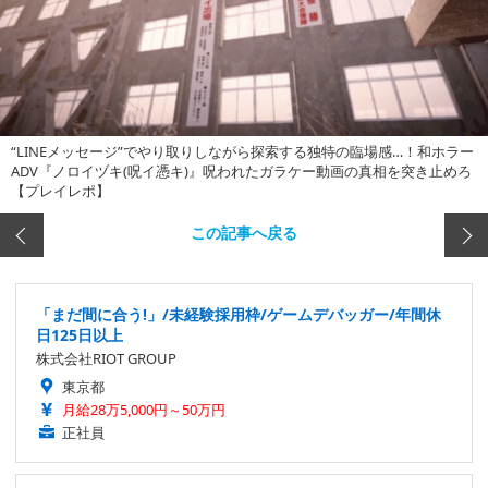
“LINEメッセージ”でやり取りしながら探索する独特の臨場感…！和ホラー
ADV『ノロイヅキ(呪イ憑キ)』呪われたガラケー動画の真相を突き止めろ
【プレイレポ】
この記事へ戻る
「まだ間に合う!」/未経験採用枠/ゲームデバッガー/年間休
日125日以上
株式会社RIOT GROUP
東京都
月給28万5,000円～50万円
正社員