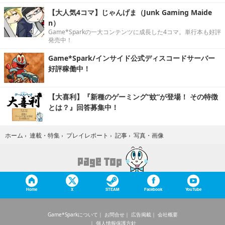
【大人気4コマ】じゃんげま（Junk Gaming Maide
n）
Game*Sparkの一大コンテンツに成長した4コマ。単行本も好評
発売中！
Game*Spark/インサイド公式ディスコードサーバー
好評稼働中！
【大喜利】『新種のゲーミング“蚊”が登場！ その特徴
とは？』回答募集中！
写真・画像
ホーム
›
連載・特集
›
プレイレポート
›
記事
›
Home
X
STEAM
Facebook
YouTube
Game*Sparkについて
お問合せ
広告掲載
会社概要
個人情報保護方針