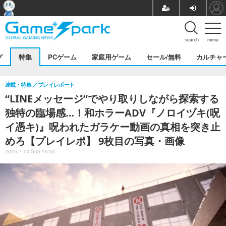
search
menu
グ
特集
PCゲーム
家庭用ゲーム
セール/無料
カルチャ
連載・特集
プレイレポート
“LINEメッセージ”でやり取りしながら探索する
独特の臨場感…！和ホラーADV『ノロイヅキ(呪
イ憑キ)』呪われたガラケー動画の真相を突き止
めろ【プレイレポ】 9枚目の写真・画像
2025.7.13 Sun 16:00