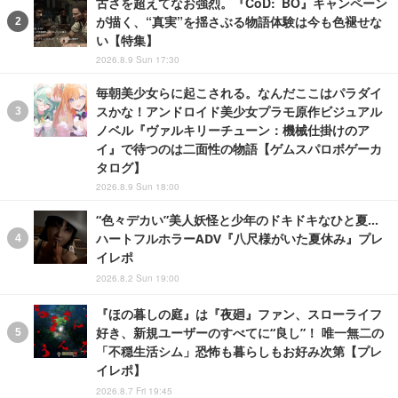
古さを超えてなお強烈。『CoD: BO』キャンペーン
が描く、“真実”を揺さぶる物語体験は今も色褪せな
い【特集】
2026.8.9 Sun 17:30
毎朝美少女らに起こされる。なんだここはパラダイ
スかな！アンドロイド美少女プラモ原作ビジュアル
ノベル『ヴァルキリーチューン：機械仕掛けのア
イ』で待つのは二面性の物語【ゲムスパロボゲーカ
タログ】
2026.8.9 Sun 18:00
“色々デカい”美人妖怪と少年のドキドキなひと夏…
ハートフルホラーADV『八尺様がいた夏休み』プレ
イレポ
2026.8.2 Sun 19:00
『ほの暮しの庭』は『夜廻』ファン、スローライフ
好き、新規ユーザーのすべてに“良し”！ 唯一無二の
「不穏生活シム」恐怖も暮らしもお好み次第【プレ
イレポ】
2026.8.7 Fri 19:45