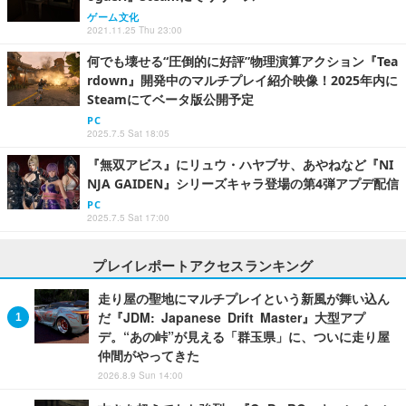
ゲーム文化
2021.11.25 Thu 23:00
何でも壊せる“圧倒的に好評”物理演算アクション『Tea
rdown』開発中のマルチプレイ紹介映像！2025年内に
Steamにてベータ版公開予定
PC
2025.7.5 Sat 18:05
『無双アビス』にリュウ・ハヤブサ、あやねなど『NI
NJA GAIDEN』シリーズキャラ登場の第4弾アプデ配信
PC
2025.7.5 Sat 17:00
プレイレポートアクセスランキング
走り屋の聖地にマルチプレイという新風が舞い込ん
だ『JDM: Japanese Drift Master』大型アプ
デ。“あの峠”が見える「群玉県」に、ついに走り屋
仲間がやってきた
2026.8.9 Sun 14:00