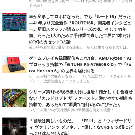
約30年の歴史を誇る海外SRPGの不朽の名作が全面リメイクされ
て登場！
車が変形してロボになった、でも『ルート16』だった
―41年ぶり完全新作『ROUTE16R』開発者インタビュ
ー。新旧スタッフが語るシリーズの魂。そして41年
前、たった1人のために手作業で直した世界に1本だけ
の“幻のカセット”の話
長い時を経て受け継がれる過去と、新たに生まれるものとは。
ゲームプレイも録画配信もこれ1台。AMD Ryzen™ AI
プロセッサ搭載の「G TUNE P5-A7G60BK-D」で『Fo
rza Horizon 6』の世界を駆け回る
ゲーム＆制作の拠点となるノートPCで話題のレースタイトルを
プレイ。放熱性能もチェックしました！
シリーズ第1作が現行機向けに復活！懐かしくも色褪せ
ない『カルドセプト ザ ファースト』遊びやすい機能も
搭載で、あらためて“原典”に触れるのにぴったり
シリーズ第1作が現行機向けの新機能を備えて復活！
「冒険は楽しいものだ」 ─『FF11』と『ウィザードリ
ィ ヴァリアンツ ダフネ』、"優しくないRPG"の沼にど
っぷり沈んだ4人の話