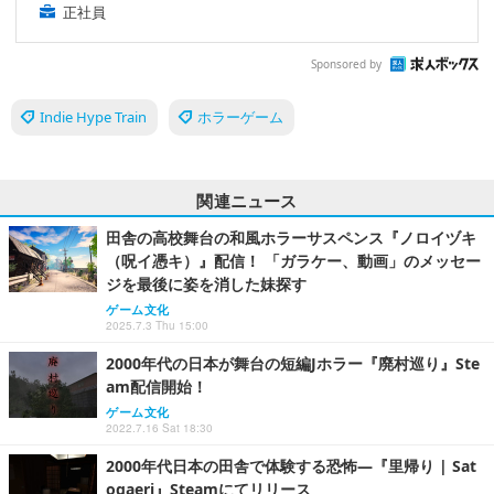
正社員
Sponsored by
Indie Hype Train
ホラーゲーム
関連ニュース
田舎の高校舞台の和風ホラーサスペンス『ノロイヅキ
（呪イ憑キ）』配信！ 「ガラケー、動画」のメッセー
ジを最後に姿を消した妹探す
ゲーム文化
2025.7.3 Thu 15:00
2000年代の日本が舞台の短編Jホラー『廃村巡り』Ste
am配信開始！
ゲーム文化
2022.7.16 Sat 18:30
2000年代日本の田舎で体験する恐怖―『里帰り | Sat
ogaeri』Steamにてリリース