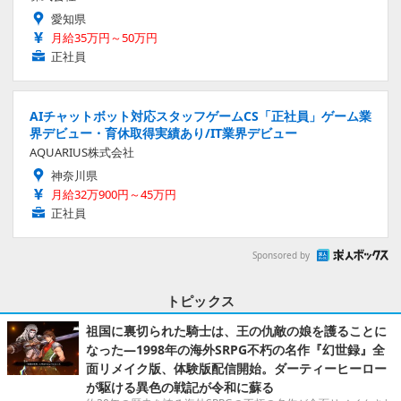
愛知県
月給35万円～50万円
正社員
AIチャットボット対応スタッフゲームCS「正社員」ゲーム業
界デビュー・育休取得実績あり/IT業界デビュー
AQUARIUS株式会社
神奈川県
月給32万900円～45万円
正社員
Sponsored by
トピックス
祖国に裏切られた騎士は、王の仇敵の娘を護ることに
なった―1998年の海外SRPG不朽の名作『幻世録』全
面リメイク版、体験版配信開始。ダーティーヒーロー
が駆ける異色の戦記が令和に蘇る