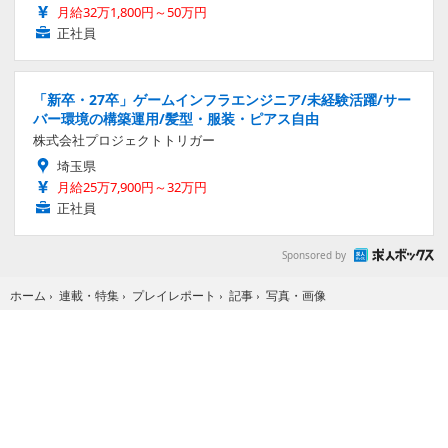
月給32万1,800円～50万円
正社員
「新卒・27卒」ゲームインフラエンジニア/未経験活躍/サー
バー環境の構築運用/髪型・服装・ピアス自由
株式会社プロジェクトトリガー
埼玉県
月給25万7,900円～32万円
正社員
Sponsored by
写真・画像
ホーム
›
連載・特集
›
プレイレポート
›
記事
›
Home
X
STEAM
Facebook
YouTube