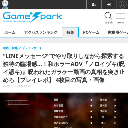
search
menu
ホーム
アクセスランキング
特集
PCゲーム
家庭用ゲー
連載・特集
プレイレポート
“LINEメッセージ”でやり取りしながら探索する
独特の臨場感…！和ホラーADV『ノロイヅキ(呪
イ憑キ)』呪われたガラケー動画の真相を突き止
めろ【プレイレポ】 4枚目の写真・画像
2025.7.13 Sun 16:00