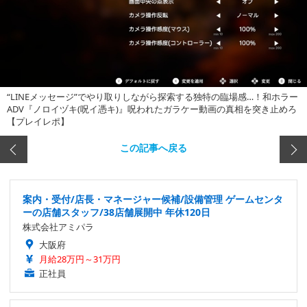
“LINEメッセージ”でやり取りしながら探索する独特の臨場感…！和ホラー
ADV『ノロイヅキ(呪イ憑キ)』呪われたガラケー動画の真相を突き止めろ
【プレイレポ】
この記事へ戻る
案内・受付/店長・マネージャー候補/設備管理 ゲームセンタ
ーの店舗スタッフ/38店舗展開中 年休120日
株式会社アミパラ
大阪府
月給28万円～31万円
正社員