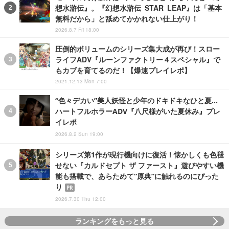
想水滸伝』。『幻想水滸伝 STAR LEAP』は「基本
無料だから」と舐めてかかれない仕上がり！
2026.8.7 Fri 18:00
圧倒的ボリュームのシリーズ集大成が再び！スロー
ライフADV『ルーンファクトリー４スペシャル』で
もカブを育てるのだ！【爆速プレイレポ】
2021.12.13 Mon 7:00
“色々デカい”美人妖怪と少年のドキドキなひと夏…
ハートフルホラーADV『八尺様がいた夏休み』プレ
イレポ
2026.8.2 Sun 19:00
シリーズ第1作が現行機向けに復活！懐かしくも色褪
せない『カルドセプト ザ ファースト』遊びやすい機
能も搭載で、あらためて“原典”に触れるのにぴった
り
PR
2026.7.30 Thu 12:00
ランキングをもっと見る