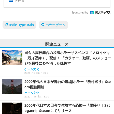
正社員
Sponsored by
Indie Hype Train
ホラーゲーム
関連ニュース
田舎の高校舞台の和風ホラーサスペンス『ノロイヅキ
（呪イ憑キ）』配信！ 「ガラケー、動画」のメッセー
ジを最後に姿を消した妹探す
ゲーム文化
2025.7.3 Thu 15:00
2000年代の日本が舞台の短編Jホラー『廃村巡り』Ste
am配信開始！
ゲーム文化
2022.7.16 Sat 18:30
2000年代日本の田舎で体験する恐怖―『里帰り | Sat
ogaeri』Steamにてリリース