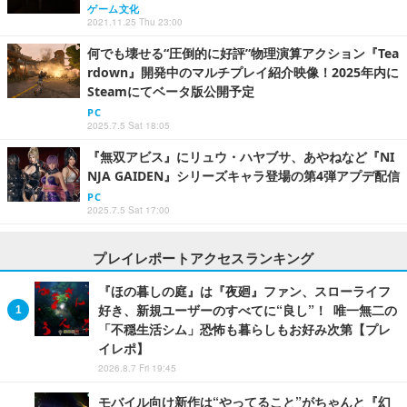
ゲーム文化
2021.11.25 Thu 23:00
何でも壊せる“圧倒的に好評”物理演算アクション『Tea
rdown』開発中のマルチプレイ紹介映像！2025年内に
Steamにてベータ版公開予定
PC
2025.7.5 Sat 18:05
『無双アビス』にリュウ・ハヤブサ、あやねなど『NI
NJA GAIDEN』シリーズキャラ登場の第4弾アプデ配信
PC
2025.7.5 Sat 17:00
プレイレポートアクセスランキング
『ほの暮しの庭』は『夜廻』ファン、スローライフ
好き、新規ユーザーのすべてに“良し”！ 唯一無二の
「不穏生活シム」恐怖も暮らしもお好み次第【プレ
イレポ】
2026.8.7 Fri 19:45
モバイル向け新作は“やってること”がちゃんと『幻