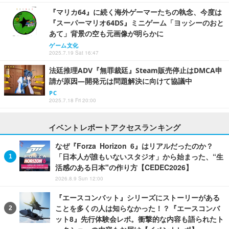
『マリカ64』に続く海外ゲーマーたちの執念、今度は
『スーパーマリオ64DS』ミニゲーム「ヨッシーのおと
あて」背景の空も元画像が明らかに
ゲーム文化
2025.7.19 Sat 16:47
法廷推理ADV『無罪裁廷』Steam販売停止はDMCA申
請が原因―開発元は問題解決に向けて協議中
PC
2025.7.18 Fri 20:00
イベントレポートアクセスランキング
なぜ『Forza Horizon 6』はリアルだったのか？
「日本人が誰もいないスタジオ」から始まった、“生
活感のある日本"の作り方【CEDEC2026】
2026.8.9 Sun 12:00
『エースコンバット』シリーズにストーリーがある
ことを多くの人は知らなかった！？『エースコンバ
ット8』先行体験会レポ。衝撃的な内容も語られたト