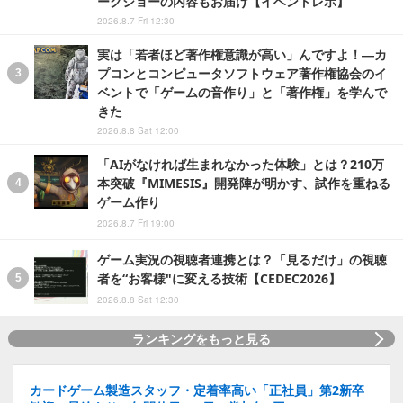
ークショーの内容もお届け【イベントレポ】
2026.8.7 Fri 12:30
実は「若者ほど著作権意識が高い」んですよ！―カ
プコンとコンピュータソフトウェア著作権協会のイ
ベントで「ゲームの音作り」と「著作権」を学んで
きた
2026.8.8 Sat 12:00
「AIがなければ生まれなかった体験」とは？210万
本突破『MIMESIS』開発陣が明かす、試作を重ねる
ゲーム作り
2026.8.7 Fri 19:00
ゲーム実況の視聴者連携とは？「見るだけ」の視聴
者を“お客様"に変える技術【CEDEC2026】
2026.8.8 Sat 12:30
ランキングをもっと見る
カードゲーム製造スタッフ・定着率高い「正社員」第2新卒