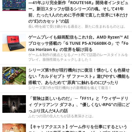
―41年ぶり完全新作『ROUTE16R』開発者インタビュ
ー。新旧スタッフが語るシリーズの魂。そして41年
前、たった1人のために手作業で直した世界に1本だけ
の“幻のカセット”の話
長い時を経て受け継がれる過去と、新たに生まれるものとは。
ゲームプレイも録画配信もこれ1台。AMD Ryzen™ AI
プロセッサ搭載の「G TUNE P5-A7G60BK-D」で『Fo
rza Horizon 6』の世界を駆け回る
ゲーム＆制作の拠点となるノートPCで話題のレースタイトルを
プレイ。放熱性能もチェックしました！
シリーズ第1作が現行機向けに復活！懐かしくも色褪せ
ない『カルドセプト ザ ファースト』遊びやすい機能も
搭載で、あらためて“原典”に触れるのにぴったり
シリーズ第1作が現行機向けの新機能を備えて復活！
「冒険は楽しいものだ」 ─『FF11』と『ウィザードリ
ィ ヴァリアンツ ダフネ』、"優しくないRPG"の沼にど
っぷり沈んだ4人の話
ふたつの沼の住人たちが語る奥深さとは。
【キャリアクエスト】ゲーム作りを仕事にするという