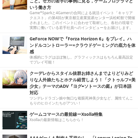
こと。セガの若手の事例に見る，ゲームプログラマと
いう働き方
Game*Sparkと4Gamerの合同による就活イベント「キャリア
クエスト」の第4回が東京都立産業貿易センター浜松町館で開催
されました。このイベントに合わせて取材した、各社の現場で
実際に働いている若手社員へのインタビューをお届けします。
GeForce NOWで『Forza Horizon 6』をプレイ。ハ
ンドルコントローラー×クラウドゲーミングの底力を体
感
体感的にラグはほぼ無し。グラフィックスはもちろん最高設定
でプレイ可能！
クーデレからスタイル抜群お姉さんまでよりどりみど
りな人外娘たちとホテル経営しよう！「クトゥルフ×美
少女」テーマのADV『ヨグ=ソトースの庭』が日本語
対応
ツンデレドラゴン娘や無口な複眼死神美少女など、属性てんこ
もりのヒロインたちがアツい！
ゲームコマースの最前線ーXsolla特集
Xsollaの最新情報はこちらから！
AAAゲームも制作も妥協なし。「Lenovo Legion To