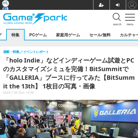
search
menu
グ
特集
PCゲーム
家庭用ゲーム
セール/無料
カルチャ
連載・特集
イベントレポート
「holo Indie」などインディーゲーム試遊とPC
のカスタマイズシミュを完備！BitSummitで
「GALLERIA」ブースに行ってみた【BitSumm
it the 13th】 1枚目の写真・画像
2025.7.20 Sun 15:46