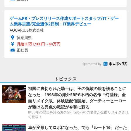
ゲームPR・プレスリリース作成サポートスタッフ/IT・ゲー
ム業界志望/完全週休2日制・IT業界デビュー
AQUARIUS株式会社
神奈川県
月給30万7,500円～60万円
正社員
Sponsored by
トピックス
祖国に裏切られた騎士は、王の仇敵の娘を護ることに
なった―1998年の海外SRPG不朽の名作『幻世録』全
面リメイク版、体験版配信開始。ダーティーヒーロー
が駆ける異色の戦記が令和に蘇る
約30年の歴史を誇る海外SRPGの不朽の名作が全面リメイクされ
て登場！
車が変形してロボになった、でも『ルート16』だった