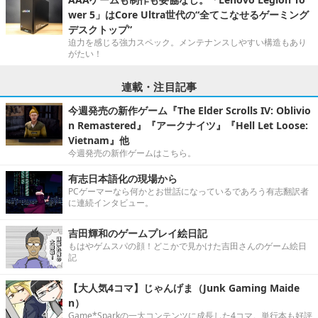
wer 5」はCore Ultra世代の“全てこなせるゲーミング
デスクトップ”
迫力を感じる強力スペック。メンテナンスしやすい構造もあり
がたい！
連載・注目記事
今週発売の新作ゲーム『The Elder Scrolls IV: Oblivio
n Remastered』『アークナイツ』『Hell Let Loose:
Vietnam』他
今週発売の新作ゲームはこちら。
有志日本語化の現場から
PCゲーマーなら何かとお世話になっているであろう有志翻訳者
に連続インタビュー。
吉田輝和のゲームプレイ絵日記
もはやゲムスパの顔！どこかで見かけた吉田さんのゲーム絵日
記
【大人気4コマ】じゃんげま（Junk Gaming Maide
n）
Game*Sparkの一大コンテンツに成長した4コマ。単行本も好評