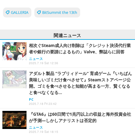
GALLERIA
BitSummit the 13th
関連ニュース
相次ぐSteam成人向け削除は「クレジット決済代行業
者や銀行の要請によるもの」Valve、弊誌らに回答
ニュース
2025.7.19 Sat 12:36
アダルト製品 “ラブリィドール” 育成ゲーム『いちばん
美味しいゴミだけ食べさせて』Steamストアページ公
開。ゴミを食べさせると知能が高まる一方、賢くなる
と食べなくなる…
PC
2025.7.18 Fri 23:42
『GTA6』は60日間で1兆円以上の収益と海外投資会社
が予測―しかしアナリストは否定的
ニュース
2025.7.19 Sat 18:15