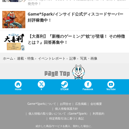
発売中！
Game*Spark/インサイド公式ディスコードサーバー
好評稼働中！
【大喜利】『新種のゲーミング“蚊”が登場！ その特徴
とは？』回答募集中！
写真・画像
ホーム
›
連載・特集
›
イベントレポート
›
記事
›
Home
X
STEAM
Facebook
YouTube
Game*Sparkについて
お問合せ
広告掲載
会社概要
個人情報保護方針
個人情報の取り扱いについて（Game*Spark）
利用規約
特定商取引法に基づく表記
紹介した商品/サービスを購入、契約した場合に、