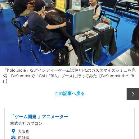
「holo Indie」などインディーゲーム試遊とPCのカスタマイズシミュを完
備！BitSummitで「GALLERIA」ブースに行ってみた【BitSummit the 13t
h】
この記事へ戻る
「ゲーム開発 」アニメーター
株式会社カプコン
大阪府
正社員