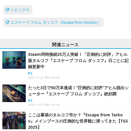
トピックス
エスケープ フロム ダッコフ（Escape from Duckov）
関連ニュース
Steam同時接続25万人突破！「圧倒的に好評」アヒル
版タルコフ『エスケープ フロム ダッコフ』日ごとに記
録更新中
PC
2025.10.22 Wed 22:32
たった3日で50万本達成！“圧倒的に好評”アヒル脱出シ
ューター『エスケープ フロム ダッコフ』絶好調
PC
2025.10.20 Mon 10:16
ここは幕張のタルコフ市か？『Escape from Tarko
v』メインブースの圧倒的な世界観に浸ってきた【TGS
2025】