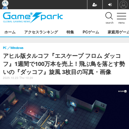
search
menu
ホーム
アクセスランキング
特集
PCゲーム
家庭用ゲー
PC
Windows
アヒル版タルコフ『エスケープ フロム ダッコ
フ』1週間で100万本を売上！飛ぶ鳥を落とす勢
いの『ダッコフ』旋風 3枚目の写真・画像
2025.10.23 Thu 10:20