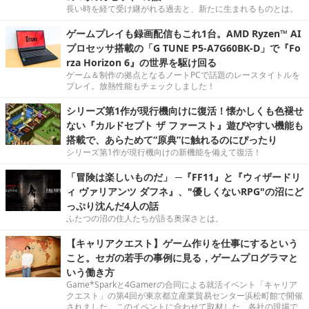
長い時を経て受け継がれる過去と、新たに生まれるものとは。
ゲームプレイも録画配信もこれ1台。AMD Ryzen™ AI
プロセッサ搭載の「G TUNE P5-A7G60BK-D」で『Fo
rza Horizon 6』の世界を駆け回る
ゲーム＆制作の拠点となるノートPCで話題のレースタイトルを
プレイ。放熱性能もチェックしました！
シリーズ第1作が現行機向けに復活！懐かしくも色褪せ
ない『カルドセプト ザ ファースト』遊びやすい機能も
搭載で、あらためて“原典”に触れるのにぴったり
シリーズ第1作が現行機向けの新機能を備えて復活！
「冒険は楽しいものだ」 ─『FF11』と『ウィザードリ
ィ ヴァリアンツ ダフネ』、"優しくないRPG"の沼にど
っぷり沈んだ4人の話
ふたつの沼の住人たちが語る奥深さとは。
【キャリアクエスト】ゲーム作りを仕事にするという
こと。セガの若手の事例に見る，ゲームプログラマと
いう働き方
Game*Sparkと4Gamerの合同による就活イベント「キャリア
クエスト」の第4回が東京都立産業貿易センター浜松町館で開催
されました。このイベントに合わせて取材した、各社の現場で