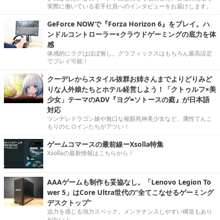
実際に働いている若手社員へのインタビューをお届けします。
GeForce NOWで『Forza Horizon 6』をプレイ。ハ
ンドルコントローラー×クラウドゲーミングの底力を体
感
体感的にラグはほぼ無し。グラフィックスはもちろん最高設定
でプレイ可能！
クーデレからスタイル抜群お姉さんまでよりどりみど
りな人外娘たちとホテル経営しよう！「クトゥルフ×美
少女」テーマのADV『ヨグ=ソトースの庭』が日本語
対応
ツンデレドラゴン娘や無口な複眼死神美少女など、属性てんこ
もりのヒロインたちがアツい！
ゲームコマースの最前線ーXsolla特集
Xsollaの最新情報はこちらから！
AAAゲームも制作も妥協なし。「Lenovo Legion To
wer 5」はCore Ultra世代の“全てこなせるゲーミング
デスクトップ”
迫力を感じる強力スペック。メンテナンスしやすい構造もあり
がたい！