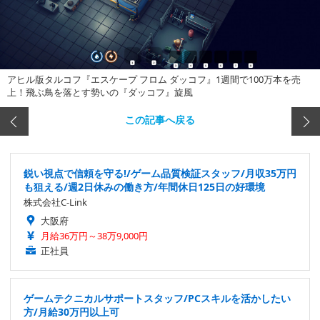
アヒル版タルコフ『エスケープ フロム ダッコフ』1週間で100万本を売
上！飛ぶ鳥を落とす勢いの『ダッコフ』旋風
この記事へ戻る
鋭い視点で信頼を守る!/ゲーム品質検証スタッフ/月収35万円
も狙える/週2日休みの働き方/年間休日125日の好環境
株式会社C-Link
大阪府
月給36万円～38万9,000円
正社員
ゲームテクニカルサポートスタッフ/PCスキルを活かしたい
方/月給30万円以上可