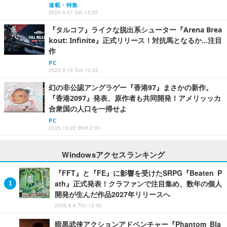
連載・特集
2025.9.27 Sat 13:29
『タルコフ』ライクな脱出系シューター『Arena Brea
kout: Infinite』正式リリース！対抗馬となるか…注目
作
PC
2025.9.16 Tue 13:22
幻の非公認アングラゲー『香港97』まさかの新作。
『香港2097』発表、原作者も共同開発！アメリッッカ
合衆国の人口を一掃せよ
PC
2025.10.22 Wed 2:03
Windowsアクセスランキング
『FFT』と『FE』に影響を受けたSRPG『Beaten P
ath』正式発表！クラファンで注目集め、数年の個人
開発が生んだ作品2027年リリースへ
2026.8.6 Thu 12:30
暗黒武侠アクションアドベンチャー『Phantom Bla