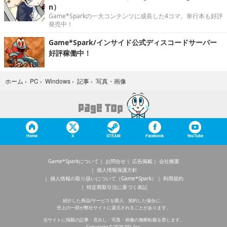
n）
Game*Sparkの一大コンテンツに成長した4コマ。単行本も好評
発売中！
Game*Spark/インサイド公式ディスコードサーバー
好評稼働中！
写真・画像
ホーム
›
PC
›
Windows
›
記事
›
Home
X
STEAM
Facebook
YouTube
Game*Sparkについて
お問合せ
広告掲載
会社概要
個人情報保護方針
個人情報の取り扱いについて（Game*Spark）
利用規約
特定商取引法に基づく表記
紹介した商品/サービスを購入、契約した場合に、
売上の一部が弊社サイトに還元されることがあります。
当サイトに掲載の記事・見出し・写真・画像の無断転載を禁じます。
Copyright © 2026 IID, Inc.