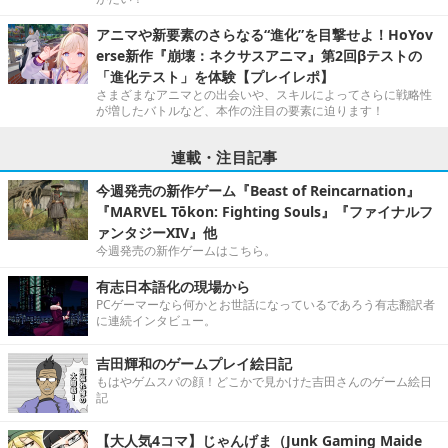
アニマや新要素のさらなる“進化”を目撃せよ！HoYov
erse新作『崩壊：ネクサスアニマ』第2回βテストの
「進化テスト」を体験【プレイレポ】
さまざまなアニマとの出会いや、スキルによってさらに戦略性
が増したバトルなど、本作の注目の要素に迫ります！
連載・注目記事
今週発売の新作ゲーム『Beast of Reincarnation』
『MARVEL Tōkon: Fighting Souls』『ファイナルフ
ァンタジーXIV』他
今週発売の新作ゲームはこちら。
有志日本語化の現場から
PCゲーマーなら何かとお世話になっているであろう有志翻訳者
に連続インタビュー。
吉田輝和のゲームプレイ絵日記
もはやゲムスパの顔！どこかで見かけた吉田さんのゲーム絵日
記
【大人気4コマ】じゃんげま（Junk Gaming Maide