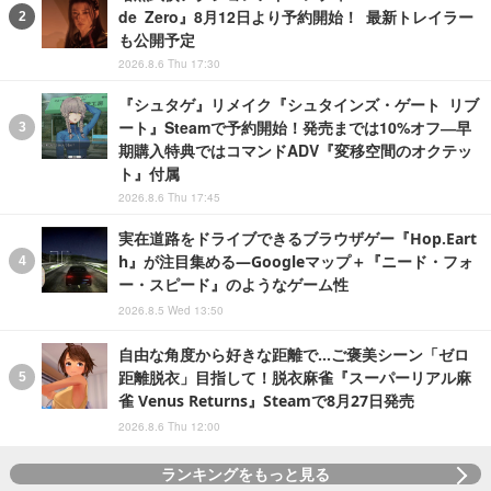
de Zero』8月12日より予約開始！ 最新トレイラー
も公開予定
2026.8.6 Thu 17:30
『シュタゲ』リメイク『シュタインズ・ゲート リブ
ート』Steamで予約開始！発売までは10%オフ―早
期購入特典ではコマンドADV『変移空間のオクテッ
ト』付属
2026.8.6 Thu 17:45
実在道路をドライブできるブラウザゲー『Hop.Eart
h』が注目集める―Googleマップ＋『ニード・フォ
ー・スピード』のようなゲーム性
2026.8.5 Wed 13:50
自由な角度から好きな距離で…ご褒美シーン「ゼロ
距離脱衣」目指して！脱衣麻雀『スーパーリアル麻
雀 Venus Returns』Steamで8月27日発売
2026.8.6 Thu 12:00
ランキングをもっと見る