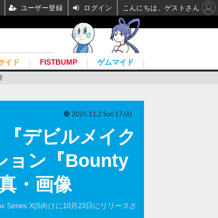
ユーザー登録
ログイン
こんにちは、ゲストさん
サイド
FISTBUMP
ゲムマイド
答
2025.11.2 Sun 17:00
』『デビルメイク
ン『Bounty
写真・画像
ries X|S向けに10月23日にリリースさ