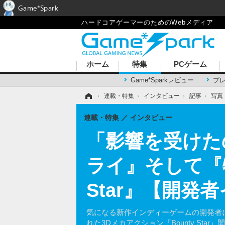
Game*Spark
ハードコアゲーマーのためのWebメディア
ホーム
特集
PCゲーム
Game*Sparkレビュー
プ
ホーム
›
連載・特集
›
インタビュー
›
記事
›
写真
連載・特集
インタビュー
「影響を受けた
ライ』そして『牧
Star』【開発
気になる新作インディーゲームの開発者にインタ
れた3Dメカアクション『Bounty St