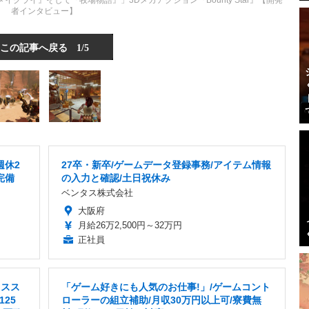
ライ』そして『牧場物語』」3Dメカアクション『Bounty Star』【開発
者インタビュー】
この記事へ戻る
1/5
週休2
27卒・新卒/ゲームデータ登録事務/アイテム情報
完備
の入力と確認/土日祝休み
ベンタス株式会社
大阪府
月給26万2,500円～32万円
正社員
ィスス
「ゲーム好きにも人気のお仕事!」/ゲームコント
25
ローラーの組立補助/月収30万円以上可/寮費無