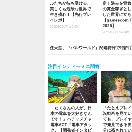
ルたちが待ち受ける、
定！過去を背負
美しくも危険な世界で
の賞金稼ぎとし
生き残れ！【先行プレ
した世界に立ち
イレポ】
【gamescom 
2025】
2025.10.30 Thu 0:00
2025.8.21 Thu 4:49
任天堂、『パルワールド』関連特許で特許庁
注目インディーミニ問答
「たくさんの人が、日
「たとえプレイ
本の電車を大好きなん
況動画を見てい
です！」ハチャメチャ
ても、プレイヤ
電車ACT『電車アタッ
で発見できる要
ク』【開発者インタビ
分に残されてい