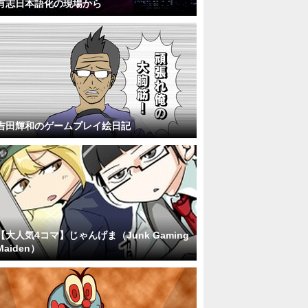
有志日本語化の現場から
吉田輝和のゲームプレイ絵日記
【大人気4コマ】じゃんげま（Junk Gaming
Maiden）