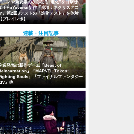
アニマや新要素のさらなる“進化”を目撃せ
よ！HoYoverse新作『崩壊：ネクサスアニ
マ』第2回βテストの「進化テスト」を体験
【プレイレポ】
連載・注目記事
今週発売の新作ゲーム『Beast of
Reincarnation』『MARVEL Tōkon:
Fighting Souls』『ファイナルファンタジー
XIV』他