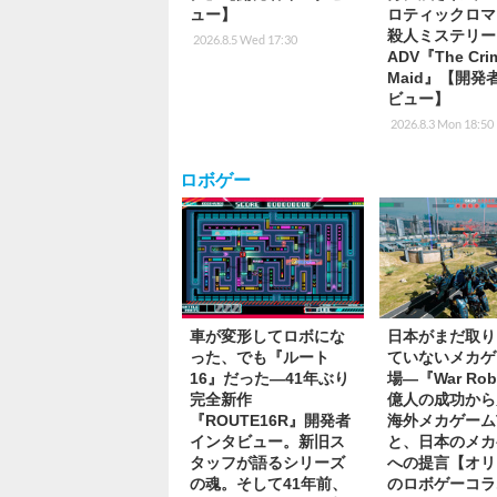
ュー】
ロティックロマ
殺人ミステリー
2026.8.5 Wed 17:30
ADV『The Cri
Maid』【開発
ビュー】
2026.8.3 Mon 18:50
ロボゲー
車が変形してロボにな
日本がまだ取り
った、でも『ルート
ていないメカゲ
16』だった―41年ぶり
場―『War Rob
完全新作
億人の成功から
『ROUTE16R』開発者
海外メカゲーム
インタビュー。新旧ス
と、日本のメカ
タッフが語るシリーズ
への提言【オリ
の魂。そして41年前、
のロボゲーコラ