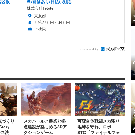
宿区歌
料/研修あり/日払い対応
株式会社Tetote
東京都
月給27万円～34万円
正社員
Sponsored by
点づくり
メカバトルと農業と拠
可変合体戦闘メカ駆り
Star』
点建設が楽しめる3Dア
地球を守れ、ロボ
ース決
クションゲーム
STG『ファイナルフォ