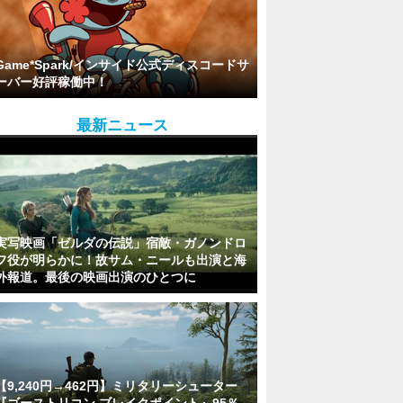
Game*Spark/インサイド公式ディスコードサ
ーバー好評稼働中！
最新ニュース
実写映画「ゼルダの伝説」宿敵・ガノンドロ
フ役が明らかに！故サム・ニールも出演と海
外報道。最後の映画出演のひとつに
【9,240円→462円】ミリタリーシューター