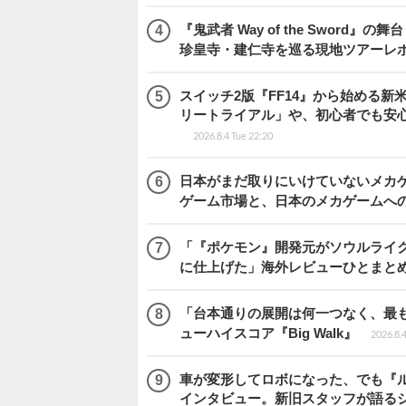
『鬼武者 Way of the Swo
珍皇寺・建仁寺を巡る現地ツアーレ
スイッチ2版『FF14』から始める新
リートライアル」や、初心者でも安
2026.8.4 Tue 22:20
日本がまだ取りにいけていないメカゲー
ゲーム市場と、日本のメカゲームへ
「『ポケモン』開発元がソウルライク
に仕上げた」海外レビューひとまとめ『Beast
「台本通りの展開は何一つなく、最
ューハイスコア『Big Walk』
2026.8.
車が変形してロボになった、でも『ルー
インタビュー。新旧スタッフが語るシ