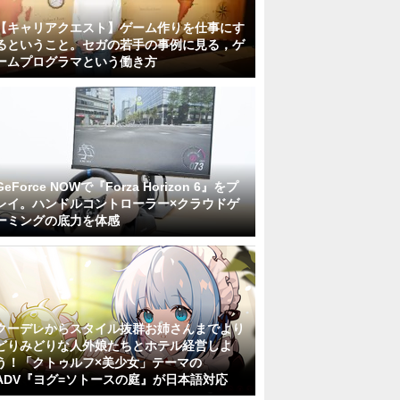
【キャリアクエスト】ゲーム作りを仕事にす
るということ。セガの若手の事例に見る，ゲ
ームプログラマという働き方
GeForce NOWで『Forza Horizon 6』をプ
レイ。ハンドルコントローラー×クラウドゲ
ーミングの底力を体感
クーデレからスタイル抜群お姉さんまでより
どりみどりな人外娘たちとホテル経営しよ
う！「クトゥルフ×美少女」テーマの
ADV『ヨグ=ソトースの庭』が日本語対応