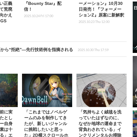
い正義
『Bounty Star』配
ーメーション』10月30
て荒廃
信！
日発売！『フォーメー
向かえ
ションZ』原案に新解釈
2025.10.24 Fri 17:00
FGS
2025.10.23 Thu 12:00
から“拒絶”―先行技術例を指摘される
2025.10.30 Thu 17:59
前に実
「これまではノベルゲ
「気持ちよく絨毯を洗
たとし
ームのみを制作してき
っていたはずなのに、
ー自身
たが、新しいジャンル
なぜか地球の運命まで
素は十
に挑戦したいと思っ
背負わされている」イ
る」エ
た」2D横スクロールホ
ンクリメンタルお掃除