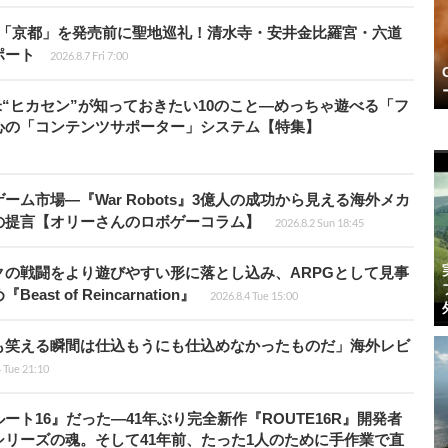
rd』の舞台「京都」を発売前に聖地巡礼！清水寺・安井金比羅宮・六道
ポート
2026.8.7 Fri 7:00
米“ヒカセン”が知っておきたい10のこと―めっちゃ遊べる「フ
心の「コンテンツサポーター」システム【特集】
ム市場―『War Robots』3億人の成功から見える海外メカ
の提言【オリーさんのロボゲーコラム】
2026.8.2 Sun 18:45
の戦闘をより遊びやすい形に落とし込み、ARPGとして見事
 of Reincarnation』
2026.8.4 Tue 15:00
も笑える瞬間は仕込もうにも仕込めなかったものだ」海外レビ
4 Tue 21:10
ト16』だった―41年ぶり完全新作『ROUTE16R』開発者
リーズの魂。そして41年前、たった1人のために手作業で直