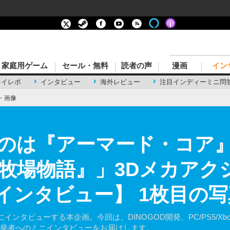
家庭用ゲーム
セール・無料
読者の声
漫画
イン
レイレポ
インタビュー
海外レビュー
注目インディーミニ問
・画像
のは『アーマード・コア
場物語』」3Dメカアクショ
者インタビュー】 1枚目の
ビューする本企画。今回は、DINOGOD開発、PC/PS5/Xbox Se
ar』開発者へのミニインタビューをお届けします。