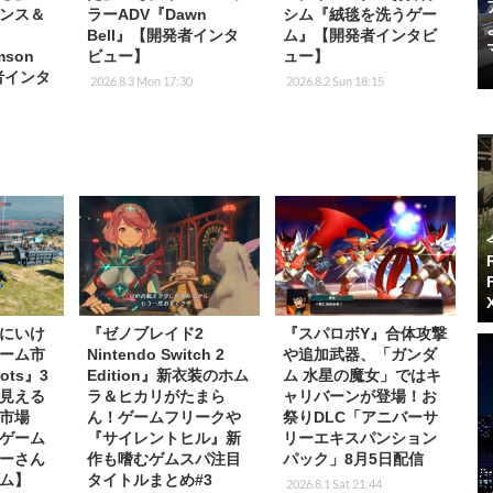
ンス＆
ラーADV『Dawn
シム『絨毯を洗うゲー
Bell』【開発者インタ
ム』【開発者インタビ
mson
ビュー】
ュー】
者インタ
2026.8.3 Mon 17:30
2026.8.2 Sun 18:15
にいけ
『ゼノブレイド2
『スパロボY』合体攻撃
ーム市
Nintendo Switch 2
や追加武器、「ガンダ
ots』3
Edition』新衣装のホム
ム 水星の魔女」ではキ
見える
ラ＆ヒカリがたまら
ャリバーンが登場！お
市場
ん！ゲームフリークや
祭りDLC「アニバーサ
ゲーム
『サイレントヒル』新
リーエキスパンション
ーさん
作も嗜むゲムスパ注目
パック」8月5日配信
ム】
タイトルまとめ#3
2026.8.1 Sat 21:44