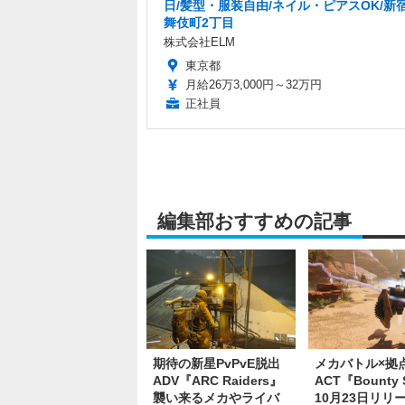
日/髪型・服装自由/ネイル・ピアスOK/新
舞伎町2丁目
株式会社ELM
東京都
月給26万3,000円～32万円
正社員
編集部おすすめの記事
期待の新星PvPvE脱出
メカバトル×拠
ADV『ARC Raiders』
ACT『Bounty 
襲い来るメカやライバ
10月23日リリ