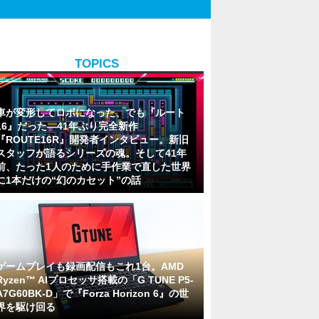
TOPICS
車が変形してロボになった、でも『ルート
16』だった―41年ぶり完全新作
『ROUTE16R』開発者インタビュー。新旧
スタッフが語るシリーズの魂。そして41年
前、たった1人のために手作業で直した世界
に1本だけの“幻のカセット”の話
ゲームプレイも録画配信もこれ1台。AMD
Ryzen™ AIプロセッサ搭載の「G TUNE P5-
A7G60BK-D」で『Forza Horizon 6』の世
界を駆け回る