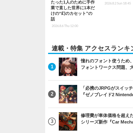
たった1人のために手作
2026.8.2 Sun 18:45
業で直した世界に1本だ
けの“幻のカセット”の
話
2026.8.6 Thu 12:00
連載・特集 アクセスランキ
憧れのフォント使うため、
フォントワークス問題、
「必携のJRPGがスイッ
『ゼノブレイド2 Nintendo S
修理費が車体価格を超え
シリーズ新作『Car Mechani