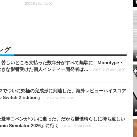
2026.8.2 Sun 11:00
ング
苦しいところ支払った数年分がすべて無駄に―Monotype・
大きな影響受けた個人インディー開発者は…
2025.12.17 Wed 18:00
チ2でついに究極の完成形に到達した」海外レビューハイスコア
witch 2 Edition』
2026.8.6 Thu 19:45
た愛車コペンがついに逝った。だから鬱憤晴らしに待ち遠しい
c Simulator 2026』に行く
2026.8.2 Sun 12:00