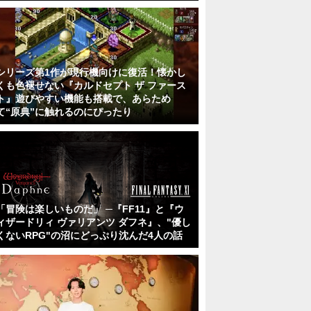
シリーズ第1作が現行機向けに復活！懐かし
くも色褪せない『カルドセプト ザ ファース
ト』遊びやすい機能も搭載で、あらため
て“原典”に触れるのにぴったり
「冒険は楽しいものだ」 ─『FF11』と『ウ
ィザードリィ ヴァリアンツ ダフネ』、"優し
くないRPG"の沼にどっぷり沈んだ4人の話