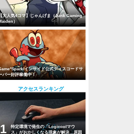
【大人気4コマ】じゃんげま（Junk Gaming
Maiden）
Game*Spark/インサイド公式ディスコードサ
ーバー好評稼働中！
アクセスランキング
特定環境で発生の「Logicoolマウ
ス」がおかしくなる現象が解決…原因