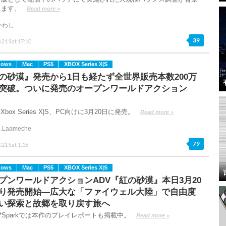
ります。
Read more »
いわし
39
.21 Sat 17:10
dows
Mac
PS5
XBOX Series X|S
の砂漠』発売から1日も経たず全世界販売本数200万
突破。ついに発売のオープンワールドアクション
Xbox Series X|S、PC向けに3月20日に発売。
Read more »
.Laameche
79
.21 Sat 1:16
dows
Mac
PS5
XBOX Series X|S
プンワールドアクションADV『紅の砂漠』本日3月20
り発売開始―広大な「ファイウェル大陸」で自由度
い探索と故郷を取り戻す旅へ
e*Sparkでは本作のプレイレポートも掲載中。
Read more »