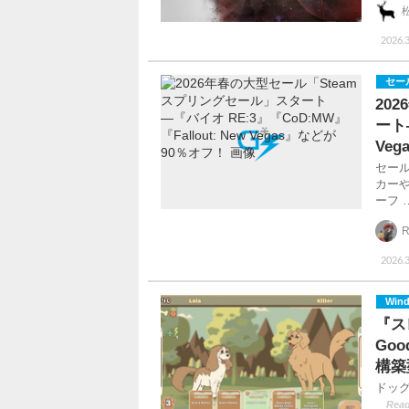
2026.3
セー
20
ート―
Ve
セー
カーや
ーフ 
R
2026.3
Win
『ス
Go
構築
ドッ
Read