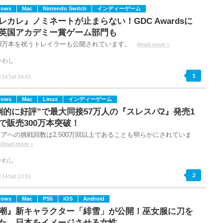
dows
Mac
Nintendo Switch
インディーゲーム
レカレ』ノミネートが止まらない！GDC Awardsに
英国アカデミー賞ゲーム部門も
10万本を祝うトレイラーも公開されています。
Read more »
いわし
1
.14 Sat 14:41
dows
Mac
Linux
インディーゲーム
倒的に好評”で最大同接57万人の『スレスパ2』発売1
で販売300万本突破！
アへの挑戦回数は2,500万回以上であることも明らかにされていま
Read more »
いわし
2
.14 Sat 13:55
dows
Mac
PS5
iOS
Android
潮』新キャラクター「緋雪」が公開！巫女服に刀を
た、日本をイメージさせる女性