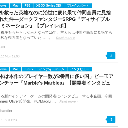
dows
Mac
PS5
XBOX Series X|S
プレイレポート
を救った英雄なのに治世に疲れ果て仲間全員に見捨
れた件―ダークファンタジーSRPG『ディサイプル
ドミネーション』【プレイレポ】
に秩序をもたらし女王となって15年、主人公は仲間や民衆に見捨てら
孤独な権力者となっていた……。
Read more »
FUN
2
3.16 Mon 12:00
dows
Mac
Linux
インディーゲーム
インタビュー
本は本作のプレイヤー数が2番目に多い国」ビー玉ア
ンチャー『Marble's Marbles』【開発者インタビュ
なる新作インディーゲームの開発者にインタビューする本企画。今回
mes Oliver氏開発、PC/Mac/Li …
Read more »
handler
3
.15 Sun 12:30