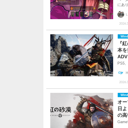
にあ
2026.3
Win
『紅
本を
ADV
PS5、
H
2026.3
Win
オー
日よ
の高
Gam