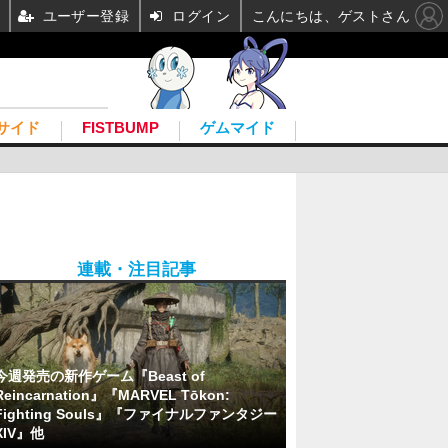
ユーザー登録
ログイン
こんにちは、ゲストさん
サイド
FISTBUMP
ゲムマイド
連載・注目記事
今週発売の新作ゲーム『Beast of
Reincarnation』『MARVEL Tōkon:
Fighting Souls』『ファイナルファンタジー
XIV』他