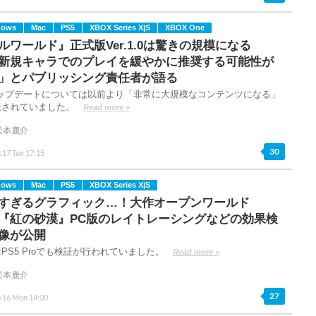
dows
Mac
PS5
XBOX Series X|S
XBOX One
ルワールド』正式版Ver.1.0は驚きの規模になる
新規キャラでのプレイを緩やかに推奨する可能性が
」とパブリッシング責任者が語る
0アップデートについては以前より「非常に大規模なコンテンツになる」
表されていました。
Read more »
松本鹿介
30
.17 Tue 17:15
dows
Mac
PS5
XBOX Series X|S
すぎるグラフィック…！大作オープンワールド
T『紅の砂漠』PC版のレイトレーシングなどの効果検
像が公開
PS5 Proでも検証が行われていました。
Read more »
松本鹿介
27
3.16 Mon 14:00