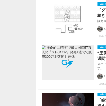
Win
『ダ
続き
販売
2026.3
Win
“圧
週間
スパイ
す。
2026.3
Win
『鳴
携え