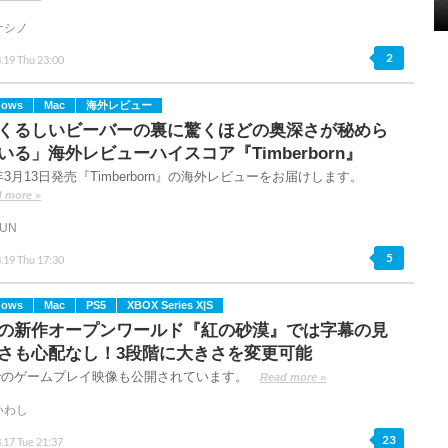
ケシノ
2
.19 Thu 23:00
dows
Mac
海外レビュー
くるしいビーバーの裏に驚くほどの奥深さが秘めら
いる」海外レビューハイスコア『Timberborn』
6年3月13日発売『Timberborn』の海外レビューをお届けします。
 more »
FUN
5
.19 Thu 17:30
dows
Mac
PS5
XBOX Series X|S
の新作オープンワールド『紅の砂漠』では字幕の見
さも心配なし！3段階に大きさを変更可能
5でのゲームプレイ映像も公開されています。
Read more »
いわし
23
.17 Tue 21:37