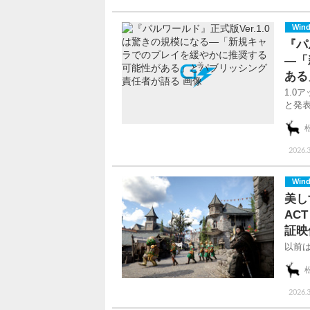
Win
『パ
―「
ある
1.
と発
2026.3
Win
美し
AC
証映
以前は
2026.