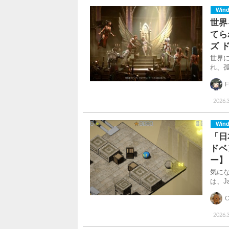
Win
世界
てら
ズ 
世界
れ、
2026.
Win
「日
ドベ
ー】
気に
は、Ja
C
2026.3