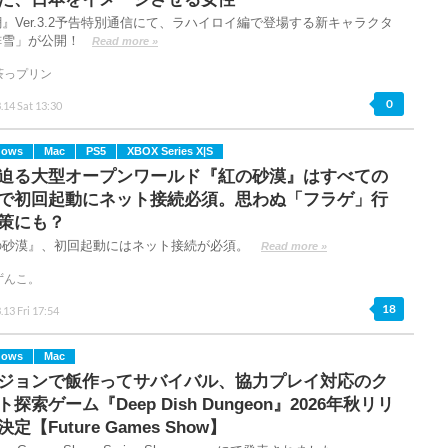
』Ver.3.2予告特別通信にて、ラハイロイ編で登場する新キャラクタ
緋雪」が公開！
Read more »
茶っプリン
0
.14 Sat 13:30
dows
Mac
PS5
XBOX Series X|S
迫る大型オープンワールド『紅の砂漠』はすべての
で初回起動にネット接続必須。思わぬ「フラゲ」行
策にも？
の砂漠』、初回起動にはネット接続が必須。
Read more »
ずんこ。
18
.13 Fri 17:54
dows
Mac
ジョンで飯作ってサバイバル、協力プレイ対応のク
探索ゲーム『Deep Dish Dungeon』2026年秋リリ
定【Future Games Show】