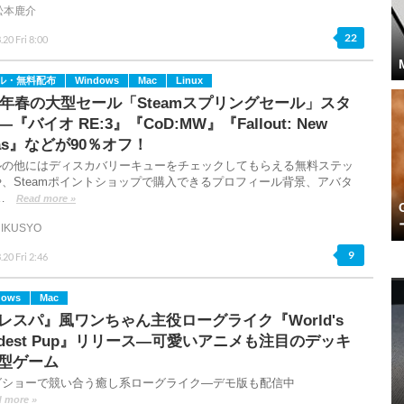
松本鹿介
22
.20 Fri 8:00
ル・無料配布
Windows
Mac
Linux
26年春の大型セール「Steamスプリングセール」スタ
『バイオ RE:3』『CoD:MW』『Fallout: New
gas』などが90％オフ！
ルの他にはディスカバリーキューをチェックしてもらえる無料ステッ
、Steamポイントショップで購入できるプロフィール背景、アバタ
…
Read more »
IKUSYO
9
.20 Fri 2:46
dows
Mac
レスパ』風ワンちゃん主役ローグライク『World's
odest Pup』リリース―可愛いアニメも注目のデッキ
型ゲーム
グショーで競い合う癒し系ローグライク―デモ版も配信中
 more »