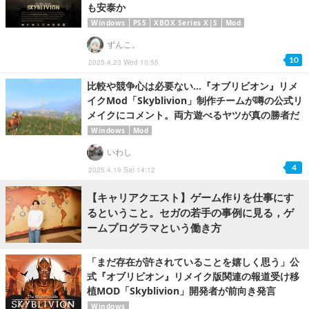
も安泰か
Windows
PS5
XBOX Series X|S
Mod
ずんこ。
10
2025.4.23 Wed 10:55
比較や競争心は必要ない…『オブリビオン』リメ
イクMod「Skyblivion」制作チームが噂の公式リ
メイクにコメント。両方遊べるヤツが真の勝者だ
Windows
Mod
いわし
4
2025.4.19 Sat 14:12
【キャリアクエスト】ゲーム作りを仕事にす
るということ。セガの若手の事例に見る，ゲ
ームプログラマという働き方
「まだ存在が許されていることを嬉しく思う」公
式『オブリビオン』リメイク版関連の報道受け移
植MOD「Skyblivion」開発者が前向き発言
Windows