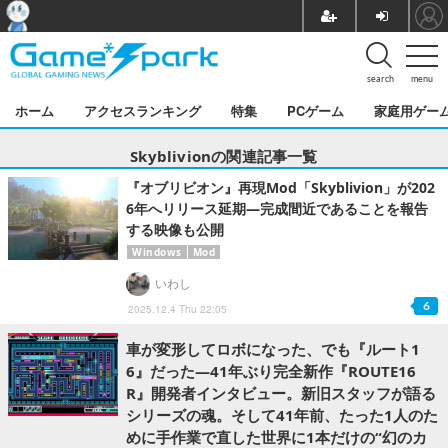
search
menu
ホーム
アクセスランキング
特集
PCゲーム
家庭用ゲー
Skyblivionの関連記事一覧
『オブリビオン』再現Mod「Skyblivion」が202
6年へリリース延期―完成間近であることを報告
する映像も公開
Windows
Mod
いわし
6
2025.12.4 Thu 22:05
車が変形してロボになった、でも『ルート1
6』だった―41年ぶり完全新作『ROUTE16
R』開発者インタビュー。新旧スタッフが語る
シリーズの魂。そして41年前、たった1人のた
めに手作業で直した世界に1本だけの“幻のカ