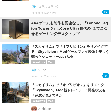
ロラルロラック
22
2020.9.28 Mon 10:42
AAAゲームも制作も妥協なし。「Lenovo Leg
ion Tower 5」はCore Ultra世代の“全てこな
せるゲーミングデスクトップ”
『スカイリム』で『オブリビオン』をリメイクす
る「Skyblivion」Modゲームプレイ映像！美しく
蘇ったシロディールの大地
Windows
Mod
S. Eto
9
2020.1.21 Tue 12:09
『スカイリム』で『オブリビオン』をリメイク
「Skyblivion」Mod新トレイラー！開発状況も
「完成が見えてきた」
Windows
Mod
Arkblade