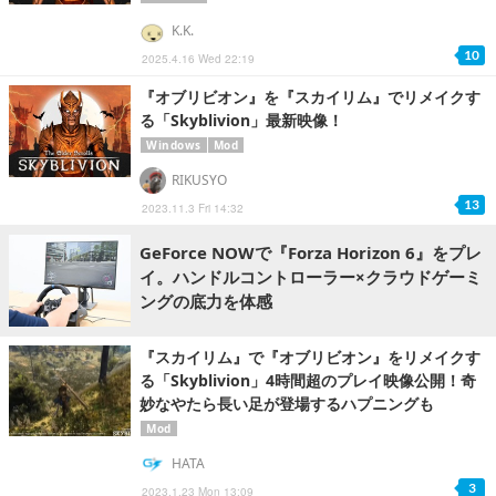
K.K.
10
2025.4.16 Wed 22:19
『オブリビオン』を『スカイリム』でリメイクす
る「Skyblivion」最新映像！
Windows
Mod
RIKUSYO
13
2023.11.3 Fri 14:32
GeForce NOWで『Forza Horizon 6』をプレ
イ。ハンドルコントローラー×クラウドゲーミ
ングの底力を体感
『スカイリム』で『オブリビオン』をリメイクす
る「Skyblivion」4時間超のプレイ映像公開！奇
妙なやたら長い足が登場するハプニングも
Mod
HATA
3
2023.1.23 Mon 13:09