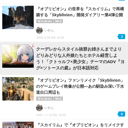
『オブリビオン』の世界を『スカイリム』で再構
築する「Skyblivion」開発ダイアリー第4弾公開
Windows
Mod
いわし
3
2022.3.26 Sat 16:30
クーデレからスタイル抜群お姉さんまでより
どりみどりな人外娘たちとホテル経営しよ
う！「クトゥルフ×美少女」テーマのADV『ヨ
グ=ソトースの庭』が日本語対応
『オブリビオン』ファンリメイク「Skyblivion」
のゲームプレイ映像が公開―あの馴染み深い下水
道出口周辺も
Windows
Mod
いわし
8
2021.11.13 Sat 16:00
『スカイリム』で『オブリビオン』をリメイクす