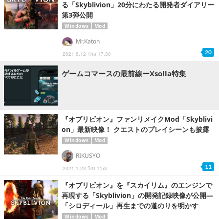
る「Skyblivion」20分にわたる開発者ダイアリー
第3弾公開
Windows
Mod
Mr.Katoh
20
2021.8.12 Thu 17:30
ゲームコマースの最前線ーXsolla特集
『オブリビオン』ファンリメイクMod「Skyblivi
on」最新映像！ クエストのプレイシーンも披露
Windows
Mod
RIKUSYO
11
2021.1.23 Sat 1:53
『オブリビオン』を『スカイリム』のエンジンで
再現する「Skyblivion」の開発記録映像が公開―
「シロディール」再生までの道のりを明かす
Windows
Mod