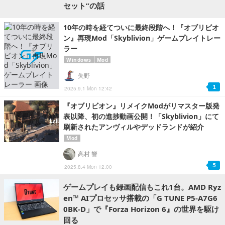
セット”の話
10年の時を経てついに最終段階へ！『オブリビオ
ン』再現Mod「Skyblivion」ゲームプレイトレー
ラー
Windows
Mod
失野
1
2025.9.1 Mon 12:42
『オブリビオン』リメイクModがリマスター版発
表以降、初の進捗動画公開！「Skyblivion」にて
刷新されたアンヴィルやデッドランドが紹介
Mod
高村 響
5
2025.8.4 Mon 12:00
ゲームプレイも録画配信もこれ1台。AMD Ryz
en™ AIプロセッサ搭載の「G TUNE P5-A7G6
0BK-D」で『Forza Horizon 6』の世界を駆け
回る