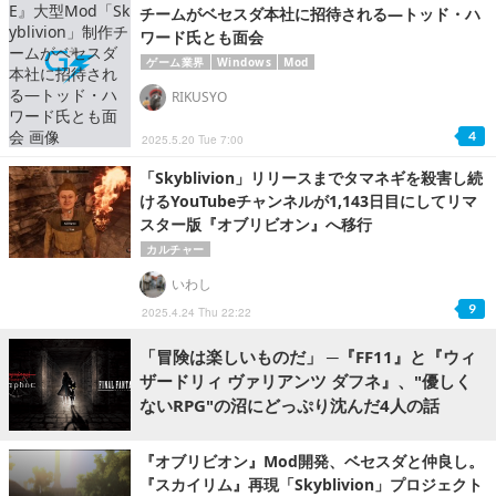
チームがベセスダ本社に招待される―トッド・ハ
ワード氏とも面会
ゲーム業界
Windows
Mod
RIKUSYO
4
2025.5.20 Tue 7:00
「Skyblivion」リリースまでタマネギを殺害し続
けるYouTubeチャンネルが1,143日目にしてリマ
スター版『オブリビオン』へ移行
カルチャー
いわし
9
2025.4.24 Thu 22:22
「冒険は楽しいものだ」 ─『FF11』と『ウィ
ザードリィ ヴァリアンツ ダフネ』、"優しく
ないRPG"の沼にどっぷり沈んだ4人の話
『オブリビオン』Mod開発、ベセスダと仲良し。
『スカイリム』再現「Skyblivion」プロジェクト