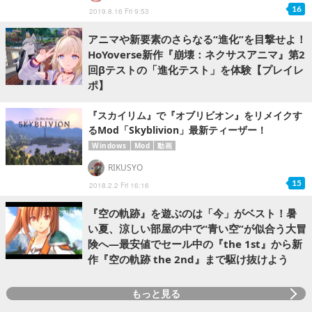
16
2019.8.16 Fri 9:53
アニマや新要素のさらなる“進化”を目撃せよ！
HoYoverse新作『崩壊：ネクサスアニマ』第2
回βテストの「進化テスト」を体験【プレイレ
ポ】
『スカイリム』で『オブリビオン』をリメイクす
るMod「Skyblivion」最新ティーザー！
Windows
Mod
動画
RIKUSYO
15
2018.2.2 Fri 16:16
『空の軌跡』を遊ぶのは「今」がベスト！暑
い夏、涼しい部屋の中で“青い空”が似合う大冒
険へ―最安値でセール中の『the 1st』から新
作『空の軌跡 the 2nd』まで駆け抜けよう
もっと見る