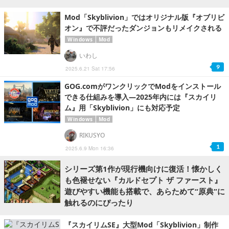
Mod「Skyblivion」ではオリジナル版『オブリビ
オン』で不評だったダンジョンもリメイクされる
Windows
Mod
いわし
9
2025.6.21 Sat 17:56
GOG.comがワンクリックでModをインストール
できる仕組みを導入―2025年内には『スカイリ
ム』用「Skyblivion」にも対応予定
Windows
Mod
RIKUSYO
1
2025.6.9 Mon 16:36
シリーズ第1作が現行機向けに復活！懐かしく
も色褪せない『カルドセプト ザ ファースト』
遊びやすい機能も搭載で、あらためて“原典”に
触れるのにぴったり
『スカイリムSE』大型Mod「Skyblivion」制作