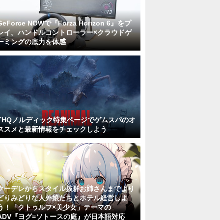
GeForce NOWで『Forza Horizon 6』をプ
レイ。ハンドルコントローラー×クラウドゲ
ーミングの底力を体感
THQノルディック特集ページでゲムスパのオ
ススメと最新情報をチェックしよう
クーデレからスタイル抜群お姉さんまでより
どりみどりな人外娘たちとホテル経営しよ
う！「クトゥルフ×美少女」テーマの
ADV『ヨグ=ソトースの庭』が日本語対応