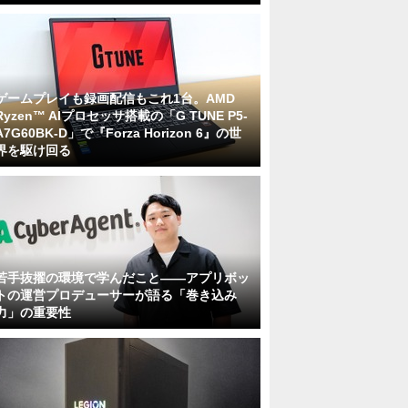
ゲームプレイも録画配信もこれ1台。AMD
Ryzen™ AIプロセッサ搭載の「G TUNE P5-
A7G60BK-D」で『Forza Horizon 6』の世
界を駆け回る
若手抜擢の環境で学んだこと――アプリボッ
トの運営プロデューサーが語る「巻き込み
力」の重要性