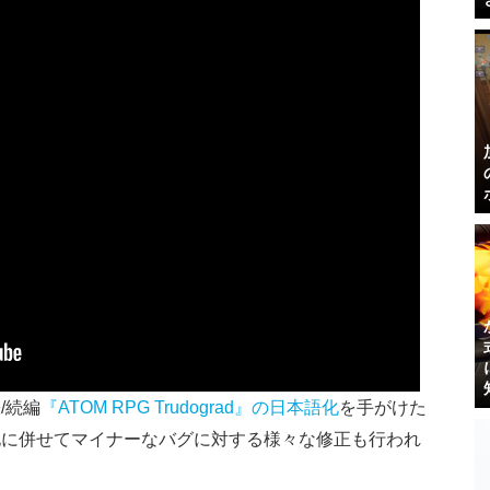
/続編
『ATOM RPG Trudograd』の日本語化
を手がけた
化に併せてマイナーなバグに対する様々な修正も行われ