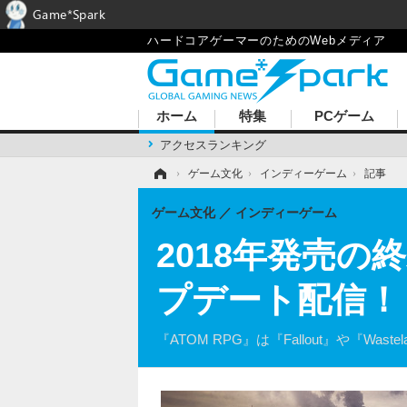
Game*Spark
ハードコアゲーマーのためのWebメディア
ホーム
特集
PCゲーム
アクセスランキング
ホーム
›
ゲーム文化
›
インディーゲーム
›
記事
ゲーム文化
インディーゲーム
2018年発売の
プデート配信！
『ATOM RPG』は『Fallout』や『W