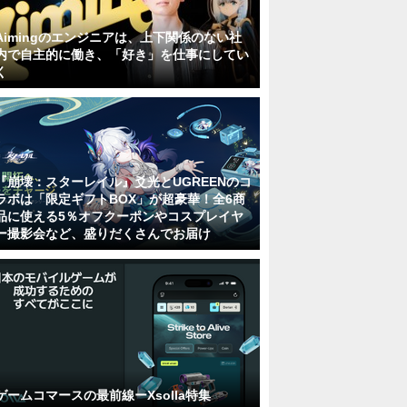
Aimingのエンジニアは、上下関係のない社
内で自主的に働き、「好き」を仕事にしてい
く
『崩壊：スターレイル』爻光とUGREENのコ
ラボは「限定ギフトBOX」が超豪華！全6商
品に使える5％オフクーポンやコスプレイヤ
ー撮影会など、盛りだくさんでお届け
ゲームコマースの最前線ーXsolla特集