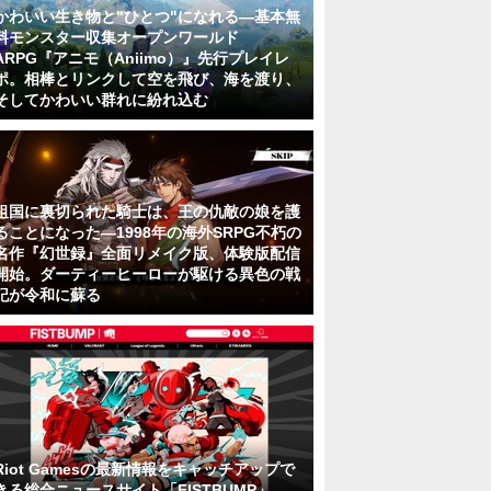
かわいい生き物と"ひとつ"になれる―基本無
料モンスター収集オープンワールド
ARPG『アニモ（Aniimo）』先行プレイレ
ポ。相棒とリンクして空を飛び、海を渡り、
そしてかわいい群れに紛れ込む
祖国に裏切られた騎士は、王の仇敵の娘を護
ることになった―1998年の海外SRPG不朽の
名作『幻世録』全面リメイク版、体験版配信
開始。ダーティーヒーローが駆ける異色の戦
記が令和に蘇る
Riot Gamesの最新情報をキャッチアップで
きる総合ニュースサイト「FISTBUMP」