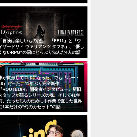
「冒険は楽しいものだ」 ─『FF11』と『ウ
ィザードリィ ヴァリアンツ ダフネ』、"優し
くないRPG"の沼にどっぷり沈んだ4人の話
車が変形してロボになった、でも『ルート
16』だった―41年ぶり完全新作
『ROUTE16R』開発者インタビュー。新旧
スタッフが語るシリーズの魂。そして41年
前、たった1人のために手作業で直した世界
に1本だけの“幻のカセット”の話