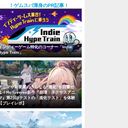
！ゲムスパ渾身のPR記事！
インディーゲーム特化のコーナー「Indie
Hype Train」
アニマや新要素のさらなる“進化”を目撃せ
よ！HoYoverse新作『崩壊：ネクサスアニ
マ』第2回βテストの「進化テスト」を体験
【プレイレポ】