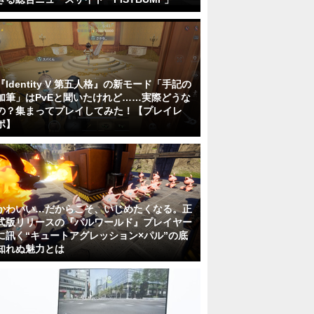
『Identity V 第五人格』の新モード「手記の
加筆」はPvEと聞いたけれど……実際どうな
の？集まってプレイしてみた！【プレイレ
ポ】
かわいい…だからこそ、いじめたくなる。正
式版リリースの『パルワールド』プレイヤー
に訊く“キュートアグレッション×パル”の底
知れぬ魅力とは