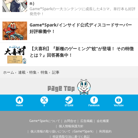
n）
Game*Sparkの一大コンテンツに成長した4コマ。単行本も好評
発売中！
Game*Spark/インサイド公式ディスコードサーバー
好評稼働中！
【大喜利】『新種のゲーミング“蚊”が登場！ その特徴
とは？』回答募集中！
記事
ホーム
›
連載・特集
›
特集
›
Home
X
STEAM
Facebook
YouTube
Game*Sparkについて
お問合せ
広告掲載
会社概要
個人情報保護方針
個人情報の取り扱いについて（Game*Spark）
利用規約
特定商取引法に基づく表記