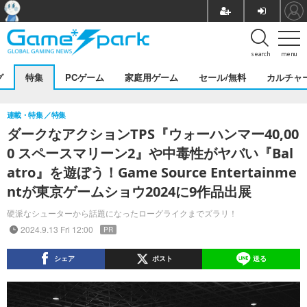
search
menu
グ
特集
PCゲーム
家庭用ゲーム
セール/無料
カルチャ
連載・特集
特集
ダークなアクションTPS『ウォーハンマー40,00
0 スペースマリーン2』や中毒性がヤバい『Bal
atro』を遊ぼう！Game Source Entertainme
ntが東京ゲームショウ2024に9作品出展
硬派なシューターから話題になったローグライクまでズラリ！
2024.9.13 Fri 12:00
PR
シェア
ポスト
送る