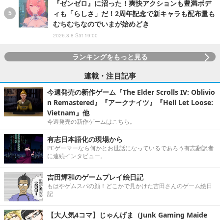
『ゼンゼロ』に沼った！爽快アクションも豊満ボデ
ィも「らしさ」だ！2周年記念で新キャラも配布量も
むちむちなのでいまが始めどき
2026.8.8 Sat 19:00
ランキングをもっと見る
連載・注目記事
今週発売の新作ゲーム『The Elder Scrolls IV: Oblivio
n Remastered』『アークナイツ』『Hell Let Loose:
Vietnam』他
今週発売の新作ゲームはこちら。
有志日本語化の現場から
PCゲーマーなら何かとお世話になっているであろう有志翻訳者
に連続インタビュー。
吉田輝和のゲームプレイ絵日記
もはやゲムスパの顔！どこかで見かけた吉田さんのゲーム絵日
記
【大人気4コマ】じゃんげま（Junk Gaming Maide