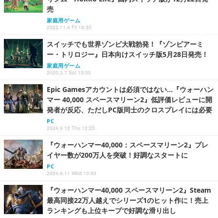
売
家庭用ゲーム
2022.11.4 Fri 18:30
スイッチでも世界ゾンビ大戦勃発！『ゾンビアーミ
ー・トリロジー』日本向けスイッチ版5月28日発売！
家庭用ゲーム
2020.3.7 Sat 15:00
Epic Gamesアカウントは必須ではない…『ウォーハン
マー 40,000 スペースマリーン2』低評価レビューに開
発者が反応、ただしPC版同士のクロスプレイには必要
PC
2024.9.12 Thu 12:25
『ウォーハンマー40,000：スペースマリーン2』プレ
イヤー数が200万人を突破！好調なスタートに
PC
2024.9.11 Wed 10:00
『ウォーハンマー40,000 スペースマリーン2』Steam
最高同接22万人越えでシリーズ1のヒット作に！売上
ランキングも上位キープで好調な滑り出し