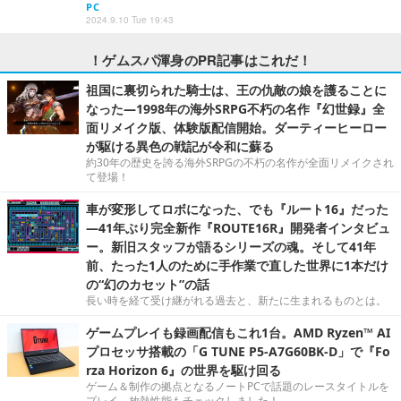
PC
2024.9.10 Tue 19:43
！ゲムスパ渾身のPR記事はこれだ！
祖国に裏切られた騎士は、王の仇敵の娘を護ることに
なった―1998年の海外SRPG不朽の名作『幻世録』全
面リメイク版、体験版配信開始。ダーティーヒーロー
が駆ける異色の戦記が令和に蘇る
約30年の歴史を誇る海外SRPGの不朽の名作が全面リメイクされ
て登場！
車が変形してロボになった、でも『ルート16』だった
―41年ぶり完全新作『ROUTE16R』開発者インタビュ
ー。新旧スタッフが語るシリーズの魂。そして41年
前、たった1人のために手作業で直した世界に1本だけ
の“幻のカセット”の話
長い時を経て受け継がれる過去と、新たに生まれるものとは。
ゲームプレイも録画配信もこれ1台。AMD Ryzen™ AI
プロセッサ搭載の「G TUNE P5-A7G60BK-D」で『Fo
rza Horizon 6』の世界を駆け回る
ゲーム＆制作の拠点となるノートPCで話題のレースタイトルを
プレイ。放熱性能もチェックしました！