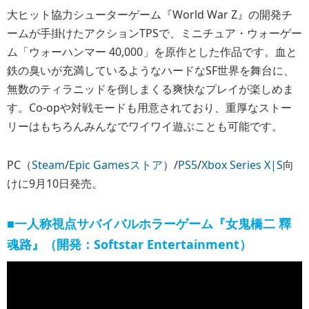
大ヒット協力シューターゲーム『World War Z』の開発チ
ームが手掛けたアクションTPSで、ミニチュア・ウォーゲー
ム「ウォーハンマー 40,000」を原作とした作品です。血と
鉄の臭いが充満しているようなハードなSF世界を舞台に、
無数のティラニッドを倒しまくる爽快なプレイが楽しめま
す。Co-opや対戦モードも用意されており、重厚なストー
リーはもちろんみんなでワイワイ遊ぶことも可能です。
PC（
Steam
/
Epic Gamesストア
）/
PS5
/
Xbox Series X|S
向
けに9月10日発売。
■一人称視点サバイバルホラーゲーム『女鬼橋二 釋
魂路』（開発：Softstar Entertainment）