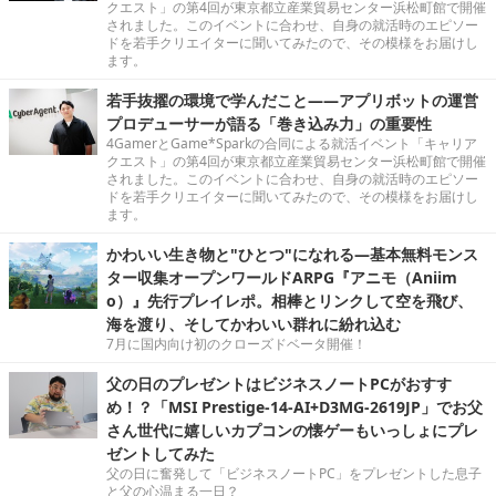
クエスト」の第4回が東京都立産業貿易センター浜松町館で開催
されました。このイベントに合わせ、自身の就活時のエピソー
ドを若手クリエイターに聞いてみたので、その模様をお届けし
ます。
若手抜擢の環境で学んだこと――アプリボットの運営
プロデューサーが語る「巻き込み力」の重要性
4GamerとGame*Sparkの合同による就活イベント「キャリア
クエスト」の第4回が東京都立産業貿易センター浜松町館で開催
されました。このイベントに合わせ、自身の就活時のエピソー
ドを若手クリエイターに聞いてみたので、その模様をお届けし
ます。
かわいい生き物と"ひとつ"になれる―基本無料モンス
ター収集オープンワールドARPG『アニモ（Aniim
o）』先行プレイレポ。相棒とリンクして空を飛び、
海を渡り、そしてかわいい群れに紛れ込む
7月に国内向け初のクローズドベータ開催！
父の日のプレゼントはビジネスノートPCがおすす
め！？「MSI Prestige-14-AI+D3MG-2619JP」でお父
さん世代に嬉しいカプコンの懐ゲーもいっしょにプレ
ゼントしてみた
父の日に奮発して「ビジネスノートPC」をプレゼントした息子
と父の心温まる一日？