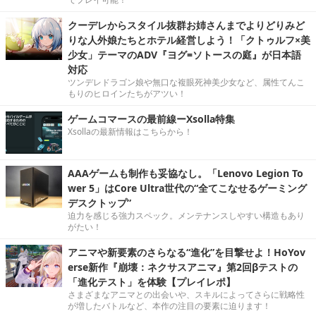
クーデレからスタイル抜群お姉さんまでよりどりみど
りな人外娘たちとホテル経営しよう！「クトゥルフ×美
少女」テーマのADV『ヨグ=ソトースの庭』が日本語
対応
ツンデレドラゴン娘や無口な複眼死神美少女など、属性てんこ
もりのヒロインたちがアツい！
ゲームコマースの最前線ーXsolla特集
Xsollaの最新情報はこちらから！
AAAゲームも制作も妥協なし。「Lenovo Legion To
wer 5」はCore Ultra世代の“全てこなせるゲーミング
デスクトップ”
迫力を感じる強力スペック。メンテナンスしやすい構造もあり
がたい！
アニマや新要素のさらなる“進化”を目撃せよ！HoYov
erse新作『崩壊：ネクサスアニマ』第2回βテストの
「進化テスト」を体験【プレイレポ】
さまざまなアニマとの出会いや、スキルによってさらに戦略性
が増したバトルなど、本作の注目の要素に迫ります！