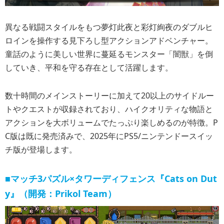
異なる戦闘スタイルをもつ夢灯此夜と彩灯絢夜のダブルヒ
ロインを操作する見下ろし型アクションアドベンチャー。
童話のように美しい世界に蔓延るモンスター「闇獣」を倒
していき、平和を守る存在として活躍します。
数十時間のメインストーリーに加えて20以上のサイドルー
トやクエストが収録されており、ハイクオリティな物語と
アクションを大ボリュームでたっぷり楽しめるのが特徴。P
C版は既に発売済みで、2025年にPS5/ニンテンドースイッ
チ版が登場します。
■マッチ3パズル×タワーディフェンス『Cats on Dut
y』（開発：Prikol Team）