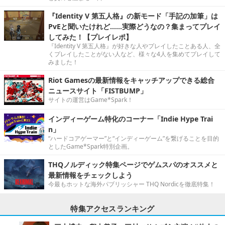
『Identity V 第五人格』の新モード「手記の加筆」は
PvEと聞いたけれど……実際どうなの？集まってプレイ
してみた！【プレイレポ】
『Identity V 第五人格』が好きな人やプレイしたことある人、全
くプレイしたことがない人など、様々な4人を集めてプレイして
みました！
Riot Gamesの最新情報をキャッチアップできる総合
ニュースサイト「FISTBUMP」
サイトの運営はGame*Spark！
インディーゲーム特化のコーナー「Indie Hype Trai
n」
“ハードコアゲーマー”と“インディーゲーム”を繋げることを目的
としたGame*Spark特別企画。
THQノルディック特集ページでゲムスパのオススメと
最新情報をチェックしよう
今最もホットな海外パブリッシャー THQ Nordicを徹底特集！
特集アクセスランキング