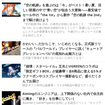
『空の軌跡』を遊ぶのは「今」がベスト！暑い夏、涼
しい部屋の中で“青い空”が似合う大冒険へ―最安値で
セール中の『the 1st』から新作『空の軌跡 the 2nd』
まで駆け抜けよう
『空の軌跡 the 2nd』の発売が目前に迫る今こそ、『空の軌跡 t
he 1st』から遊び始める絶好のタイミング！ 快適になったゲー
ムシステムや新要素を交えながら、今遊びたい本シリーズの魅
力を紹介します。
かわいい…だからこそ、いじめたくなる。正式版リリ
ースの『パルワールド』プレイヤーに訊く“キュートア
グレッション×パル”の底知れぬ魅力とは
正式版で登場する新たなパルもいじめたくなる！
『崩壊：スターレイル』爻光とUGREENのコラボは
「限定ギフトBOX」が超豪華！全6商品に使える5％オ
フクーポンやコスプレイヤー撮影会など、盛りだくさ
んでお届け
限定ギフトBOXは超豪華！コラボ4商品や限定でグッズも
Aimingのエンジニアは、上下関係のない社内で自主的
に働き、「好き」を仕事にしていく
4GamerとGame*Sparkの合同による就活イベント「キャリア