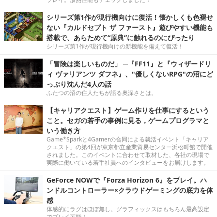
シリーズ第1作が現行機向けに復活！懐かしくも色褪せ
ない『カルドセプト ザ ファースト』遊びやすい機能も
搭載で、あらためて“原典”に触れるのにぴったり
シリーズ第1作が現行機向けの新機能を備えて復活！
「冒険は楽しいものだ」 ─『FF11』と『ウィザードリ
ィ ヴァリアンツ ダフネ』、"優しくないRPG"の沼にど
っぷり沈んだ4人の話
ふたつの沼の住人たちが語る奥深さとは。
【キャリアクエスト】ゲーム作りを仕事にするという
こと。セガの若手の事例に見る，ゲームプログラマと
いう働き方
Game*Sparkと4Gamerの合同による就活イベント「キャリア
クエスト」の第4回が東京都立産業貿易センター浜松町館で開催
されました。このイベントに合わせて取材した、各社の現場で
実際に働いている若手社員へのインタビューをお届けします。
GeForce NOWで『Forza Horizon 6』をプレイ。ハ
ンドルコントローラー×クラウドゲーミングの底力を体
感
体感的にラグはほぼ無し。グラフィックスはもちろん最高設定
でプレイ可能！