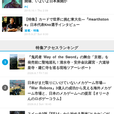
開催、いよいよ日本展開か
PC
2015.10.1 Thu 2:09
【特集】カードで世界に挑む東大生―『Hearthston
e』日本代表Kno選手インタビュー
連載・特集
2015.9.27 Sun 9:00
特集アクセスランキング
『鬼武者 Way of the Sword』の舞台「京都」を
発売前に聖地巡礼！清水寺・安井金比羅宮・六道珍
皇寺・建仁寺を巡る現地ツアーレポート
2026.8.7 Fri 7:00
日本がまだ取りにいけていないメカゲーム市場―
『War Robots』3億人の成功から見える海外メカゲ
ーム市場と、日本のメカゲームへの提言【オリーさ
んのロボゲーコラム】
2026.8.2 Sun 18:45
スイッチ2版『FF14』から始める新米“ヒカセン”が