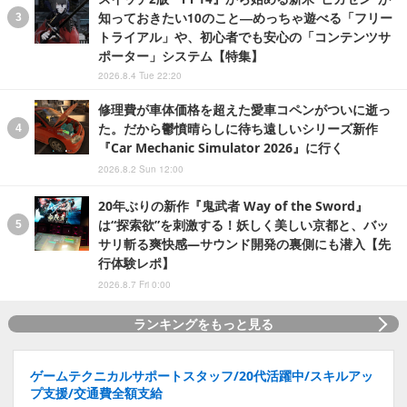
知っておきたい10のこと―めっちゃ遊べる「フリー
トライアル」や、初心者でも安心の「コンテンツサ
ポーター」システム【特集】
2026.8.4 Tue 22:20
修理費が車体価格を超えた愛車コペンがついに逝っ
た。だから鬱憤晴らしに待ち遠しいシリーズ新作
『Car Mechanic Simulator 2026』に行く
2026.8.2 Sun 12:00
20年ぶりの新作『鬼武者 Way of the Sword』
は“探索欲”を刺激する！妖しく美しい京都と、バッ
サリ斬る爽快感―サウンド開発の裏側にも潜入【先
行体験レポ】
2026.8.7 Fri 0:00
ランキングをもっと見る
ゲームテクニカルサポートスタッフ/20代活躍中/スキルアッ
プ支援/交通費全額支給