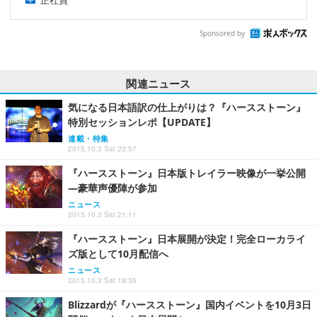
Sponsored by
関連ニュース
気になる日本語訳の仕上がりは？『ハースストーン』
特別セッションレポ【UPDATE】
連載・特集
2015.10.3 Sat 23:57
『ハースストーン』日本版トレイラー映像が一挙公開
―豪華声優陣が参加
ニュース
2015.10.3 Sat 21:11
『ハースストーン』日本展開が決定！完全ローカライ
ズ版として10月配信へ
ニュース
2015.10.3 Sat 19:36
Blizzardが『ハースストーン』国内イベントを10月3日