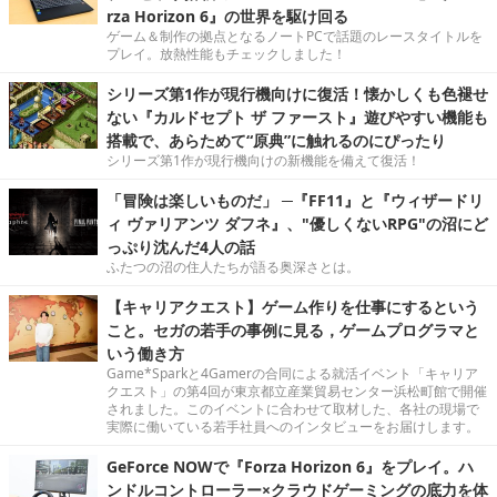
rza Horizon 6』の世界を駆け回る
ゲーム＆制作の拠点となるノートPCで話題のレースタイトルを
プレイ。放熱性能もチェックしました！
シリーズ第1作が現行機向けに復活！懐かしくも色褪せ
ない『カルドセプト ザ ファースト』遊びやすい機能も
搭載で、あらためて“原典”に触れるのにぴったり
シリーズ第1作が現行機向けの新機能を備えて復活！
「冒険は楽しいものだ」 ─『FF11』と『ウィザードリ
ィ ヴァリアンツ ダフネ』、"優しくないRPG"の沼にど
っぷり沈んだ4人の話
ふたつの沼の住人たちが語る奥深さとは。
【キャリアクエスト】ゲーム作りを仕事にするという
こと。セガの若手の事例に見る，ゲームプログラマと
いう働き方
Game*Sparkと4Gamerの合同による就活イベント「キャリア
クエスト」の第4回が東京都立産業貿易センター浜松町館で開催
されました。このイベントに合わせて取材した、各社の現場で
実際に働いている若手社員へのインタビューをお届けします。
GeForce NOWで『Forza Horizon 6』をプレイ。ハ
ンドルコントローラー×クラウドゲーミングの底力を体