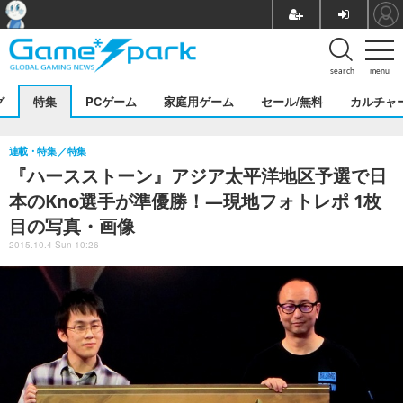
search
menu
グ
特集
PCゲーム
家庭用ゲーム
セール/無料
カルチャ
連載・特集
特集
『ハースストーン』アジア太平洋地区予選で日
本のKno選手が準優勝！―現地フォトレポ 1枚
目の写真・画像
2015.10.4 Sun 10:26