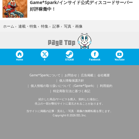
Game*Spark/インサイド公式ディスコードサーバー
好評稼働中！
写真・画像
ホーム
›
連載・特集
›
特集
›
記事
›
Home
X
STEAM
Facebook
YouTube
Game*Sparkについて
お問合せ
広告掲載
会社概要
個人情報保護方針
個人情報の取り扱いについて（Game*Spark）
利用規約
特定商取引法に基づく表記
紹介した商品/サービスを購入、契約した場合に、
売上の一部が弊社サイトに還元されることがあります。
当サイトに掲載の記事・見出し・写真・画像の無断転載を禁じます。
Copyright © 2026 IID, Inc.