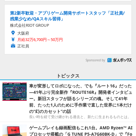
第2新卒歓迎・アプリゲーム開発サポートスタッフ「正社員/
残業少なめ/QAスキル習得」
株式会社RIOT GROUP
大阪府
月給32万6,700円～50万円
正社員
Sponsored by
トピックス
車が変形してロボになった、でも『ルート16』だった
―41年ぶり完全新作『ROUTE16R』開発者インタビュ
ー。新旧スタッフが語るシリーズの魂。そして41年
前、たった1人のために手作業で直した世界に1本だけ
の“幻のカセット”の話
長い時を経て受け継がれる過去と、新たに生まれるものとは。
ゲームプレイも録画配信もこれ1台。AMD Ryzen™ AI
プロセッサ搭載の「G TUNE P5-A7G60BK-D」で『Fo