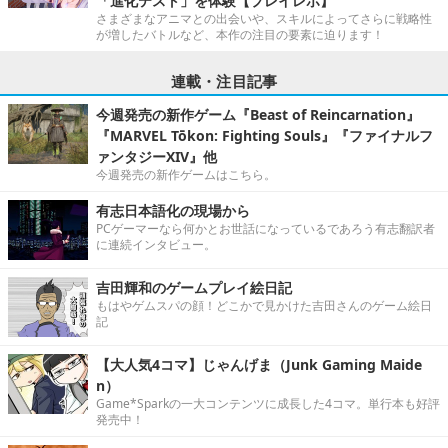
「進化テスト」を体験【プレイレポ】
さまざまなアニマとの出会いや、スキルによってさらに戦略性
が増したバトルなど、本作の注目の要素に迫ります！
連載・注目記事
今週発売の新作ゲーム『Beast of Reincarnation』
『MARVEL Tōkon: Fighting Souls』『ファイナルフ
ァンタジーXIV』他
今週発売の新作ゲームはこちら。
有志日本語化の現場から
PCゲーマーなら何かとお世話になっているであろう有志翻訳者
に連続インタビュー。
吉田輝和のゲームプレイ絵日記
もはやゲムスパの顔！どこかで見かけた吉田さんのゲーム絵日
記
【大人気4コマ】じゃんげま（Junk Gaming Maide
n）
Game*Sparkの一大コンテンツに成長した4コマ。単行本も好評
発売中！