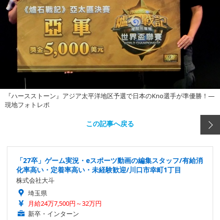
『ハースストーン』アジア太平洋地区予選で日本のKno選手が準優勝！―
現地フォトレポ
この記事へ戻る
「27卒」ゲーム実況・eスポーツ動画の編集スタッフ/有給消
化率高い・定着率高い・未経験歓迎/川口市幸町1丁目
株式会社大斗
埼玉県
月給24万7,500円～32万円
新卒・インターン