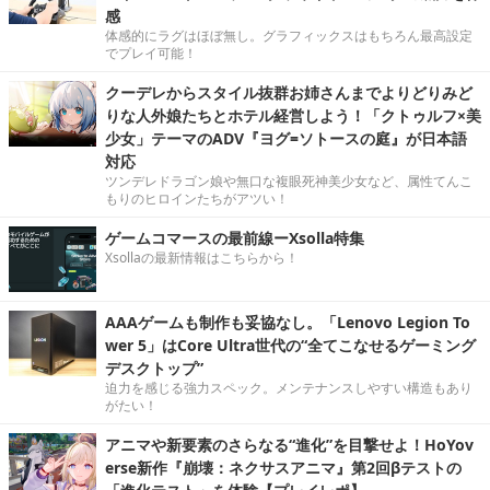
感
体感的にラグはほぼ無し。グラフィックスはもちろん最高設定
でプレイ可能！
クーデレからスタイル抜群お姉さんまでよりどりみど
りな人外娘たちとホテル経営しよう！「クトゥルフ×美
少女」テーマのADV『ヨグ=ソトースの庭』が日本語
対応
ツンデレドラゴン娘や無口な複眼死神美少女など、属性てんこ
もりのヒロインたちがアツい！
ゲームコマースの最前線ーXsolla特集
Xsollaの最新情報はこちらから！
AAAゲームも制作も妥協なし。「Lenovo Legion To
wer 5」はCore Ultra世代の“全てこなせるゲーミング
デスクトップ”
迫力を感じる強力スペック。メンテナンスしやすい構造もあり
がたい！
アニマや新要素のさらなる“進化”を目撃せよ！HoYov
erse新作『崩壊：ネクサスアニマ』第2回βテストの