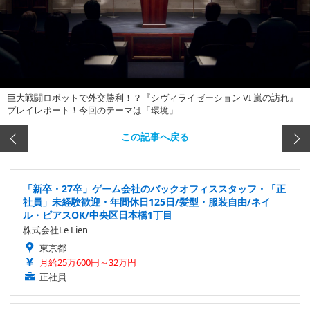
巨大戦闘ロボットで外交勝利！？『シヴィライゼーション VI 嵐の訪れ』
プレイレポート！今回のテーマは「環境」
この記事へ戻る
「新卒・27卒」ゲーム会社のバックオフィススタッフ・「正
社員」未経験歓迎・年間休日125日/髪型・服装自由/ネイ
ル・ピアスOK/中央区日本橋1丁目
株式会社Le Lien
東京都
月給25万600円～32万円
正社員