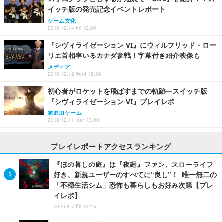
イッチ版の発売記念イベントレポート
ゲーム文化
2018.12.14 Fri 12:00
『シヴィライゼーション VI』にウィルフリッド・ロー
リエ首相率いるカナダ参戦！字幕付き紹介映像も
メディア
2018.12.12 Wed 16:30
初心者がロケットを飛ばすまでの軌跡―スイッチ版
『シヴィライゼーション VI』プレイレポ
家庭用ゲーム
2018.12.11 Tue 13:00
プレイレポートアクセスランキング
『ほの暮しの庭』は『夜廻』ファン、スローライフ
好き、新規ユーザーのすべてに“良し”！ 唯一無二の
「不穏生活シム」恐怖も暮らしもお好み次第【プレ
イレポ】
2026.8.7 Fri 19:45