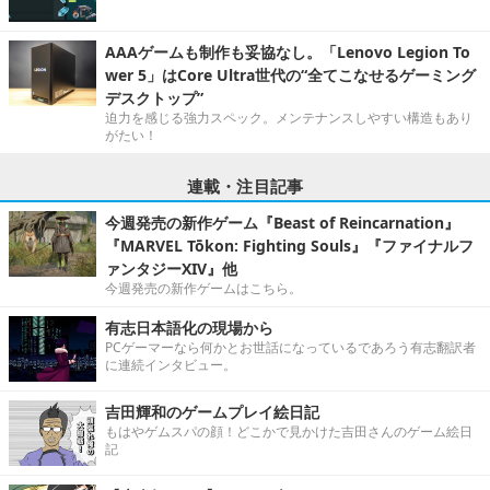
AAAゲームも制作も妥協なし。「Lenovo Legion To
wer 5」はCore Ultra世代の“全てこなせるゲーミング
デスクトップ”
迫力を感じる強力スペック。メンテナンスしやすい構造もあり
がたい！
連載・注目記事
今週発売の新作ゲーム『Beast of Reincarnation』
『MARVEL Tōkon: Fighting Souls』『ファイナルフ
ァンタジーXIV』他
今週発売の新作ゲームはこちら。
有志日本語化の現場から
PCゲーマーなら何かとお世話になっているであろう有志翻訳者
に連続インタビュー。
吉田輝和のゲームプレイ絵日記
もはやゲムスパの顔！どこかで見かけた吉田さんのゲーム絵日
記