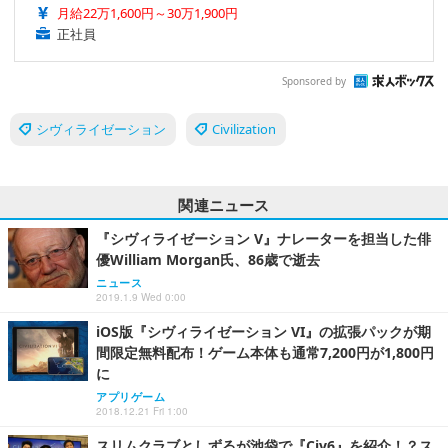
月給22万1,600円～30万1,900円
正社員
Sponsored by
シヴィライゼーション
Civilization
関連ニュース
『シヴィライゼーション V』ナレーターを担当した俳
優William Morgan氏、86歳で逝去
ニュース
2019.1.9 Wed 0:00
iOS版『シヴィライゼーション VI』の拡張パックが期
間限定無料配布！ゲーム本体も通常7,200円が1,800円
に
アプリゲーム
2018.12.21 Fri 1:00
スリムクラブとしずるが池袋で『Civ6』を紹介！？ス