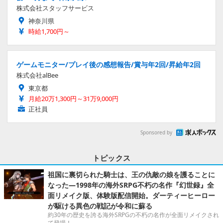
株式会社スタッフサービス
神奈川県
時給1,700円～
ゲームモニター/プレイ後の感想報告/賞与年2回/昇給年2回
株式会社alBee
東京都
月給20万1,300円～31万9,000円
正社員
Sponsored by
トピックス
祖国に裏切られた騎士は、王の仇敵の娘を護ることに
なった―1998年の海外SRPG不朽の名作『幻世録』全
面リメイク版、体験版配信開始。ダーティーヒーロー
が駆ける異色の戦記が令和に蘇る
約30年の歴史を誇る海外SRPGの不朽の名作が全面リメイクされ
て登場！