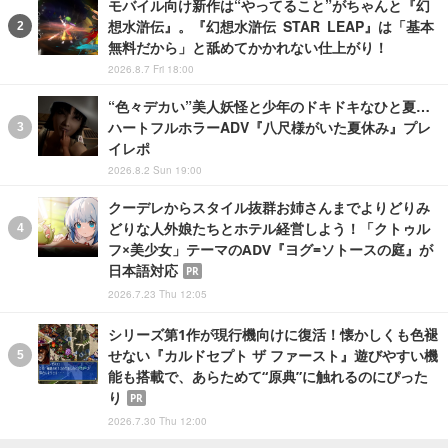
モバイル向け新作は“やってること”がちゃんと『幻
想水滸伝』。『幻想水滸伝 STAR LEAP』は「基本
無料だから」と舐めてかかれない仕上がり！
2026.8.7 Fri 18:00
“色々デカい”美人妖怪と少年のドキドキなひと夏…
ハートフルホラーADV『八尺様がいた夏休み』プレ
イレポ
2026.8.2 Sun 19:00
クーデレからスタイル抜群お姉さんまでよりどりみ
どりな人外娘たちとホテル経営しよう！「クトゥル
フ×美少女」テーマのADV『ヨグ=ソトースの庭』が
日本語対応
PR
2026.7.23 Thu 12:05
シリーズ第1作が現行機向けに復活！懐かしくも色褪
せない『カルドセプト ザ ファースト』遊びやすい機
能も搭載で、あらためて“原典”に触れるのにぴった
り
PR
2026.7.30 Thu 12:00