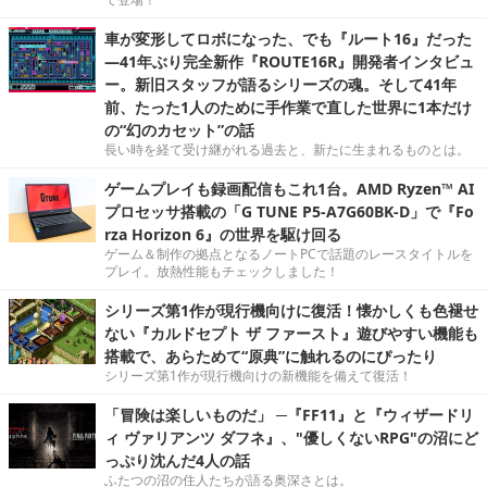
車が変形してロボになった、でも『ルート16』だった
―41年ぶり完全新作『ROUTE16R』開発者インタビュ
ー。新旧スタッフが語るシリーズの魂。そして41年
前、たった1人のために手作業で直した世界に1本だけ
の“幻のカセット”の話
長い時を経て受け継がれる過去と、新たに生まれるものとは。
ゲームプレイも録画配信もこれ1台。AMD Ryzen™ AI
プロセッサ搭載の「G TUNE P5-A7G60BK-D」で『Fo
rza Horizon 6』の世界を駆け回る
ゲーム＆制作の拠点となるノートPCで話題のレースタイトルを
プレイ。放熱性能もチェックしました！
シリーズ第1作が現行機向けに復活！懐かしくも色褪せ
ない『カルドセプト ザ ファースト』遊びやすい機能も
搭載で、あらためて“原典”に触れるのにぴったり
シリーズ第1作が現行機向けの新機能を備えて復活！
「冒険は楽しいものだ」 ─『FF11』と『ウィザードリ
ィ ヴァリアンツ ダフネ』、"優しくないRPG"の沼にど
っぷり沈んだ4人の話
ふたつの沼の住人たちが語る奥深さとは。