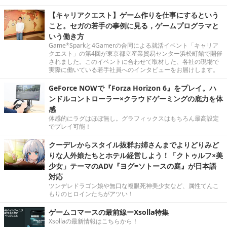
【キャリアクエスト】ゲーム作りを仕事にするという
こと。セガの若手の事例に見る，ゲームプログラマと
いう働き方
Game*Sparkと4Gamerの合同による就活イベント「キャリア
クエスト」の第4回が東京都立産業貿易センター浜松町館で開催
されました。このイベントに合わせて取材した、各社の現場で
実際に働いている若手社員へのインタビューをお届けします。
GeForce NOWで『Forza Horizon 6』をプレイ。ハ
ンドルコントローラー×クラウドゲーミングの底力を体
感
体感的にラグはほぼ無し。グラフィックスはもちろん最高設定
でプレイ可能！
クーデレからスタイル抜群お姉さんまでよりどりみど
りな人外娘たちとホテル経営しよう！「クトゥルフ×美
少女」テーマのADV『ヨグ=ソトースの庭』が日本語
対応
ツンデレドラゴン娘や無口な複眼死神美少女など、属性てんこ
もりのヒロインたちがアツい！
ゲームコマースの最前線ーXsolla特集
Xsollaの最新情報はこちらから！