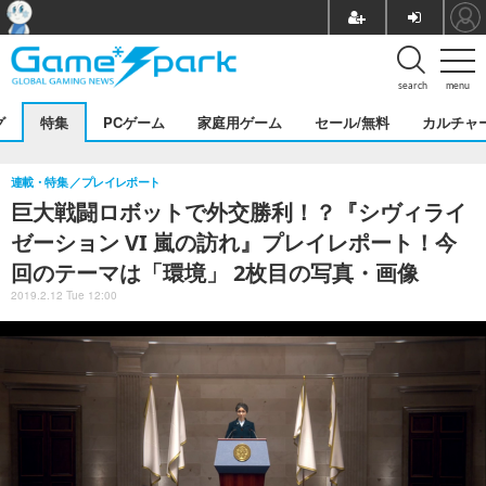
search
menu
グ
特集
PCゲーム
家庭用ゲーム
セール/無料
カルチャ
連載・特集
プレイレポート
巨大戦闘ロボットで外交勝利！？『シヴィライ
ゼーション VI 嵐の訪れ』プレイレポート！今
回のテーマは「環境」 2枚目の写真・画像
2019.2.12 Tue 12:00