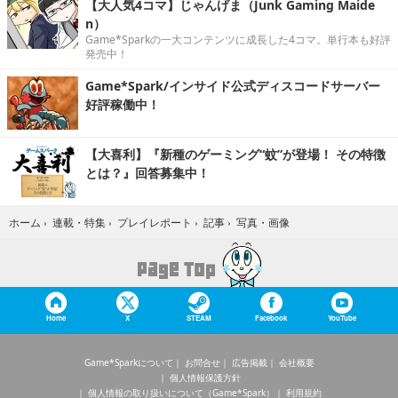
【大人気4コマ】じゃんげま（Junk Gaming Maide
n）
Game*Sparkの一大コンテンツに成長した4コマ。単行本も好評
発売中！
Game*Spark/インサイド公式ディスコードサーバー
好評稼働中！
【大喜利】『新種のゲーミング“蚊”が登場！ その特徴
とは？』回答募集中！
写真・画像
ホーム
›
連載・特集
›
プレイレポート
›
記事
›
Home
X
STEAM
Facebook
YouTube
Game*Sparkについて
お問合せ
広告掲載
会社概要
個人情報保護方針
個人情報の取り扱いについて（Game*Spark）
利用規約