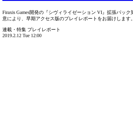
Firaxis Games開発の『シヴィライゼーション VI』拡張
意により、早期アクセス版のプレイレポートをお届けします
連載・特集
プレイレポート
2019.2.12 Tue 12:00
ホーム
›
連載・特集
›
プレイレポート
›
記事
›
写真・画像