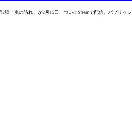
パック第2弾「嵐の訪れ」が2月15日、ついにSteamで配信。パブリ
。