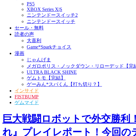
PS5
XBOX Series X|S
ニンテンドースイッチ2
ニンテンドースイッチ
セール・無料
読者の声
大喜利
Game*Sparkチョイス
漫画
じゃんげま
メガロポリス・ノックダウン・リローデッド【完
ULTRA BLACK SHINE
ゲムトモ【完結】
ゲーみん*スパくん【打ち切り？】
インサイド
FISTBUMP
ゲムマイド
巨大戦闘ロボットで外交勝利！
れ』プレイレポート！今回のテ