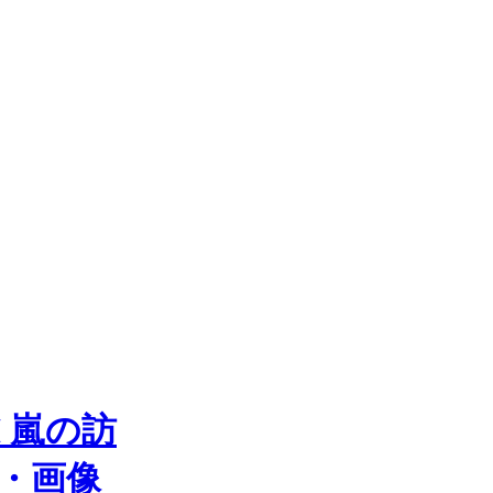
 嵐の訪
真・画像