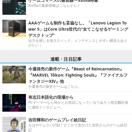
ゲームコマースの最前線ーXsolla特集
Xsollaの最新情報はこちらから！
AAAゲームも制作も妥協なし。「Lenovo Legion To
wer 5」はCore Ultra世代の“全てこなせるゲーミング
デスクトップ”
迫力を感じる強力スペック。メンテナンスしやすい構造もあり
がたい！
連載・注目記事
今週発売の新作ゲーム『Beast of Reincarnation』
『MARVEL Tōkon: Fighting Souls』『ファイナルフ
ァンタジーXIV』他
今週発売の新作ゲームはこちら。
有志日本語化の現場から
PCゲーマーなら何かとお世話になっているであろう有志翻訳者
に連続インタビュー。
吉田輝和のゲームプレイ絵日記
もはやゲムスパの顔！どこかで見かけた吉田さんのゲーム絵日
記