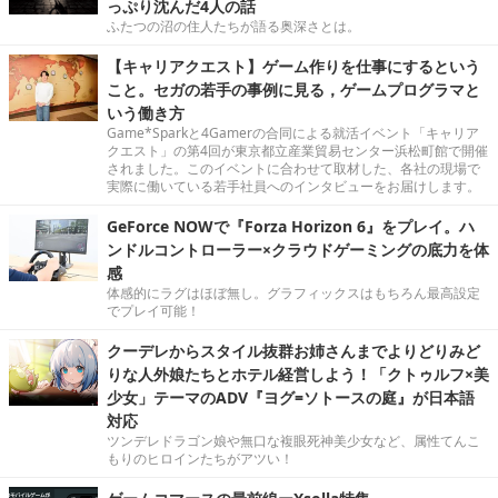
っぷり沈んだ4人の話
ふたつの沼の住人たちが語る奥深さとは。
【キャリアクエスト】ゲーム作りを仕事にするという
こと。セガの若手の事例に見る，ゲームプログラマと
いう働き方
Game*Sparkと4Gamerの合同による就活イベント「キャリア
クエスト」の第4回が東京都立産業貿易センター浜松町館で開催
されました。このイベントに合わせて取材した、各社の現場で
実際に働いている若手社員へのインタビューをお届けします。
GeForce NOWで『Forza Horizon 6』をプレイ。ハ
ンドルコントローラー×クラウドゲーミングの底力を体
感
体感的にラグはほぼ無し。グラフィックスはもちろん最高設定
でプレイ可能！
クーデレからスタイル抜群お姉さんまでよりどりみど
りな人外娘たちとホテル経営しよう！「クトゥルフ×美
少女」テーマのADV『ヨグ=ソトースの庭』が日本語
対応
ツンデレドラゴン娘や無口な複眼死神美少女など、属性てんこ
もりのヒロインたちがアツい！