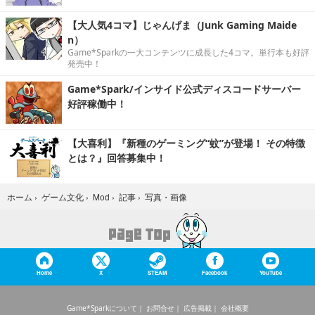
【大人気4コマ】じゃんげま（Junk Gaming Maide
n）
Game*Sparkの一大コンテンツに成長した4コマ。単行本も好評
発売中！
Game*Spark/インサイド公式ディスコードサーバー
好評稼働中！
【大喜利】『新種のゲーミング“蚊”が登場！ その特徴
とは？』回答募集中！
写真・画像
ホーム
›
ゲーム文化
›
Mod
›
記事
›
Home
X
STEAM
Facebook
YouTube
Game*Sparkについて
お問合せ
広告掲載
会社概要