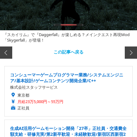
『スカイリム』で『Daggerfall』が楽しめる？メインクエスト再現Mod
「Skygerfall」が登場！
この記事へ戻る
コンシューマーゲームプログラマー業務/システムエンジニ
ア/基本設計/ゲームコンテンツ開発企業/C++
株式会社スタッフサービス
東京都
月給23万5,000円～55万円
正社員
生成AI活用ゲームモーション開発「27卒」正社員・交通費全
額支給・研修充実/第2新卒歓迎・未経験歓迎/新宿区西新宿2