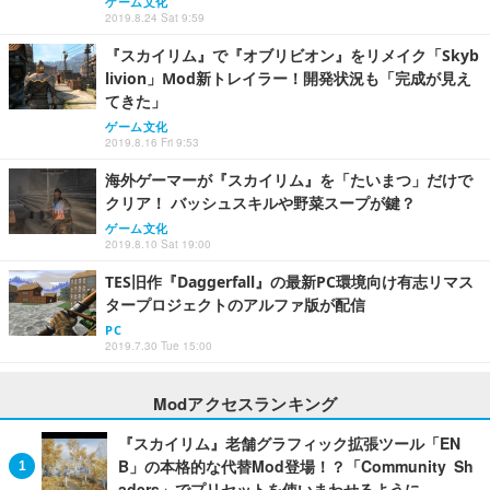
ゲーム文化
2019.8.24 Sat 9:59
『スカイリム』で『オブリビオン』をリメイク「Skyb
livion」Mod新トレイラー！開発状況も「完成が見え
てきた」
ゲーム文化
2019.8.16 Fri 9:53
海外ゲーマーが『スカイリム』を「たいまつ」だけで
クリア！ バッシュスキルや野菜スープが鍵？
ゲーム文化
2019.8.10 Sat 19:00
TES旧作『Daggerfall』の最新PC環境向け有志リマス
タープロジェクトのアルファ版が配信
PC
2019.7.30 Tue 15:00
Modアクセスランキング
『スカイリム』老舗グラフィック拡張ツール「EN
B」の本格的な代替Mod登場！？「Community Sh
aders」でプリセットを使いまわせるように