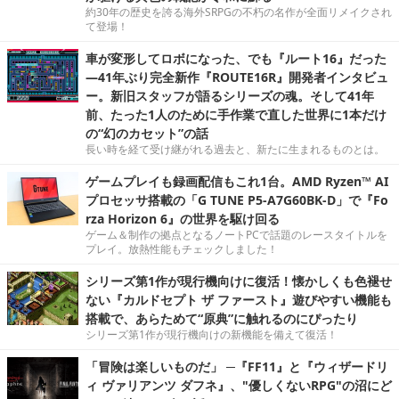
約30年の歴史を誇る海外SRPGの不朽の名作が全面リメイクされ
て登場！
車が変形してロボになった、でも『ルート16』だった
―41年ぶり完全新作『ROUTE16R』開発者インタビュ
ー。新旧スタッフが語るシリーズの魂。そして41年
前、たった1人のために手作業で直した世界に1本だけ
の“幻のカセット”の話
長い時を経て受け継がれる過去と、新たに生まれるものとは。
ゲームプレイも録画配信もこれ1台。AMD Ryzen™ AI
プロセッサ搭載の「G TUNE P5-A7G60BK-D」で『Fo
rza Horizon 6』の世界を駆け回る
ゲーム＆制作の拠点となるノートPCで話題のレースタイトルを
プレイ。放熱性能もチェックしました！
シリーズ第1作が現行機向けに復活！懐かしくも色褪せ
ない『カルドセプト ザ ファースト』遊びやすい機能も
搭載で、あらためて“原典”に触れるのにぴったり
シリーズ第1作が現行機向けの新機能を備えて復活！
「冒険は楽しいものだ」 ─『FF11』と『ウィザードリ
ィ ヴァリアンツ ダフネ』、"優しくないRPG"の沼にど