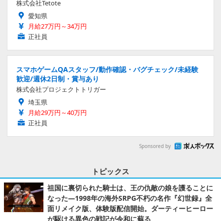
株式会社Tetote
愛知県
月給27万円～34万円
正社員
スマホゲームQAスタッフ/動作確認・バグチェック/未経験
歓迎/週休2日制・賞与あり
株式会社プロジェクトトリガー
埼玉県
月給29万円～40万円
正社員
Sponsored by
トピックス
祖国に裏切られた騎士は、王の仇敵の娘を護ることに
なった―1998年の海外SRPG不朽の名作『幻世録』全
面リメイク版、体験版配信開始。ダーティーヒーロー
が駆ける異色の戦記が令和に蘇る