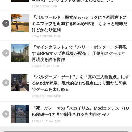
2026.8.8 Sat 0:00
『パルワールド』探索がもっとラクに？画面右下に
ミニマップを追加するModが登場―ちょっと地味だ
けどかなり便利
2024.1.29 Mon 12:02
『マインクラフト』で「ハリー・ポッター」を再現
するRPGマップ完成版が配布！ 圧倒的スケールと
再現度を誇る傑作
2020.4.7 Tue 16:30
『バルダーズ・ゲート3』を「真の三人称視点」にす
るModが登場。現代的なTPS視点により新たな印象
でゲームを楽しめる
2026.7.27 Mon 14:01
「死」がテーマの『スカイリム』ModコンテストTO
P3発表―1カ月で制作されるも力作ぞろい
2023.10.17 Tue 0:07