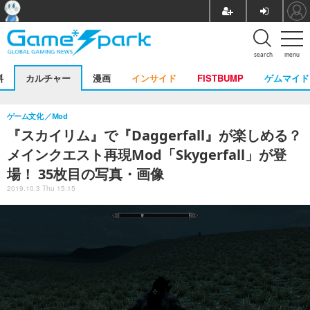
search
menu
料
カルチャー
漫画
インサイド
FISTBUMP
ゲムマイド
ゲーム文化
Mod
『スカイリム』で『Daggerfall』が楽しめる？
メインクエスト再現Mod「Skygerfall」が登
場！ 35枚目の写真・画像
2019.10.3 Thu 15:15