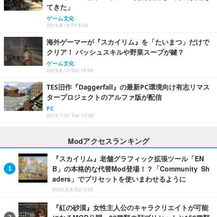
てきた」
ゲーム文化
2019.8.16 Fri 9:53
海外ゲーマーが『スカイリム』を「たいまつ」だけで
クリア！ バッシュスキルや野菜スープが鍵？
ゲーム文化
2019.8.10 Sat 19:00
TES旧作『Daggerfall』の最新PC環境向け有志リマス
タープロジェクトのアルファ版が配信
PC
2019.7.30 Tue 15:00
Modアクセスランキング
『スカイリム』老舗グラフィック拡張ツール「EN
B」の本格的な代替Mod登場！？「Community Sh
aders」でプリセットを使いまわせるように
2026.8.8 Sat 0:00
『紅の砂漠』女性主人公のキャラクリエイトが可能