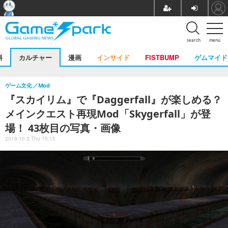
search
menu
料
カルチャー
漫画
インサイド
FISTBUMP
ゲムマイド
ゲーム文化
Mod
『スカイリム』で『Daggerfall』が楽しめる？
メインクエスト再現Mod「Skygerfall」が登
場！ 43枚目の写真・画像
2019.10.3 Thu 15:15