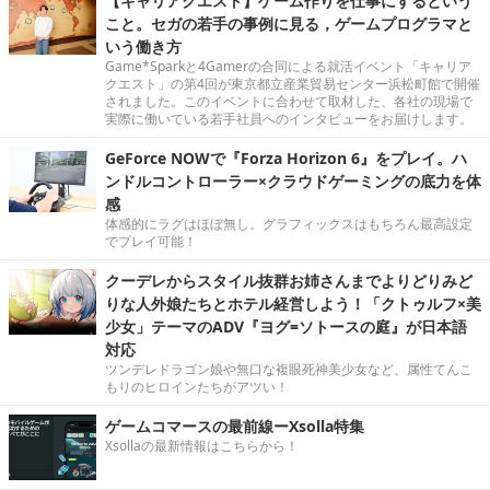
【キャリアクエスト】ゲーム作りを仕事にするという
こと。セガの若手の事例に見る，ゲームプログラマと
いう働き方
Game*Sparkと4Gamerの合同による就活イベント「キャリア
クエスト」の第4回が東京都立産業貿易センター浜松町館で開催
されました。このイベントに合わせて取材した、各社の現場で
実際に働いている若手社員へのインタビューをお届けします。
GeForce NOWで『Forza Horizon 6』をプレイ。ハ
ンドルコントローラー×クラウドゲーミングの底力を体
感
体感的にラグはほぼ無し。グラフィックスはもちろん最高設定
でプレイ可能！
クーデレからスタイル抜群お姉さんまでよりどりみど
りな人外娘たちとホテル経営しよう！「クトゥルフ×美
少女」テーマのADV『ヨグ=ソトースの庭』が日本語
対応
ツンデレドラゴン娘や無口な複眼死神美少女など、属性てんこ
もりのヒロインたちがアツい！
ゲームコマースの最前線ーXsolla特集
Xsollaの最新情報はこちらから！