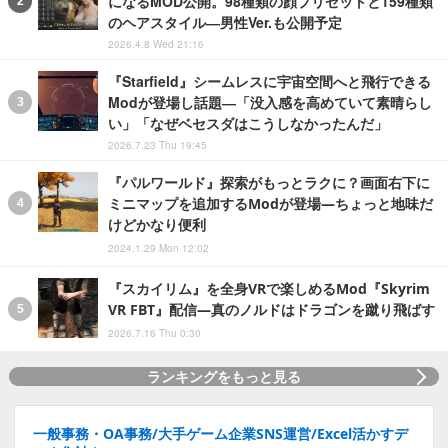
になるMOD公開。98種類の顔プリセットと159種類
のヘアスタイル―男性Ver.も公開予定
2026.4.8 Wed 21:16
『Starfield』シームレスに宇宙空間へと飛行できる
Modが登場し話題―「没入感を高めていて素晴らし
い」「なぜベセスダはこうしなかったんだ」
2026.7.23 Thu 19:45
『パルワールド』探索がもっとラクに？画面右下に
ミニマップを追加するModが登場―ちょっと地味だ
けどかなり便利
2024.1.29 Mon 12:02
『スカイリム』を全身VRで楽しめるMod『Skyrim
VR FBT』配信―真のノルドはドラゴンを蹴り飛ばす
2026.7.16 Thu 0:30
ランキングをもっと見る
一般事務・OA事務/大手ゲーム企業SNS運営/Excel活かすデ