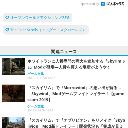
Sponsored by
オープンワールドアクション／RPG
The Elder Scrolls（エルダー・スクロールズ）
関連ニュース
ホワイトランに人骨専門の商犬を追加する『Skyrim S
E』Modが登場―人骨を買える場所がようやく
ゲーム文化
2019.10.1 Tue 18:45
『スカイリム』で『Morrowind』の思い出が蘇る…
「Skywind」Modゲームプレイトレイラー！【game
scom 2019】
ゲーム文化
2019.8.24 Sat 9:59
『スカイリム』で『オブリビオン』をリメイク「Skyb
livion」Mod新トレイラー！開発状況も「完成が見え