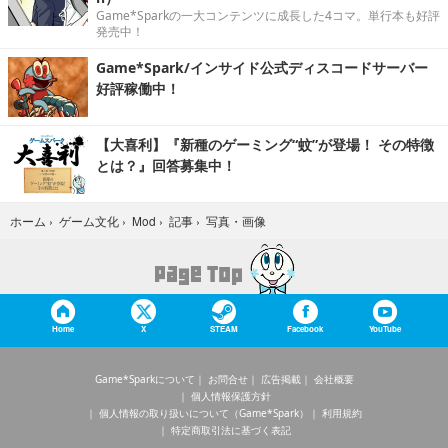
Game*Sparkの一大コンテンツに成長した4コマ。単行本も好評
発売中！
Game*Spark/インサイド公式ディスコードサーバー
好評稼働中！
【大喜利】『新種のゲーミング“蚊”が登場！ その特徴
とは？』回答募集中！
写真・画像
ホーム
›
ゲーム文化
›
Mod
›
記事
›
Home
X
STEAM
Facebook
YouTube
Game*Sparkについて
お問合せ
広告掲載
会社概要
個人情報保護方針
個人情報の取り扱いについて（Game*Spark）
利用規約
特定商取引法に基づく表記