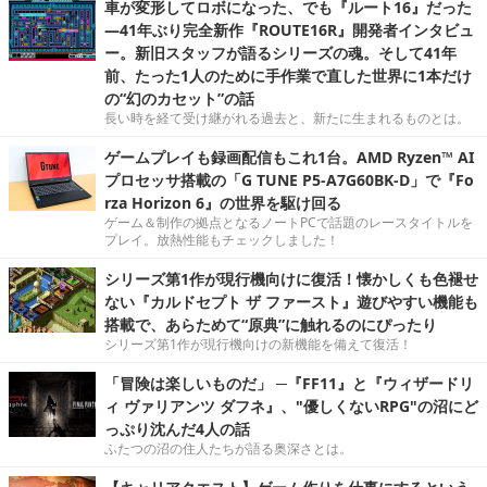
車が変形してロボになった、でも『ルート16』だった
―41年ぶり完全新作『ROUTE16R』開発者インタビュ
ー。新旧スタッフが語るシリーズの魂。そして41年
前、たった1人のために手作業で直した世界に1本だけ
の“幻のカセット”の話
長い時を経て受け継がれる過去と、新たに生まれるものとは。
ゲームプレイも録画配信もこれ1台。AMD Ryzen™ AI
プロセッサ搭載の「G TUNE P5-A7G60BK-D」で『Fo
rza Horizon 6』の世界を駆け回る
ゲーム＆制作の拠点となるノートPCで話題のレースタイトルを
プレイ。放熱性能もチェックしました！
シリーズ第1作が現行機向けに復活！懐かしくも色褪せ
ない『カルドセプト ザ ファースト』遊びやすい機能も
搭載で、あらためて“原典”に触れるのにぴったり
シリーズ第1作が現行機向けの新機能を備えて復活！
「冒険は楽しいものだ」 ─『FF11』と『ウィザードリ
ィ ヴァリアンツ ダフネ』、"優しくないRPG"の沼にど
っぷり沈んだ4人の話
ふたつの沼の住人たちが語る奥深さとは。