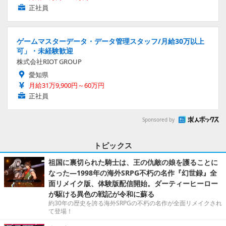
正社員
ゲームマスターデータ・データ管理スタッフ/月給30万以上
可」・未経験歓迎
株式会社RIOT GROUP
愛知県
月給31万9,900円～60万円
正社員
Sponsored by
トピックス
祖国に裏切られた騎士は、王の仇敵の娘を護ることに
なった―1998年の海外SRPG不朽の名作『幻世録』全
面リメイク版、体験版配信開始。ダーティーヒーロー
が駆ける異色の戦記が令和に蘇る
約30年の歴史を誇る海外SRPGの不朽の名作が全面リメイクされ
て登場！