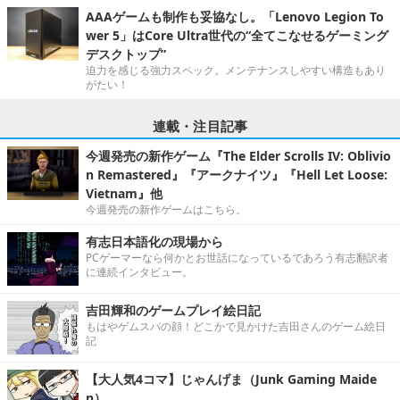
AAAゲームも制作も妥協なし。「Lenovo Legion To
wer 5」はCore Ultra世代の“全てこなせるゲーミング
デスクトップ”
迫力を感じる強力スペック。メンテナンスしやすい構造もあり
がたい！
連載・注目記事
今週発売の新作ゲーム『The Elder Scrolls IV: Oblivio
n Remastered』『アークナイツ』『Hell Let Loose:
Vietnam』他
今週発売の新作ゲームはこちら。
有志日本語化の現場から
PCゲーマーなら何かとお世話になっているであろう有志翻訳者
に連続インタビュー。
吉田輝和のゲームプレイ絵日記
もはやゲムスパの顔！どこかで見かけた吉田さんのゲーム絵日
記
【大人気4コマ】じゃんげま（Junk Gaming Maide
n）