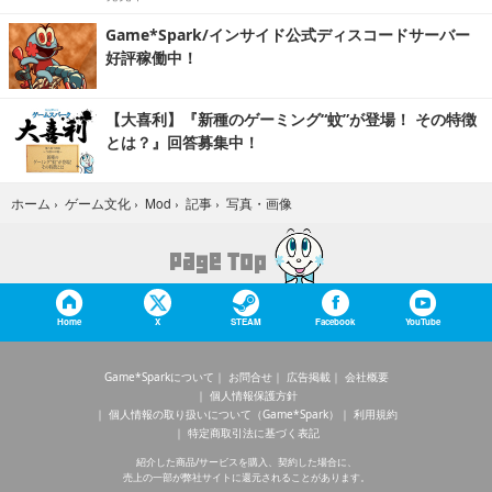
Game*Spark/インサイド公式ディスコードサーバー
好評稼働中！
【大喜利】『新種のゲーミング“蚊”が登場！ その特徴
とは？』回答募集中！
写真・画像
ホーム
›
ゲーム文化
›
Mod
›
記事
›
Home
X
STEAM
Facebook
YouTube
Game*Sparkについて
お問合せ
広告掲載
会社概要
個人情報保護方針
個人情報の取り扱いについて（Game*Spark）
利用規約
特定商取引法に基づく表記
紹介した商品/サービスを購入、契約した場合に、
売上の一部が弊社サイトに還元されることがあります。