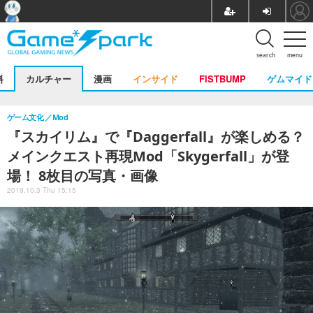
search
menu
料
カルチャー
漫画
インサイド
FISTBUMP
ゲムマイド
ゲーム文化
Mod
『スカイリム』で『Daggerfall』が楽しめる？
メインクエスト再現Mod「Skygerfall」が登
場！ 8枚目の写真・画像
2019.10.3 Thu 15:15