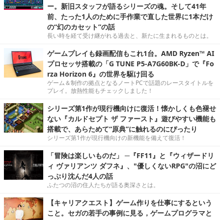
ー。新旧スタッフが語るシリーズの魂。そして41年
前、たった1人のために手作業で直した世界に1本だけ
の“幻のカセット”の話
長い時を経て受け継がれる過去と、新たに生まれるものとは。
ゲームプレイも録画配信もこれ1台。AMD Ryzen™ AI
プロセッサ搭載の「G TUNE P5-A7G60BK-D」で『Fo
rza Horizon 6』の世界を駆け回る
ゲーム＆制作の拠点となるノートPCで話題のレースタイトルを
プレイ。放熱性能もチェックしました！
シリーズ第1作が現行機向けに復活！懐かしくも色褪せ
ない『カルドセプト ザ ファースト』遊びやすい機能も
搭載で、あらためて“原典”に触れるのにぴったり
シリーズ第1作が現行機向けの新機能を備えて復活！
「冒険は楽しいものだ」 ─『FF11』と『ウィザードリ
ィ ヴァリアンツ ダフネ』、"優しくないRPG"の沼にど
っぷり沈んだ4人の話
ふたつの沼の住人たちが語る奥深さとは。
【キャリアクエスト】ゲーム作りを仕事にするという
こと。セガの若手の事例に見る，ゲームプログラマと