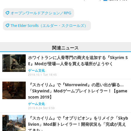
オープンワールドアクション／RPG
The Elder Scrolls（エルダー・スクロールズ）
関連ニュース
ホワイトランに人骨専門の商犬を追加する『Skyrim S
E』Modが登場―人骨を買える場所がようやく
ゲーム文化
2019.10.1 Tue 18:45
『スカイリム』で『Morrowind』の思い出が蘇る…
「Skywind」Modゲームプレイトレイラー！【game
scom 2019】
ゲーム文化
2019.8.24 Sat 9:59
『スカイリム』で『オブリビオン』をリメイク「Skyb
livion」Mod新トレイラー！開発状況も「完成が見え
てきた」