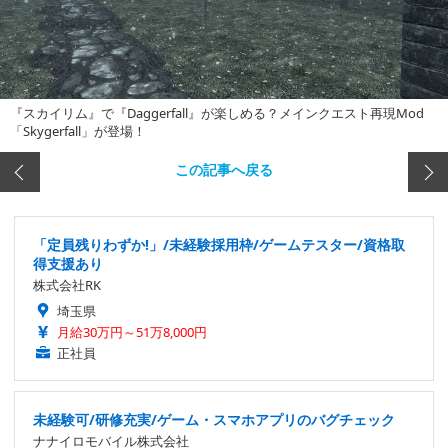
『スカイリム』で『Daggerfall』が楽しめる？メインクエスト再現Mod
「Skygerfall」が登場！
この記事へ戻る
「定員残りわずか!」/未経験採用枠/ゲームテスター/資格取
得支援あり
株式会社RK
埼玉県
月給30万円～51万8,000円
正社員
未経験可/研修充実/ゲーム・スマホアプリのバグチェック
ナナイロモバイル株式会社