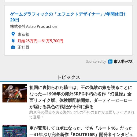
ゲームグラフィックの「エフェクトデザイナー」/年間休日1
29日
株式会社Astro Production
東京都
月給25万円～61万5,700円
正社員
Sponsored by
トピックス
祖国に裏切られた騎士は、王の仇敵の娘を護ることに
なった―1998年の海外SRPG不朽の名作『幻世録』全
面リメイク版、体験版配信開始。ダーティーヒーロー
が駆ける異色の戦記が令和に蘇る
約30年の歴史を誇る海外SRPGの不朽の名作が全面リメイクされ
て登場！
車が変形してロボになった、でも『ルート16』だった
―41年ぶり完全新作『ROUTE16R』開発者インタビュ