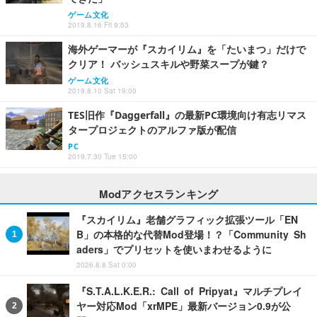
ゲーム文化
2019.8.16 Fri 9:53
海外ゲーマーが『スカイリム』を「たいまつ」だけで
クリア！ バッシュスキルや野菜スープが鍵？
ゲーム文化
2019.8.10 Sat 19:00
TES旧作『Daggerfall』の最新PC環境向け有志リマス
タープロジェクトのアルファ版が配信
PC
2019.7.30 Tue 15:00
Modアクセスランキング
『スカイリム』老舗グラフィック拡張ツール「EN
B」の本格的な代替Mod登場！？「Community Sh
aders」でプリセットを使いまわせるように
2026.8.8 Sat 0:00
『S.T.A.L.K.E.R.: Call of Pripyat』マルチプレイ
ヤー対応Mod「xrMPE」最新バージョン0.9が公