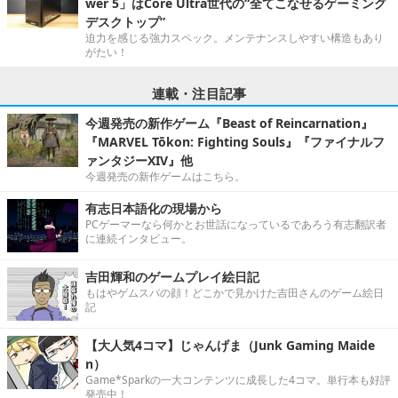
wer 5」はCore Ultra世代の“全てこなせるゲーミング
デスクトップ”
迫力を感じる強力スペック。メンテナンスしやすい構造もあり
がたい！
連載・注目記事
今週発売の新作ゲーム『Beast of Reincarnation』
『MARVEL Tōkon: Fighting Souls』『ファイナルフ
ァンタジーXIV』他
今週発売の新作ゲームはこちら。
有志日本語化の現場から
PCゲーマーなら何かとお世話になっているであろう有志翻訳者
に連続インタビュー。
吉田輝和のゲームプレイ絵日記
もはやゲムスパの顔！どこかで見かけた吉田さんのゲーム絵日
記
【大人気4コマ】じゃんげま（Junk Gaming Maide
n）
Game*Sparkの一大コンテンツに成長した4コマ。単行本も好評
発売中！