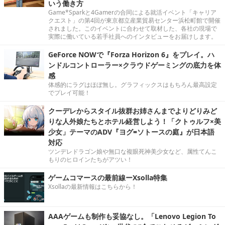
いう働き方
Game*Sparkと4Gamerの合同による就活イベント「キャリア
クエスト」の第4回が東京都立産業貿易センター浜松町館で開催
されました。このイベントに合わせて取材した、各社の現場で
実際に働いている若手社員へのインタビューをお届けします。
GeForce NOWで『Forza Horizon 6』をプレイ。ハ
ンドルコントローラー×クラウドゲーミングの底力を体
感
体感的にラグはほぼ無し。グラフィックスはもちろん最高設定
でプレイ可能！
クーデレからスタイル抜群お姉さんまでよりどりみど
りな人外娘たちとホテル経営しよう！「クトゥルフ×美
少女」テーマのADV『ヨグ=ソトースの庭』が日本語
対応
ツンデレドラゴン娘や無口な複眼死神美少女など、属性てんこ
もりのヒロインたちがアツい！
ゲームコマースの最前線ーXsolla特集
Xsollaの最新情報はこちらから！
AAAゲームも制作も妥協なし。「Lenovo Legion To