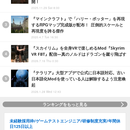
開！
2025.11.29 Sat 8:00
『マインクラフト』で「ハリー・ポッター」を再現
するRPGマップ完成版が配布！ 圧倒的スケールと
再現度を誇る傑作
2020.4.7 Tue 16:30
『スカイリム』を全身VRで楽しめるMod『Skyrim
VR FBT』配信―真のノルドはドラゴンを蹴り飛ばす
2026.7.16 Thu 0:30
『テラリア』大型アプデで公式に日本語対応。古い
日本語化Modを使っている人は解除するよう注意喚
起
2026.1.28 Wed 12:43
ランキングをもっと見る
未経験採用枠/ゲームテストエンジニア/研修制度充実/年間休
日125日以上