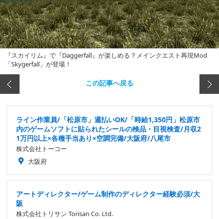
『スカイリム』で『Daggerfall』が楽しめる？メインクエスト再現Mod
「Skygerfall」が登場！
この記事へ戻る
ライン作業員/「松原市」週払いOK/「時給1,350円」松原市
内のゲームソフトに貼られたシールの検品・目視検査/月収2
1万円以上×各種手当あり×空調完備/大阪府/八尾市
株式会社トーコー
大阪府
アートディレクター/ゲーム制作のディレクター経験必須/大
阪
株式会社トリサン Torisan Co. Ltd.