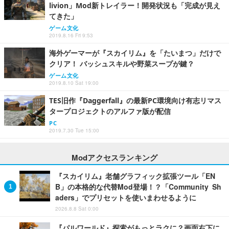
livion」Mod新トレイラー！開発状況も「完成が見え
てきた」
ゲーム文化
2019.8.16 Fri 9:53
海外ゲーマーが『スカイリム』を「たいまつ」だけで
クリア！ バッシュスキルや野菜スープが鍵？
ゲーム文化
2019.8.10 Sat 19:00
TES旧作『Daggerfall』の最新PC環境向け有志リマス
タープロジェクトのアルファ版が配信
PC
2019.7.30 Tue 15:00
Modアクセスランキング
『スカイリム』老舗グラフィック拡張ツール「EN
B」の本格的な代替Mod登場！？「Community Sh
aders」でプリセットを使いまわせるように
2026.8.8 Sat 0:00
『パルワールド』探索がもっとラクに？画面右下に