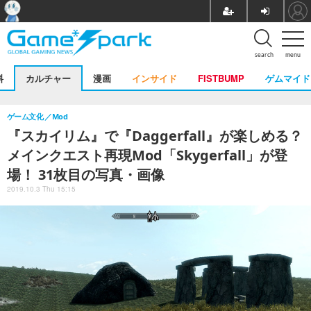
search
menu
料
カルチャー
漫画
インサイド
FISTBUMP
ゲムマイド
ゲーム文化
Mod
『スカイリム』で『Daggerfall』が楽しめる？
メインクエスト再現Mod「Skygerfall」が登
場！ 31枚目の写真・画像
2019.10.3 Thu 15:15