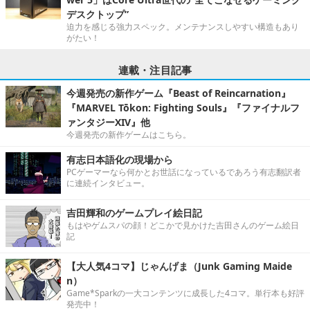
デスクトップ”
迫力を感じる強力スペック。メンテナンスしやすい構造もあり
がたい！
連載・注目記事
今週発売の新作ゲーム『Beast of Reincarnation』
『MARVEL Tōkon: Fighting Souls』『ファイナルフ
ァンタジーXIV』他
今週発売の新作ゲームはこちら。
有志日本語化の現場から
PCゲーマーなら何かとお世話になっているであろう有志翻訳者
に連続インタビュー。
吉田輝和のゲームプレイ絵日記
もはやゲムスパの顔！どこかで見かけた吉田さんのゲーム絵日
記
【大人気4コマ】じゃんげま（Junk Gaming Maide
n）
Game*Sparkの一大コンテンツに成長した4コマ。単行本も好評
発売中！