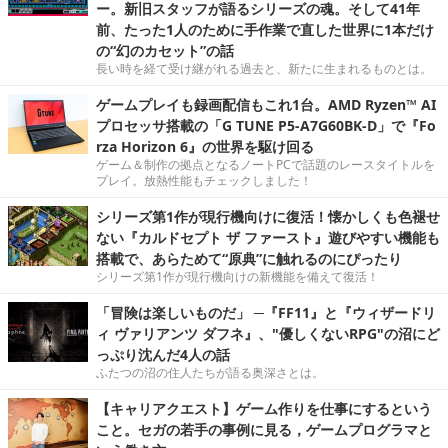
ー。新旧スタッフが語るシリーズの魂。そして41年
前、たった1人のために手作業で直した世界に1本だけ
の“幻のカセット”の話
長い時を経て受け継がれる過去と、新たに生まれるものとは。
ゲームプレイも録画配信もこれ1台。AMD Ryzen™ AI
プロセッサ搭載の「G TUNE P5-A7G60BK-D」で『Fo
rza Horizon 6』の世界を駆け回る
ゲーム＆制作の拠点となるノートPCで話題のレースタイトルを
プレイ。放熱性能もチェックしました！
シリーズ第1作が現行機向けに復活！懐かしくも色褪せ
ない『カルドセプト ザ ファースト』遊びやすい機能も
搭載で、あらためて“原典”に触れるのにぴったり
シリーズ第1作が現行機向けの新機能を備えて復活！
「冒険は楽しいものだ」 ─『FF11』と『ウィザードリ
ィ ヴァリアンツ ダフネ』、"優しくないRPG"の沼にど
っぷり沈んだ4人の話
ふたつの沼の住人たちが語る奥深さとは。
【キャリアクエスト】ゲーム作りを仕事にするという
こと。セガの若手の事例に見る，ゲームプログラマと