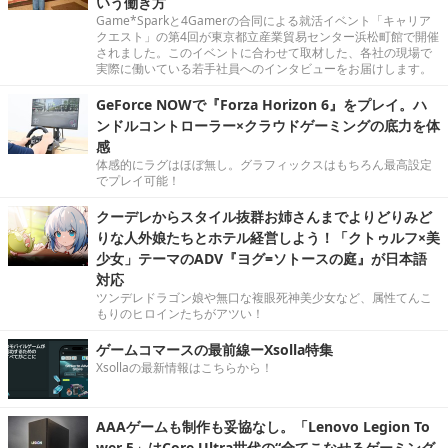
いう働き方
Game*Sparkと4Gamerの合同による就活イベント「キャリア
クエスト」の第4回が東京都立産業貿易センター浜松町館で開催
されました。このイベントに合わせて取材した、各社の現場で
実際に働いている若手社員へのインタビューをお届けします。
GeForce NOWで『Forza Horizon 6』をプレイ。ハ
ンドルコントローラー×クラウドゲーミングの底力を体
感
体感的にラグはほぼ無し。グラフィックスはもちろん最高設定
でプレイ可能！
クーデレからスタイル抜群お姉さんまでよりどりみど
りな人外娘たちとホテル経営しよう！「クトゥルフ×美
少女」テーマのADV『ヨグ=ソトースの庭』が日本語
対応
ツンデレドラゴン娘や無口な複眼死神美少女など、属性てんこ
もりのヒロインたちがアツい！
ゲームコマースの最前線ーXsolla特集
Xsollaの最新情報はこちらから！
AAAゲームも制作も妥協なし。「Lenovo Legion To
wer 5」はCore Ultra世代の“全てこなせるゲーミング