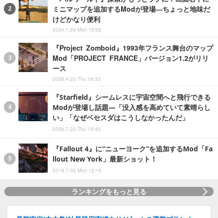
ミニマップを追加するModが登場―ちょっと地味だ
けどかなり便利
2024.1.29 Mon 12:02
『Project Zomboid』1993年フランス舞台のマップ
Mod「PROJECT FRANCE」バージョン1.2がリリ
ース
2026.4.23 Thu 16:32
『Starfield』シームレスに宇宙空間へと飛行できる
Modが登場し話題―「没入感を高めていて素晴らし
い」「なぜベセスダはこうしなかったんだ」
2026.7.23 Thu 19:45
『Fallout 4』に“ニューヨーク”を追加するMod「Fa
llout New York」最新ショット！
2018.7.30 Mon 12:15
ランキングをもっと見る