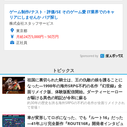
ゲーム制作/テスト・評価/SE そのゲーム愛 IT業界でのキャ
リアにしませんか バグ探し
株式会社スタッフサービス
東京都
月給24万5,000円～50万円
正社員
Sponsored by
トピックス
祖国に裏切られた騎士は、王の仇敵の娘を護ることに
なった―1998年の海外SRPG不朽の名作『幻世録』全
面リメイク版、体験版配信開始。ダーティーヒーロー
が駆ける異色の戦記が令和に蘇る
約30年の歴史を誇る海外SRPGの不朽の名作が全面リメイクされ
て登場！
車が変形してロボになった、でも『ルート16』だった
―41年ぶり完全新作『ROUTE16R』開発者インタビュ