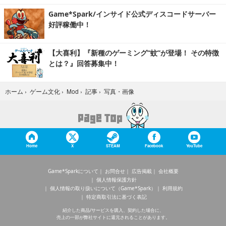
Game*Spark/インサイド公式ディスコードサーバー
好評稼働中！
【大喜利】『新種のゲーミング“蚊”が登場！ その特徴
とは？』回答募集中！
写真・画像
ホーム
›
ゲーム文化
›
Mod
›
記事
›
Home
X
STEAM
Facebook
YouTube
Game*Sparkについて
お問合せ
広告掲載
会社概要
個人情報保護方針
個人情報の取り扱いについて（Game*Spark）
利用規約
特定商取引法に基づく表記
紹介した商品/サービスを購入、契約した場合に、
売上の一部が弊社サイトに還元されることがあります。