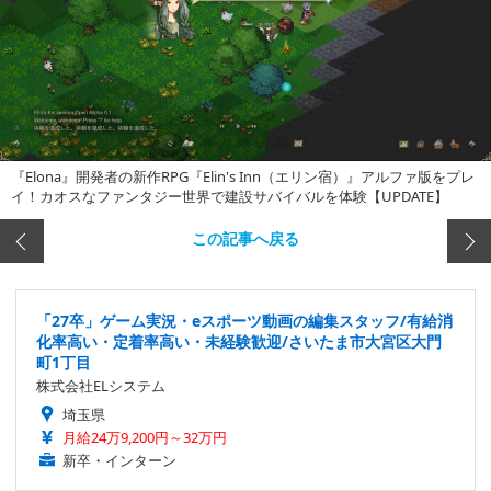
『Elona』開発者の新作RPG『Elin's Inn（エリン宿）』アルファ版をプレ
イ！カオスなファンタジー世界で建設サバイバルを体験【UPDATE】
この記事へ戻る
「27卒」ゲーム実況・eスポーツ動画の編集スタッフ/有給消
化率高い・定着率高い・未経験歓迎/さいたま市大宮区大門
町1丁目
株式会社ELシステム
埼玉県
月給24万9,200円～32万円
新卒・インターン