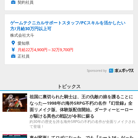
契約社員
ゲームテクニカルサポートスタッフ/PCスキルを活かしたい
方/月給30万円以上可
株式会社大斗
愛知県
月給22万4,900円～32万9,700円
正社員
Sponsored by
トピックス
祖国に裏切られた騎士は、王の仇敵の娘を護ることに
なった―1998年の海外SRPG不朽の名作『幻世録』全
面リメイク版、体験版配信開始。ダーティーヒーロー
が駆ける異色の戦記が令和に蘇る
約30年の歴史を誇る海外SRPGの不朽の名作が全面リメイクされ
て登場！
車が変形してロボになった、でも『ルート16』だった