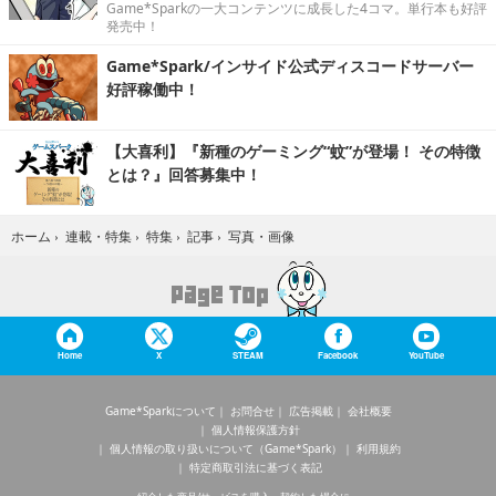
Game*Sparkの一大コンテンツに成長した4コマ。単行本も好評
発売中！
Game*Spark/インサイド公式ディスコードサーバー
好評稼働中！
【大喜利】『新種のゲーミング“蚊”が登場！ その特徴
とは？』回答募集中！
写真・画像
ホーム
›
連載・特集
›
特集
›
記事
›
Home
X
STEAM
Facebook
YouTube
Game*Sparkについて
お問合せ
広告掲載
会社概要
個人情報保護方針
個人情報の取り扱いについて（Game*Spark）
利用規約
特定商取引法に基づく表記