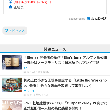
月給26万3,900円～32万円
正社員
Sponsored by
トピックス
関連ニュース
『Elona』開発者の新作『Elin's Inn』アルファ版公開
ー舞台はノースティリス！日本語でもプレイ可能
PC
2019.10.17 Thu 12:28
机の上に小さな工場を建設する『Little Big Worksho
p』発表！ 色々な製品を製造して出荷しよう
ニュース
2019.9.18 Wed 17:00
Sci-Fi基地建設サバイバル『Outpost Zero』PC向けに
正式版配信―人類の為に惑星を開拓！