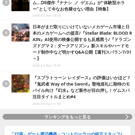
ム…DS傑作『ナナシ ノ ゲエム』が“体験型ホラ
ー”として今なお色褪せない理由【特集】
2026.8.9 Sun 19:30
日本がまだ取りにいけていないメカゲーム市場と日
本のメカゲームへの提言/『Stellar Blade: BLOOD R
AIN』AI使用の映像公開するも反感買う/『ドラゴン
ズドグマ 2：ダークアリズン』新スキルやハードモ
ード制作中など明かすQ&A公開【週刊スパラン7/31
～】
2026.8.9 Sun 15:00
『スプラトゥーン レイダース』の評価はいかほど？
『鬼武者 Way of the Sword』聖地巡礼に期待のモ
バイル向け『幻水』など新作が目白押し！ゲムスパ
注目タイトルまとめ#4
2026.8.9 Sun 11:00
ランキングをもっと見る
「27卒」ゲーム周辺機器・コントローラーの組立スタッフ/