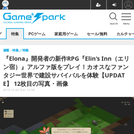
search
menu
グ
特集
PCゲーム
家庭用ゲーム
セール/無料
カルチャ
連載・特集
特集
『Elona』開発者の新作RPG『Elin's Inn（エリ
ン宿）』アルファ版をプレイ！カオスなファン
タジー世界で建設サバイバルを体験【UPDAT
E】 12枚目の写真・画像
2019.10.20 Sun 10:00