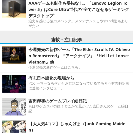
AAAゲームも制作も妥協なし。「Lenovo Legion To
wer 5」はCore Ultra世代の“全てこなせるゲーミング
デスクトップ”
迫力を感じる強力スペック。メンテナンスしやすい構造もあり
がたい！
連載・注目記事
今週発売の新作ゲーム『The Elder Scrolls IV: Oblivio
n Remastered』『アークナイツ』『Hell Let Loose:
Vietnam』他
今週発売の新作ゲームはこちら。
有志日本語化の現場から
PCゲーマーなら何かとお世話になっているであろう有志翻訳者
に連続インタビュー。
吉田輝和のゲームプレイ絵日記
もはやゲムスパの顔！どこかで見かけた吉田さんのゲーム絵日
記
【大人気4コマ】じゃんげま（Junk Gaming Maide
n）