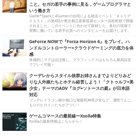
こと。セガの若手の事例に見る，ゲームプログラマと
いう働き方
Game*Sparkと4Gamerの合同による就活イベント「キャリア
クエスト」の第4回が東京都立産業貿易センター浜松町館で開催
されました。このイベントに合わせて取材した、各社の現場で
実際に働いている若手社員へのインタビューをお届けします。
GeForce NOWで『Forza Horizon 6』をプレイ。ハ
ンドルコントローラー×クラウドゲーミングの底力を体
感
体感的にラグはほぼ無し。グラフィックスはもちろん最高設定
でプレイ可能！
クーデレからスタイル抜群お姉さんまでよりどりみど
りな人外娘たちとホテル経営しよう！「クトゥルフ×美
少女」テーマのADV『ヨグ=ソトースの庭』が日本語
対応
ツンデレドラゴン娘や無口な複眼死神美少女など、属性てんこ
もりのヒロインたちがアツい！
ゲームコマースの最前線ーXsolla特集
Xsollaの最新情報はこちらから！