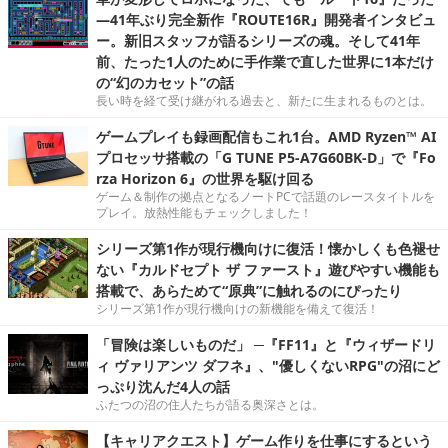
―41年ぶり完全新作『ROUTE16R』開発者インタビュ
ー。新旧スタッフが語るシリーズの魂。そして41年
前、たった1人のために手作業で直した世界に1本だけ
の“幻のカセット”の話
長い時を経て受け継がれる過去と、新たに生まれるものとは。
ゲームプレイも録画配信もこれ1台。AMD Ryzen™ AI
プロセッサ搭載の「G TUNE P5-A7G60BK-D」で『Fo
rza Horizon 6』の世界を駆け回る
ゲーム＆制作の拠点となるノートPCで話題のレースタイトルを
プレイ。放熱性能もチェックしました！
シリーズ第1作が現行機向けに復活！懐かしくも色褪せ
ない『カルドセプト ザ ファースト』遊びやすい機能も
搭載で、あらためて“原典”に触れるのにぴったり
シリーズ第1作が現行機向けの新機能を備えて復活！
「冒険は楽しいものだ」 ─『FF11』と『ウィザードリ
ィ ヴァリアンツ ダフネ』、"優しくないRPG"の沼にど
っぷり沈んだ4人の話
ふたつの沼の住人たちが語る奥深さとは。
【キャリアクエスト】ゲーム作りを仕事にするという