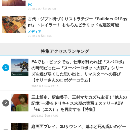
PC
2019.7.27 Sat 20:00
古代エジプト街づくりストラテジー『Builders Of Egy
pt』トレイラー！ もちろんピラミッドも建設可能
メディア
2019.7.6 Sat 1:30
特集アクセスランキング
EAでもエピックでも、仕事が終われば『スパロボ』
の時間だった―『スーパーロボット大戦Z』シリー
ズを遊び尽くした思い出と、リマスターへの喜び
【オリーさんのロボゲーコラム】
2026.8.9 Sun 17:15
三上博史、釈由美子、三村マサカズら主演！“他人の
記憶”へ潜るドリキャス末期の実写ミステリーADV
『es（エス）』を再訪する【特集】
2026.8.9 Sun 17:00
縦画面プレイ、3Dサウンド、遊ぶと死ぬ呪いのゲー