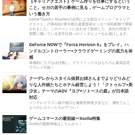
【キャリアクエスト】ゲーム作りを仕事にするという
こと。セガの若手の事例に見る，ゲームプログラマと
いう働き方
Game*Sparkと4Gamerの合同による就活イベント「キャリア
クエスト」の第4回が東京都立産業貿易センター浜松町館で開催
されました。このイベントに合わせて取材した、各社の現場で
実際に働いている若手社員へのインタビューをお届けします。
GeForce NOWで『Forza Horizon 6』をプレイ。ハ
ンドルコントローラー×クラウドゲーミングの底力を体
感
体感的にラグはほぼ無し。グラフィックスはもちろん最高設定
でプレイ可能！
クーデレからスタイル抜群お姉さんまでよりどりみど
りな人外娘たちとホテル経営しよう！「クトゥルフ×美
少女」テーマのADV『ヨグ=ソトースの庭』が日本語
対応
ツンデレドラゴン娘や無口な複眼死神美少女など、属性てんこ
もりのヒロインたちがアツい！
ゲームコマースの最前線ーXsolla特集
Xsollaの最新情報はこちらから！