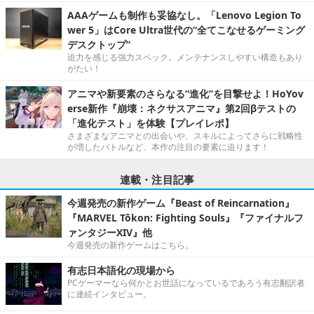
AAAゲームも制作も妥協なし。「Lenovo Legion To
wer 5」はCore Ultra世代の“全てこなせるゲーミング
デスクトップ”
迫力を感じる強力スペック。メンテナンスしやすい構造もあり
がたい！
アニマや新要素のさらなる“進化”を目撃せよ！HoYov
erse新作『崩壊：ネクサスアニマ』第2回βテストの
「進化テスト」を体験【プレイレポ】
さまざまなアニマとの出会いや、スキルによってさらに戦略性
が増したバトルなど、本作の注目の要素に迫ります！
連載・注目記事
今週発売の新作ゲーム『Beast of Reincarnation』
『MARVEL Tōkon: Fighting Souls』『ファイナルフ
ァンタジーXIV』他
今週発売の新作ゲームはこちら。
有志日本語化の現場から
PCゲーマーなら何かとお世話になっているであろう有志翻訳者
に連続インタビュー。