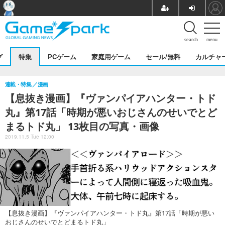
search
menu
グ
特集
PCゲーム
家庭用ゲーム
セール/無料
カルチャ
連載・特集
漫画
【息抜き漫画】『ヴァンパイアハンター・トド
丸』第17話「時期が悪いおじさんのせいでとど
まるトド丸」 13枚目の写真・画像
2019.11.5 Tue 12:00
【息抜き漫画】『ヴァンパイアハンター・トド丸』第17話「時期が悪い
おじさんのせいでとどまるトド丸」