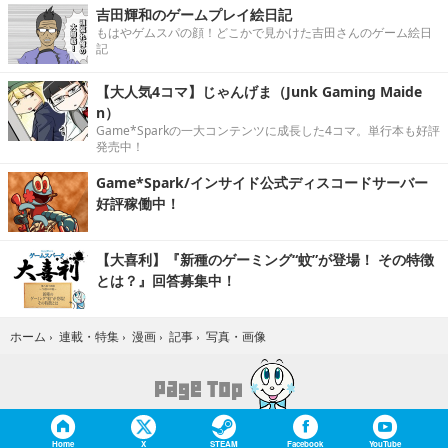
吉田輝和のゲームプレイ絵日記
もはやゲムスパの顔！どこかで見かけた吉田さんのゲーム絵日
記
【大人気4コマ】じゃんげま（Junk Gaming Maide
n）
Game*Sparkの一大コンテンツに成長した4コマ。単行本も好評
発売中！
Game*Spark/インサイド公式ディスコードサーバー
好評稼働中！
【大喜利】『新種のゲーミング“蚊”が登場！ その特徴
とは？』回答募集中！
写真・画像
ホーム
›
連載・特集
›
漫画
›
記事
›
Home
X
STEAM
Facebook
YouTube