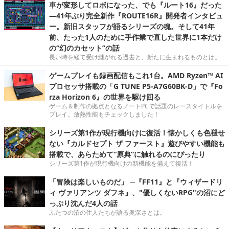
車が変形してロボになった、でも『ルート16』だった
―41年ぶり完全新作『ROUTE16R』開発者インタビュ
ー。新旧スタッフが語るシリーズの魂。そして41年
前、たった1人のために手作業で直した世界に1本だけ
の“幻のカセット”の話
長い時を経て受け継がれる過去と、新たに生まれるものとは。
ゲームプレイも録画配信もこれ1台。AMD Ryzen™ AI
プロセッサ搭載の「G TUNE P5-A7G60BK-D」で『Fo
rza Horizon 6』の世界を駆け回る
ゲーム＆制作の拠点となるノートPCで話題のレースタイトルを
プレイ。放熱性能もチェックしました！
シリーズ第1作が現行機向けに復活！懐かしくも色褪せ
ない『カルドセプト ザ ファースト』遊びやすい機能も
搭載で、あらためて“原典”に触れるのにぴったり
シリーズ第1作が現行機向けの新機能を備えて復活！
「冒険は楽しいものだ」 ─『FF11』と『ウィザードリ
ィ ヴァリアンツ ダフネ』、"優しくないRPG"の沼にど
っぷり沈んだ4人の話
ふたつの沼の住人たちが語る奥深さとは。