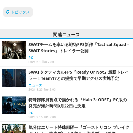
トピックス
関連ニュース
SWATチームを率いる戦術FPS新作『Tactical Squad -
SWAT Stories』トレイラー公開
PC
2021.6.1 Tue 7:30
SWATタクティカルFPS『Ready Or Not』最新トレイ
ラー！Team17との提携で早期アクセス実施予定
ニュース
2021.3.23 Tue 2:03
特殊部隊員視点で描かれる『Halo 3: ODST』PC版の
発売が海外時間9月22日に決定
PC
2020.9.15 Tue 7:00
気分はエリート特殊部隊―『ゴーストリコン ブレイク