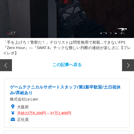
「手を上げろ！警察だ！」テロリストは問答無用で射殺…できないFPS
『Zero Hour』―『SWAT 4』チックな難しい判断の連続が楽しさに【プレ
イレポ】
この記事へ戻る
ゲームテクニカルサポートスタッフ/第2新卒歓迎/土日祝休
み/昇給あり
株式会社Le Lien
大阪府
月給22万6,200円～31万2,400円
正社員