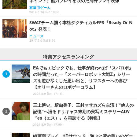
ポイント』協力プレイを収めた海外プレイ映像
家庭用ゲーム
2019.6.18 Tue 18:00
SWATチーム描く本格タクティカルFPS『Ready Or N
ot』発表！
ニュース
2017.5.6 Sat 8:56
特集アクセスランキング
EAでもエピックでも、仕事が終われば『スパロボ』
の時間だった―『スーパーロボット大戦Z』シリー
ズを遊び尽くした思い出と、リマスターへの喜び
【オリーさんのロボゲーコラム】
2026.8.9 Sun 17:15
三上博史、釈由美子、三村マサカズら主演！“他人の
記憶”へ潜るドリキャス末期の実写ミステリーADV
『es（エス）』を再訪する【特集】
2026.8.9 Sun 17:00
縦画面プレイ、3Dサウンド、遊ぶと死ぬ呪いのゲー