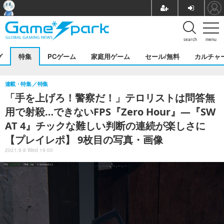
search
menu
グ
特集
PCゲーム
家庭用ゲーム
セール/無料
カルチャ
連載・特集
特集
「手を上げろ！警察だ！」テロリストは問答無
用で射殺…できないFPS『Zero Hour』―『SW
AT 4』チックな難しい判断の連続が楽しさに
【プレイレポ】 9枚目の写真・画像
2021.9.8 Wed 19:00