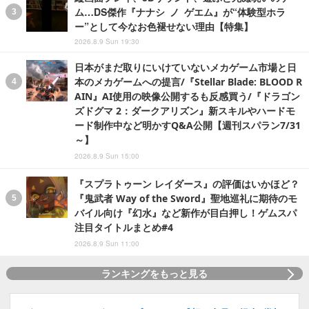
ム…DS傑作『ナナシ ノ ゲエム』が“体験型ホラ
ー”として今なお色褪せない理由【特集】
2026.8.9 Sun 19:30
日本がまだ取りにいけていないメカゲーム市場と日
本のメカゲームへの提言/『Stellar Blade: BLOOD R
AIN』AI使用の映像公開するも反感買う/『ドラゴン
ズドグマ 2：ダークアリズン』新スキルやハードモ
ード制作中など明かすQ&A公開【週刊スパラン7/31
～】
2026.8.9 Sun 15:00
『スプラトゥーン レイダース』の評価はいかほど？
『鬼武者 Way of the Sword』聖地巡礼に期待のモ
バイル向け『幻水』など新作が目白押し！ゲムスパ
注目タイトルまとめ#4
2026.8.9 Sun 11:00
ランキングをもっと見る