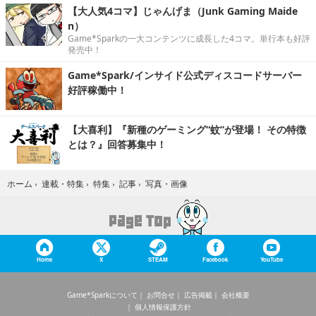
【大人気4コマ】じゃんげま（Junk Gaming Maide
n）
Game*Sparkの一大コンテンツに成長した4コマ。単行本も好評
発売中！
Game*Spark/インサイド公式ディスコードサーバー
好評稼働中！
【大喜利】『新種のゲーミング“蚊”が登場！ その特徴
とは？』回答募集中！
写真・画像
ホーム
›
連載・特集
›
特集
›
記事
›
Home
X
STEAM
Facebook
YouTube
Game*Sparkについて
お問合せ
広告掲載
会社概要
個人情報保護方針