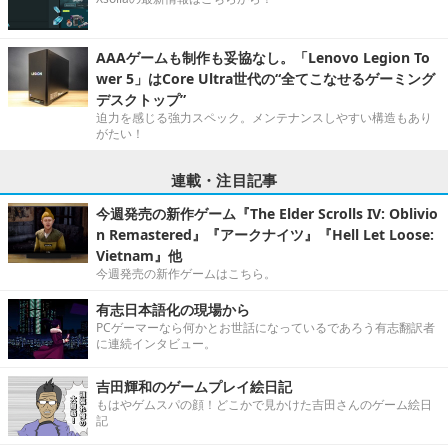
AAAゲームも制作も妥協なし。「Lenovo Legion To
wer 5」はCore Ultra世代の“全てこなせるゲーミング
デスクトップ”
迫力を感じる強力スペック。メンテナンスしやすい構造もあり
がたい！
連載・注目記事
今週発売の新作ゲーム『The Elder Scrolls IV: Oblivio
n Remastered』『アークナイツ』『Hell Let Loose:
Vietnam』他
今週発売の新作ゲームはこちら。
有志日本語化の現場から
PCゲーマーなら何かとお世話になっているであろう有志翻訳者
に連続インタビュー。
吉田輝和のゲームプレイ絵日記
もはやゲムスパの顔！どこかで見かけた吉田さんのゲーム絵日
記