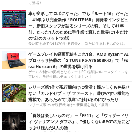
て登場！
車が変形してロボになった、でも『ルート16』だった
―41年ぶり完全新作『ROUTE16R』開発者インタビュ
ー。新旧スタッフが語るシリーズの魂。そして41年
前、たった1人のために手作業で直した世界に1本だけ
の“幻のカセット”の話
長い時を経て受け継がれる過去と、新たに生まれるものとは。
ゲームプレイも録画配信もこれ1台。AMD Ryzen™ AI
プロセッサ搭載の「G TUNE P5-A7G60BK-D」で『Fo
rza Horizon 6』の世界を駆け回る
ゲーム＆制作の拠点となるノートPCで話題のレースタイトルを
プレイ。放熱性能もチェックしました！
シリーズ第1作が現行機向けに復活！懐かしくも色褪せ
ない『カルドセプト ザ ファースト』遊びやすい機能も
搭載で、あらためて“原典”に触れるのにぴったり
シリーズ第1作が現行機向けの新機能を備えて復活！
「冒険は楽しいものだ」 ─『FF11』と『ウィザードリ
ィ ヴァリアンツ ダフネ』、"優しくないRPG"の沼にど
っぷり沈んだ4人の話