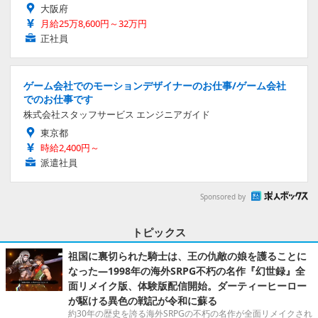
大阪府
月給25万8,600円～32万円
正社員
ゲーム会社でのモーションデザイナーのお仕事/ゲーム会社
でのお仕事です
株式会社スタッフサービス エンジニアガイド
東京都
時給2,400円～
派遣社員
Sponsored by
トピックス
祖国に裏切られた騎士は、王の仇敵の娘を護ることに
なった―1998年の海外SRPG不朽の名作『幻世録』全
面リメイク版、体験版配信開始。ダーティーヒーロー
が駆ける異色の戦記が令和に蘇る
約30年の歴史を誇る海外SRPGの不朽の名作が全面リメイクされ