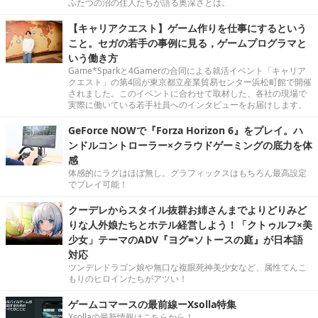
ふたつの沼の住人たちが語る奥深さとは。
【キャリアクエスト】ゲーム作りを仕事にするという
こと。セガの若手の事例に見る，ゲームプログラマと
いう働き方
Game*Sparkと4Gamerの合同による就活イベント「キャリア
クエスト」の第4回が東京都立産業貿易センター浜松町館で開催
されました。このイベントに合わせて取材した、各社の現場で
実際に働いている若手社員へのインタビューをお届けします。
GeForce NOWで『Forza Horizon 6』をプレイ。ハ
ンドルコントローラー×クラウドゲーミングの底力を体
感
体感的にラグはほぼ無し。グラフィックスはもちろん最高設定
でプレイ可能！
クーデレからスタイル抜群お姉さんまでよりどりみど
りな人外娘たちとホテル経営しよう！「クトゥルフ×美
少女」テーマのADV『ヨグ=ソトースの庭』が日本語
対応
ツンデレドラゴン娘や無口な複眼死神美少女など、属性てんこ
もりのヒロインたちがアツい！
ゲームコマースの最前線ーXsolla特集
Xsollaの最新情報はこちらから！