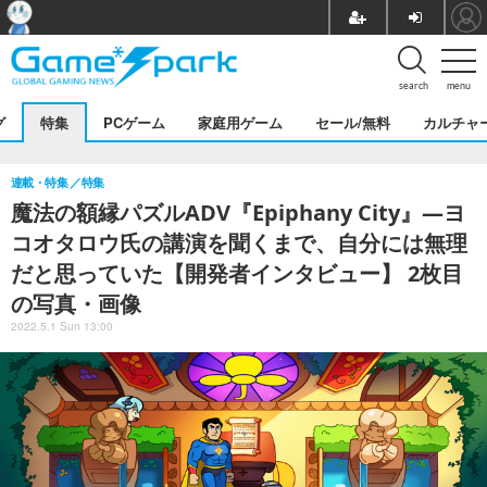
search
menu
グ
特集
PCゲーム
家庭用ゲーム
セール/無料
カルチャ
連載・特集
特集
魔法の額縁パズルADV『Epiphany City』―ヨ
コオタロウ氏の講演を聞くまで、自分には無理
だと思っていた【開発者インタビュー】 2枚目
の写真・画像
2022.5.1 Sun 13:00