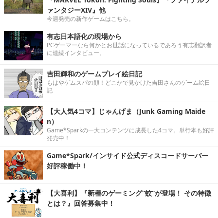
ァンタジーXIV』他
今週発売の新作ゲームはこちら。
有志日本語化の現場から
PCゲーマーなら何かとお世話になっているであろう有志翻訳者
に連続インタビュー。
吉田輝和のゲームプレイ絵日記
もはやゲムスパの顔！どこかで見かけた吉田さんのゲーム絵日
記
【大人気4コマ】じゃんげま（Junk Gaming Maide
n）
Game*Sparkの一大コンテンツに成長した4コマ。単行本も好評
発売中！
Game*Spark/インサイド公式ディスコードサーバー
好評稼働中！
【大喜利】『新種のゲーミング“蚊”が登場！ その特徴
とは？』回答募集中！