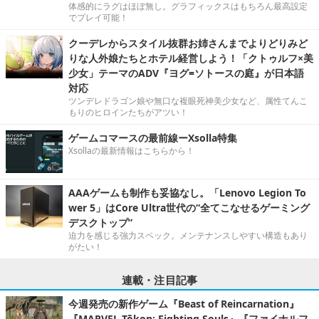
体感的にラグはほぼ無し。グラフィックスはもちろん最高設定
でプレイ可能！
クーデレからスタイル抜群お姉さんまでよりどりみど
りな人外娘たちとホテル経営しよう！「クトゥルフ×美
少女」テーマのADV『ヨグ=ソトースの庭』が日本語
対応
ツンデレドラゴン娘や無口な複眼死神美少女など、属性てんこ
もりのヒロインたちがアツい！
ゲームコマースの最前線ーXsolla特集
Xsollaの最新情報はこちらから！
AAAゲームも制作も妥協なし。「Lenovo Legion To
wer 5」はCore Ultra世代の“全てこなせるゲーミング
デスクトップ”
迫力を感じる強力スペック。メンテナンスしやすい構造もあり
がたい！
連載・注目記事
今週発売の新作ゲーム『Beast of Reincarnation』
『MARVEL Tōkon: Fighting Souls』『ファイナルフ