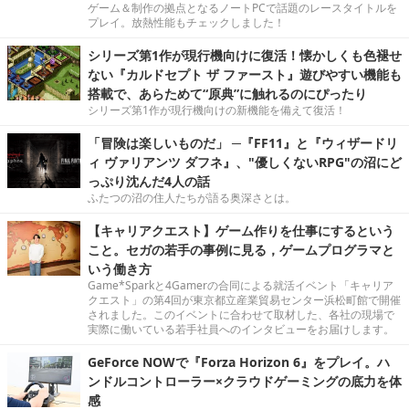
ゲーム＆制作の拠点となるノートPCで話題のレースタイトルを
プレイ。放熱性能もチェックしました！
シリーズ第1作が現行機向けに復活！懐かしくも色褪せ
ない『カルドセプト ザ ファースト』遊びやすい機能も
搭載で、あらためて“原典”に触れるのにぴったり
シリーズ第1作が現行機向けの新機能を備えて復活！
「冒険は楽しいものだ」 ─『FF11』と『ウィザードリ
ィ ヴァリアンツ ダフネ』、"優しくないRPG"の沼にど
っぷり沈んだ4人の話
ふたつの沼の住人たちが語る奥深さとは。
【キャリアクエスト】ゲーム作りを仕事にするという
こと。セガの若手の事例に見る，ゲームプログラマと
いう働き方
Game*Sparkと4Gamerの合同による就活イベント「キャリア
クエスト」の第4回が東京都立産業貿易センター浜松町館で開催
されました。このイベントに合わせて取材した、各社の現場で
実際に働いている若手社員へのインタビューをお届けします。
GeForce NOWで『Forza Horizon 6』をプレイ。ハ
ンドルコントローラー×クラウドゲーミングの底力を体
感