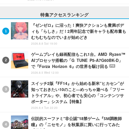
特集アクセスランキング
『ゼンゼロ』に沼った！爽快アクションも豊満ボデ
ィも「らしさ」だ！2周年記念で新キャラも配布量も
むちむちなのでいまが始めどき
2026.8.8 Sat 19:00
ゲームプレイも録画配信もこれ1台。AMD Ryzen™
AIプロセッサ搭載の「G TUNE P5-A7G60BK-D」
で『Forza Horizon 6』の世界を駆け回る
PR
2026.8.5 Wed 12:00
スイッチ2版『FF14』から始める新米“ヒカセン”が
知っておきたい10のこと―めっちゃ遊べる「フリー
トライアル」や、初心者でも安心の「コンテンツサ
ポーター」システム【特集】
2026.8.4 Tue 22:20
伝説的スーファミ“非公認”18禁ゲーム『SM調教師
瞳』の「ニセモノ」を秋葉原に買いに行ってみた