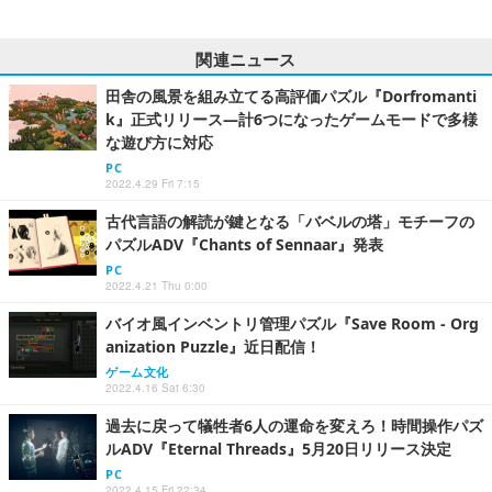
関連ニュース
田舎の風景を組み立てる高評価パズル『Dorfromanti
k』正式リリース―計6つになったゲームモードで多様
な遊び方に対応
PC
2022.4.29 Fri 7:15
古代言語の解読が鍵となる「バベルの塔」モチーフの
パズルADV『Chants of Sennaar』発表
PC
2022.4.21 Thu 0:00
バイオ風インベントリ管理パズル『Save Room - Org
anization Puzzle』近日配信！
ゲーム文化
2022.4.16 Sat 6:30
過去に戻って犠牲者6人の運命を変えろ！時間操作パズ
ルADV『Eternal Threads』5月20日リリース決定
PC
2022.4.15 Fri 22:34