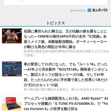
Sponsored by
トピックス
祖国に裏切られた騎士は、王の仇敵の娘を護ることに
なった―1998年の海外SRPG不朽の名作『幻世録』全
面リメイク版、体験版配信開始。ダーティーヒーロー
が駆ける異色の戦記が令和に蘇る
約30年の歴史を誇る海外SRPGの不朽の名作が全面リメイクされ
て登場！
車が変形してロボになった、でも『ルート16』だった
―41年ぶり完全新作『ROUTE16R』開発者インタビュ
ー。新旧スタッフが語るシリーズの魂。そして41年
前、たった1人のために手作業で直した世界に1本だけ
の“幻のカセット”の話
長い時を経て受け継がれる過去と、新たに生まれるものとは。
ゲームプレイも録画配信もこれ1台。AMD Ryzen™ AI
プロセッサ搭載の「G TUNE P5-A7G60BK-D」で『Fo
rza Horizon 6』の世界を駆け回る