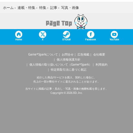
写真・画像
ホーム
›
連載・特集
›
特集
›
記事
›
Home
X
STEAM
Facebook
YouTube
Game*Sparkについて
お問合せ
広告掲載
会社概要
個人情報保護方針
個人情報の取り扱いについて（Game*Spark）
利用規約
特定商取引法に基づく表記
紹介した商品/サービスを購入、契約した場合に、
売上の一部が弊社サイトに還元されることがあります。
当サイトに掲載の記事・見出し・写真・画像の無断転載を禁じます。
Copyright © 2026 IID, Inc.