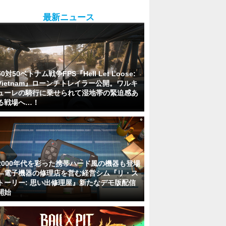
最新ニュース
50対50ベトナム戦争FPS『Hell Let Loose:
Vietnam』ローンチトレイラー公開。ワルキ
ューレの騎行に乗せられて湿地帯の緊迫感あ
る戦場へ…！
2000年代を彩った携帯ハード風の機器も登場
―電子機器の修理店を営む経営シム『リ・ス
トーリー: 思い出修理屋』新たなデモ版配信
開始