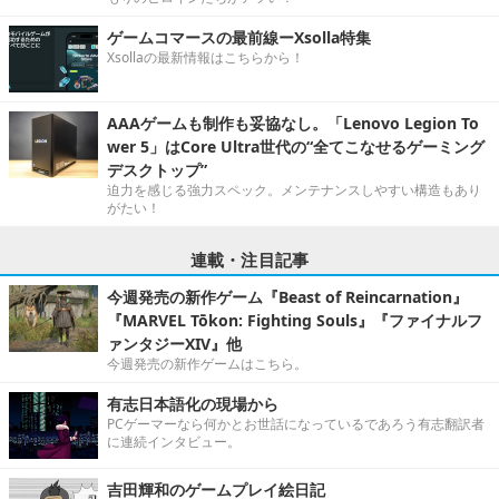
ゲームコマースの最前線ーXsolla特集
Xsollaの最新情報はこちらから！
AAAゲームも制作も妥協なし。「Lenovo Legion To
wer 5」はCore Ultra世代の“全てこなせるゲーミング
デスクトップ”
迫力を感じる強力スペック。メンテナンスしやすい構造もあり
がたい！
連載・注目記事
今週発売の新作ゲーム『Beast of Reincarnation』
『MARVEL Tōkon: Fighting Souls』『ファイナルフ
ァンタジーXIV』他
今週発売の新作ゲームはこちら。
有志日本語化の現場から
PCゲーマーなら何かとお世話になっているであろう有志翻訳者
に連続インタビュー。
吉田輝和のゲームプレイ絵日記