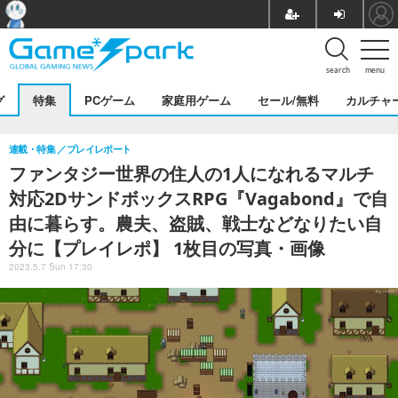
search
menu
グ
特集
PCゲーム
家庭用ゲーム
セール/無料
カルチャ
連載・特集
プレイレポート
ファンタジー世界の住人の1人になれるマルチ
対応2DサンドボックスRPG『Vagabond』で自
由に暮らす。農夫、盗賊、戦士などなりたい自
分に【プレイレポ】 1枚目の写真・画像
2023.5.7 Sun 17:30