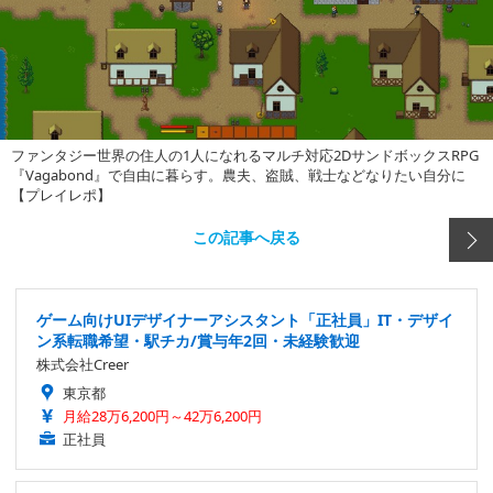
ファンタジー世界の住人の1人になれるマルチ対応2DサンドボックスRPG
『Vagabond』で自由に暮らす。農夫、盗賊、戦士などなりたい自分に
【プレイレポ】
この記事へ戻る
ゲーム向けUIデザイナーアシスタント「正社員」IT・デザイ
ン系転職希望・駅チカ/賞与年2回・未経験歓迎
株式会社Creer
東京都
月給28万6,200円～42万6,200円
正社員