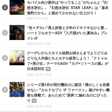
モバイル向け新作は“やってること”がちゃんと『幻
想水滸伝』。『幻想水滸伝 STAR LEAP』は「基本
無料だから」と舐めてかかれない仕上がり！
2026.8.7 Fri 18:00
“色々デカい”美人妖怪と少年のドキドキなひと夏…
ハートフルホラーADV『八尺様がいた夏休み』プレ
イレポ
2026.8.2 Sun 19:00
クーデレからスタイル抜群お姉さんまでよりどりみ
どりな人外娘たちとホテル経営しよう！「クトゥル
フ×美少女」テーマのADV『ヨグ=ソトースの庭』が
日本語対応
PR
2026.7.23 Thu 12:05
シリーズ第1作が現行機向けに復活！懐かしくも色褪
せない『カルドセプト ザ ファースト』遊びやすい機
能も搭載で、あらためて“原典”に触れるのにぴった
り
PR
2026.7.30 Thu 12:00