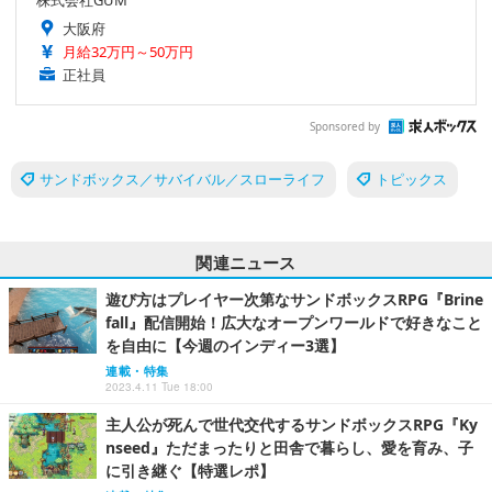
大阪府
月給32万円～50万円
正社員
Sponsored by
サンドボックス／サバイバル／スローライフ
トピックス
関連ニュース
遊び方はプレイヤー次第なサンドボックスRPG『Brine
fall』配信開始！広大なオープンワールドで好きなこと
を自由に【今週のインディー3選】
連載・特集
2023.4.11 Tue 18:00
主人公が死んで世代交代するサンドボックスRPG『Ky
nseed』ただまったりと田舎で暮らし、愛を育み、子
に引き継ぐ【特選レポ】