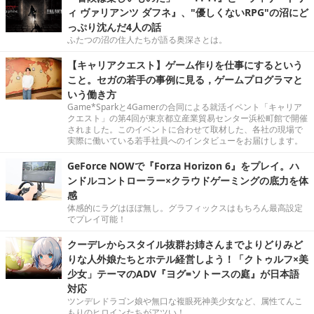
ィ ヴァリアンツ ダフネ』、"優しくないRPG"の沼にど
っぷり沈んだ4人の話
ふたつの沼の住人たちが語る奥深さとは。
【キャリアクエスト】ゲーム作りを仕事にするという
こと。セガの若手の事例に見る，ゲームプログラマと
いう働き方
Game*Sparkと4Gamerの合同による就活イベント「キャリア
クエスト」の第4回が東京都立産業貿易センター浜松町館で開催
されました。このイベントに合わせて取材した、各社の現場で
実際に働いている若手社員へのインタビューをお届けします。
GeForce NOWで『Forza Horizon 6』をプレイ。ハ
ンドルコントローラー×クラウドゲーミングの底力を体
感
体感的にラグはほぼ無し。グラフィックスはもちろん最高設定
でプレイ可能！
クーデレからスタイル抜群お姉さんまでよりどりみど
りな人外娘たちとホテル経営しよう！「クトゥルフ×美
少女」テーマのADV『ヨグ=ソトースの庭』が日本語
対応
ツンデレドラゴン娘や無口な複眼死神美少女など、属性てんこ
もりのヒロインたちがアツい！