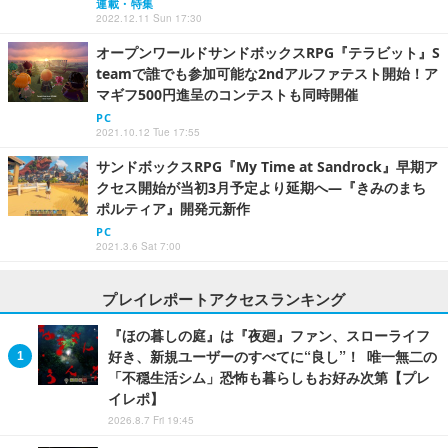
連載・特集
2022.12.11 Sun 17:30
オープンワールドサンドボックスRPG『テラビット』S
teamで誰でも参加可能な2ndアルファテスト開始！ア
マギフ500円進呈のコンテストも同時開催
PC
2021.10.12 Tue 17:55
サンドボックスRPG『My Time at Sandrock』早期ア
クセス開始が当初3月予定より延期へ―『きみのまち
ポルティア』開発元新作
PC
2021.3.6 Sat 7:00
プレイレポートアクセスランキング
『ほの暮しの庭』は『夜廻』ファン、スローライフ
好き、新規ユーザーのすべてに“良し”！ 唯一無二の
「不穏生活シム」恐怖も暮らしもお好み次第【プレ
イレポ】
2026.8.7 Fri 19:45