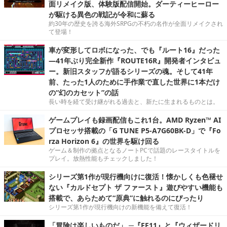
面リメイク版、体験版配信開始。ダーティーヒーロー
が駆ける異色の戦記が令和に蘇る
約30年の歴史を誇る海外SRPGの不朽の名作が全面リメイクされ
て登場！
車が変形してロボになった、でも『ルート16』だった
―41年ぶり完全新作『ROUTE16R』開発者インタビュ
ー。新旧スタッフが語るシリーズの魂。そして41年
前、たった1人のために手作業で直した世界に1本だけ
の“幻のカセット”の話
長い時を経て受け継がれる過去と、新たに生まれるものとは。
ゲームプレイも録画配信もこれ1台。AMD Ryzen™ AI
プロセッサ搭載の「G TUNE P5-A7G60BK-D」で『Fo
rza Horizon 6』の世界を駆け回る
ゲーム＆制作の拠点となるノートPCで話題のレースタイトルを
プレイ。放熱性能もチェックしました！
シリーズ第1作が現行機向けに復活！懐かしくも色褪せ
ない『カルドセプト ザ ファースト』遊びやすい機能も
搭載で、あらためて“原典”に触れるのにぴったり
シリーズ第1作が現行機向けの新機能を備えて復活！
「冒険は楽しいものだ」 ─『FF11』と『ウィザードリ