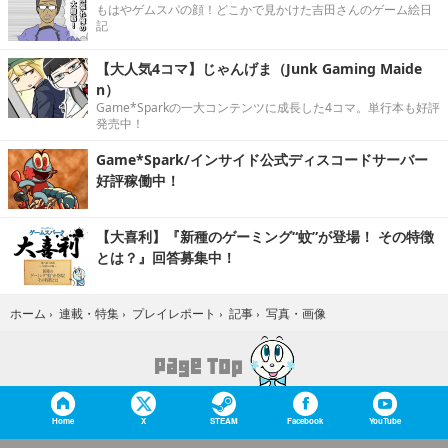
もはやゲムスパの顔！どこかで見かけた吉田さんのゲーム絵日
記
【大人気4コマ】じゃんげま（Junk Gaming Maide
n）
Game*Sparkの一大コンテンツに成長した4コマ。単行本も好評
発売中！
Game*Spark/インサイド公式ディスコードサーバー
好評稼働中！
【大喜利】『新種のゲーミング“蚊”が登場！ その特徴
とは？』回答募集中！
写真・画像
ホーム
›
連載・特集
›
プレイレポート
›
記事
›
Home
X
STEAM
Facebook
YouTube