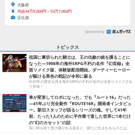
大阪府
月給34万9,000円～53万7,000円
正社員
Sponsored by
トピックス
祖国に裏切られた騎士は、王の仇敵の娘を護ることに
なった―1998年の海外SRPG不朽の名作『幻世録』全
面リメイク版、体験版配信開始。ダーティーヒーロー
が駆ける異色の戦記が令和に蘇る
約30年の歴史を誇る海外SRPGの不朽の名作が全面リメイクされ
て登場！
車が変形してロボになった、でも『ルート16』だった
―41年ぶり完全新作『ROUTE16R』開発者インタビュ
ー。新旧スタッフが語るシリーズの魂。そして41年
前、たった1人のために手作業で直した世界に1本だけ
の“幻のカセット”の話
長い時を経て受け継がれる過去と、新たに生まれるものとは。