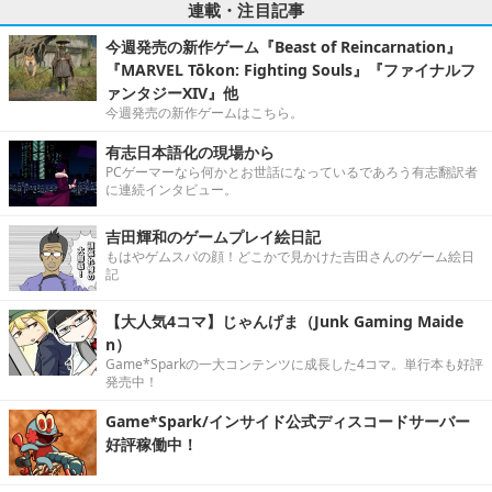
連載・注目記事
今週発売の新作ゲーム『Beast of Reincarnation』
『MARVEL Tōkon: Fighting Souls』『ファイナルフ
ァンタジーXIV』他
今週発売の新作ゲームはこちら。
有志日本語化の現場から
PCゲーマーなら何かとお世話になっているであろう有志翻訳者
に連続インタビュー。
吉田輝和のゲームプレイ絵日記
もはやゲムスパの顔！どこかで見かけた吉田さんのゲーム絵日
記
【大人気4コマ】じゃんげま（Junk Gaming Maide
n）
Game*Sparkの一大コンテンツに成長した4コマ。単行本も好評
発売中！
Game*Spark/インサイド公式ディスコードサーバー
好評稼働中！