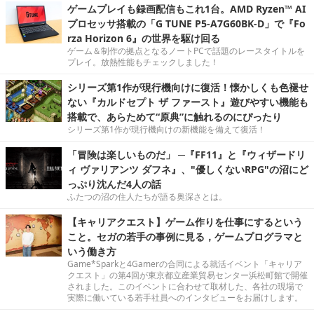
ゲームプレイも録画配信もこれ1台。AMD Ryzen™ AI
プロセッサ搭載の「G TUNE P5-A7G60BK-D」で『Fo
rza Horizon 6』の世界を駆け回る
ゲーム＆制作の拠点となるノートPCで話題のレースタイトルを
プレイ。放熱性能もチェックしました！
シリーズ第1作が現行機向けに復活！懐かしくも色褪せ
ない『カルドセプト ザ ファースト』遊びやすい機能も
搭載で、あらためて“原典”に触れるのにぴったり
シリーズ第1作が現行機向けの新機能を備えて復活！
「冒険は楽しいものだ」 ─『FF11』と『ウィザードリ
ィ ヴァリアンツ ダフネ』、"優しくないRPG"の沼にど
っぷり沈んだ4人の話
ふたつの沼の住人たちが語る奥深さとは。
【キャリアクエスト】ゲーム作りを仕事にするという
こと。セガの若手の事例に見る，ゲームプログラマと
いう働き方
Game*Sparkと4Gamerの合同による就活イベント「キャリア
クエスト」の第4回が東京都立産業貿易センター浜松町館で開催
されました。このイベントに合わせて取材した、各社の現場で
実際に働いている若手社員へのインタビューをお届けします。