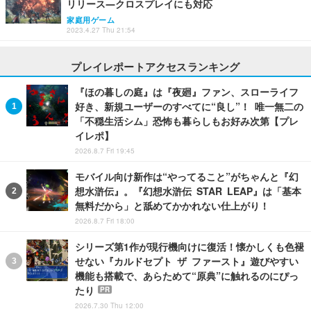
リリース―クロスプレイにも対応
家庭用ゲーム
2023.4.27 Thu 21:54
プレイレポートアクセスランキング
『ほの暮しの庭』は『夜廻』ファン、スローライフ
好き、新規ユーザーのすべてに“良し”！ 唯一無二の
「不穏生活シム」恐怖も暮らしもお好み次第【プレ
イレポ】
2026.8.7 Fri 19:45
モバイル向け新作は“やってること”がちゃんと『幻
想水滸伝』。『幻想水滸伝 STAR LEAP』は「基本
無料だから」と舐めてかかれない仕上がり！
2026.8.7 Fri 18:00
シリーズ第1作が現行機向けに復活！懐かしくも色褪
せない『カルドセプト ザ ファースト』遊びやすい
機能も搭載で、あらためて“原典”に触れるのにぴっ
たり
PR
2026.7.30 Thu 12:00