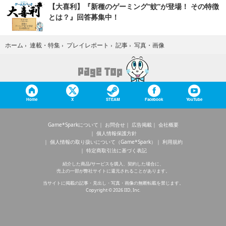
【大喜利】『新種のゲーミング“蚊”が登場！ その特徴
とは？』回答募集中！
写真・画像
ホーム
›
連載・特集
›
プレイレポート
›
記事
›
Home
X
STEAM
Facebook
YouTube
Game*Sparkについて
お問合せ
広告掲載
会社概要
個人情報保護方針
個人情報の取り扱いについて（Game*Spark）
利用規約
特定商取引法に基づく表記
紹介した商品/サービスを購入、契約した場合に、
売上の一部が弊社サイトに還元されることがあります。
当サイトに掲載の記事・見出し・写真・画像の無断転載を禁じます。
Copyright © 2026 IID, Inc.