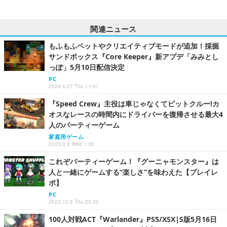
関連ニュース
もふもふペットやクリエイティブモードが追加！採掘
サンドボックス『Core Keeper』新アプデ「みみとし
っぽ」5月10日配信決定
PC
2023.4.27 Thu 11:01
『Speed Crew』主役は車じゃなくてピットクルー!カ
オスなレースの時間内にドライバーを復帰させる最大4
人のパーティーゲーム
家庭用ゲーム
2023.3.8 Wed 1:00
これぞパーティーゲーム！『グーニャモンスター』は
人と一緒にゲームする“楽しさ”を味わえた【プレイレ
ポ】
PC
2022.12.8 Thu 23:30
100人対戦ACT『Warlander』PS5/XSX|S版5月16日