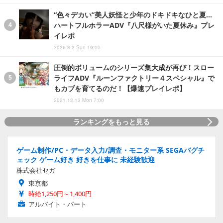
“色々デカい”美人妖怪と少年のドキドキなひと夏…
ハートフルホラーADV『八尺様がいた夏休み』プレ
イレポ
2026.8.2 Sun 19:00
圧倒的ボリュームのシリーズ集大成が再び！スロー
ライフADV『ルーンファクトリー４スペシャル』で
もカブを育てるのだ！【爆速プレイレポ】
2021.12.13 Mon 7:00
ランキングをもっと見る
ゲーム制作/PC・データ入力/調査・モニター系 SEGAバグチ
ェック ゲーム好き 好きを仕事に 未経験歓迎
株式会社セガ
東京都
時給1,250円～1,400円
アルバイト・パート