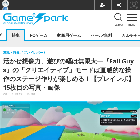
search
menu
グ
特集
PCゲーム
家庭用ゲーム
セール/無料
カルチャ
連載・特集
プレイレポート
活かせ想像力、遊びの幅は無限大―『Fall Guy
s』の「クリエイティブ」モードは直感的な操
作のステージ作りが楽しめる！【プレイレポ】
15枚目の写真・画像
2023.5.10 Wed 19:00