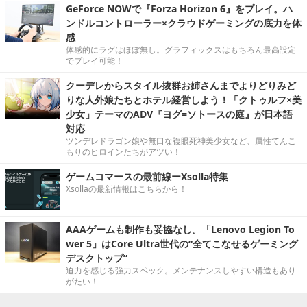
GeForce NOWで『Forza Horizon 6』をプレイ。ハ
ンドルコントローラー×クラウドゲーミングの底力を体
感
体感的にラグはほぼ無し。グラフィックスはもちろん最高設定
でプレイ可能！
クーデレからスタイル抜群お姉さんまでよりどりみど
りな人外娘たちとホテル経営しよう！「クトゥルフ×美
少女」テーマのADV『ヨグ=ソトースの庭』が日本語
対応
ツンデレドラゴン娘や無口な複眼死神美少女など、属性てんこ
もりのヒロインたちがアツい！
ゲームコマースの最前線ーXsolla特集
Xsollaの最新情報はこちらから！
AAAゲームも制作も妥協なし。「Lenovo Legion To
wer 5」はCore Ultra世代の“全てこなせるゲーミング
デスクトップ”
迫力を感じる強力スペック。メンテナンスしやすい構造もあり
がたい！