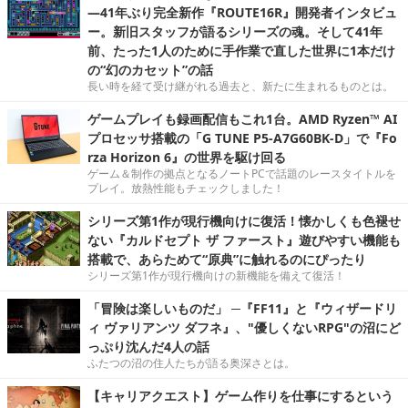
―41年ぶり完全新作『ROUTE16R』開発者インタビュ
ー。新旧スタッフが語るシリーズの魂。そして41年
前、たった1人のために手作業で直した世界に1本だけ
の“幻のカセット”の話
長い時を経て受け継がれる過去と、新たに生まれるものとは。
ゲームプレイも録画配信もこれ1台。AMD Ryzen™ AI
プロセッサ搭載の「G TUNE P5-A7G60BK-D」で『Fo
rza Horizon 6』の世界を駆け回る
ゲーム＆制作の拠点となるノートPCで話題のレースタイトルを
プレイ。放熱性能もチェックしました！
シリーズ第1作が現行機向けに復活！懐かしくも色褪せ
ない『カルドセプト ザ ファースト』遊びやすい機能も
搭載で、あらためて“原典”に触れるのにぴったり
シリーズ第1作が現行機向けの新機能を備えて復活！
「冒険は楽しいものだ」 ─『FF11』と『ウィザードリ
ィ ヴァリアンツ ダフネ』、"優しくないRPG"の沼にど
っぷり沈んだ4人の話
ふたつの沼の住人たちが語る奥深さとは。
【キャリアクエスト】ゲーム作りを仕事にするという