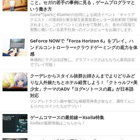
こと。セガの若手の事例に見る，ゲームプログラマと
いう働き方
Game*Sparkと4Gamerの合同による就活イベント「キャリア
クエスト」の第4回が東京都立産業貿易センター浜松町館で開催
されました。このイベントに合わせて取材した、各社の現場で
実際に働いている若手社員へのインタビューをお届けします。
GeForce NOWで『Forza Horizon 6』をプレイ。ハ
ンドルコントローラー×クラウドゲーミングの底力を体
感
体感的にラグはほぼ無し。グラフィックスはもちろん最高設定
でプレイ可能！
クーデレからスタイル抜群お姉さんまでよりどりみど
りな人外娘たちとホテル経営しよう！「クトゥルフ×美
少女」テーマのADV『ヨグ=ソトースの庭』が日本語
対応
ツンデレドラゴン娘や無口な複眼死神美少女など、属性てんこ
もりのヒロインたちがアツい！
ゲームコマースの最前線ーXsolla特集
Xsollaの最新情報はこちらから！