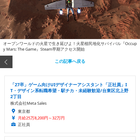
オープンワールドの火星で生き延びよ！火星植民地化サバイバル『Occup
y Mars: The Game』Steam早期アクセス開始
この記事へ戻る
「27卒」ゲーム向けUIデザイナーアシスタント「正社員」I
T・デザイン系転職希望・駅チカ・未経験歓迎/台東区北上野
2丁目
株式会社Meta Sales
東京都
月給25万8,200円～32万円
正社員