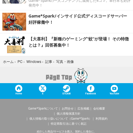
Game*Sparkの一大コンテンツに成長した4コマ。単行本も好評
発売中！
Game*Spark/インサイド公式ディスコードサーバー
好評稼働中！
【大喜利】『新種のゲーミング“蚊”が登場！ その特徴
とは？』回答募集中！
写真・画像
ホーム
›
PC
›
Windows
›
記事
›
Home
X
STEAM
Facebook
YouTube
Game*Sparkについて
お問合せ
広告掲載
会社概要
個人情報保護方針
個人情報の取り扱いについて（Game*Spark）
利用規約
特定商取引法に基づく表記
紹介した商品/サービスを購入、契約した場合に、