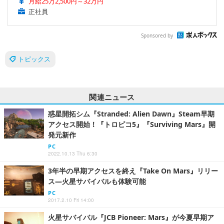
月給25万2,500円～32万円
正社員
Sponsored by
トピックス
関連ニュース
惑星開拓シム『Stranded: Alien Dawn』Steam早期
アクセス開始！『トロピコ5』『Surviving Mars』開
発元新作
PC
2022.10.13 Thu 6:30
3年半の早期アクセスを終え『Take On Mars』リリー
ス―火星サバイバルも体験可能
PC
2017.2.10 Fri 14:00
火星サバイバル『JCB Pioneer: Mars』が今夏早期ア