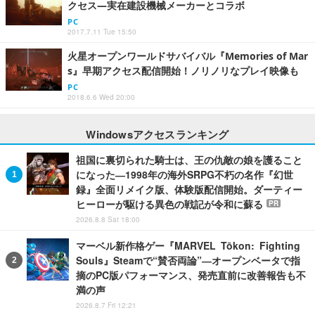
クセス―実在建設機械メーカーとコラボ
PC
2017.7.11 Tue 15:50
火星オープンワールドサバイバル『Memories of Mar
s』早期アクセス配信開始！ノリノリなプレイ映像も
PC
2018.6.6 Wed 20:00
Windowsアクセスランキング
祖国に裏切られた騎士は、王の仇敵の娘を護ること
になった―1998年の海外SRPG不朽の名作『幻世
録』全面リメイク版、体験版配信開始。ダーティー
ヒーローが駆ける異色の戦記が令和に蘇る
PR
2026.8.8 Sat 18:00
マーベル新作格ゲー『MARVEL Tōkon: Fighting
Souls』Steamで“賛否両論”―オープンベータで指
摘のPC版パフォーマンス、発売直前に改善報告も不
満の声
2026.8.7 Fri 12:21