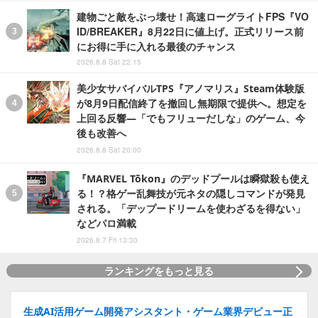
建物ごと敵をぶっ壊せ！高速ローグライトFPS『VO
ID/BREAKER』8月22日に値上げ。正式リリース前
にお得に手に入れる最後のチャンス
2026.8.8 Sat 22:15
美少女サバイバルTPS『アノマリス』Steam体験版
が8月9日配信終了を撤回し無期限で提供へ。想定を
上回る反響―「でもフリューだしな」のゲーム、今
後も改善へ
2026.8.8 Sat 20:00
『MARVEL Tōkon』のデッドプールは瞬獄殺も使え
る！？格ゲー乱舞技が元ネタの隠しコマンドが発見
される。「デップードリームを使わざるを得ない」
などパロ満載
2026.8.7 Fri 13:30
ランキングをもっと見る
生成AI活用ゲーム開発アシスタント・ゲーム業界デビュー正