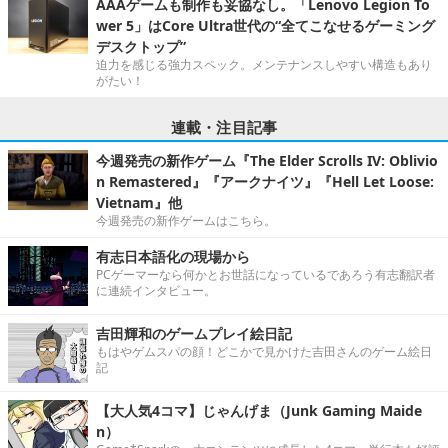
AAAゲームも制作も妥協なし。「Lenovo Legion To
wer 5」はCore Ultra世代の“全てこなせるゲーミング
デスクトップ”
迫力を感じる強力スペック。メンテナンスしやすい構造もあり
がたい！
連載・注目記事
今週発売の新作ゲーム『The Elder Scrolls IV: Oblivio
n Remastered』『アークナイツ』『Hell Let Loose:
Vietnam』他
今週発売の新作ゲームはこちら。
有志日本語化の現場から
PCゲーマーなら何かとお世話になっているであろう有志翻訳者
に連続インタビュー。
吉田輝和のゲームプレイ絵日記
もはやゲムスパの顔！どこかで見かけた吉田さんのゲーム絵日
記
【大人気4コマ】じゃんげま（Junk Gaming Maide
n）