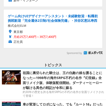
新卒・インターン
ゲーム向けUIデザイナーアシスタント・未経験歓迎・転職初
挑戦歓迎「完全週休2日制/社会保険完備」・渋谷区恵比寿西
株式会社ELM
東京都
月給25万7,400円～39万7,400円
正社員
Sponsored by
トピックス
祖国に裏切られた騎士は、王の仇敵の娘を護ることに
なった―1998年の海外SRPG不朽の名作『幻世録』全
面リメイク版、体験版配信開始。ダーティーヒーロー
が駆ける異色の戦記が令和に蘇る
約30年の歴史を誇る海外SRPGの不朽の名作が全面リメイクされ
て登場！
車が変形してロボになった、でも『ルート16』だった