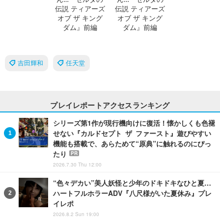
吉田輝和
任天堂
プレイレポートアクセスランキング
シリーズ第1作が現行機向けに復活！懐かしくも色褪
せない『カルドセプト ザ ファースト』遊びやすい
機能も搭載で、あらためて“原典”に触れるのにぴっ
たり
PR
2026.7.30 Thu 12:00
“色々デカい”美人妖怪と少年のドキドキなひと夏…
ハートフルホラーADV『八尺様がいた夏休み』プレ
イレポ
2026.8.2 Sun 19:00