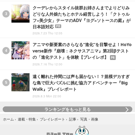
クーデレからスタイル抜群お姉さんまでよりどりみ
どりな人外娘たちとホテル経営しよう！「クトゥル
フ×美少女」テーマのADV『ヨグ=ソトースの庭』が
日本語対応
PR
2026.7.23 Thu 12:05
アニマや新要素のさらなる“進化”を目撃せよ！HoYo
verse新作『崩壊：ネクサスアニマ』第2回βテスト
の「進化テスト」を体験【プレイレポ】
PR
2026.7.16 Thu 12:00
遠く離れた仲間には声も届かない！？規模デカすぎ
な島で巨大パズルに挑む協力アドベンチャー『Big
Walk』プレイレポート
2026.8.3 Mon 22:00
ランキングをもっと見る
写真・画像
ホーム
›
連載・特集
›
プレイレポート
›
記事
›